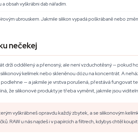
u a obsah vyškrábni dab nářadím.
pírovým ubrouskem. Jakmile silikon vypadá poškrábaně nebo změn
ku nečekej
át drží oddělený a přenosný, ale není vzduchotěsný — pokud ho
silikonový kelímek nebo skleněnou dózu na koncentrát. A neháze
 podlehne — a jakmile je vrstva porušená, přestává fungovat t
ná, že silikonové produkty je třeba vyměnit, jakmile jsou vidit
erým vyškrábneš opravdu každý zbytek, a se silikonovým kelím
ů. RAW u nás najdeš i v papírcích a filtrech, kdybys chtěl kou