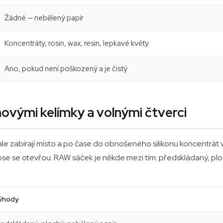
Žádné — nebělený papír
Koncentráty, rosin, wax, resin, lepkavé květy
Ano, pokud není poškozený a je čistý
novými kelímky a volnými čtverci
ale zabírají místo a po čase do obnošeného silikonu koncentrát v
kapse se otevřou. RAW sáček je někde mezi tím: předskládaný, plo
ýhody