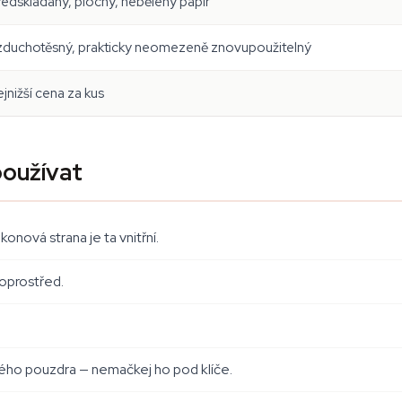
edskládaný, plochý, nebělený papír
zduchotěsný, prakticky neomezeně znovupoužitelný
jnižší cena za kus
oužívat
onová strana je ta vnitřní.
doprostřed.
ho pouzdra — nemačkej ho pod klíče.