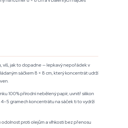
ý na rozměr 8 × 8 cm a v balení jich najdeš
u, víš, jak to dopadne — lepkavý nepořádek v
ádaným sáčkem 8 × 8 cm, který koncentrát udrží
 ven.
u 100% přírodní nebělený papír, uvnitř silikon
a 4–5 gramech koncentrátu na sáček ti to vydrží
 odolnost proti olejům a vlhkosti bez přenosu