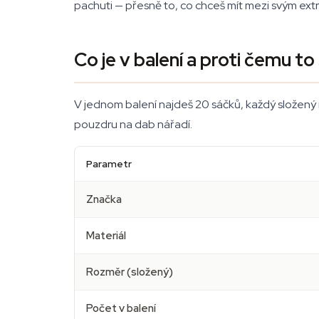
pachuti — přesně to, co chceš mít mezi svým ext
Co je v balení a proti čemu to 
V jednom balení najdeš 20 sáčků, každý složený 
pouzdru na dab nářadí.
Parametr
Značka
Materiál
Rozměr (složený)
Počet v balení