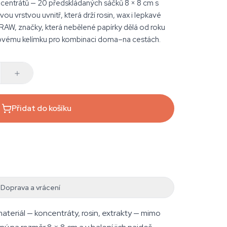
ncentrátů — 20 předskládaných sáčků 8 × 8 cm s
ou vrstvou uvnitř, která drží rosin, wax i lepkavé
RAW, značky, která nebělené papírky dělá od roku
novému kelímku pro kombinaci doma–na cestách.
Přidat do košíku
Doprava a vrácení
ateriál — koncentráty, rosin, extrakty — mimo