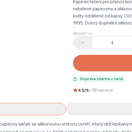
Kapesní řešení pro přenos ko
nebělené papíroviny a silikonov
květy oddělené od kapsy. Od 
1995. Dobrý doplněk k siliko
MNOŽSTVÍ
Doprava zdarma v ceně
4.5
/5
z 781 recenzí
rový sáček se silikonovou vrstvou uvnitř, který drží lepkavý m