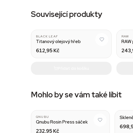
Související produkty
18.8 mm
BLACK LEAF
RAW
Titanový olejový hřeb
RAW p
612,95 Kč
243,
Přidat do košíku
Mohlo by se vám také líbit
Skleně
QNUBU
Qnubu Rosin Press sáček
698,9
232,95 Kč