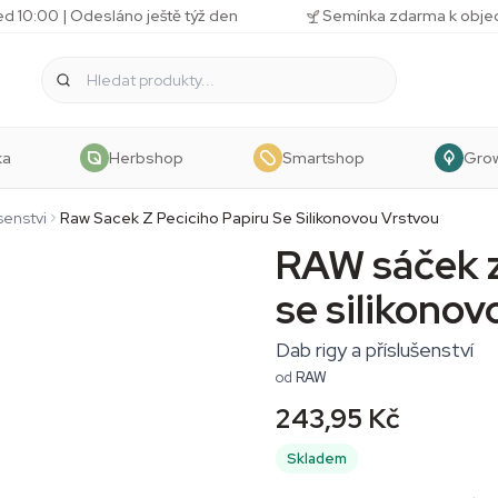
d 10:00 | Odesláno ještě týž den
Semínka zdarma k obj
ka
Herbshop
Smartshop
Gro
senstvi
Raw Sacek Z Peciciho Papiru Se Silikonovou Vrstvou
RAW sáček z
se silikonov
Dab rigy a příslušenství
od
RAW
243,95 Kč
Skladem