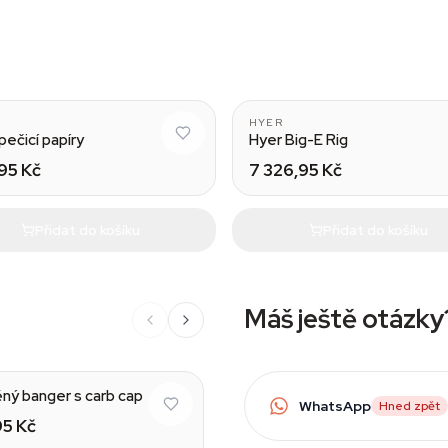
HYER
ečicí papíry
Hyer Big-E Rig
95 Kč
7 326,95 Kč
Přidat do košíku
Přidat do košíku
Máš ještě otázky
ný banger s carb cap
WhatsApp
Hned zpět
5 Kč