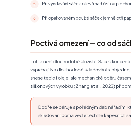
Při vyndávání sáček otevři nad čistou plocho
Při opakovaném použití sáček jemně otři pa
Poctivá omezení — co od sáč
Tohle není dlouhodobé úložiště. Sáček koncentr
vyprchají. Na dlouhodobé skladování si objednej 
snese teplo i oleje, ale mechanické oděru časem
silikonových výrobků (Zhang et al., 2023) připomí
Dobře se páruje s pořádným dab nářadím, kt
skladování doma vedle těchhle kapesních sáčk