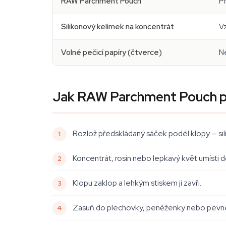
RAW Parchment Pouch
Př
Silikonový kelímek na koncentrát
V
Volné pečicí papíry (čtverce)
Ne
Jak RAW Parchment Pouch p
Rozlož předskládaný sáček podél klopy — silik
Koncentrát, rosin nebo lepkavý květ umísti 
Klopu zaklop a lehkým stiskem ji zavři.
Zasuň do plechovky, peněženky nebo pevné