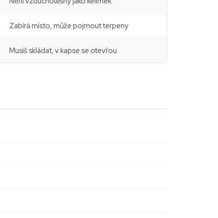
Není vzduchotěsný jako kelímek
Zabírá místo, může pojmout terpeny
Musíš skládat, v kapse se otevřou