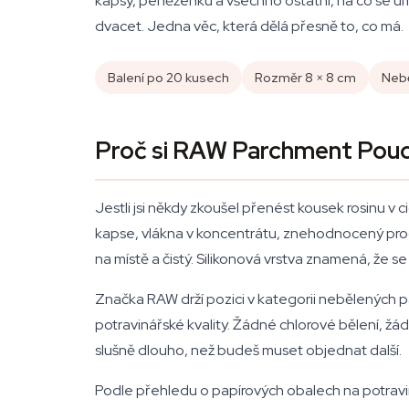
kapsy, peněženku a všechno ostatní, na co se umí
dvacet. Jedna věc, která dělá přesně to, co má.
Balení po 20 kusech
Rozměr 8 × 8 cm
Nebě
Proč si RAW Parchment Pouch
Jestli jsi někdy zkoušel přenést kousek rosinu 
kapse, vlákna v koncentrátu, znehodnocený pro
na místě a čistý. Silikonová vrstva znamená, že se
Značka RAW drží pozici v kategorii nebělených p
potravinářské kvality. Žádné chlorové bělení, žá
slušně dlouho, než budeš muset objednat další.
Podle přehledu o papírových obalech na potravin