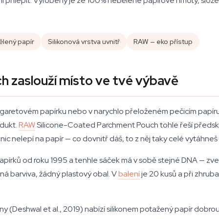
 přilepit. Vyrobený je ze 100% nebělené papírové hmoty, složen
lený papír
Silikonová vrstva uvnitř
RAW — eko přístup
 zaslouží místo ve tvé výbavě
v cigaretovém papírku nebo v narychlo přeloženém pečicím papír
dukt.
RAW
Silicone-Coated Parchment Pouch tohle řeší předskl
 nic nelepí na papír — co dovnitř dáš, to z něj taky celé vytáhneš
apírků od roku 1995 a tenhle sáček má v sobě stejné DNA — zvenk
dná barviva, žádný plastový obal. V
balení
je 20 kusů a při zhrub
y (Deshwal et al., 2019) nabízí silikonem potažený papír dobrou