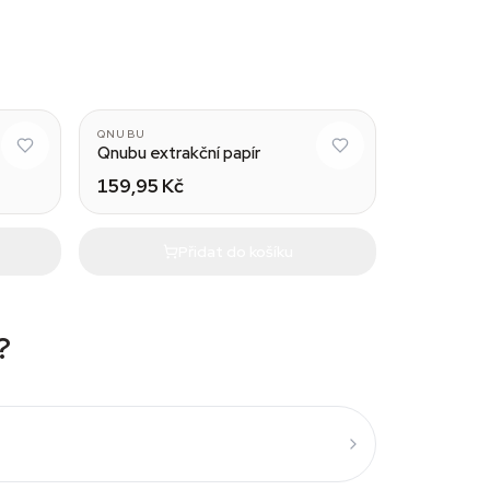
QNUBU
Qnubu extrakční papír
159,95 Kč
Přidat do košíku
?