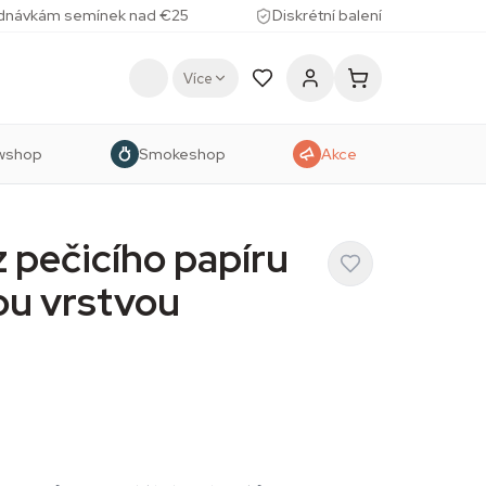
ednávkám semínek nad €25
Diskrétní balení
Více
wshop
Smokeshop
Akce
 pečicího papíru
ou vrstvou