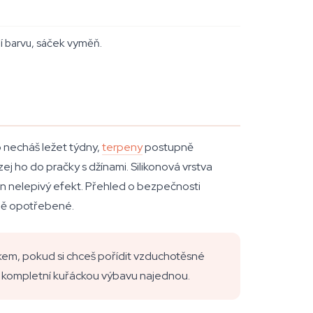
í barvu, sáček vyměň.
 necháš ležet týdny,
terpeny
postupně
j ho do pračky s džínami. Silikonová vrstva
en nelepivý efekt. Přehled o bezpečnosti
elně opotřebené.
kem, pokud si chceš pořídit vzduchotěsné
pit kompletní kuřáckou výbavu najednou.