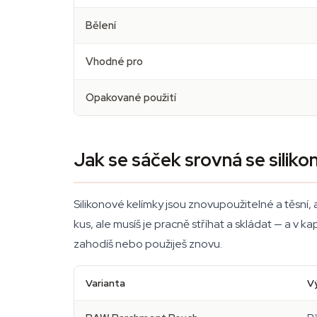
Bělení
Vhodné pro
Opakované použití
Jak se sáček srovná se siliko
Silikonové kelímky jsou znovupoužitelné a těsní, 
kus, ale musíš je pracně stříhat a skládat — a v 
zahodíš nebo použiješ znovu.
Varianta
V