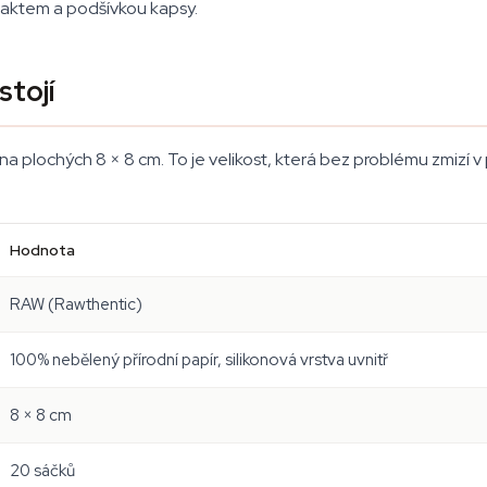
raktem a podšívkou kapsy.
stojí
na plochých 8 × 8 cm. To je velikost, která bez problému zmizí 
Hodnota
RAW (Rawthentic)
100% nebělený přírodní papír, silikonová vrstva uvnitř
8 × 8 cm
20 sáčků