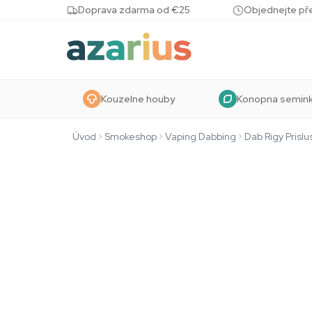
Skip to content
Doprava zdarma od €25
Objednejte pře
Kouzelne houby
Konopna semin
Úvod
Smokeshop
Vaping Dabbing
Dab Rigy Prislu