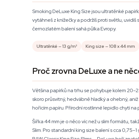
Smoking DeLuxe King Size jsou ultratěnké papírky
vytáhneš z knížečky a podržíš proti světlu, uvidíš
černozlatém balení sahá půlka Evropy.
Ultratěnké — 13 g/m²
King size — 108 x 44 mm
Proč zrovna DeLuxe a ne něco
Většina papírků na trhu se pohybuje kolem 20–25
skoro průsvitný, hedvábně hladký a ohebný, aniž 
hořícím papíru. Přírodní rostlinné lepidlo chytí na
Šířka 44 mm je o něco víc než u slim formátu, ta
Slim. Pro standardní king size balení s cca 0,75–1
RAW Classic King Size Slims — DeLuxe hoří znatelně 