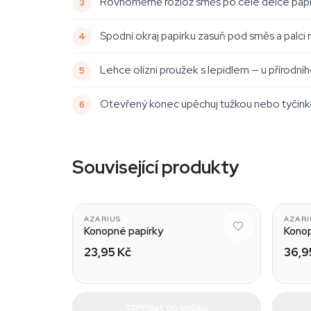
Rovnoměrně rozlož směs po celé délce papírk
Spodní okraj papírku zasuň pod směs a palci 
Lehce olízni proužek s lepidlem — u přírodního
Otevřený konec upěchuj tužkou nebo tyčinko
Související produkty
AZARIUS
AZARI
Konopné papírky
Konop
23,95 Kč
36,9
Přidat do košíku