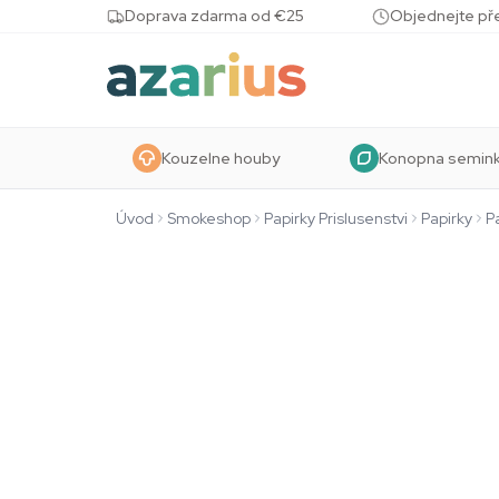
Skip to content
Doprava zdarma od €25
Objednejte pře
Kouzelne houby
Konopna semin
Úvod
Smokeshop
Papirky Prislusenstvi
Papirky
P