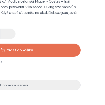
13 g/m² od barcelonské Miquel y Costas — hoří
 první přitisknutí. V knížečce 33 king size papírků s
 Když chceš cítit směs, ne obal, DeLuxe jsou jasná
Přidat do košíku
00
Doprava a vrácení