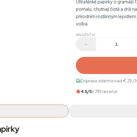
Ultratěnké papírky o gramáži 
pomalu, chutnají čistě a drží na
přírodním rostlinným lepidlem.
volba.
MNOŽSTVÍ
Doprava zdarma nad € 25,
4.5
/5
z 781 recenzí
pírky