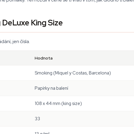
 DeLuxe King Size
ní, jen čísla.
Hodnota
Smoking (Miquel y Costas, Barcelona)
Papírky na balení
108 x 44 mm (king size)
33