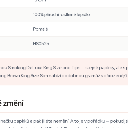
13 g/m²
100% přírodní rostlinné lepidlo
Pomalé
HS0525
ovnou Smoking DeLuxe King Size and Tips — stejné papírky, ale s
ing Brown King Size Slim nabízí podobnou gramáž s přirozenější 
ě změní
načku papírků a pak ji léta nemění. A to je v pořádku — pokud jsi