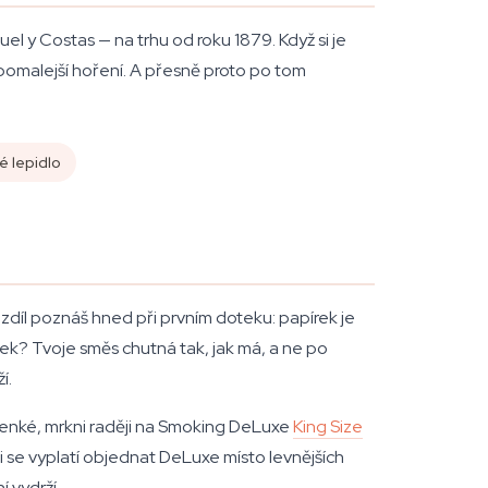
l y Costas — na trhu od roku 1879. Když si je
 a pomalejší hoření. A přesně proto po tom
é lepidlo
zdíl poznáš hned při prvním doteku: papírek je
dek? Tvoje směs chutná tak, jak má, a ne po
í.
ě tenké, mrkni raději na Smoking DeLuxe
King Size
tli se vyplatí objednat DeLuxe místo levnějších
í vydrží.