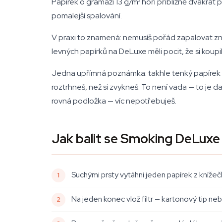
Papírek o gramáži 13 g/m² hoří přibližně dvakrát 
pomalejší spalování.
V praxi to znamená: nemusíš pořád zapalovat znov
levných papírků na DeLuxe měli pocit, že si koupil
Jedna upřímná poznámka: takhle tenký papírek t
roztrhneš, než si zvykneš. To není vada — to je da
rovná podložka — víc nepotřebuješ.
Jak balit se Smoking DeLuxe 
Suchými prsty vytáhni jeden papírek z knížeč
Na jeden konec vlož filtr — kartonový tip n