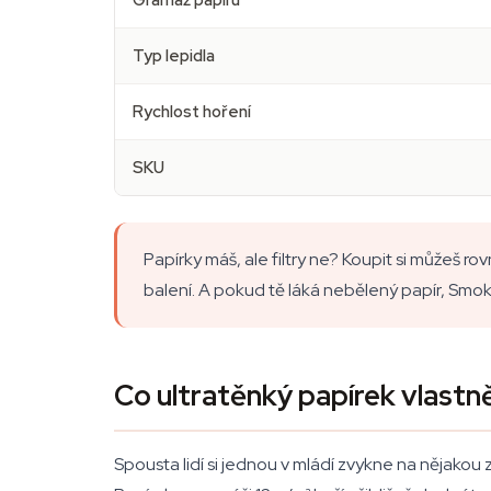
Gramáž papíru
Typ lepidla
Rychlost hoření
SKU
Papírky máš, ale filtry ne? Koupit si můžeš r
balení. A pokud tě láká nebělený papír, Smok
Co ultratěnký papírek vlastn
Spousta lidí si jednou v mládí zvykne na nějakou z