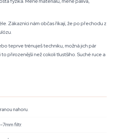
rostá fyzika. Méně materiálu, méně paliva,
éle. Zákazníci nám občas říkají, že po přechodu z
ulózu.
o teprve trénuješ techniku, možná jich pár
to přirozenější než cokoli tlustšího. Suché ruce a
tranou nahoru.
–7mm filtr.