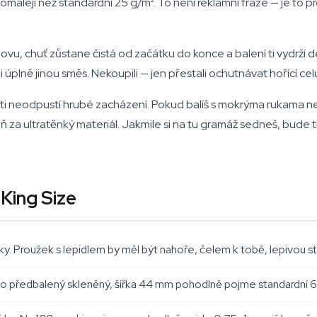
pomaleji než standardní 25 g/m². To není reklamní fráze — je to p
u, chuť zůstane čistá od začátku do konce a balení ti vydrží d
i úplně jinou směs. Nekoupili — jen přestali ochutnávat hořící cel
i neodpustí hrubé zacházení. Pokud balíš s mokrýma rukama neb
ň za ultratěnký materiál. Jakmile si na tu gramáž sedneš, bude ti 
King Size
ky. Proužek s lepidlem by měl být nahoře, čelem k tobě, lepivou s
ebo předbalený skleněný, šířka 44 mm pohodlně pojme standardní 6