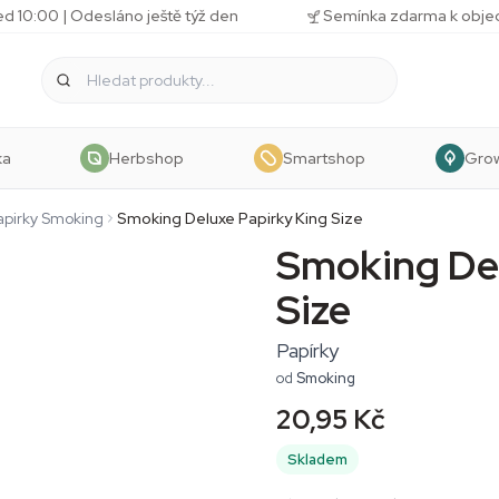
d 10:00 | Odesláno ještě týž den
Semínka zdarma k obj
ka
Herbshop
Smartshop
Gro
apirky Smoking
Smoking Deluxe Papirky King Size
Smoking De
Size
Papírky
od
Smoking
20,95 Kč
Skladem