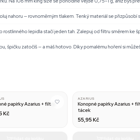
u. Na 108 mm king size se pohodlně vejde 0,75–1 g, aniž bys pře
roluj nahoru — rovnoměrným tlakem. Tenký materiál se přizpůsobí sá
 rostlinného lepidla stačí jeden tah. Zalepuj od filtru směrem ke šp
u, špičku zatočíš — a máš hotovo. Díky pomalému hoření si můžeš 
US
AZARIUS
né papírky Azarius + filtry
Konopné papírky Azarius + fil
tácek
5 Kč
55,95 Kč
Přidat do košíku
Přidat do košíku