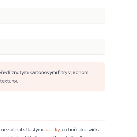
 předříznutými kartónovými filtry v jednom
texturou.
 nezačínal s tlustými
papírky
, co hoří jako svíčka.