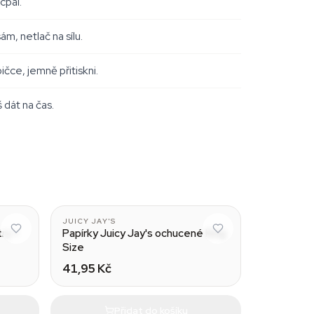
cpal.
m, netlač na sílu.
ičce, jemně přitiskni.
dát na čas.
Green Apple
JUICY JAY'S
try +
Papírky Juicy Jay's ochucené King
Size
41,95 Kč
Přidat do košíku