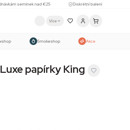
ednávkám semínek nad €25
Diskrétní balení
Více
wshop
Smokeshop
Akce
Luxe papírky King