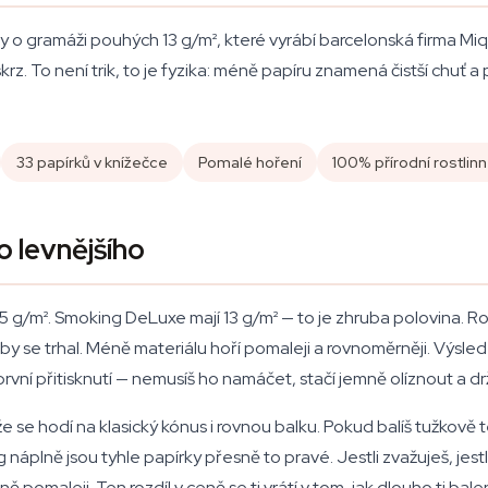
 o gramáži pouhých 13 g/m², které vyrábí barcelonská firma Mique
 skrz. To není trik, to je fyzika: méně papíru znamená čistší chuť
33 papírků v knížečce
Pomalé hoření
100% přírodní rostlinn
 levnějšího
 g/m². Smoking DeLuxe mají 13 g/m² — to je zhruba polovina. Ro
by se trhal. Méně materiálu hoří pomaleji a rovnoměrněji. Výsle
 první přitisknutí — nemusíš ho namáčet, stačí jemně olíznout a drž
kže se hodí na klasický kónus i rovnou balku. Pokud balíš tužkov
 g náplně jsou tyhle papírky přesně to pravé. Jestli zvažuješ, jes
pomaleji. Ten rozdíl v ceně se ti vrátí v tom, jak dlouho ti balen