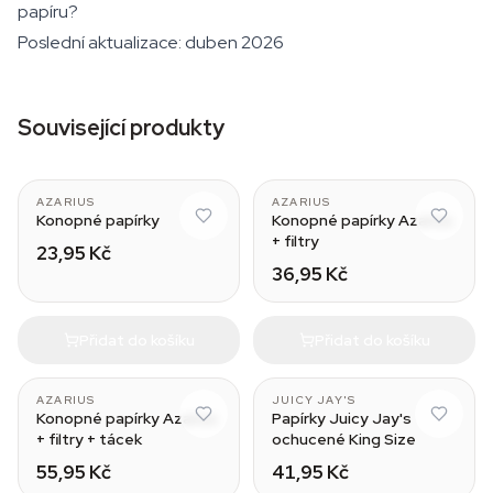
papíru?
Poslední aktualizace: duben 2026
Související produkty
AZARIUS
AZARIUS
Konopné papírky
Konopné papírky Azarius
+ filtry
23,95 Kč
36,95 Kč
Přidat do košíku
Přidat do košíku
Green Apple
AZARIUS
JUICY JAY'S
Konopné papírky Azarius
Papírky Juicy Jay's
+ filtry + tácek
ochucené King Size
55,95 Kč
41,95 Kč