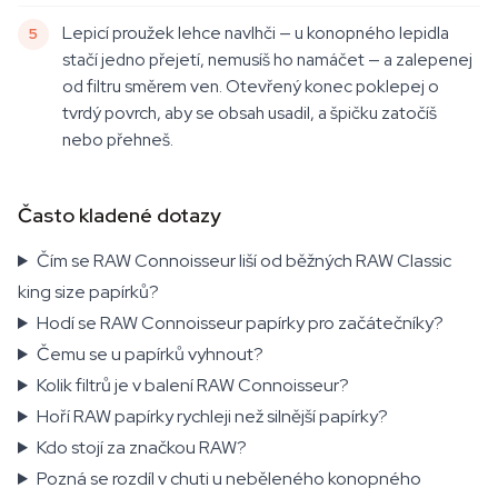
Lepicí proužek lehce navlhči — u konopného lepidla
stačí jedno přejetí, nemusíš ho namáčet — a zalepenej
od filtru směrem ven. Otevřený konec poklepej o
tvrdý povrch, aby se obsah usadil, a špičku zatočíš
nebo přehneš.
Často kladené dotazy
Čím se RAW Connoisseur liší od běžných RAW Classic
king size papírků?
Hodí se RAW Connoisseur papírky pro začátečníky?
Čemu se u papírků vyhnout?
Kolik filtrů je v balení RAW Connoisseur?
Hoří RAW papírky rychleji než silnější papírky?
Kdo stojí za značkou RAW?
Pozná se rozdíl v chuti u neběleného konopného