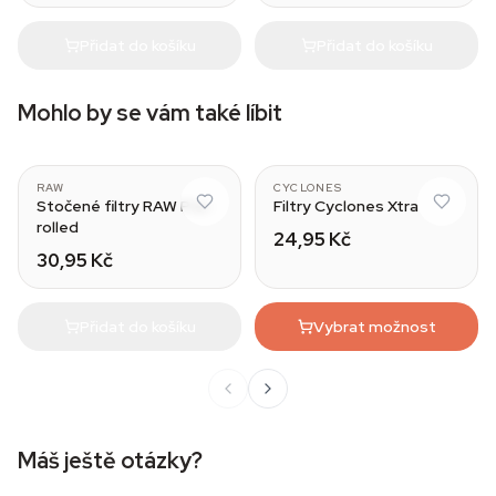
Přidat do košíku
Přidat do košíku
Mohlo by se vám také líbit
Wide
RAW
CYCLONES
Stočené filtry RAW Pre-
Filtry Cyclones Xtra
rolled
24,95 Kč
30,95 Kč
Přidat do košíku
Vybrat možnost
Máš ještě otázky?