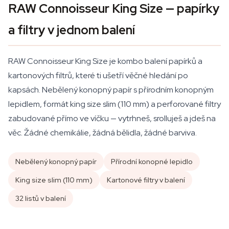
RAW Connoisseur King Size — papírky
a filtry v jednom balení
RAW Connoisseur King Size je kombo balení papírků a
kartonových filtrů, které ti ušetří věčné hledání po
kapsách. Nebělený konopný papír s přírodním konopným
lepidlem, formát king size slim (110 mm) a perforované filtry
zabudované přímo ve víčku — vytrhneš, srolluješ a jdeš na
věc. Žádné chemikálie, žádná bělidla, žádné barviva.
Nebělený konopný papír
Přírodní konopné lepidlo
King size slim (110 mm)
Kartonové filtry v balení
32 listů v balení