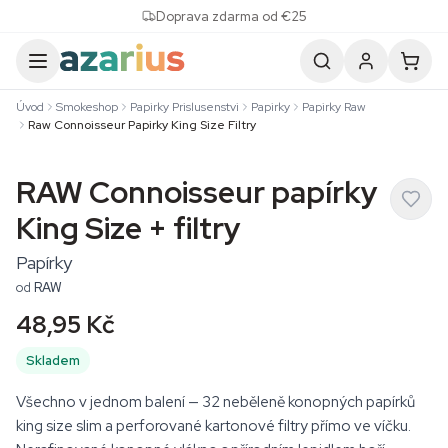
Skip to content
Doprava zdarma od €25
Úvod
Smokeshop
Papirky Prislusenstvi
Papirky
Papirky Raw
Raw Connoisseur Papirky King Size Filtry
RAW Connoisseur papírky
King Size + filtry
Papírky
od
RAW
48,95 Kč
Skladem
Všechno v jednom balení — 32 neběleně konopných papírků
king size slim a perforované kartonové filtry přímo ve víčku.