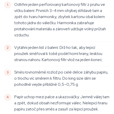
Odtrhni jeden perforovaný kartonový filtr z pruhu ve
víčku balení. Prvních 3–4 mm ohýbej střídavě tam a
zpět do tvaru harmoniky, zbytek kartonu obal kolem
tohoto jádra do válečku. Harmonika zabraňuje
protahování materiálu a zároveň udržuje volný průtah
vzduchu.
Vytáhni jeden list z balení. Drž ho tak, aby lepicí
proužek směřoval k tobě podél horní hrany, lesklou
stranou nahoru. Kartonový filtr vlož na jeden konec.
Směs rovnoměrně rozlož po celé délce záhybu papíru,
o trochu víc směrem k filtru. Do king size slim se
pohodlně vejde přibližně 0,5–0,75 g.
Papír uchop mezi palce a ukazováčky. Jemně válej tam
a zpět, dokud obsah nezformuje válec. Nelepicí hranu
papíru zatoč přes směs a zasuň za lepicí proužek.