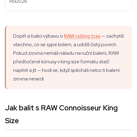
HS0026
Doplň si balicí výbavu o
RAW rolling tray
— zachytíš
všechno, co se sype kolem, a udržíš čistý povrch.
Pokud zrovna nemáš náladu na ruční balení, RAW
předtočené kónusy v king size formátu stačí
naplnit a jít — hodí se, když spěcháš nebo ti balení
zrovna nesedí.
Jak balit s RAW Connoisseur King
Size