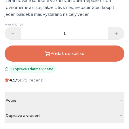
Nerafinované konopné vlákno s přírodním lepidlem hoří
rovnoměrně a čistě, takže cítíš směs, ne papír. Stačí koupit
jeden balíček a máš vystaráno na celý večer.
MNOŽSTVÍ
Přidat do košíku
Doprava zdarma v ceně
4.5
/5
z 781 recenzí
Popis
Doprava a vrácení