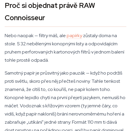
Proč si objednat právě RAW
Connoisseur
Nebo naopak — filtry máš, ale
papírky
zůstaly doma na
stole. S 32 nebělenými konopnými listy a odpovídajícím
pruhem perforovaných kartonových filtrů v jednom balení
tohle prostě odpadá.
Samotný papír je průsvitný jako pauzák — když ho podržíš
proti světlu, skoro přes něj přečteš noviny. Tahle tenkost
znamená, že cítíš to, co kouříš, ne papír kolem toho.
Konopné lepidlo chytí na první přejetí jazykem, nemusíš ho
máčet. Vodoznak s křížovým vzorem (ty jemné čáry, co
vidíš, když papír nakloníš) brání nerovnoměrnému hoření a
zabraňuje „utíkání" jedné strany. Formát 110 mm ti dává
dost prostoru na pořádnou porci, aniž by papír dominoval