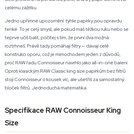
celému zážitku.
Jedno upřímné upozornění: tyhle papírky jsou opravdu
tenké. To je celý smysl, ale pokud máš těžkou ruku nebo se
teprve učíš balit, počítej s tím, že první dva možná
roztrhneš. Právě tady pomáhají filtry — dávají celé
konstrukci oporu, což je mimochodem jeden z důvodů,
proč RAW řadu Connoisseur navrhlo jako all-in-one balení.
Oproti klasickým RAW Classic king size papírkům bez filtrů
stojí Connoisseur o kousek víc, ale ušetříš za samostatný
bloček filtrů. Jednoduchá matematika.
Specifikace RAW Connoisseur King
Size