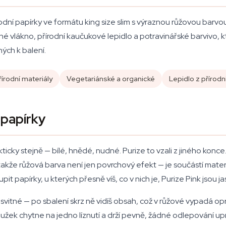
rodní papírky ve formátu king size slim s výraznou růžovou barvou,
né vlákno, přírodní kaučukové lepidlo a potravinářské barvivo, 
ných k balení.
řírodní materiály
Vegetariánské a organické
Lepidlo z přírod
 papírky
ticky stejně — bílé, hnědé, nudné. Purize to vzali z jiného kon
takže růžová barva není jen povrchový efekt — je součástí mater
t papírky, u kterých přesně víš, co v nich je, Purize Pink jsou ja
růsvitné — po sbalení skrz ně vidíš obsah, což v růžové vypadá 
užek chytne na jedno líznutí a drží pevně, žádné odlepování upr