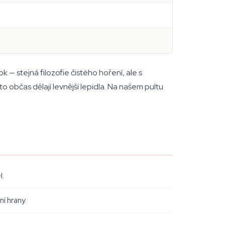
k — stejná filozofie čistého hoření, ale s
 občas dělají levnější lepidla. Na našem pultu
l.
í hrany.