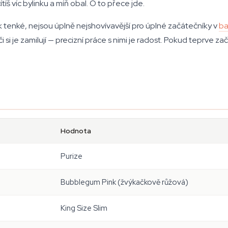
š víc bylinku a míň obal. O to přece jde.
 tenké, nejsou úplně nejshovívavější pro úplné začátečníky v
ba
si je zamilují — precizní práce s nimi je radost. Pokud teprve zač
Hodnota
Purize
Bubblegum Pink (žvýkačkově růžová)
King Size Slim