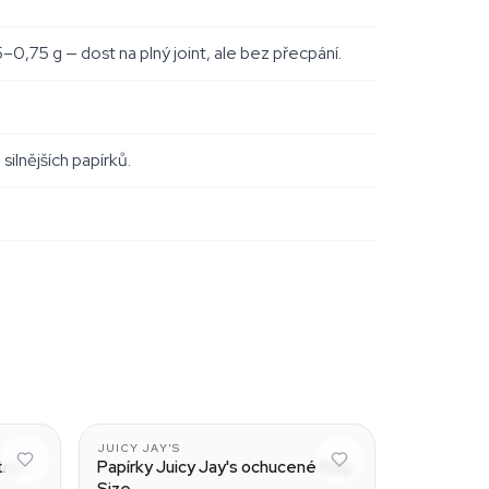
0,75 g — dost na plný joint, ale bez přecpání.
silnějších papírků.
Green Apple
JUICY JAY'S
try +
Papírky Juicy Jay's ochucené King