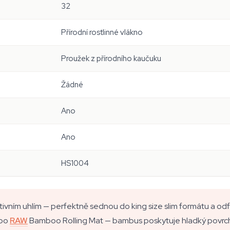
32
Přírodní rostlinné vlákno
Proužek z přírodního kaučuku
Žádné
Ano
Ano
HS1004
ktivním uhlím — perfektně sednou do king size slim formátu a odfil
 po
RAW
Bamboo Rolling Mat — bambus poskytuje hladký povrch