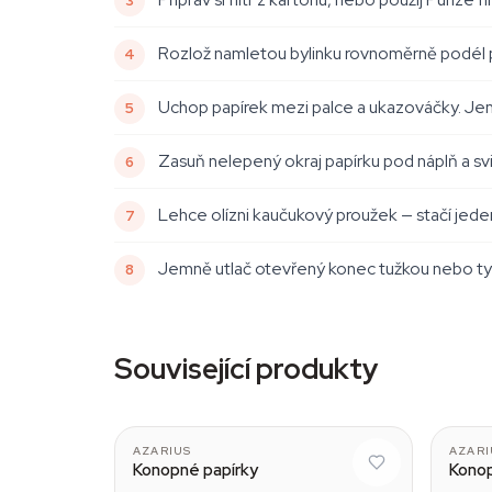
Rozlož namletou bylinku rovnoměrně podél př
Uchop papírek mezi palce a ukazováčky. Jem
Zasuň nelepený okraj papírku pod náplň a sviň
Lehce olízni kaučukový proužek — stačí jeden
Jemně utlač otevřený konec tužkou nebo tyči
Související produkty
AZARIUS
AZARI
Konopné papírky
Konop