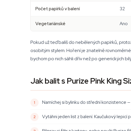
Počet papírků v balení
32
Vegetariánské
Ano
Pokud už teď balíš do nebělených papírků, protože 
osobitým stylem. Hoření je znatelně rovnoměrné a
bychom po nich sáhli dřív než po generických bí
Jak balit s Purize Pink King S
Namíchej si bylinku do střední konzistence —
Vytáhni jeden list z balení. Kaučukový lepicí
Připrav si filtr z kartonu, nebo použij Purize fi