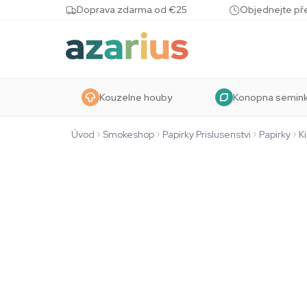
Skip to content
Doprava zdarma od €25
Objednejte pře
Kouzelne houby
Konopna semin
Úvod
Smokeshop
Papirky Prislusenstvi
Papirky
K