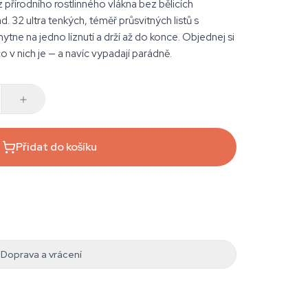
z přírodního rostlinného vlákna bez bělicích
. 32 ultra tenkých, téměř průsvitných listů s
tne na jedno líznutí a drží až do konce. Objednej si
co v nich je — a navíc vypadají parádně.
Přidat do košíku
Doprava a vrácení