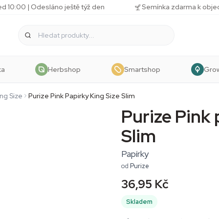
d 10:00 | Odesláno ještě týž den
Semínka zdarma k obj
ka
Herbshop
Smartshop
Gro
ing Size
Purize Pink Papirky King Size Slim
Purize Pink 
Slim
Papírky
od
Purize
36,95 Kč
Skladem