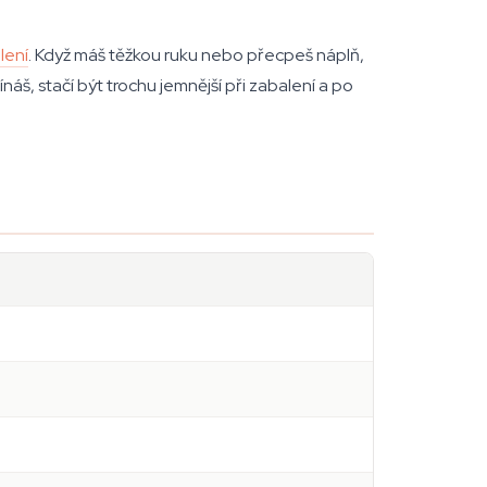
lení
. Když máš těžkou ruku nebo přecpeš náplň,
ínáš, stačí být trochu jemnější při zabalení a po