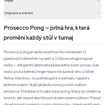
Popis
Doprava a vrácení
Prosecco Pong — pitná hra, která
promění každý stůl v turnaj
Prosecco pong je sada na pitnou hru obsahující 12
plastových skleniček na sekt a 3 růžové pingpongové
míčky — elegantní alternativa klasického beer pongu, kde
místo piva a kelímků hraje hlavní roli šumivé víno a štíhlé
flétny. Všechno, co potřebuješ k rozehrání, najdeš v
jednom balení. Stačí jakýkoliv rovný povrch a láhev
prosecca. Představ si to jako beer pong, který se oblékl na
brunch, ale stejně skončil pod stolem kolem půlnoci. Pokud
chceš koupit prosecco pong drinking hru, která vydrží celý