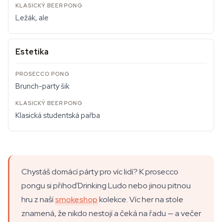
Ležák, ale
Estetika
Brunch-party šik
Klasická studentská pařba
Chystáš domácí párty pro víc lidí? K prosecco
pongu si přihoď Drinking Ludo nebo jinou pitnou
hru z naší
smokeshop
kolekce. Víc her na stole
znamená, že nikdo nestojí a čeká na řadu — a večer