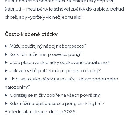
8 lidí jedna sada bohatě stačí. Skleničky taky nepřežijí
šlápnutí — mezi párty je schovej zpátky do krabice, pokud
chceš, aby vydržely víc než jednu akci.
Často kladené otázky
Můžu použít jiný nápoj než prosecco?
Kolik lidí může hrát prosecco pong?
Jsou plastové skleničky opakovaně použitelné?
Jak velký stůl potřebuju na prosecco pong?
Hodí se to jako dárek na rozlučku se svobodou nebo
narozeniny?
Odrážejí se míčky dobře na všech površích?
Kde můžu koupit prosecco pong drinking hru?
Poslední aktualizace: duben 2026