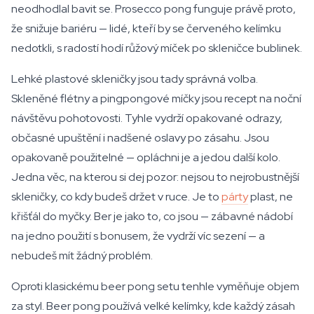
neodhodlal bavit se. Prosecco pong funguje právě proto,
že snižuje bariéru — lidé, kteří by se červeného kelímku
nedotkli, s radostí hodí růžový míček po skleničce bublinek.
Lehké plastové skleničky jsou tady správná volba.
Skleněné flétny a pingpongové míčky jsou recept na noční
návštěvu pohotovosti. Tyhle vydrží opakované odrazy,
občasné upuštění i nadšené oslavy po zásahu. Jsou
opakovaně použitelné — opláchni je a jedou další kolo.
Jedna věc, na kterou si dej pozor: nejsou to nejrobustnější
skleničky, co kdy budeš držet v ruce. Je to
párty
plast, ne
křišťál do myčky. Ber je jako to, co jsou — zábavné nádobí
na jedno použití s bonusem, že vydrží víc sezení — a
nebudeš mít žádný problém.
Oproti klasickému beer pong setu tenhle vyměňuje objem
za styl. Beer pong používá velké kelímky, kde každý zásah