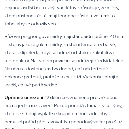
pojmou asi 150 ml a úzký tvar flétny způsobuje, že míčky,
které přistanou čistě, mají tendenci zůstat uvnitř místo
toho, aby se odrazily ven.
Růžové pingpongové míčky mají standardní průměr 40 mm
— stejný jako regulérní míčky na stolní tenis, jen v barvě,
která se líp hledá, když se odrazí od stolu a zakutálí za
reproduktor. Na tvrdém povrchu se odrážejí předvídatelně.
Na ubrusu dostaneš mrtvý dopad, což někteří hráči
dokonce preferují, protože to hru ztíží. Vyzkoušej obojí a
uvidíš, co tvé partě sedne.
Upřímné omezení:
12 skleniček znamená přesně jednu
hru na jedno rozstavení. Pokud pořádáš turnaj s více týmy,
které se střídají, vyplatí se koupit druhou sadu, abys
nemusel pořád přestavovat. Na pohodový večer pro 4 až