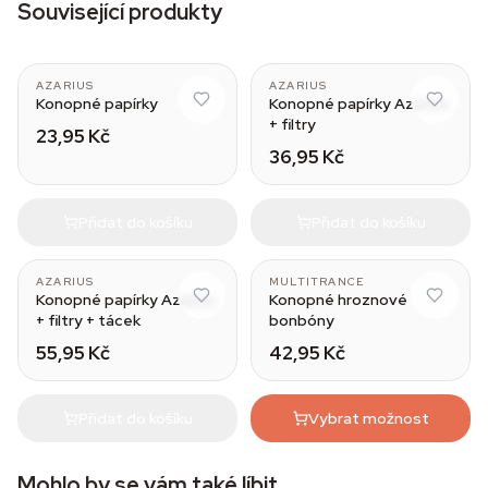
Související produkty
AZARIUS
AZARIUS
Konopné papírky
Konopné papírky Azarius
+ filtry
23,95 Kč
36,95 Kč
Přidat do košíku
Přidat do košíku
AZARIUS
MULTITRANCE
Konopné papírky Azarius
Konopné hroznové
+ filtry + tácek
bonbóny
55,95 Kč
42,95 Kč
Přidat do košíku
Vybrat možnost
Mohlo by se vám také líbit