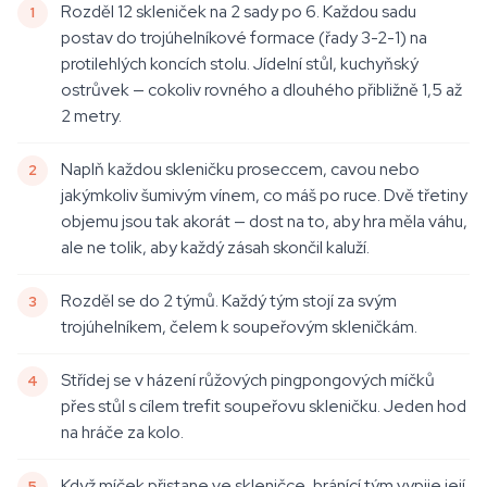
Rozděl 12 skleniček na 2 sady po 6. Každou sadu
postav do trojúhelníkové formace (řady 3-2-1) na
protilehlých koncích stolu. Jídelní stůl, kuchyňský
ostrůvek — cokoliv rovného a dlouhého přibližně 1,5 až
2 metry.
Naplň každou skleničku proseccem, cavou nebo
jakýmkoliv šumivým vínem, co máš po ruce. Dvě třetiny
objemu jsou tak akorát — dost na to, aby hra měla váhu,
ale ne tolik, aby každý zásah skončil kaluží.
Rozděl se do 2 týmů. Každý tým stojí za svým
trojúhelníkem, čelem k soupeřovým skleničkám.
Střídej se v házení růžových pingpongových míčků
přes stůl s cílem trefit soupeřovu skleničku. Jeden hod
na hráče za kolo.
Když míček přistane ve skleničce, bránící tým vypije její