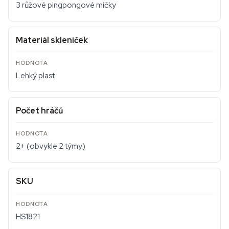
3 růžové pingpongové míčky
Materiál skleniček
Lehký plast
Počet hráčů
2+ (obvykle 2 týmy)
SKU
HS1821