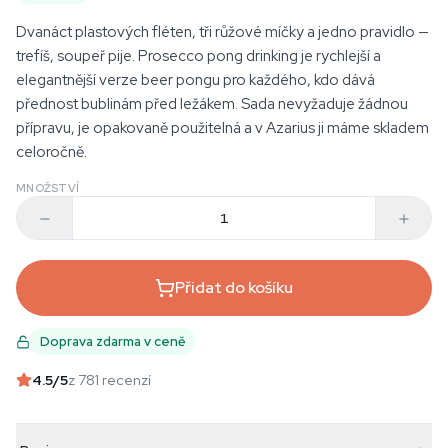
Dvanáct plastových fléten, tři růžové míčky a jedno pravidlo —
trefíš, soupeř pije. Prosecco pong drinking je rychlejší a
elegantnější verze beer pongu pro každého, kdo dává
přednost bublinám před ležákem. Sada nevyžaduje žádnou
přípravu, je opakovaně použitelná a v Azarius ji máme skladem
celoročně.
MNOŽSTVÍ
Přidat do košíku
Doprava zdarma v ceně
4.5
/5
z 781 recenzí