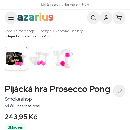
Skip to content
Doprava zdarma od €25
Úvod
Smokeshop
Lifestyle
Zabavne Doplnky
Pijacka Hra Prosecco Pong
Pijácká hra Prosecco Pong
Smokeshop
od
WL International
243,95 Kč
Skladem