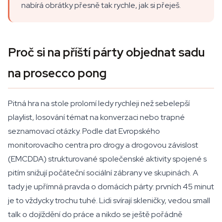
nabírá obrátky přesně tak rychle, jak si přeješ.
Proč si na příští párty objednat sadu
na prosecco pong
Pitná hra na stole prolomí ledy rychleji než sebelepší
playlist, losování témat na konverzaci nebo trapné
seznamovací otázky. Podle dat Evropského
monitorovacího centra pro drogy a drogovou závislost
(EMCDDA) strukturované společenské aktivity spojené s
pitím snižují počáteční sociální zábrany ve skupinách. A
tady je upřímná pravda o domácích párty: prvních 45 minut
je to vždycky trochu tuhé. Lidi svírají skleničky, vedou small
talk o dojíždění do práce a nikdo se ještě pořádně