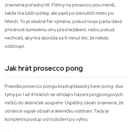
znamená pořádný hlt. Flétny na prosecco jsou menší,
takže hra běží rychleji, ale piješ po loknutích místo po
hltech. To je vlastně fér výměna, pokud tvoje parta dává
přednost šumivému vínu před ležákem, nebo pokud
nechceš, aby hra skončila za 6 minut tím, že někdo
odstoupí.
Jak hrát prosecco pong
Pravidla prosecco pongu kopírují klasický beer pong: dva
týmy po 1 až 4 hráčích se střídají v házení pingpongových
míčků do skleniček soupeře. Úspěšný zásah znamená, že
obránce vypije obsah a skleničku odstraní. Tady je
kompletní postup od rozložení po výhru: