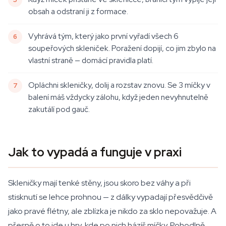
obsah a odstraní ji z formace.
Vyhrává tým, který jako první vyřadí všech 6
soupeřových skleniček. Poražení dopijí, co jim zbylo na
vlastní straně — domácí pravidla platí.
Opláchni skleničky, dolij a rozstav znovu. Se 3 míčky v
balení máš vždycky zálohu, když jeden nevyhnutelně
zakutálí pod gauč.
Jak to vypadá a funguje v praxi
Skleničky mají tenké stěny, jsou skoro bez váhy a při
stisknutí se lehce prohnou — z dálky vypadají přesvědčivě
jako pravé flétny, ale zblízka je nikdo za sklo nepovažuje. A
přesně o to jde u hry, kde po nich házíš míčky. Pohodlně