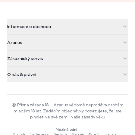
Informace o obchodu
Azarius
Azarius
Galvaniweg 11
5482 TN Schijndel
Konopná semínka
Zákaznický servis
Nederland
Kouzelné houby
Informace o dopravě
support@azarius.com
Smokeshop
O nás & právní
+31(0)204897914
Pravidla vrácení
Smartshop
O Azarius
Záruka kvality
Herbshop
Wiki
Kontaktujte nás
Growshop
Blog
🔞
Přísná zásada 18+. Azarius vědomě neprodává osobám
Časté dotazy
mladším 18 let. Zadáním objednávky potvrzujete, že jste
Hudba
Zásady ochrany osobních údajů
plnoletí ve své zemi.
Naše zásady věku
Autoři
Mezinárodní
Redakční standardy
English
·
Nederlands
·
Deutsch
·
Français
·
Español
·
Italiano
·