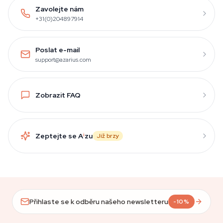
Zavolejte nám
+31(0)204897914
Poslat e-mail
support@azarius.com
Zobrazit FAQ
Zeptejte se A
i
zu
Již brzy
Přihlaste se k odběru našeho newsletteru
-10%