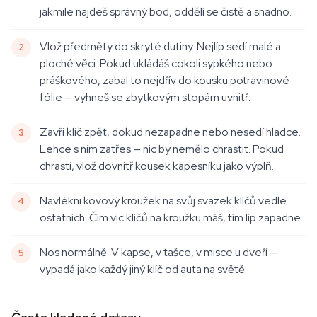
jakmile najdeš správný bod, oddělí se čistě a snadno.
Vlož předměty do skryté dutiny. Nejlíp sedí malé a
ploché věci. Pokud ukládáš cokoli sypkého nebo
práškového, zabal to nejdřív do kousku potravinové
fólie — vyhneš se zbytkovým stopám uvnitř.
Zavři klíč zpět, dokud nezapadne nebo nesedí hladce.
Lehce s ním zatřes — nic by nemělo chrastit. Pokud
chrastí, vlož dovnitř kousek kapesníku jako výplň.
Navlékni kovový kroužek na svůj svazek klíčů vedle
ostatních. Čím víc klíčů na kroužku máš, tím líp zapadne.
Nos normálně. V kapse, v tašce, v misce u dveří —
vypadá jako každý jiný klíč od auta na světě.