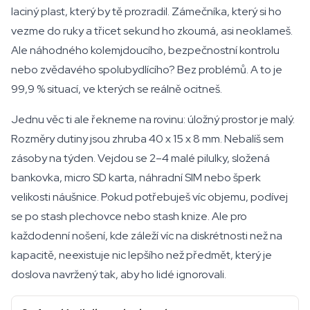
laciný plast, který by tě prozradil. Zámečníka, který si ho
vezme do ruky a třicet sekund ho zkoumá, asi neoklameš.
Ale náhodného kolemjdoucího, bezpečnostní kontrolu
nebo zvědavého spolubydlícího? Bez problémů. A to je
99,9 % situací, ve kterých se reálně ocitneš.
Jednu věc ti ale řekneme na rovinu: úložný prostor je malý.
Rozměry dutiny jsou zhruba 40 x 15 x 8 mm. Nebalíš sem
zásoby na týden. Vejdou se 2–4 malé pilulky, složená
bankovka, micro SD karta, náhradní SIM nebo šperk
velikosti náušnice. Pokud potřebuješ víc objemu, podívej
se po stash plechovce nebo stash knize. Ale pro
každodenní nošení, kde záleží víc na diskrétnosti než na
kapacitě, neexistuje nic lepšího než předmět, který je
doslova navržený tak, aby ho lidé ignorovali.