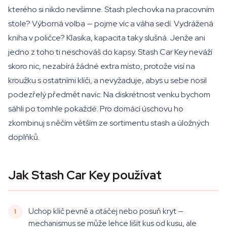
kterého si nikdo nevšimne. Stash plechovka na pracovním
stole? Výborná volba — pojme víc a váha sedí. Vydrážená
kniha v poličce? Klasika, kapacita taky slušná. Jenže ani
jedno z toho ti neschováš do kapsy. Stash Car Key neváží
skoro nic, nezabírá žádné extra místo, protože visí na
kroužku s ostatními klíči, a nevyžaduje, abys u sebe nosil
podezřelý předmět navíc. Na diskrétnost venku bychom
sáhli po tomhle pokaždé. Pro domácí úschovu ho
zkombinuj s něčím větším ze sortimentu stash a úložných
doplňků.
Jak Stash Car Key používat
Uchop klíč pevně a otáčej nebo posuň kryt —
mechanismus se může lehce lišit kus od kusu, ale