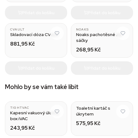
Přidat do košíku
Přidat do košíku
0.95L
XS
CVAULT
NOAKS
Skladovací dóza CVault
Noaks pachotěsné zip
sáčky
881,95 Kč
268,95 Kč
Přidat do košíku
Přidat do košíku
Mohlo by se vám také líbit
Toaletní kartáč s
TIGHTVAC
Kapesní vakuový úložný
úkrytem
box iVAC
575,95 Kč
243,95 Kč