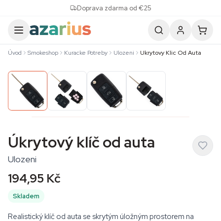
Skip to content
Doprava zdarma od €25
Úvod
Smokeshop
Kuracke Potreby
Ulozeni
Ukrytovy Klic Od Auta
Úkrytový klíč od auta
Ulozeni
194,95 Kč
Skladem
Realistický klíč od auta se skrytým úložným prostorem na