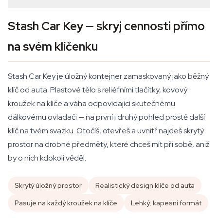
Stash Car Key — skryj cennosti přímo
na svém klíčenku
Stash Car Key je úložný kontejner zamaskovaný jako běžný
klíč od auta. Plastové tělo s reliéfními tlačítky, kovový
kroužek na klíče a váha odpovídající skutečnému
dálkovému ovladači — na první i druhý pohled prostě další
klíč na tvém svazku. Otočíš, otevřeš a uvnitř najdeš skrytý
prostor na drobné předměty, které chceš mít při sobě, aniž
by o nich kdokoli věděl.
Skrytý úložný prostor
Realistický design klíče od auta
Pasuje na každý kroužek na klíče
Lehký, kapesní formát