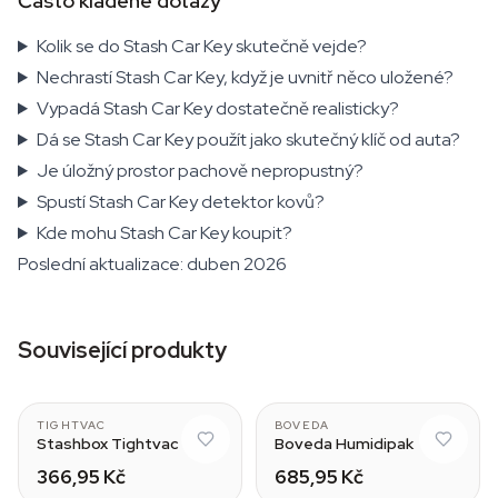
Často kladené dotazy
Kolik se do Stash Car Key skutečně vejde?
Nechrastí Stash Car Key, když je uvnitř něco uložené?
Vypadá Stash Car Key dostatečně realisticky?
Dá se Stash Car Key použít jako skutečný klíč od auta?
Je úložný prostor pachově nepropustný?
Spustí Stash Car Key detektor kovů?
Kde mohu Stash Car Key koupit?
Poslední aktualizace: duben 2026
Související produkty
1.3L
320 g
TIGHTVAC
BOVEDA
Stashbox Tightvac
Boveda Humidipak
366,95 Kč
685,95 Kč