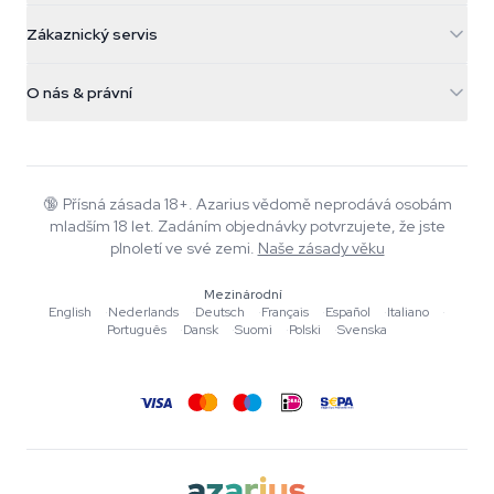
5482 TN Schijndel
Konopná semínka
Zákaznický servis
Nederland
Kouzelné houby
Informace o dopravě
support@azarius.com
Smokeshop
O nás & právní
+31(0)204897914
Pravidla vrácení
Smartshop
O Azarius
Záruka kvality
Herbshop
Wiki
Kontaktujte nás
Growshop
Blog
🔞
Přísná zásada 18+. Azarius vědomě neprodává osobám
Časté dotazy
mladším 18 let. Zadáním objednávky potvrzujete, že jste
Hudba
Zásady ochrany osobních údajů
plnoletí ve své zemi.
Naše zásady věku
Autoři
Mezinárodní
Redakční standardy
English
·
Nederlands
·
Deutsch
·
Français
·
Español
·
Italiano
·
Português
·
Dansk
·
Suomi
·
Polski
·
Svenska
Nástroje a kalkulačky
Akce
Mapa stránek