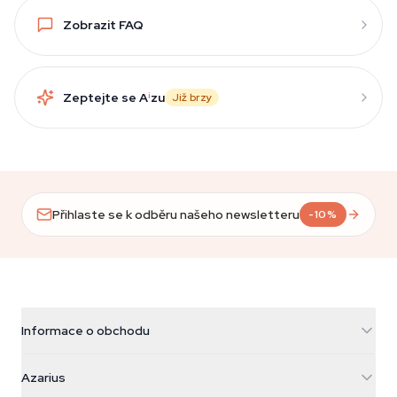
Zobrazit FAQ
Zeptejte se A
i
zu
Již brzy
Přihlaste se k odběru našeho newsletteru
-10%
Informace o obchodu
Azarius
Azarius
Galvaniweg 11