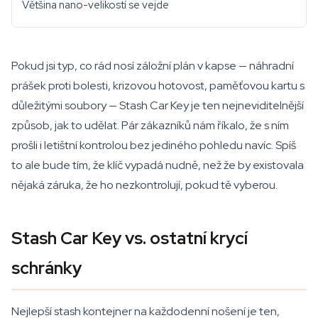
Většina nano-velikostí se vejde
Pokud jsi typ, co rád nosí záložní plán v kapse — náhradní
prášek proti bolesti, krizovou hotovost, paměťovou kartu s
důležitými soubory — Stash Car Key je ten nejneviditelnější
způsob, jak to udělat. Pár zákazníků nám říkalo, že s ním
prošli i letištní kontrolou bez jediného pohledu navíc. Spíš
to ale bude tím, že klíč vypadá nudně, než že by existovala
nějaká záruka, že ho nezkontrolují, pokud tě vyberou.
Stash Car Key vs. ostatní krycí
schránky
Nejlepší stash kontejner na každodenní nošení je ten,