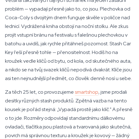
Většina takzvaných tajných schránek má jeden zásadní
problém — vypadají přesně jako to, co jsou. Plechovka od
Coca-Coly s dvojitým dnem funguje skvěle v poličce nad
lednicí. Vydrážená kniha obstojí na noční stolku. Ale zkus
projít vstupní bránu na festivalu s falešnou plechovkou v
batohu a uvidíš, jak rychle přitáhneš pozornost. Stash Car
Key řeší přesně tohle — přenositelnost. Hodíš ho na
kroužek vedle klíčů od bytu, od kola, od skutečného auta,
a nikdo se na tvůj svazek klíčů nepodívá dvakrát. Klíče jsou
asi ten nejnudnější předmět, co člověk denně nosí u sebe.
Za těch 25 let, co provozujeme
smartshop
, jsme prodali
desítky různých stash produktů. Zpětná vazba na tento
kousek je pořád stejná: „Vypadá prostě jako klíč." A přesně
o to jde. Rozměry odpovídají standardnímu dálkovému
ovladači, tlačítka jsou plastová a tvarovaná jako skutečná,
povrch má správnou texturu a kroužek je kovový — žádný