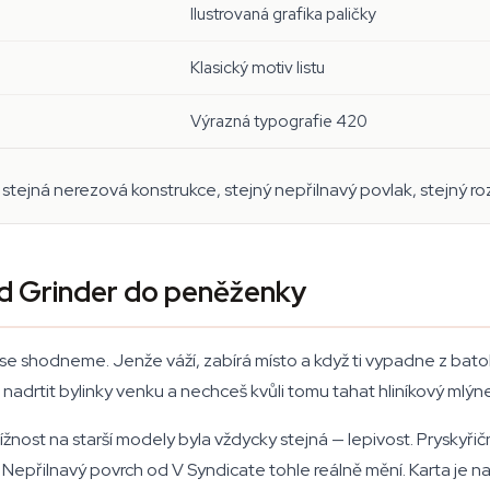
Ilustrovaná grafika paličky
Klasický motiv listu
Výrazná typografie 420
stejná nerezová konstrukce, stejný nepřilnavý povlak, stejný ro
rd Grinder do peněženky
se shodneme. Jenže váží, zabírá místo a když ti vypadne z batohu
nadrtit bylinky venku a nechceš kvůli tomu tahat hliníkový mlýn
žnost na starší modely byla vždycky stejná — lepivost. Pryskyřič
. Nepřilnavý povrch od V Syndicate tohle reálně mění. Karta je n