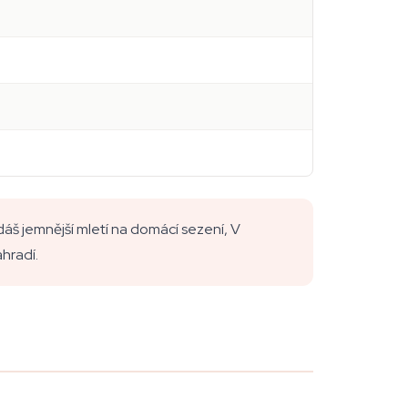
áš jemnější mletí na domácí sezení, V
hradí.