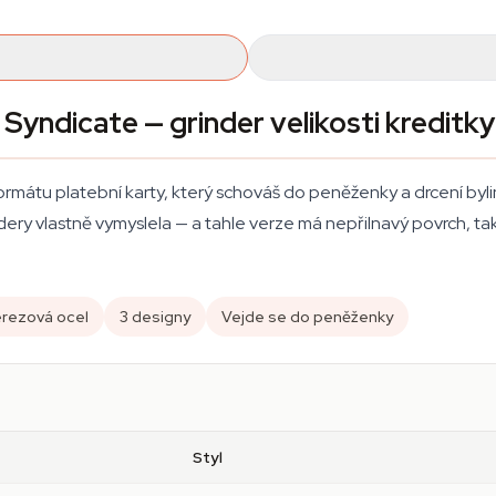
Syndicate — grinder velikosti kreditky
ormátu platební karty, který schováš do peněženky a drcení byl
ery vlastně vymyslela — a tahle verze má nepřilnavý povrch, takž
rezová ocel
3 designy
Vejde se do peněženky
Styl