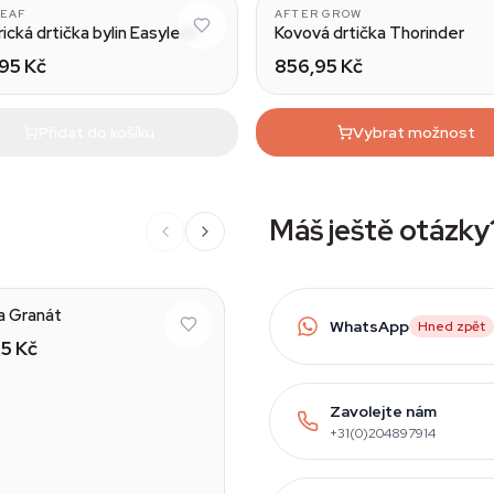
LEAF
AFTER GROW
rická drtička bylin Easyleaf
Kovová drtička Thorinder
95 Kč
856,95 Kč
Přidat do košíku
Vybrat možnost
Máš ještě otázky
a Granát
WhatsApp
Hned zpět
5 Kč
Zavolejte nám
+31(0)204897914