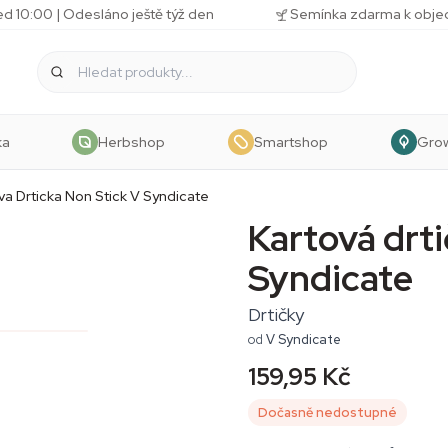
d 10:00 | Odesláno ještě týž den
Semínka zdarma k obj
ka
Herbshop
Smartshop
Gro
va Drticka Non Stick V Syndicate
Kartová drt
Syndicate
Drtičky
od
V Syndicate
159,95 Kč
Dočasně nedostupné