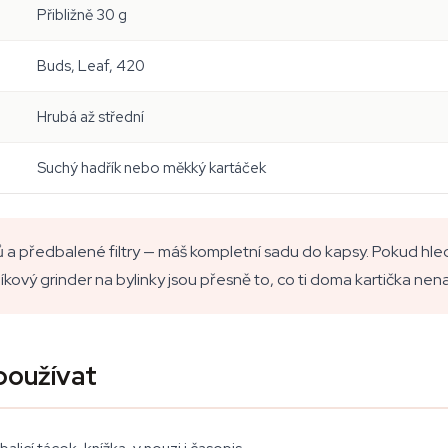
Přibližně 30 g
Buds, Leaf, 420
Hrubá až střední
Suchý hadřík nebo měkký kartáček
 a předbalené filtry — máš kompletní sadu do kapsy. Pokud hled
kový grinder na bylinky jsou přesně to, co ti doma kartička nena
používat