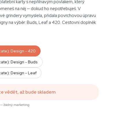
latební karty s nepřilnavým povlakem, který
meneš na něj — dokud ho nepotřebuješ. V
ové grindery vymyslela, přidala povrchovou úpravu
esigny na výběr: Buds, Leaf a 420. Cestovní doplněk
cate): Design - 420
cate): Design - Buds
cate): Design - Leaf
te vědět, až bude skladem
— žádný marketing.