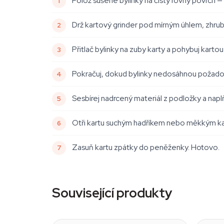
Polož sušené bylinky na čistý rovný povrch — ba
Drž kartový grinder pod mírným úhlem, zhru
Přitlač bylinky na zuby karty a pohybuj kartou
Pokračuj, dokud bylinky nedosáhnou požadova
Sesbírej nadrcený materiál z podložky a napl
Otři kartu suchým hadříkem nebo měkkým ka
Zasuň kartu zpátky do peněženky. Hotovo.
Související produkty