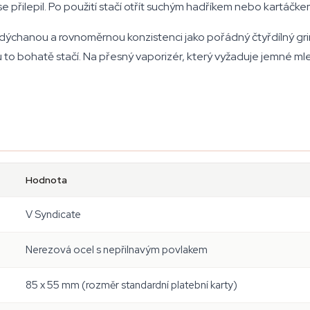
y se přilepil. Po použití stačí otřít suchým hadříkem nebo kartá
nadýchanou a rovnoměrnou konzistenci jako pořádný čtyřdílný grin
to bohatě stačí. Na přesný vaporizér, který vyžaduje jemné mletí
Hodnota
V Syndicate
Nerezová ocel s nepřilnavým povlakem
85 x 55 mm (rozměr standardní platební karty)