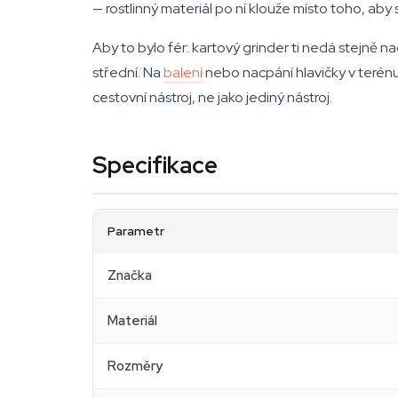
— rostlinný materiál po ní klouže místo toho, ab
Aby to bylo fér: kartový grinder ti nedá stejně 
střední. Na
balení
nebo nacpání hlavičky v terénu 
cestovní nástroj, ne jako jediný nástroj.
Specifikace
Parametr
Značka
Materiál
Rozměry