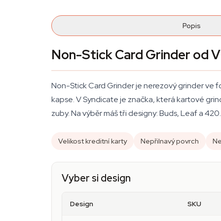
Popis
Non-Stick Card Grinder od V 
Non-Stick Card Grinder je nerezový grinder ve f
kapse. V Syndicate je značka, která kartové grind
zuby. Na výběr máš tři designy: Buds, Leaf a 420.
Velikost kreditní karty
Nepřilnavý povrch
Ne
Vyber si design
Design
SKU