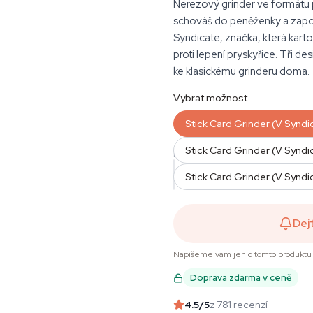
Nerezový grinder ve formátu p
schováš do peněženky a zapo
Syndicate, značka, která kart
proti lepení pryskyřice. Tři d
ke klasickému grinderu doma.
Vybrat možnost
Stick Card Grinder (V Syndi
Stick Card Grinder (V Syndi
MNOŽSTVÍ
Stick Card Grinder (V Syndi
Dej
Napíšeme vám jen o tomto produktu 
Doprava zdarma v ceně
4.5
/5
z 781 recenzí