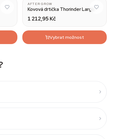
AFTER GROW
Kovová drtička Thorinder Large
1 212,95 Kč
Vybrat možnost
?