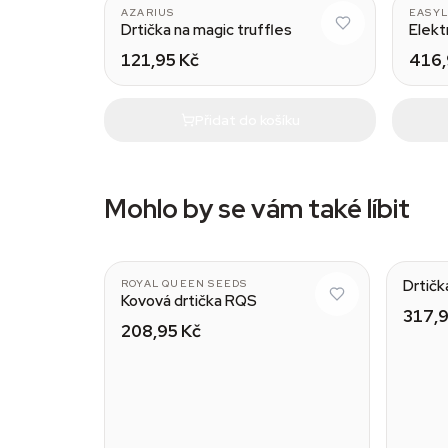
AZARIUS
EASY
Drtička na magic truffles
Elekt
121,95 Kč
416,
Přidat do košíku
Mohlo by se vám také líbit
Drtičk
ROYAL QUEEN SEEDS
Kovová drtička RQS
317,9
208,95 Kč