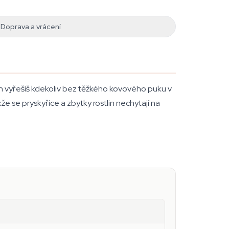
Doprava a vrácení
in vyřešíš kdekoliv bez těžkého kovového puku v
e se pryskyřice a zbytky rostlin nechytají na