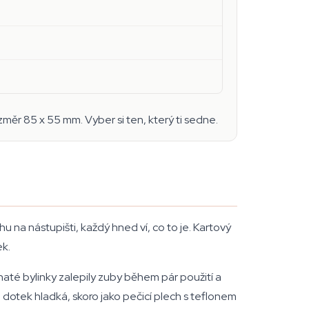
změr 85 x 55 mm. Vyber si ten, který ti sedne.
 na nástupišti, každý hned ví, co to je. Kartový
ek.
naté bylinky zalepily zuby během pár použití a
a dotek hladká, skoro jako pečicí plech s teflonem