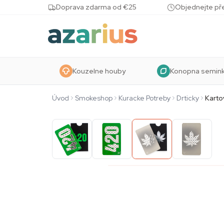
Skip to content
Doprava zdarma od €25
Objednejte pře
Kouzelne houby
Konopna semin
Úvod
Smokeshop
Kuracke Potreby
Drticky
Karto