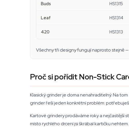
Buds
HS1315
Leaf
HS1314
420
HS1313
Všechny tři designy fungují naprosto stejně — 
Proč si pořídit Non-Stick Ca
Klasický grinder je doma nenahraditelný. Na tom 
grinder řeší jeden konkrétní problém: potřebuješ 
Kartové grindery prodáváme roky a nejčastější stí
místo rychlého drcení jsi škrábal kartičku nehtem