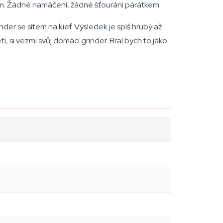
čkem. Žádné namáčení, žádné šťourání párátkem.
der se sítem na kief. Výsledek je spíš hrubý až
, si vezmi svůj domácí grinder. Bral bych to jako