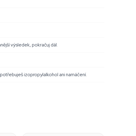
ější výsledek, pokračuj dál.
otřebuješ izopropylalkohol ani namáčení.