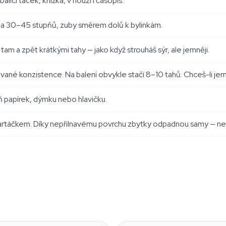
licí tácek, knížka, v nouzi i časopis.
ba 30–45 stupňů, zuby směrem dolů k bylinkám.
 tam a zpět krátkými tahy — jako když strouháš sýr, ale jemněji.
né konzistence. Na balení obvykle stačí 8–10 tahů. Chceš-li jemn
ň papírek, dýmku nebo hlavičku.
rtáčkem. Díky nepřilnavému povrchu zbytky odpadnou samy — nep
Black