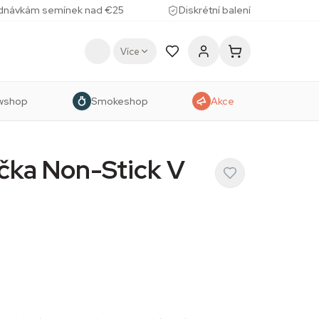
ednávkám semínek nad €25
Diskrétní balení
Více
wshop
Smokeshop
Akce
ička Non-Stick V