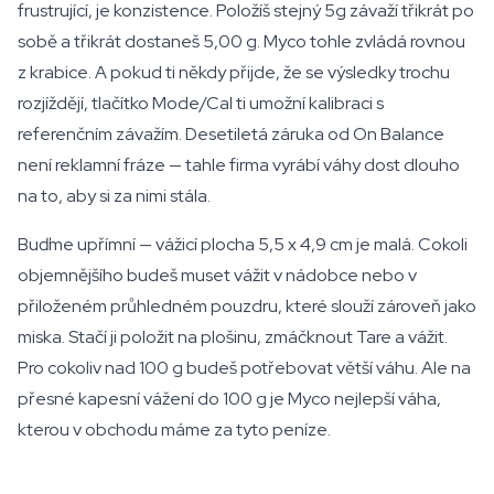
frustrující, je konzistence. Položíš stejný 5g závaží třikrát po
sobě a třikrát dostaneš 5,00 g. Myco tohle zvládá rovnou
z krabice. A pokud ti někdy přijde, že se výsledky trochu
rozjíždějí, tlačítko Mode/Cal ti umožní kalibraci s
referenčním závažím. Desetiletá záruka od On Balance
není reklamní fráze — tahle firma vyrábí váhy dost dlouho
na to, aby si za nimi stála.
Buďme upřímní — vážicí plocha 5,5 x 4,9 cm je malá. Cokoli
objemnějšího budeš muset vážit v nádobce nebo v
přiloženém průhledném pouzdru, které slouží zároveň jako
miska. Stačí ji položit na plošinu, zmáčknout Tare a vážit.
Pro cokoliv nad 100 g budeš potřebovat větší váhu. Ale na
přesné kapesní vážení do 100 g je Myco nejlepší váha,
kterou v obchodu máme za tyto peníze.