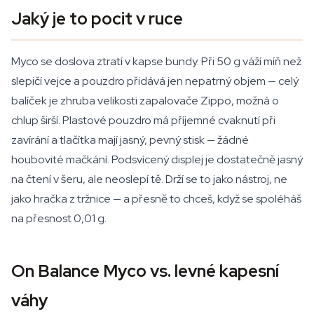
Jaký je to pocit v ruce
Myco se doslova ztratí v kapse bundy. Při 50 g váží míň než
slepičí vejce a pouzdro přidává jen nepatrný objem — celý
balíček je zhruba velikosti zapalovače Zippo, možná o
chlup širší. Plastové pouzdro má příjemné cvaknutí při
zavírání a tlačítka mají jasný, pevný stisk — žádné
houbovité mačkání. Podsvícený displej je dostatečně jasný
na čtení v šeru, ale neoslepí tě. Drží se to jako nástroj, ne
jako hračka z tržnice — a přesně to chceš, když se spoléháš
na přesnost 0,01 g.
On Balance Myco vs. levné kapesní
váhy