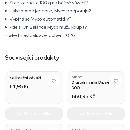
Stačí kapacita 100 g na běžné vážení?
Jaké měrné jednotky Myco podporuje?
Vypíná se Myco automaticky?
Kde si On Balance Myco můžu koupit?
Poslední aktualizace: duben 2026
Související produkty
5 g
Kalibrační závaží
DIPSE
Digitální váha Dipse AN
61,95 Kč
300
660,95 Kč
Přidat do košíku
Přidat do košíku
ON BALANCE
FUZION