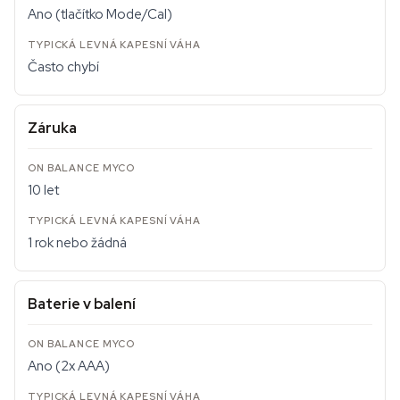
Ano (tlačítko Mode/Cal)
Často chybí
Záruka
10 let
1 rok nebo žádná
Baterie v balení
Ano (2x AAA)