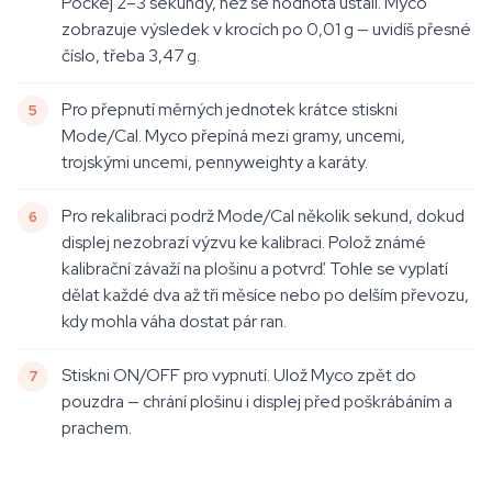
Počkej 2–3 sekundy, než se hodnota ustálí. Myco
zobrazuje výsledek v krocích po 0,01 g — uvidíš přesné
číslo, třeba 3,47 g.
Pro přepnutí měrných jednotek krátce stiskni
Mode/Cal. Myco přepíná mezi gramy, uncemi,
trojskými uncemi, pennyweighty a karáty.
Pro rekalibraci podrž Mode/Cal několik sekund, dokud
displej nezobrazí výzvu ke kalibraci. Polož známé
kalibrační závaží na plošinu a potvrď. Tohle se vyplatí
dělat každé dva až tři měsíce nebo po delším převozu,
kdy mohla váha dostat pár ran.
Stiskni ON/OFF pro vypnutí. Ulož Myco zpět do
pouzdra — chrání plošinu i displej před poškrábáním a
prachem.