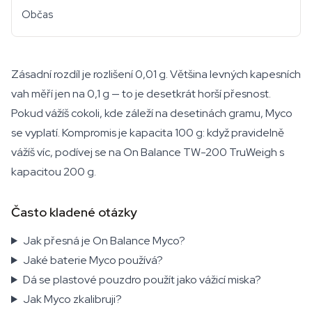
Občas
Zásadní rozdíl je rozlišení 0,01 g. Většina levných kapesních
vah měří jen na 0,1 g — to je desetkrát horší přesnost.
Pokud vážíš cokoli, kde záleží na desetinách gramu, Myco
se vyplatí. Kompromis je kapacita 100 g: když pravidelně
vážíš víc, podívej se na On Balance TW-200 TruWeigh s
kapacitou 200 g.
Často kladené otázky
Jak přesná je On Balance Myco?
Jaké baterie Myco používá?
Dá se plastové pouzdro použít jako vážicí miska?
Jak Myco zkalibruji?