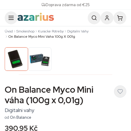
Skip to content
Doprava zdarma od €25
Úvod
Smokeshop
Kuracke Potreby
Digitalni Vahy
On Balance Myco Mini Vaha 100g X 001g
On Balance Myco Mini
váha (100g x 0,01g)
Digitalni vahy
od
On Balance
390,95 Kč