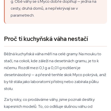
g. Obě váhy se s Myco dobře doplňují — jedna na
cesty, druhá domů, a nepřekrývají se v
parametrech.
Proč ti kuchyňská váha nestačí
Běžná kuchyňská váha měří na celé gramy. Na mouku to
stačí, na cokoli, kde záleží na desetinách gramu, je to k
ničemu. Rozdíl mezi 0,1 g a 0,01 g rozlišení je
desetinásobný — a přesně tenhle skok Myco pokrývá, aniž
by tě stála jako laboratorní přístroj nebo zabírala půlku
stolu.
Za ty roky, co prodáváme váhy, jsme poznali desítky
kapesních modelů. To, co odlišuje slušnou váhu od