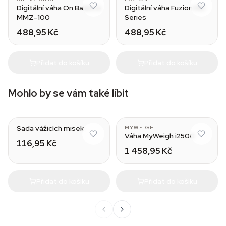
Digitální váha On Balance
Digitální váha Fuzion MD
MMZ-100
Series
488,95 Kč
488,95 Kč
Přidat do košíku
Přidat do košíku
Mohlo by se vám také líbit
Sada vážicích misek
MYWEIGH
Váha MyWeigh i2500
116,95 Kč
1 458,95 Kč
Přidat do košíku
Přidat do košíku