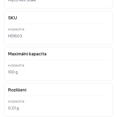
Myco Mini Scale
SKU
HS1603
Maximální kapacita
100 g
Rozlišení
0,01 g