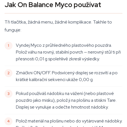
Jak On Balance Myco používat
Tři tlačítka, žádná menu, žádné komplikace. Takhle to
funguje:
Vyndej Myco z průhledného plastového pouzdra.
Polož váhu na rovný, stabilní povrch — nerovný stůl ti při
přesnosti 0,01 g spolehlivě zkreslí výsledky.
Zmáčkni ON/OFF. Podsvícený displej se rozsvítí a po
krátké kalibrační sekvenci ukáže 0,00 g.
Pokud používáš nádobku na vážení (nebo plastové
pouzdro jako misku), polož ji na plošinu a stiskni Tare.
Displej se vynuluje a odečte hmotnost nádobky.
Polož materiál na plošinu nebo do vytárované nádobky.