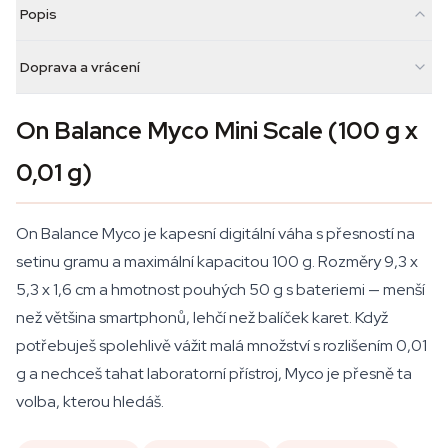
Popis
Doprava a vrácení
On Balance Myco Mini Scale (100 g x
0,01 g)
On Balance Myco je kapesní digitální váha s přesností na
setinu gramu a maximální kapacitou 100 g. Rozměry 9,3 x
5,3 x 1,6 cm a hmotnost pouhých 50 g s bateriemi — menší
než většina smartphonů, lehčí než balíček karet. Když
potřebuješ spolehlivě vážit malá množství s rozlišením 0,01
g a nechceš tahat laboratorní přístroj, Myco je přesně ta
volba, kterou hledáš.