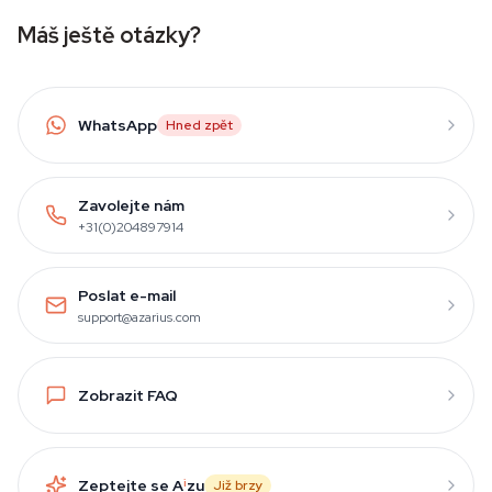
Máš ještě otázky?
WhatsApp
Hned zpět
Zavolejte nám
+31(0)204897914
Poslat e-mail
support@azarius.com
Zobrazit FAQ
Zeptejte se A
i
zu
Již brzy