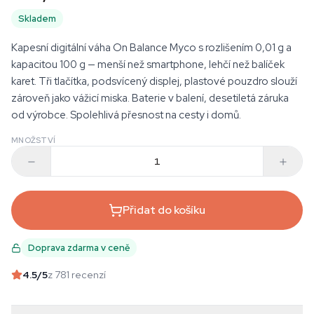
Skladem
Kapesní digitální váha On Balance Myco s rozlišením 0,01 g a
kapacitou 100 g — menší než smartphone, lehčí než balíček
karet. Tři tlačítka, podsvícený displej, plastové pouzdro slouží
zároveň jako vážicí miska. Baterie v balení, desetiletá záruka
od výrobce. Spolehlivá přesnost na cesty i domů.
MNOŽSTVÍ
Přidat do košíku
Doprava zdarma v ceně
4.5
/5
z 781 recenzí