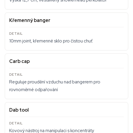
Výška 12,7 cm, vestavěný showerhead perkolátor
Křemenný banger
10mm joint, křemenné sklo pro čistou chuť
Carb cap
Reguluje proudění vzduchu nad bangerem pro
rovnoměrné odpařování
Dab tool
Kovový nástroj na manipulaci s koncentráty