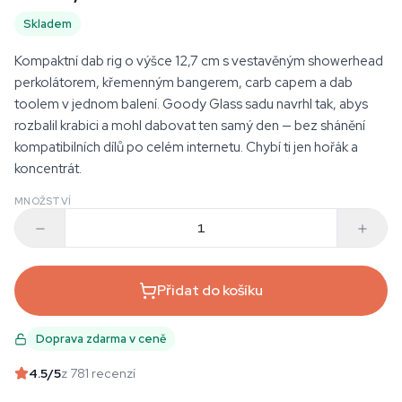
Skladem
Kompaktní dab rig o výšce 12,7 cm s vestavěným showerhead
perkolátorem, křemenným bangerem, carb capem a dab
toolem v jednom balení. Goody Glass sadu navrhl tak, abys
rozbalil krabici a mohl dabovat ten samý den — bez shánění
kompatibilních dílů po celém internetu. Chybí ti jen hořák a
koncentrát.
MNOŽSTVÍ
Přidat do košíku
Doprava zdarma v ceně
4.5
/5
z 781 recenzí