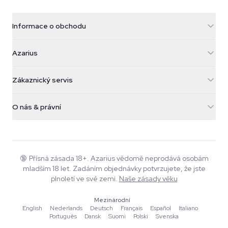
Informace o obchodu
Azarius
Azarius
Galvaniweg 11
5482 TN Schijndel
Konopná semínka
Zákaznický servis
Nederland
Kouzelné houby
Informace o dopravě
support@azarius.com
Smokeshop
O nás & právní
+31(0)204897914
Pravidla vrácení
Smartshop
O Azarius
Záruka kvality
Herbshop
Wiki
Kontaktujte nás
Growshop
Blog
🔞
Přísná zásada 18+. Azarius vědomě neprodává osobám
Časté dotazy
mladším 18 let. Zadáním objednávky potvrzujete, že jste
Hudba
Zásady ochrany osobních údajů
plnoletí ve své zemi.
Naše zásady věku
Autoři
Mezinárodní
Redakční standardy
English
·
Nederlands
·
Deutsch
·
Français
·
Español
·
Italiano
·
Português
·
Dansk
·
Suomi
·
Polski
·
Svenska
Nástroje a kalkulačky