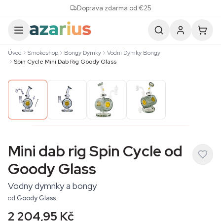
Skip to content
Doprava zdarma od €25
Úvod
Smokeshop
Bongy Dymky
Vodni Dymky Bongy
Spin Cycle Mini Dab Rig Goody Glass
Mini dab rig Spin Cycle od
Goody Glass
Vodny dymnky a bongy
od
Goody Glass
2 204,95 Kč