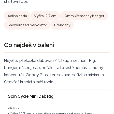
startovní bod.
4dílná sada
Výška 12,7 cm
10mm křemenný banger
Showerhead perkolátor
Přenosný
Co najdeš v balení
Největší překážka dabování? Nákupní seznam. Rig,
banger, nástroj, cap, hořák — a to ještě nemáš samotný
koncentrát. Goody Glass ten seznam seřízl na minimum.
Otevřeš krabici a máš tohle:
Spin Cycle Mini Dab Rig