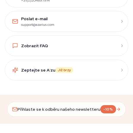
+31(0)204897914
Poslat e-mail
support@azarius.com
Zobrazit FAQ
Zeptejte se A
i
zu
Již brzy
Přihlaste se k odběru našeho newsletteru
-10%