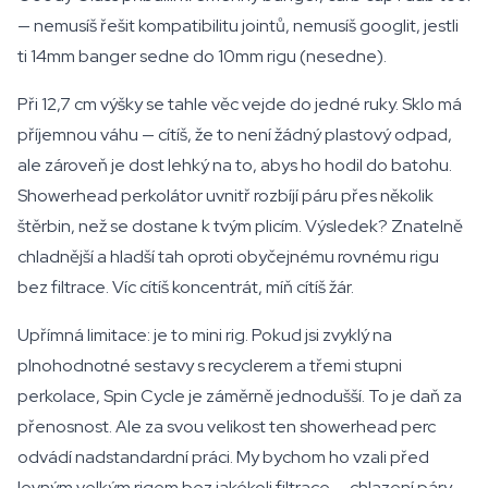
— nemusíš řešit kompatibilitu jointů, nemusíš googlit, jestli
ti 14mm banger sedne do 10mm rigu (nesedne).
Při 12,7 cm výšky se tahle věc vejde do jedné ruky. Sklo má
příjemnou váhu — cítíš, že to není žádný plastový odpad,
ale zároveň je dost lehký na to, abys ho hodil do batohu.
Showerhead perkolátor uvnitř rozbíjí páru přes několik
štěrbin, než se dostane k tvým plicím. Výsledek? Znatelně
chladnější a hladší tah oproti obyčejnému rovnému rigu
bez filtrace. Víc cítíš koncentrát, míň cítíš žár.
Upřímná limitace: je to mini rig. Pokud jsi zvyklý na
plnohodnotné sestavy s recyclerem a třemi stupni
perkolace, Spin Cycle je záměrně jednodušší. To je daň za
přenosnost. Ale za svou velikost ten showerhead perc
odvádí nadstandardní práci. My bychom ho vzali před
levným velkým rigem bez jakékoli filtrace — chlazení páry