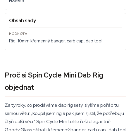
HS1955
Obsah sady
Rig, 10mm křemenný banger, carb cap, dab tool
Proč si Spin Cycle Mini Dab Rig
objednat
Za ty roky, co prodáváme dab rig sety, slyšíme pořád tu
samou větu: „Koupil jsem rig a pak jsem zjistil, že potřebuju
čtyři další věci." Spin Cycle Mini tohle řeší elegantně.
Goody Glass přibalili křemenný banger, carb cap i dab tool