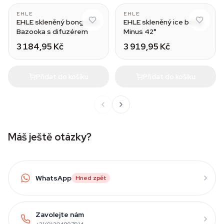
EHLE
EHLE
EHLE skleněný bong 420
EHLE skleněný ice bong
Bazooka s difuzérem
Minus 42°
3 184,95 Kč
3 919,95 Kč
Přidat do košíku
Přidat do košíku
Máš ještě otázky?
WhatsApp
Hned zpět
Zavolejte nám