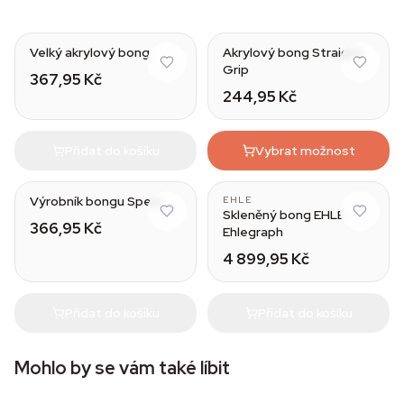
Velký akrylový bong
Akrylový bong Straight
Grip
367,95 Kč
244,95 Kč
Přidat do košíku
Vybrat možnost
Výrobník bongu Spear
EHLE
Skleněný bong EHLE
366,95 Kč
Ehlegraph
4 899,95 Kč
Přidat do košíku
Přidat do košíku
Mohlo by se vám také líbit