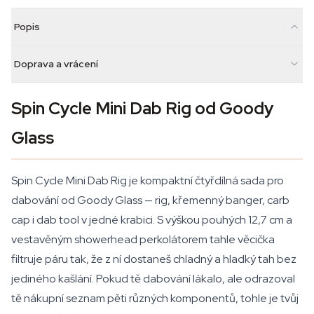
Popis
Doprava a vrácení
Spin Cycle Mini Dab Rig od Goody
Glass
Spin Cycle Mini Dab Rig je kompaktní čtyřdílná sada pro
dabování od Goody Glass — rig, křemenný banger, carb
cap i dab tool v jedné krabici. S výškou pouhých 12,7 cm a
vestavěným showerhead perkolátorem tahle věcička
filtruje páru tak, že z ní dostaneš chladný a hladký tah bez
jediného kašlání. Pokud tě dabování lákalo, ale odrazoval
tě nákupní seznam pěti různých komponentů, tohle je tvůj