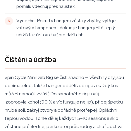
pomalu vdechuj přes náustek.
Vydechni. Pokud v bangeru zůstaly zbytky, vytři je
vatovým tamponem, dokud je banger ještě teplý —
udržíš tak čistou chuť pro další dab.
Čištění a údržba
Spin Cycle Mini Dab Rig se čistí snadno — všechny díly jsou
odnímatelné, takže banger oddělíš od rigu a každý kus
můžeš namočit zvlášť. Do samotného rigu nalij
izopropylalkohol (90 % a víc funguje nejlíp), přidej špetku
hrubé soli, zakryj otvory a pořádně protřepej. Opláchni
teplou vodou. Tohle dělej každých 5–10 sessions a sklo
zůstane průhledné, perkolátor průchodný a chuť poctivá.