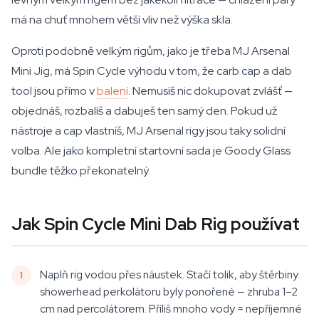
má na chuť mnohem větší vliv než výška skla.
Oproti podobně velkým rigům, jako je třeba MJ Arsenal
Mini Jig, má Spin Cycle výhodu v tom, že carb cap a dab
tool jsou přímo v
balení
. Nemusíš nic dokupovat zvlášť —
objednáš, rozbalíš a dabuješ ten samý den. Pokud už
nástroje a cap vlastníš, MJ Arsenal rigy jsou taky solidní
volba. Ale jako kompletní startovní sada je Goody Glass
bundle těžko překonatelný.
Jak Spin Cycle Mini Dab Rig používat
Naplň rig vodou přes náustek. Stačí tolik, aby štěrbiny
showerhead perkolátoru byly ponořené — zhruba 1–2
cm nad percolátorem. Příliš mnoho vody = nepříjemné