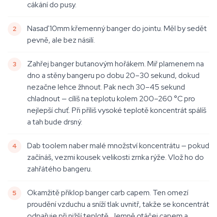
cákání do pusy.
Nasaď 10mm křemenný banger do jointu. Měl by sedět
pevně, ale bez násilí.
Zahřej banger butanovým hořákem. Miř plamenem na
dno a stěny bangeru po dobu 20–30 sekund, dokud
nezačne lehce žhnout. Pak nech 30–45 sekund
chladnout — cílíš na teplotu kolem 200–260 °C pro
nejlepší chuť. Při příliš vysoké teplotě koncentrát spálíš
a tah bude drsný.
Dab toolem naber malé množství koncentrátu — pokud
začínáš, vezmi kousek velikosti zrnka rýže. Vlož ho do
zahřátého bangeru.
Okamžitě přiklop banger carb capem. Ten omezí
proudění vzduchu a sníží tlak uvnitř, takže se koncentrát
odpařuje při nižší teplotě. Jemně otáčej capem a