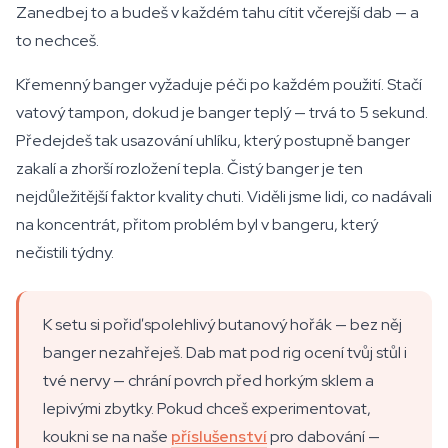
Zanedbej to a budeš v každém tahu cítit včerejší dab — a
to nechceš.
Křemenný banger vyžaduje péči po každém použití. Stačí
vatový tampon, dokud je banger teplý — trvá to 5 sekund.
Předejdeš tak usazování uhlíku, který postupně banger
zakalí a zhorší rozložení tepla. Čistý banger je ten
nejdůležitější faktor kvality chuti. Viděli jsme lidi, co nadávali
na koncentrát, přitom problém byl v bangeru, který
nečistili týdny.
K setu si pořiď spolehlivý butanový hořák — bez něj
banger nezahřeješ. Dab mat pod rig ocení tvůj stůl i
tvé nervy — chrání povrch před horkým sklem a
lepivými zbytky. Pokud chceš experimentovat,
koukni se na naše
příslušenství
pro dabování —