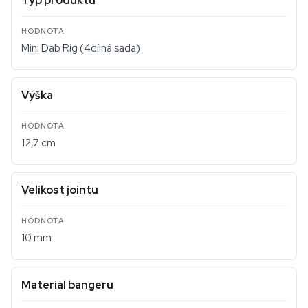
Typ produktu
Mini Dab Rig (4dílná sada)
Výška
12,7 cm
Velikost jointu
10 mm
Materiál bangeru