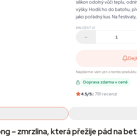
silikon odolný vůči teplu, od
výšky. Hodíš ho do batohu, pře
jako pořádný kus. Na festivaly,
MNOŽSTVÍ
Dej
Napíšeme vám jen o tomto produktu 
Doprava zdarma v ceně
4.5
/5
z 781 recenzí
ng – zmrzlina, která přežije pád na be