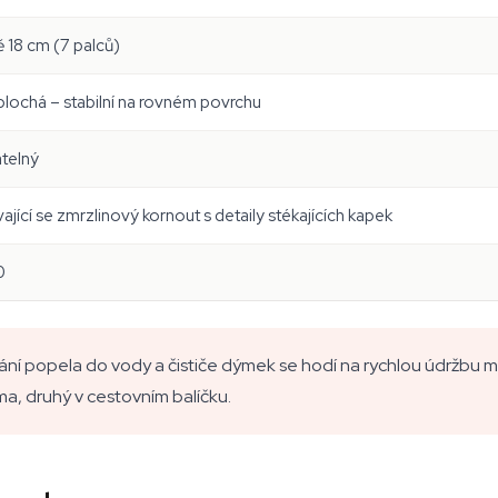
ě 18 cm (7 palců)
 plochá – stabilní na rovném povrchu
telný
ající se zmrzlinový kornout s detaily stékajících kapek
0
ání popela do vody a čističe dýmek se hodí na rychlou údržbu m
oma, druhý v cestovním balíčku.