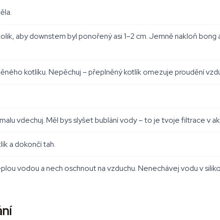
ěla.
tolik, aby downstem byl ponořený asi 1–2 cm. Jemně nakloň bong a z
ěného kotlíku. Nepěchuj – přeplněný kotlík omezuje proudění vzdu
malu vdechuj. Měl bys slyšet bublání vody – to je tvoje filtrace v ak
ík a dokončí tah.
k teplou vodou a nech oschnout na vzduchu. Nenechávej vodu v siliko
ání