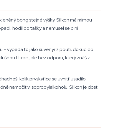
 skleněný bong stejné výšky. Silikon má mírnou
opadl, hodil do tašky a nemusel se o ni
tu – vypadá to jako suvenýr z pouti, dokud do
ušnou filtraci, ale bez odporu, který znáš z
hadneš, kolik pryskyřice se uvnitř usadilo.
ě namočit v isopropylalkoholu. Silikon je dost