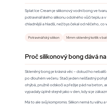
Splat Ice Cream je silikonový vodní bong ve tvaru 
potravinářského silikonu odolného vůči teplu a v
chladnější a hladší, než bys čekal od něčeho, co
Potravinářský silikon
14mm skleněný kotlík v bal
Proč silikonový bong dává na
Skleněný bong je krásná věc – dokud ho nebalíš
po dlouhém večeru. Stačí jeden nešťastný pohyb 
ohýbá, pružně odskočí a přežije pád na beton, ani
vypadaly úplně stejně jako v den, kdy si je zákazn
Má to ale svůj kompromis. Silikon nemá tu váhu a v