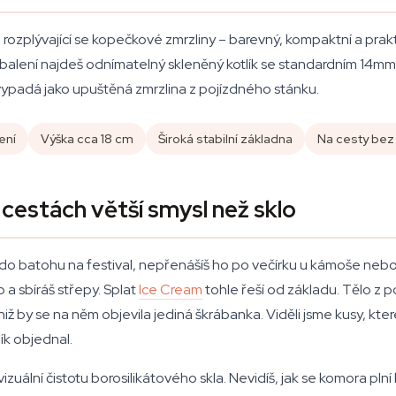
rozplývající se kopečkové zmrzliny – barevný, kompaktní a praktic
 balení najdeš odnímatelný skleněný kotlík se standardním 14mm
 vypadá jako upuštěná zmrzlina z pojízdného stánku.
ení
Výška cca 18 cm
Široká stabilní základna
Na cesty bez
 cestách větší smysl než sklo
 do batohu na festival, nepřenášíš ho po večírku u kámoše neb
a sbíráš střepy. Splat
Ice Cream
tohle řeší od základu. Tělo z p
ž by se na něm objevila jediná škrábanka. Viděli jsme kusy, kte
ík objednal.
izuální čistotu borosilikátového skla. Nevidíš, jak se komora pln