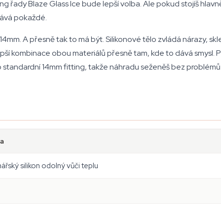
ong řady Blaze Glass Ice bude lepší volba. Ale pokud stojíš hlavn
yhrává pokaždé.
, 14mm. A přesně tak to má být. Silikonové tělo zvládá nárazy, s
epší kombinace obou materiálů přesně tam, kde to dává smysl. P
 o standardní 14mm fitting, takže náhradu seženěš bez problémů
a
ářský silikon odolný vůči teplu