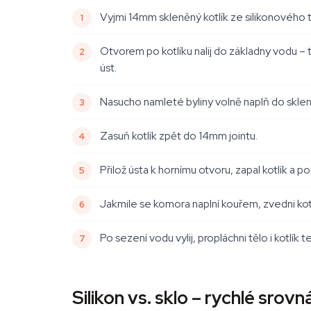
Vyjmi 14mm skleněný kotlík ze silikonového t
Otvorem po kotlíku nalij do základny vodu – 
úst.
Nasucho namleté byliny volně naplň do sklen
Zasuň kotlík zpět do 14mm jointu.
Přilož ústa k hornímu otvoru, zapal kotlík a po
Jakmile se komora naplní kouřem, zvedni kotl
Po sezení vodu vylij, propláchni tělo i kotlí
Silikon vs. sklo – rychlé srovn