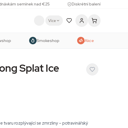
ednávkám semínek nad €25
Diskrétní balení
Více
wshop
Smokeshop
Akce
ong Splat Ice
e tvaru rozplývající se zmrzliny – potravinářský