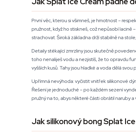
Jak Splat Ice Cream padne d
První věc, kterou si všimneš, je hmotnost – respek
pružnost, když ho stiskneš, což nepůsobí lacině – 
strachovat. Široká základna drží stabilně na stole, 
Detaily stékající zmrzliny jsou skutečně poveden
toho nenaliješ vodu a nezjistíš, že to opravdu fu
vyšších kusů. Tahy jsou hladké a voda dělá svou p
Upřímná nevýhoda: vyčistit vnitřek silikonové dým
Řešení je jednoduché – po každém sezení vyndej 
pružný na to, abys některé části obrátil naruby a 
Jak silikonový bong Splat Ic