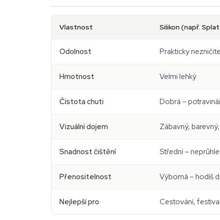
Vlastnost
Silikon (např. Spla
Odolnost
Prakticky nezničit
Hmotnost
Velmi lehký
Čistota chuti
Dobrá – potravinářs
Vizuální dojem
Zábavný, barevný, 
Snadnost čištění
Střední – neprůhle
Přenositelnost
Výborná – hodíš d
Nejlepší pro
Cestování, festiva