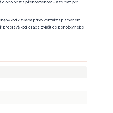
ě o odolnost a přenositelnost – a to platí pro
kleněný kotlík zvládá přímý kontakt s plamenem
ři přepravě kotlík zabal zvlášť do ponožky nebo
.