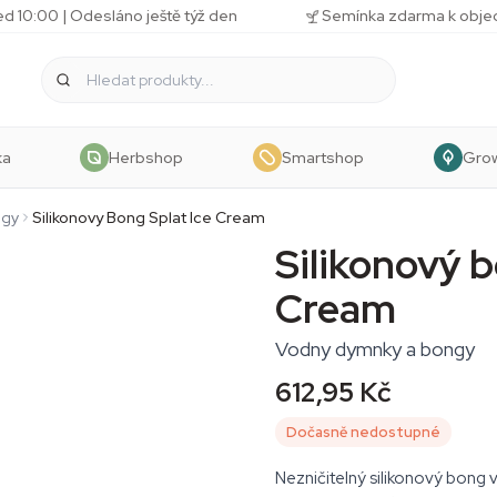
d 10:00 | Odesláno ještě týž den
Semínka zdarma k obj
ka
Herbshop
Smartshop
Gro
ngy
Silikonovy Bong Splat Ice Cream
Silikonový b
Cream
Vodny dymnky a bongy
612,95 Kč
Dočasně nedostupné
Nezničitelný silikonový bong v