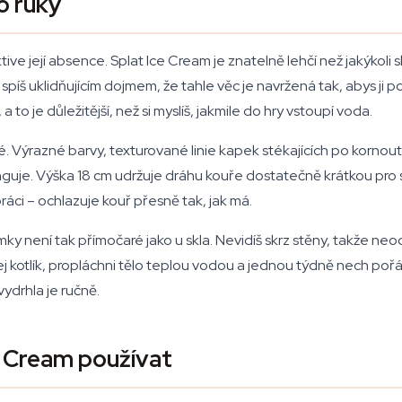
o ruky
tive její absence. Splat Ice Cream je znatelně lehčí než jakýkoli
spíš uklidňujícím dojmem, že tahle věc je navržená tak, abys ji p
a to je důležitější, než si myslíš, jakmile do hry vstoupí voda.
é. Výrazné barvy, texturované linie kapek stékajících po kornou
nguje. Výška 18 cm udržuje dráhu kouře dostatečně krátkou pro sl
ráci – ochlazuje kouř přesně tak, jak má.
ky není tak přímočaré jako u skla. Nevidíš skrz stěny, takže neod
kotlík, propláchni tělo teplou vodou a jednou týdně nech pořádn
vydrhla je ručně.
e Cream používat