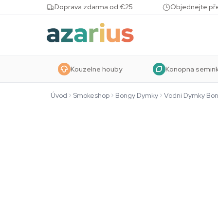
Skip to content
Doprava zdarma od €25
Objednejte pře
Kouzelne houby
Konopna semin
Úvod
Smokeshop
Bongy Dymky
Vodni Dymky Bo