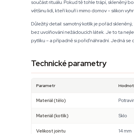
součást rituálu. Pokud tě tohle trápí, skleněný b
většinu lidí, kteří kouří i mimo domov – silikon v
Důležitý detail: samotný kotlík je pořád skleněný
bez uvolňování nežádoucích látek. Je to ta nejl
pytlíku – a případně si pořiď náhradní. Jedná se
Technické parametry
Parametr
Hodnot
Materiál (tělo)
Potravin
Materiál (kotlík)
Sklo
Velikost jointu
14 mm