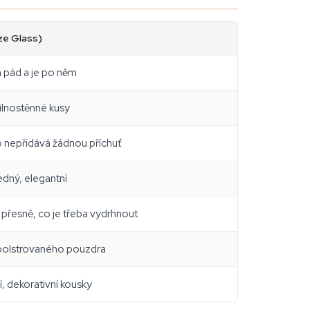
aze Glass)
n pád a je po něm
silnostěnné kusy
o nepřidává žádnou příchuť
edný, elegantní
 přesně, co je třeba vydrhnout
 polstrovaného pouzdra
, dekorativní kousky