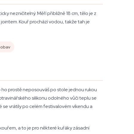
ky nezničitelný. Měří přibližně 18 cm, tělo je z
 jointem. Kouř prochází vodou, takže tah je
 obav
o ho prostě neposouváš po stole jednou rukou
otravinářského silikonu odolného vůči teplu se
ré se vrátily po celém festivalovém víkendu a
í kouřem, a to je pro některé kuřáky zásadní