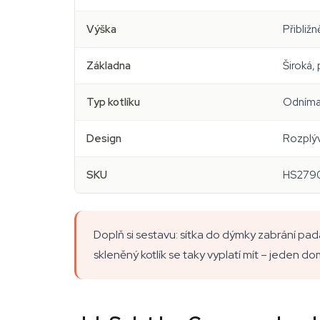
Výška
Přibližn
Základna
Široká,
Typ kotlíku
Odníma
Design
Rozplýv
SKU
HS279
Doplň si sestavu: sítka do dýmky zabrání pad
skleněný kotlík se taky vyplatí mít – jeden d