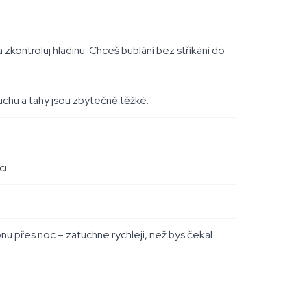
kontroluj hladinu. Chceš bublání bez stříkání do
chu a tahy jsou zbytečně těžké.
ci.
nu přes noc – zatuchne rychleji, než bys čekal.