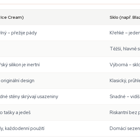
t Ice Cream)
Sklo (např. Bl
elný – přežije pády
Křehké – jede
Těžší, hlavně 
ký silikon je inertní
Výborná – skl
originální design
Klasický, průhl
dné stěny skrývají usazeniny
Snadné – vidíš
o tašky a jedeš
Riskantní bez
ly, každodenní použití
Domácí sezení