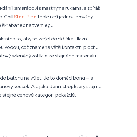
edání kamarádovi s mastnýma rukama, a sbíráš
. Chill
Steel Pipe
tohle řeší jednou provždy:
je škrábanec na tvém egu.
ní na to, aby se vešel do skříňky. Hlavní
dou vodou, což znamená větší kontaktní plochu
ový skleněný kotlík je ze stejného materiálu
š do batohu na výlet. Je to domácí bong — a
vý kousek. Ale jako denní stroj, který stojí na
ve stejné cenové kategorii pokaždé.