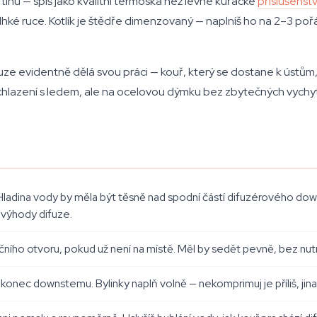
í tíhu — spíš jako kvalitní termoska než levné kuřácké
příslušenstv
vlhké ruce. Kotlík je štědře dimenzovaný — naplníš ho na 2–3 poř
uze evidentně dělá svou práci — kouř, který se dostane k ústům,
chlazení s ledem, ale na ocelovou dýmku bez zbytečných vychy
Hladina vody by měla být těsně nad spodní částí difuzérového do
o výhody difuze.
ho otvoru, pokud už není na místě. Měl by sedět pevně, bez nutnos
í konec downstemu. Bylinky naplň volně — nekomprimuj je příliš, ji