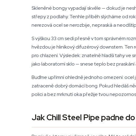
Skleněné bongy vypadají skvěle — dokud je nesh
střepy z podlahy. Tenhle příběh slýcháme od roku
nerezová ocel se nerozbije, nepraská a neodštíp
S výškou 33 cm sedí přesně v tom správném rozmez
hvězdou je hliníkový difuzérový downstem. Ten r
pro chlazení. Výsledek: znatelně hladší tahy ve
jako laboratorní sklo — snese teplo bez praskán
Buďme upřímní ohledně jednoho omezení: ocel je t
zatraceně dobrý domácí bong. Pokud hledáš něco n
polici a bez mrknutí oka přežije tvou nepozorno
Jak Chill Steel Pipe padne do