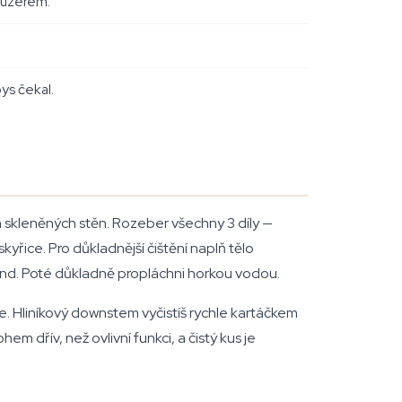
ifuzérem.
ys čekal.
 skleněných stěn. Rozeber všechny 3 díly —
kyřice. Pro důkladnější čištění naplň tělo
kund. Poté důkladně propláchni horkou vodou.
e. Hliníkový downstem vyčistíš rychle kartáčkem
dřív, než ovlivní funkci, a čistý kus je