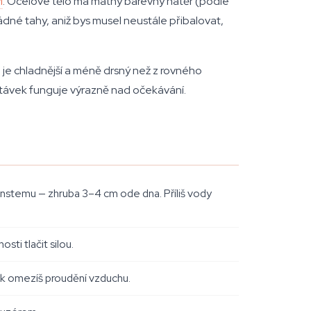
í
. Ocelové tělo má matný barevný nátěr (podle
ádné tahy, aniž bys musel neustále přibalovat,
 je chladnější a méně drsný než z rovného
távek funguje výrazně nad očekávání.
wnstemu — zhruba 3–4 cm ode dna. Příliš vody
ti tlačit silou.
nak omezíš proudění vzduchu.