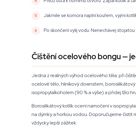
Přilož ústa k hornímu otvoru. Zapal kotlík a 
Jakmile se komora naplní kouřem, vyjmi kotl
Po skončení vylij vodu. Nenechávej stojatou
Čištění ocelového bongu — je
Jedna z reálných výhod ocelového těla: při čišt
ocelové tělo, hliníkový downstem, borosilikátový 
isopropylalkoholem (90 % a výše) a přidej lžíci 
Borosilikátový kotlík ocení namočení v isopropyl
na dýmky a horkou vodou. Doporučujeme čistit min
vždycky lepší zážitek.