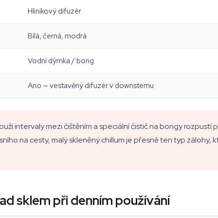
Hliníkový difuzér
Bílá, černá, modrá
Vodní dýmka / bong
Ano — vestavěný difuzér v downstemu
louží intervaly mezi čištěním a speciální čistič na bongy rozpustí 
ního na cesty, malý skleněný chillum je přesně ten typ zálohy, 
ad sklem při denním používání