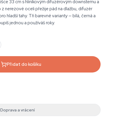
ýšce 33 cm s hliníkovým difuzérovým downstemu a
 z nerezové oceli přežije pád na dlažbu, difuzér
pro hladší tahy. Tři barevné varianty — bílá, černá a
upíš jednou a používáš roky.
Přidat do košíku
Doprava a vrácení