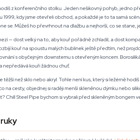
odíš z konferenčního stolku. Jeden nešikovný pohyb, jedno př
 1999, kdy jsme otevřeli obchod, a pokaždé je to ta samá scéna
ne se. Můžeš ho převrhnout na dlažbu a nejhorší, co se stane, 
í — dost velký na to, aby kouř pořádně zchladil, a dost kompakt
ozbíjí kouř na spoustu malých bublinek ještě předtím, než proj
 srovnání s obyčejným downstemu s otevřeným koncem. Borosilikát
í a nepředává kouři žádnou chuť.
ěžší než sklo nebo akryl. Tohle není kus, který si ležérně hodí
a cesty, objednej si raději menší skleněnou dýmku nebo silikono
st? Chill Steel Pipe bychom si vybrali před skleněným bongem 
 ruky