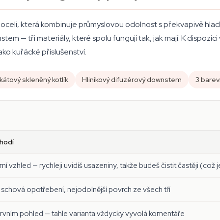
 oceli, která kombinuje průmyslovou odolnost s překvapivě hladk
tem — tři materiály, které spolu fungují tak, jak mají. K dispozic
ako kuřácké příslušenství.
ikátový skleněný kotlík
Hliníkový difuzérový downstem
3 barev
 hodí
ní vzhled — rychleji uvidíš usazeniny, takže budeš čistit častěji (což 
schová opotřebení, nejodolnější povrch ze všech tří
rvním pohled — tahle varianta vždycky vyvolá komentáře