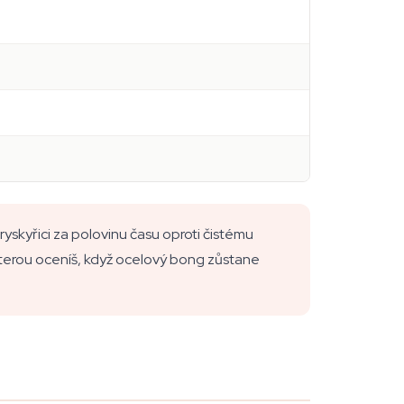
pryskyřici za polovinu času oproti čistému
kterou oceníš, když ocelový bong zůstane