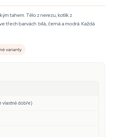
ým tahem. Tělo z nerezu, kotlík z
i ve třech barvách: bílá, černá a modrá. Každá
né varianty
je vlastně dobře)