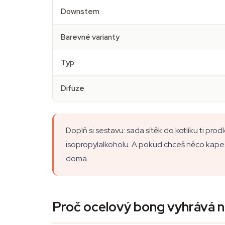
Downstem
Barevné varianty
Typ
Difuze
Doplň si sestavu: sada sítěk do kotlíku ti prod
isopropylalkoholu. A pokud chceš něco kapes
doma.
Proč ocelový bong vyhrává n