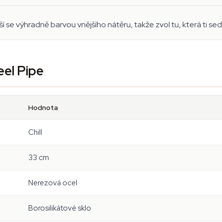
ší se výhradně barvou vnějšího nátěru, takže zvol tu, která ti se
eel Pipe
Hodnota
Chill
33 cm
Nerezová ocel
Borosilikátové sklo