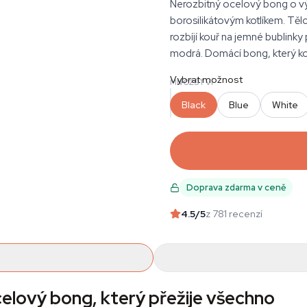
Nerozbitný ocelový bong o v
borosilikátovým kotlíkem. Tělo
rozbíjí kouř na jemné bublinky 
modrá. Domácí bong, který ko
Vybrat možnost
MNOŽSTVÍ
Black
Blue
White
Doprava zdarma v ceně
4.5
/5
z 781 recenzí
celový bong, který přežije všechno