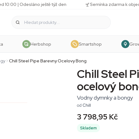
d 10:00 | Odesláno ještě týž den
Semínka zdarma k obj
ka
Herbshop
Smartshop
Gro
ngy
Chill Steel Pipe Barevny Ocelovy Bong
Chill Steel 
ocelový bo
Vodny dymnky a bongy
od
Chill
3 798,95 Kč
Skladem