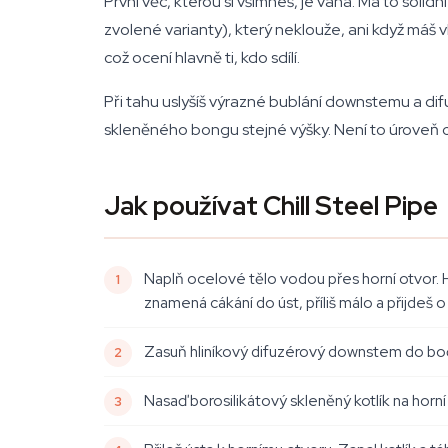
První věc, kterou si všimneš, je váha. Má to solidn
zvolené varianty), který neklouže, ani když máš 
což ocení hlavně ti, kdo sdílí.
Při tahu uslyšíš výrazné bublání downstemu a dif
skleněného bongu stejné výšky. Není to úroveň 
Jak používat Chill Steel Pipe
Naplň ocelové tělo vodou přes horní otvor. 
znamená cákání do úst, příliš málo a přijdeš 
Zasuň hliníkový difuzérový downstem do boční
Nasaď borosilikátový skleněný kotlík na horn