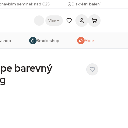
ednávkám semínek nad €25
Diskrétní balení
Více
wshop
Smokeshop
Akce
Pipe barevný
ng