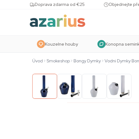
Skip to content
Doprava zdarma od €25
Objednejte pře
Kouzelne houby
Konopna semin
Úvod
Smokeshop
Bongy Dymky
Vodni Dymky Bo