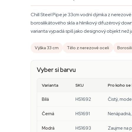
Chill Steel Pipe je 33cm vodní dýmka z nerezové
borosilikátového skla a hliníkový difuzérový downs
varianta vypadá spíš jako designový objekt než j
Výška 33 cm
Tělo z nerezové oceli
Borosil
Vyber si barvu
Varianta
SKU
Pro koho se
Bílá
HS1692
Čistý, moder
Černá
HS1691
Nenápadná, 
Modrá
HS1693
Zaujme na p