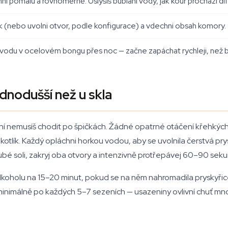
táhni pomalu a rovnoměrně. Uslyšíš bublání vody, jak kouř prochází d
ík (nebo uvolni otvor, podle konfigurace) a vdechni obsah komory.
 vodu v ocelovém bongu přes noc — začne zapáchat rychleji, než b
dnodušší než u skla
ění nemusíš chodit po špičkách. Žádné opatrné otáčení křehkých
kotlík. Každý opláchni horkou vodou, aby se uvolnila čerstvá prys
hrubé soli, zakryj oba otvory a intenzivně protřepávej 60–90 se
alkoholu na 15–20 minut, pokud se na něm nahromadila pryskyřic
imálně po každých 5–7 sezeních — usazeniny ovlivní chuť mnohem 