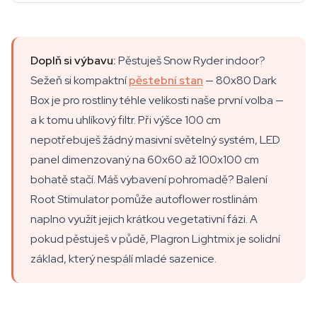
Doplň si výbavu:
Pěstuješ Snow Ryder indoor?
Sežeň si kompaktní
pěstební stan
— 80x80 Dark
Box je pro rostliny téhle velikosti naše první volba —
a k tomu uhlíkový filtr. Při výšce 100 cm
nepotřebuješ žádný masivní světelný systém, LED
panel dimenzovaný na 60x60 až 100x100 cm
bohatě stačí. Máš vybavení pohromadě? Balení
Root Stimulator pomůže autoflower rostlinám
naplno využít jejich krátkou vegetativní fázi. A
pokud pěstuješ v půdě, Plagron Lightmix je solidní
základ, který nespálí mladé sazenice.