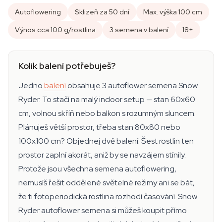
Autoflowering
Sklizeň za 50 dní
Max. výška 100 cm
Výnos cca 100 g/rostlina
3 semena v balení
18+
Kolik balení potřebuješ?
Jedno
balení
obsahuje 3 autoflower semena Snow
Ryder. To stačí na malý indoor setup — stan 60x60
cm, volnou skříň nebo balkon s rozumným sluncem.
Plánuješ větší prostor, třeba stan 80x80 nebo
100x100 cm? Objednej dvě balení. Šest rostlin ten
prostor zaplní akorát, aniž by se navzájem stínily.
Protože jsou všechna semena autoflowering,
nemusíš řešit oddělené světelné režimy ani se bát,
že ti fotoperiodická rostlina rozhodí časování. Snow
Ryder autoflower semena si můžeš koupit přímo