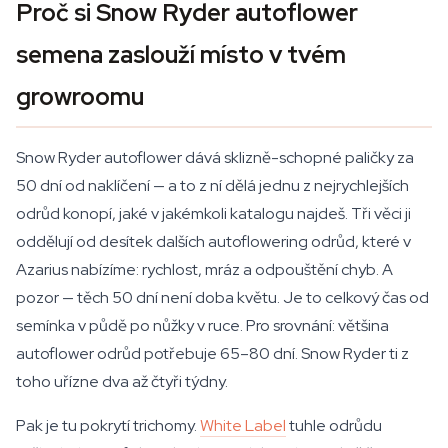
Proč si Snow Ryder autoflower
semena zaslouží místo v tvém
growroomu
Snow Ryder autoflower dává sklizně-schopné paličky za
50 dní od naklíčení — a to z ní dělá jednu z nejrychlejších
odrůd konopí, jaké v jakémkoli katalogu najdeš. Tři věci ji
oddělují od desítek dalších autoflowering odrůd, které v
Azarius nabízíme: rychlost, mráz a odpouštění chyb. A
pozor — těch 50 dní není doba květu. Je to celkový čas od
semínka v půdě po nůžky v ruce. Pro srovnání: většina
autoflower odrůd potřebuje 65–80 dní. Snow Ryder ti z
toho uřízne dva až čtyři týdny.
Pak je tu pokrytí trichomy.
White Label
tuhle odrůdu