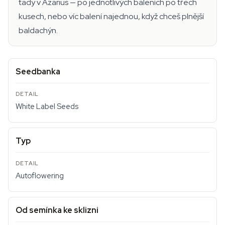
tady v Azarius — po jednotlivých baleních po třech
kusech, nebo víc balení najednou, když chceš plnější
baldachýn.
Seedbanka
White Label Seeds
Typ
Autoflowering
Od semínka ke sklizni