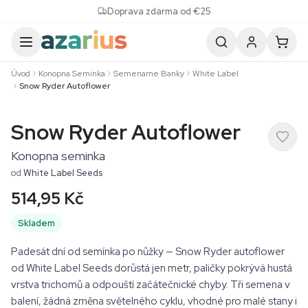
Skip to content
Doprava zdarma od €25
Úvod
Konopna Seminka
Semenarne Banky
White Label
Snow Ryder Autoflower
Snow Ryder Autoflower
Konopna seminka
od
White Label Seeds
514,95 Kč
Skladem
Padesát dní od semínka po nůžky — Snow Ryder autoflower
od White Label Seeds dorůstá jen metr, paličky pokrývá hustá
vrstva trichomů a odpouští začátečnické chyby. Tři semena v
balení, žádná změna světelného cyklu, vhodné pro malé stany i