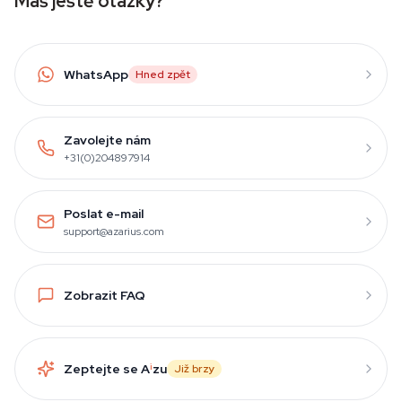
Máš ještě otázky?
WhatsApp
Hned zpět
Zavolejte nám
+31(0)204897914
Poslat e-mail
support@azarius.com
Zobrazit FAQ
Zeptejte se A
i
zu
Již brzy