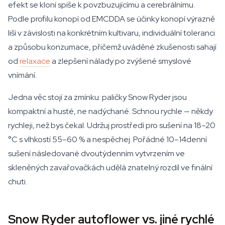
efekt se kloní spíše k povzbuzujícímu a cerebrálnímu.
Podle profilu konopí od EMCDDA se účinky konopí výrazně
liší v závislosti na konkrétním kultivaru, individuální toleranci
a způsobu konzumace, přičemž uváděné zkušenosti sahají
od
relaxace
a zlepšení nálady po zvýšené smyslové
vnímání.
Jedna věc stojí za zmínku: paličky Snow Ryder jsou
kompaktní a husté, ne nadýchané. Schnou rychle — někdy
rychleji, než bys čekal. Udržuj prostředí pro sušení na 18–20
°C s vlhkostí 55–60 % a nespěchej. Pořádné 10–14denní
sušení následované dvoutýdenním vytvrzením ve
skleněných zavařovačkách udělá znatelný rozdíl ve finální
chuti.
Snow Ryder autoflower vs. jiné rychlé