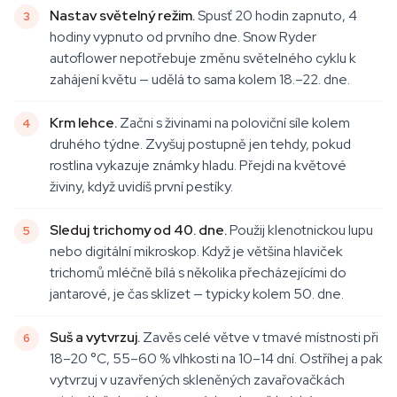
Nastav světelný režim.
Spusť 20 hodin zapnuto, 4
hodiny vypnuto od prvního dne. Snow Ryder
autoflower nepotřebuje změnu světelného cyklu k
zahájení květu — udělá to sama kolem 18.–22. dne.
Krm lehce.
Začni s živinami na poloviční síle kolem
druhého týdne. Zvyšuj postupně jen tehdy, pokud
rostlina vykazuje známky hladu. Přejdi na květové
živiny, když uvidíš první pestíky.
Sleduj trichomy od 40. dne.
Použij klenotnickou lupu
nebo digitální mikroskop. Když je většina hlaviček
trichomů mléčně bílá s několika přecházejícími do
jantarové, je čas sklízet — typicky kolem 50. dne.
Suš a vytvrzuj.
Zavěs celé větve v tmavé místnosti při
18–20 °C, 55–60 % vlhkosti na 10–14 dní. Ostříhej a pak
vytvrzuj v uzavřených skleněných zavařovačkách