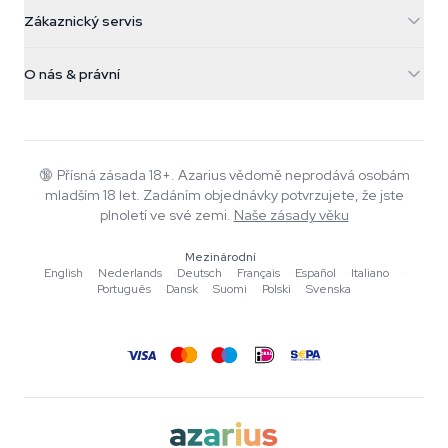
5482 TN Schijndel
Konopná semínka
Zákaznický servis
Nederland
Kouzelné houby
Informace o dopravě
support@azarius.com
Smokeshop
O nás & právní
+31(0)204897914
Pravidla vrácení
Smartshop
O Azarius
Záruka kvality
Herbshop
Wiki
Kontaktujte nás
Growshop
Blog
🔞
Přísná zásada 18+. Azarius vědomě neprodává osobám
Časté dotazy
mladším 18 let. Zadáním objednávky potvrzujete, že jste
Autoři
Zásady ochrany osobních údajů
plnoletí ve své zemi.
Naše zásady věku
Redakční standardy
Mezinárodní
Nástroje a kalkulačky
English
·
Nederlands
·
Deutsch
·
Français
·
Español
·
Italiano
·
Português
·
Dansk
·
Suomi
·
Polski
·
Svenska
Akce
Mapa stránek