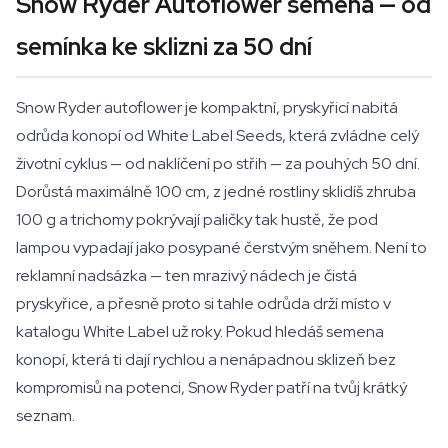
Snow Ryder Autoflower semena — od
semínka ke sklizni za 50 dní
Snow Ryder autoflower je kompaktní, pryskyřicí nabitá
odrůda konopí od White Label Seeds, která zvládne celý
životní cyklus — od naklíčení po střih — za pouhých 50 dní.
Dorůstá maximálně 100 cm, z jedné rostliny sklidíš zhruba
100 g a trichomy pokrývají paličky tak hustě, že pod
lampou vypadají jako posypané čerstvým sněhem. Není to
reklamní nadsázka — ten mrazivý nádech je čistá
pryskyřice, a přesně proto si tahle odrůda drží místo v
katalogu White Label už roky. Pokud hledáš semena
konopí, která ti dají rychlou a nenápadnou sklizeň bez
kompromisů na potenci, Snow Ryder patří na tvůj krátký
seznam.