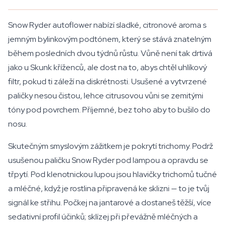
Snow Ryder autoflower nabízí sladké, citronové aroma s
jemným bylinkovým podtónem, který se stává znatelným
během posledních dvou týdnů růstu. Vůně není tak drtivá
jako u Skunk kříženců, ale dost na to, abys chtěl uhlíkový
filtr, pokud ti záleží na diskrétnosti. Usušené a vytvrzené
paličky nesou čistou, lehce citrusovou vůni se zemitými
tóny pod povrchem. Příjemné, bez toho aby to bušilo do
nosu.
Skutečným smyslovým zážitkem je pokrytí trichomy. Podrž
usušenou paličku Snow Ryder pod lampou a opravdu se
třpytí. Pod klenotnickou lupou jsou hlavičky trichomů tučné
a mléčné, když je rostlina připravená ke sklizni — to je tvůj
signál ke střihu. Počkej na jantarové a dostaneš těžší, více
sedativní profil účinků; sklízej při převážně mléčných a