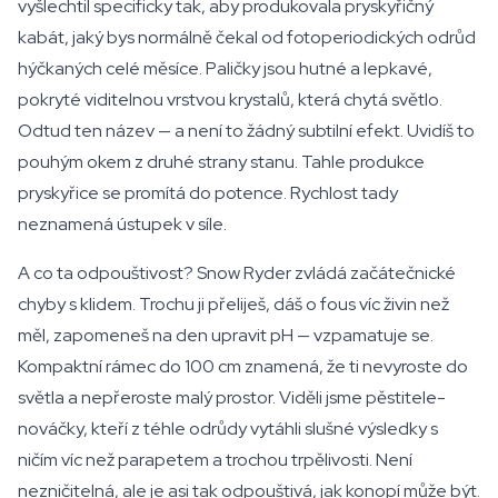
vyšlechtil specificky tak, aby produkovala pryskyřičný
kabát, jaký bys normálně čekal od fotoperiodických odrůd
hýčkaných celé měsíce. Paličky jsou hutné a lepkavé,
pokryté viditelnou vrstvou krystalů, která chytá světlo.
Odtud ten název — a není to žádný subtilní efekt. Uvidíš to
pouhým okem z druhé strany stanu. Tahle produkce
pryskyřice se promítá do potence. Rychlost tady
neznamená ústupek v síle.
A co ta odpouštivost? Snow Ryder zvládá začátečnické
chyby s klidem. Trochu ji přeliješ, dáš o fous víc živin než
měl, zapomeneš na den upravit pH — vzpamatuje se.
Kompaktní rámec do 100 cm znamená, že ti nevyroste do
světla a nepřeroste malý prostor. Viděli jsme pěstitele-
nováčky, kteří z téhle odrůdy vytáhli slušné výsledky s
ničím víc než parapetem a trochou trpělivosti. Není
nezničitelná, ale je asi tak odpouštivá, jak konopí může být.