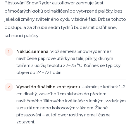
Pěstování Snow Ryder autoflower zahrnuje šest
přímočarých kroků od naklíčení po vytvrzené paličky, bez
jakékoli změny světelného cyklu v žádné fázi. Drž se tohoto
postupu a za zhruba sedm týdnů budeš mít ostříhané,
schnoucí paličky.
Nakluč semena.
Vlož semena Snow Ryder mezi
navlhčené papírové utěrky na talíř, přikryj druhým
talířem a udržuj teplotu 22–25 °C. Kořínek se typicky
objeví do 24–72 hodin.
Vysaď do finálního kontejneru.
Jakmile je kořínek 1–2
cm dlouhý, zasaď ho 1 cm hluboko do předem
navlhčeného 11litrového květináče s lehkým, vzdušným
substrátem nebo kokosovým vláknem. Žádné
přesazování — autoflower rostliny nemají čas na
zotavení.