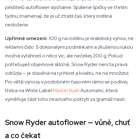
pěstitelů autoflower slýcháme. Spálené špičky ve třetím
týdnu znamenají, že jsi už ztratil čas, který rostlina
nedožene.
Upřímné omezení:
100 g na rostlinu je realistický výnos, ne
reklamní číslo. S dokonalými podmínkami a zkušenou rukou
možná vytáhneš o něco víc, ale nečekej 200 g. Pokud
potřebuješ objemové sklizně, Snow Ryder není ta pravá
odrůda — je stavěná na rychlost a kvalitu, ne na množství.
Pro větší výnosy v podobném časovém rámci se podívej
třeba na White Label
Master Kush
Automatic, která
vyměňuje část toho mrazivého pokrytí za gramáž navíc.
Snow Ryder autoflower — vůně, chuť
a co čekat