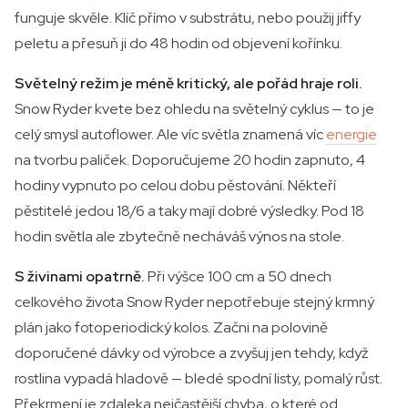
funguje skvěle. Klíč přímo v substrátu, nebo použij jiffy
peletu a přesuň ji do 48 hodin od objevení kořínku.
Světelný režim je méně kritický, ale pořád hraje roli.
Snow Ryder kvete bez ohledu na světelný cyklus — to je
celý smysl autoflower. Ale víc světla znamená víc
energie
na tvorbu paliček. Doporučujeme 20 hodin zapnuto, 4
hodiny vypnuto po celou dobu pěstování. Někteří
pěstitelé jedou 18/6 a taky mají dobré výsledky. Pod 18
hodin světla ale zbytečně necháváš výnos na stole.
S živinami opatrně.
Při výšce 100 cm a 50 dnech
celkového života Snow Ryder nepotřebuje stejný krmný
plán jako fotoperiodický kolos. Začni na polovině
doporučené dávky od výrobce a zvyšuj jen tehdy, když
rostlina vypadá hladově — bledé spodní listy, pomalý růst.
Překrmení je zdaleka nejčastější chyba, o které od