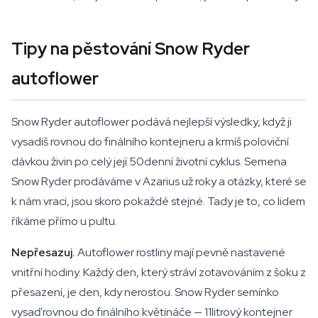
Tipy na pěstování Snow Ryder
autoflower
Snow Ryder autoflower podává nejlepší výsledky, když ji
vysadíš rovnou do finálního kontejneru a krmíš poloviční
dávkou živin po celý její 50denní životní cyklus. Semena
Snow Ryder prodáváme v Azarius už roky a otázky, které se
k nám vrací, jsou skoro pokaždé stejné. Tady je to, co lidem
říkáme přímo u pultu.
Nepřesazuj.
Autoflower rostliny mají pevně nastavené
vnitřní hodiny. Každý den, který stráví zotavováním z šoku z
přesazení, je den, kdy nerostou. Snow Ryder semínko
vysaď rovnou do finálního květináče — 11litrový kontejner