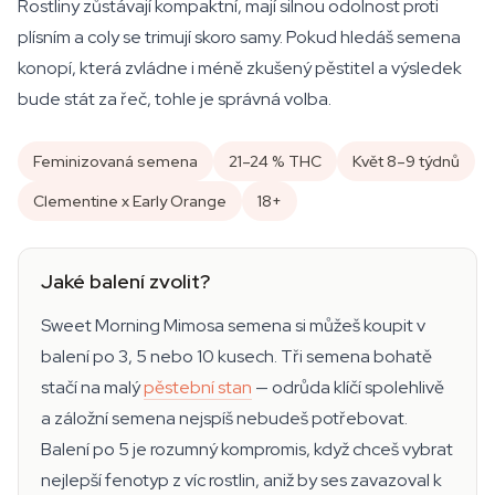
Rostliny zůstávají kompaktní, mají silnou odolnost proti
plísním a coly se trimují skoro samy. Pokud hledáš semena
konopí, která zvládne i méně zkušený pěstitel a výsledek
bude stát za řeč, tohle je správná volba.
Feminizovaná semena
21–24 % THC
Květ 8–9 týdnů
Clementine x Early Orange
18+
Jaké balení zvolit?
Sweet Morning Mimosa semena si můžeš koupit v
balení po 3, 5 nebo 10 kusech. Tři semena bohatě
stačí na malý
pěstební stan
— odrůda klíčí spolehlivě
a záložní semena nejspíš nebudeš potřebovat.
Balení po 5 je rozumný kompromis, když chceš vybrat
nejlepší fenotyp z víc rostlin, aniž by ses zavazoval k