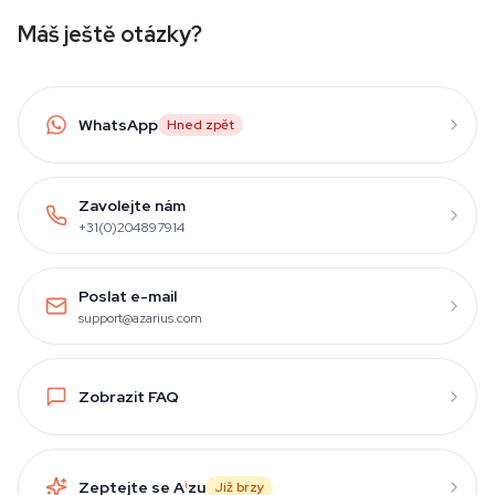
Máš ještě otázky?
WhatsApp
Hned zpět
Zavolejte nám
+31(0)204897914
Poslat e-mail
support@azarius.com
Zobrazit FAQ
Zeptejte se A
i
zu
Již brzy