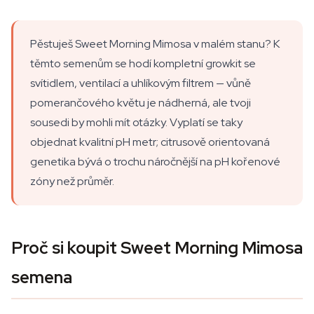
Pěstuješ Sweet Morning Mimosa v malém stanu? K
těmto semenům se hodí kompletní growkit se
svítidlem, ventilací a uhlíkovým filtrem — vůně
pomerančového květu je nádherná, ale tvoji
sousedi by mohli mít otázky. Vyplatí se taky
objednat kvalitní pH metr; citrusově orientovaná
genetika bývá o trochu náročnější na pH kořenové
zóny než průměr.
Proč si koupit Sweet Morning Mimosa
semena