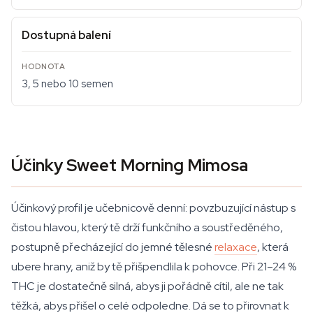
Dostupná balení
3, 5 nebo 10 semen
Účinky Sweet Morning Mimosa
Účinkový profil je učebnicově denní: povzbuzující nástup s
čistou hlavou, který tě drží funkčního a soustředěného,
postupně přecházející do jemné tělesné
relaxace
, která
ubere hrany, aniž by tě přišpendlila k pohovce. Při 21–24 %
THC je dostatečně silná, abys ji pořádně cítil, ale ne tak
těžká, abys přišel o celé odpoledne. Dá se to přirovnat k