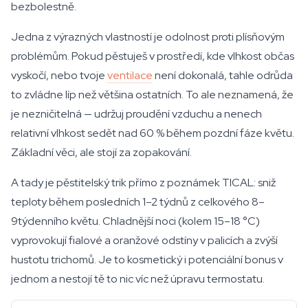
bezbolestně.
Jedna z výrazných vlastností je odolnost proti plísňovým
problémům. Pokud pěstuješ v prostředí, kde vlhkost občas
vyskočí, nebo tvoje
ventilace
není dokonalá, tahle odrůda
to zvládne líp než většina ostatních. To ale neznamená, že
je nezničitelná — udržuj proudění vzduchu a nenech
relativní vlhkost sedět nad 60 % během pozdní fáze květu.
Základní věci, ale stojí za zopakování.
A tady je pěstitelský trik přímo z poznámek TICAL: sniž
teploty během posledních 1–2 týdnů z celkového 8–
9týdenního květu. Chladnější noci (kolem 15–18 °C)
vyprovokují fialové a oranžové odstíny v palicích a zvýší
hustotu trichomů. Je to kosmetický i potenciální bonus v
jednom a nestojí tě to nic víc než úpravu termostatu.