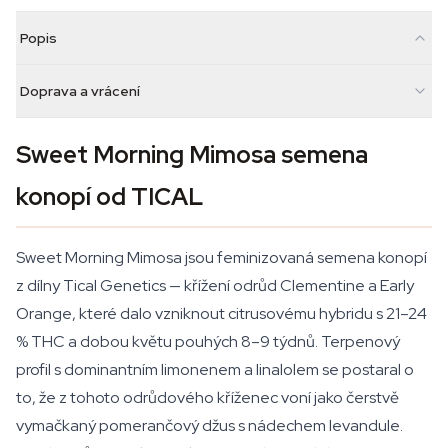
Popis
Doprava a vrácení
Sweet Morning Mimosa semena
konopí od TICAL
Sweet Morning Mimosa jsou feminizovaná semena konopí
z dílny Tical Genetics — křížení odrůd Clementine a Early
Orange, které dalo vzniknout citrusovému hybridu s 21–24
% THC a dobou květu pouhých 8–9 týdnů. Terpenový
profil s dominantním limonenem a linalolem se postaral o
to, že z tohoto odrůdového kříženec voní jako čerstvě
vymačkaný pomerančový džus s nádechem levandule.