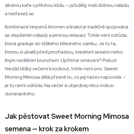
silnému kafe s přílohou klidu — jsi bdělý, máš dobrou náladu
a netřeseš se.
Kombinace terpenů limonen a linalol je tradičně spojována
se zlepšením nálady a jemnou relaxací. Tohle není odrůda,
která graduje do těžkého tělesného zámku. Je to ta,
kterou si ubalíš před procházkou, kreativní session nebo
líným nedělním brunchem. Upřímné omezení? Pokud
hledáš těžký večerní knockout, tohle není ono. Sweet
Morning Mimosa dělá přesně to, co její název napovídá —
je to ranní odrůda. Na večer si objednej něco indica-
dominantního.
Jak pěstovat Sweet Morning Mimosa
semena — krok za krokem