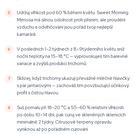
Udržuj vlhkost pod 60 % během květu. Sweet Morning
Mimosa má silnou odolnost proti plísním, ale proudění
vzduchu a odvlhčování jsou pořád tvoji nejlepší
kamarádi.
V posledních 1–2 týdnech z 8–9týdenního květu sniž
noční teploty na 15–18 °C — vyprovokuješ tím barevné
variace a zvýšíš produkci trichomů.
Sklízej, když trichomy ukazují převážně mléčné hlavičky
s pár jantarovými — zachováš tím povzbuzující účinkový
profil s čistou hlavou.
Suš pomalu při 18–20 °C a 55–60 % relativní vlhkosti
po dobu 10–14 dní, pak curuj ve skleněných sklenicích
minimálně 2 týdny. Citrusové terpeny opravdu
vyniknou až po pořádném curování.