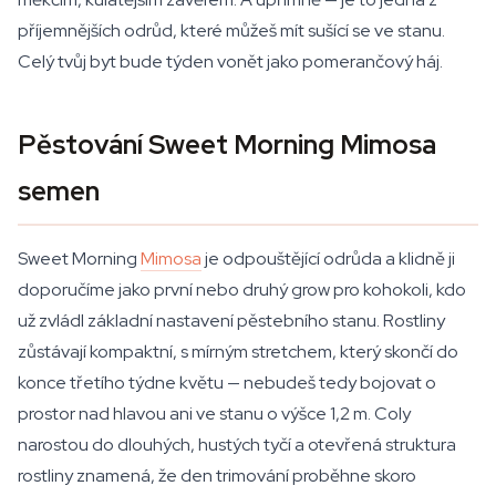
příjemnějších odrůd, které můžeš mít sušící se ve stanu.
Celý tvůj byt bude týden vonět jako pomerančový háj.
Pěstování Sweet Morning Mimosa
semen
Sweet Morning
Mimosa
je odpouštějící odrůda a klidně ji
doporučíme jako první nebo druhý grow pro kohokoli, kdo
už zvládl základní nastavení pěstebního stanu. Rostliny
zůstávají kompaktní, s mírným stretchem, který skončí do
konce třetího týdne květu — nebudeš tedy bojovat o
prostor nad hlavou ani ve stanu o výšce 1,2 m. Coly
narostou do dlouhých, hustých tyčí a otevřená struktura
rostliny znamená, že den trimování proběhne skoro