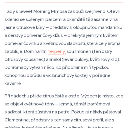
Tady si Sweet Morning Mimosa zaslouží své jméno. Otevři
sklenici se sušenými palicemi a okamžitě tě zasáhne vlna
jasné citrusové kůry — představ si oloupnutou mandarinku
a čerstvý pomerančový džus — překrytá jemným květem
pomerančovníku a květinovou sladkostí, která celý aroma
zaobluje. Dominantní
terpeny
jsou limonen (ten ostrý
citrusový kousanec) a linalol (levandulový, květinový klid).
Dohromady vytváří něco, co připomíná míň typickou
konopnou odrůdu a víc brunchový koktejl v pořádné
kavárně.
Při nádechu přijde citrus čistě a ostře. Výdech je místo, kde
se objeví květinové tóny — jemná, téměř parfémová
sladkost, která zůstává na patře. Pokud jsi někdy pěstoval
Clementine, představ si ten samý citrusový profil, ale s
měkčím, kulatějším závěrem. A upřímně — je to jedna z