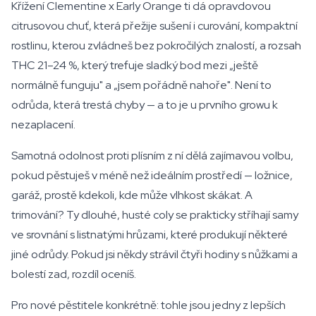
Křížení Clementine x Early Orange ti dá opravdovou
citrusovou chuť, která přežije sušení i curování, kompaktní
rostlinu, kterou zvládneš bez pokročilých znalostí, a rozsah
THC 21–24 %, který trefuje sladký bod mezi „ještě
normálně funguju" a „jsem pořádně nahoře". Není to
odrůda, která trestá chyby — a to je u prvního growu k
nezaplacení.
Samotná odolnost proti plísním z ní dělá zajímavou volbu,
pokud pěstuješ v méně než ideálním prostředí — ložnice,
garáž, prostě kdekoli, kde může vlhkost skákat. A
trimování? Ty dlouhé, husté coly se prakticky stříhají samy
ve srovnání s listnatými hrůzami, které produkují některé
jiné odrůdy. Pokud jsi někdy strávil čtyři hodiny s nůžkami a
bolestí zad, rozdíl oceníš.
Pro nové pěstitele konkrétně: tohle jsou jedny z lepších