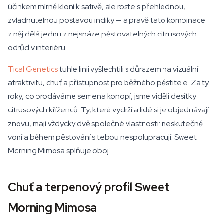
účinkem mírně kloní k sativě, ale roste s přehlednou,
zvládnutelnou postavou indiky — a právě tato kombinace
z něj dělá jednu z nejsnáze pěstovatelných citrusových
odrůd v interiéru.
Tical Genetics
tuhle linii vyšlechtili s důrazem na vizuální
atraktivitu, chuť a přístupnost pro běžného pěstitele. Za ty
roky, co prodáváme semena konopí, jsme viděli desítky
citrusových kříženců. Ty, které vydrží a lidé si je objednávají
znovu, mají vždycky dvě společné vlastnosti: neskutečně
voní a během pěstování s tebou nespolupracují. Sweet
Morning Mimosa splňuje obojí.
Chuť a terpenový profil Sweet
Morning Mimosa