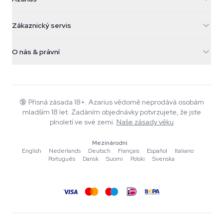
Galvaniweg 11
5482 TN Schijndel
Konopná semínka
Zákaznický servis
Nederland
Kouzelné houby
Informace o dopravě
support@azarius.com
Smokeshop
O nás & právní
+31(0)204897914
Pravidla vrácení
Smartshop
O Azarius
Záruka kvality
Herbshop
Wiki
Kontaktujte nás
Growshop
Blog
🔞
Přísná zásada 18+. Azarius vědomě neprodává osobám
Časté dotazy
mladším 18 let. Zadáním objednávky potvrzujete, že jste
Hudba
Zásady ochrany osobních údajů
plnoletí ve své zemi.
Naše zásady věku
Autoři
Mezinárodní
Redakční standardy
English
·
Nederlands
·
Deutsch
·
Français
·
Español
·
Italiano
·
Português
·
Dansk
·
Suomi
·
Polski
·
Svenska
Nástroje a kalkulačky
Akce
Mapa stránek