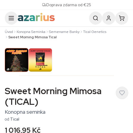
Skip to content
Doprava zdarma od €25
Úvod
Konopna Seminka
Semenarne Banky
Tical Genetics
Sweet Morning Mimosa Tical
Sweet Morning Mimosa
(TICAL)
Konopna seminka
od
Tical
1 016,95 Kč