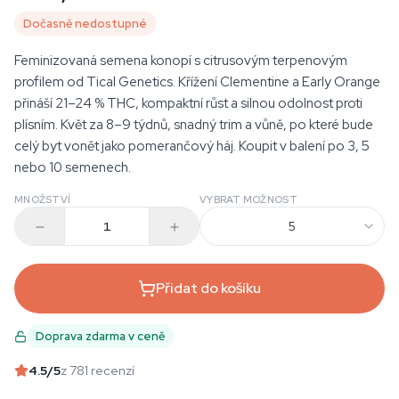
Dočasně nedostupné
Feminizovaná semena konopí s citrusovým terpenovým
profilem od Tical Genetics. Křížení Clementine a Early Orange
přináší 21–24 % THC, kompaktní růst a silnou odolnost proti
plísním. Květ za 8–9 týdnů, snadný trim a vůně, po které bude
celý byt vonět jako pomerančový háj. Koupit v balení po 3, 5
nebo 10 semenech.
MNOŽSTVÍ
VYBRAT MOŽNOST
5
Přidat do košíku
Doprava zdarma v ceně
4.5
/5
z 781 recenzí