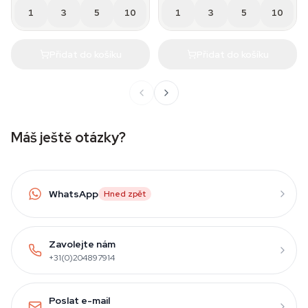
1
3
5
10
1
3
5
10
Přidat do košíku
Přidat do košíku
Máš ještě otázky?
WhatsApp
Hned zpět
Zavolejte nám
+31(0)204897914
Poslat e-mail