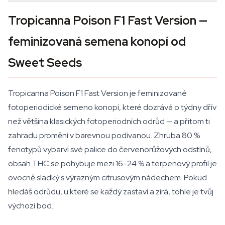
Tropicanna Poison F1 Fast Version —
feminizovaná semena konopí od
Sweet Seeds
Tropicanna Poison F1 Fast Version je feminizované
fotoperiodické semeno konopí, které dozrává o týdny dřív
než většina klasických fotoperiodních odrůd — a přitom ti
zahradu promění v barevnou podívanou. Zhruba 80 %
fenotypů vybarví své palice do červenorůžových odstínů,
obsah THC se pohybuje mezi 16–24 % a terpenový profil je
ovocně sladký s výrazným citrusovým nádechem. Pokud
hledáš odrůdu, u které se každý zastaví a zírá, tohle je tvůj
výchozí bod.