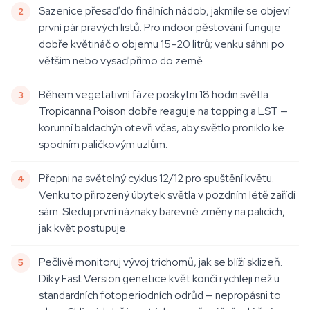
Sazenice přesaď do finálních nádob, jakmile se objeví
první pár pravých listů. Pro indoor pěstování funguje
dobře květináč o objemu 15–20 litrů; venku sáhni po
větším nebo vysaď přímo do země.
Během vegetativní fáze poskytni 18 hodin světla.
Tropicanna Poison dobře reaguje na topping a LST —
korunní baldachýn otevři včas, aby světlo proniklo ke
spodním paličkovým uzlům.
Přepni na světelný cyklus 12/12 pro spuštění květu.
Venku to přirozený úbytek světla v pozdním létě zařídí
sám. Sleduj první náznaky barevné změny na palicích,
jak květ postupuje.
Pečlivě monitoruj vývoj trichomů, jak se blíží sklizeň.
Díky Fast Version genetice květ končí rychleji než u
standardních fotoperiodních odrůd — nepropásni to