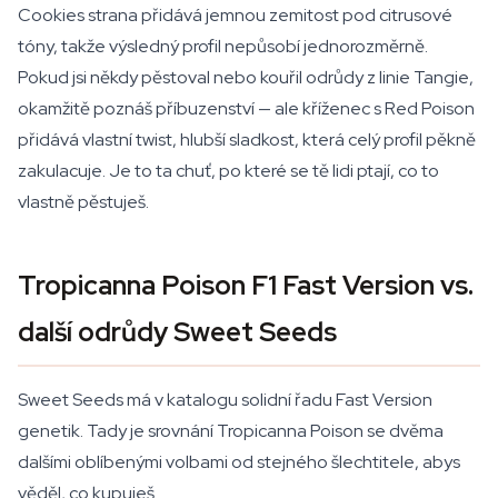
Cookies strana přidává jemnou zemitost pod citrusové
tóny, takže výsledný profil nepůsobí jednorozměrně.
Pokud jsi někdy pěstoval nebo kouřil odrůdy z linie Tangie,
okamžitě poznáš příbuzenství — ale kříženec s Red Poison
přidává vlastní twist, hlubší sladkost, která celý profil pěkně
zakulacuje. Je to ta chuť, po které se tě lidi ptají, co to
vlastně pěstuješ.
Tropicanna Poison F1 Fast Version vs.
další odrůdy Sweet Seeds
Sweet Seeds má v katalogu solidní řadu Fast Version
genetik. Tady je srovnání Tropicanna Poison se dvěma
dalšími oblíbenými volbami od stejného šlechtitele, abys
věděl, co kupuješ.