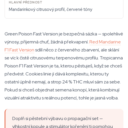
Mandarinkový citrusový profil, červené tóny
Green Poison Fast Version je bezpečná sázka — spolehlivé
výnosy, příjemná chuť, žádná překvapení.
Red Mandarine
F1 Fast Version
sdílí něco z červeného zbarvení, ale sklání
se víc k čistě citrusovému terpenovému profilu. Tropicanna
Poison F1 Fast Version je ta, kterou pěstuješ, když se chceš
předvést. Cookies linie jí dává komplexitu, kterou ty
ostatní úplně nemají, a strop 24 % THC mluví sám za sebe.
Pokud si chceš objednat semena konopí, která kombinují
vizuální atraktivitu s reálnou potencí, tohle je jasná volba.
Doplň si pěstební výbavu o propagační set —
vlhkostní kopule a stimulátor kořenění ti pomohou