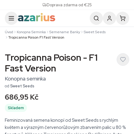
Skip to content
Doprava zdarma od €25
Úvod
Konopna Seminka
Semenarne Banky
Sweet Seeds
Tropicanna Poison F1 Fast Version
Tropicanna Poison - F1
Fast Version
Konopna seminka
od
Sweet Seeds
686,95 Kč
Skladem
Feminizovaná semena konopí od Sweet Seeds s rychlým
květem a výrazným červenorůžovým zbarvením palic u 80 %