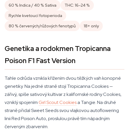
60 % Indica / 40 % Sativa
THC: 16–24 %
Rychle kvetoucí fotoperioda
80 % červených/růžových fenotypů
18+ only
Genetika a rodokmen Tropicanna
Poison F1 Fast Version
Tahle odrůda vznikla křížením dvou těžkých vah konopné
genetiky. Na jedné straně stojí Tropicanna Cookies —
zářivý, spíše sativový kultivar z kalifornské rodiny Cookies,
vzniklý spojením
Girl Scout Cookies
a Tangie. Na druhé
straně přidal Sweet Seeds svou vlajkovou autoflowering
linii Red Poison Auto, proslulou právě tím nápadným
červeným zbarvením.