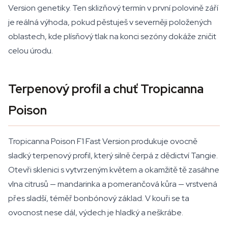
Version genetiky. Ten sklizňový termín v první polovině září
je reálná výhoda, pokud pěstuješ v severněji položených
oblastech, kde plísňový tlak na konci sezóny dokáže zničit
celou úrodu.
Terpenový profil a chuť Tropicanna
Poison
Tropicanna Poison F1 Fast Version produkuje ovocně
sladký terpenový profil, který silně čerpá z dědictví Tangie.
Otevři sklenici s vytvrzeným květem a okamžitě tě zasáhne
vlna citrusů — mandarinka a pomerančová kůra — vrstvená
přes sladší, téměř bonbónový základ. V kouři se ta
ovocnost nese dál, výdech je hladký a neškrábe.