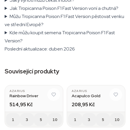
Jaký výnos můžu čekat indoor?
Jak Tropicanna Poison F1 Fast Version voní a chutná?
Můžu Tropicanna Poison F1 Fast Version pěstovat venku
ve střední Evropě?
Kde můžu koupit semena Tropicanna Poison F1 Fast
Version?
Poslední aktualizace: duben 2026
Související produkty
AZARIUS
AZARIUS
Rainbow Driver
Acapulco Gold
514,95 Kč
208,95 Kč
1
3
5
10
1
3
5
10