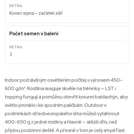
Konec srpna – začátek září
Počet semen v balení
3
Indoor pod slušným osvětlením počítej s výnosem 450–
600 g/m². Rostlina reaguje skvěle na tréninky — LST i
topping fungují a pomůžou otevřít korunní baldachýn, aby
světlo proniklo i ke spodním paličkám. Outdoor v
podmínkách středoevropského léta můžeš vytáhnout
400–650 g z jedné rostliny a hlavně — sklízíš dřív, než
přijdou podzimní deště. A přesně v tom je celý smysl Fast