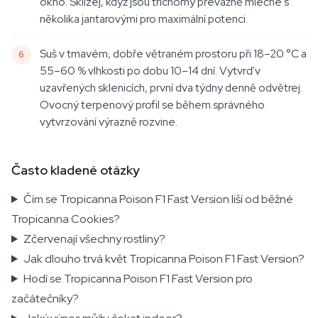
okno. Sklízej, když jsou trichomy převážně mléčné s
několika jantarovými pro maximální potenci.
Suš v tmavém, dobře větraném prostoru při 18–20 °C a
55–60 % vlhkosti po dobu 10–14 dní. Vytvrď v
uzavřených sklenicích, první dva týdny denně odvětrej.
Ovocný terpenový profil se během správného
vytvrzování výrazně rozvine.
Často kladené otázky
Čím se Tropicanna Poison F1 Fast Version liší od běžné
Tropicanna Cookies?
Zčervenají všechny rostliny?
Jak dlouho trvá květ Tropicanna Poison F1 Fast Version?
Hodí se Tropicanna Poison F1 Fast Version pro
začátečníky?