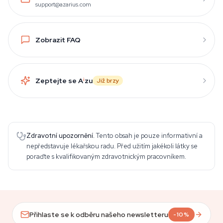
support@azarius.com
Zobrazit FAQ
Zeptejte se A
i
zu
Již brzy
Zdravotní upozornění.
Tento obsah je pouze informativní a
nepředstavuje lékařskou radu. Před užitím jakékoli látky se
poraďte s kvalifikovaným zdravotnickým pracovníkem.
Přihlaste se k odběru našeho newsletteru
-10%