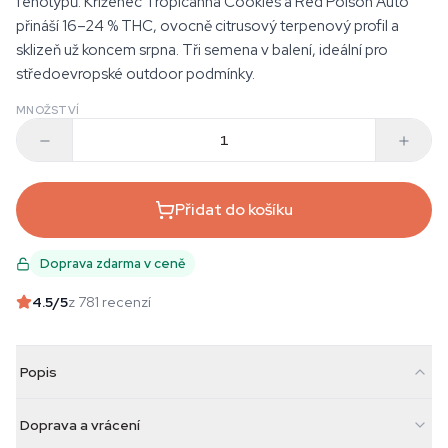
fenotypů. Kříženec Tropicanna Cookies a Red Poison Auto
přináší 16–24 % THC, ovocně citrusový terpenový profil a
sklizeň už koncem srpna. Tři semena v balení, ideální pro
středoevropské outdoor podmínky.
MNOŽSTVÍ
Přidat do košíku
Doprava zdarma v ceně
4.5
/5
z 781 recenzí
Popis
Doprava a vrácení