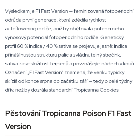
Výsledkem je F1 Fast Version — feminizovaná fotoperiodní
odrůda první generace, která zdědila rychlost
autoflowering rodiče, aniž by obětovala potenci nebo
výnosový potenciál fotoperiodního rodiče. Genetický
profil 60 % indica / 40 % sativa se projevuje jasně: indica
přináší hustou strukturu palic a zvládnutelný strečink,
sativa zase složitost terpenů a povznášející nádech v kouři.
Označení „F1 Fast Version" znamená, že venku typicky
sklízíš od konce srpna do začátku září — tedy o celé týdny
dřív, než by dozrála standardní Tropicanna Cookies.
Pěstování Tropicanna Poison F1 Fast
Version