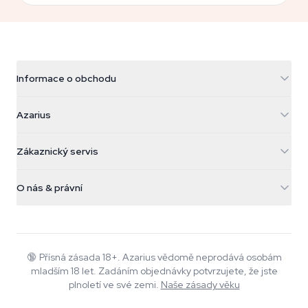
Informace o obchodu
Azarius
Azarius
Galvaniweg 11
5482 TN Schijndel
Konopná semínka
Zákaznický servis
Nederland
Kouzelné houby
Informace o dopravě
support@azarius.com
Smokeshop
O nás & právní
+31(0)204897914
Pravidla vrácení
Smartshop
O Azarius
Záruka kvality
Herbshop
Wiki
Kontaktujte nás
Growshop
Blog
🔞
Přísná zásada 18+. Azarius vědomě neprodává osobám
Časté dotazy
mladším 18 let. Zadáním objednávky potvrzujete, že jste
Hudba
Zásady ochrany osobních údajů
plnoletí ve své zemi.
Naše zásady věku
Autoři