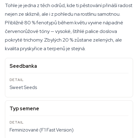
Tohle je jedna z těch odrůd, kde ti pěstování přináší radost
nejen ze sklizně, ale i z pohledu na rostlinu samotnou.
Přibližně 80 % fenotypů během květu vyvine nápadné
červenorůžové tóny — vysoké, štíhlé palice doslova
pokryté trichomy. Zbylých 20 % zůstane zelených, ale
kvalita pryskyřice a terpenů je stejná.
Seedbanka
Sweet Seeds
Typ semene
Feminizované (F1 Fast Version)