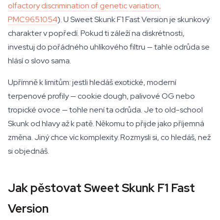
olfactory discrimination of genetic variation,
PMC9651054
). U Sweet Skunk F1 Fast Version je skunkový
charakter v popředí. Pokud ti záleží na diskrétnosti,
investuj do pořádného uhlíkového filtru — tahle odrůda se
hlásí o slovo sama.
Upřímně k limitům: jestli hledáš exotické, moderní
terpenové profily — cookie dough, palivové OG nebo
tropické ovoce — tohle není ta odrůda. Je to old-school
Skunk od hlavy až k patě. Někomu to přijde jako příjemná
změna. Jiný chce víc komplexity. Rozmysli si, co hledáš, než
si objednáš.
Jak pěstovat Sweet Skunk F1 Fast
Version