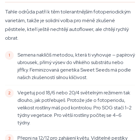
Tahle odrůda patří k těm tolerantnějším fotoperiodickým
varietám, takže je solidní volba pro méně zkušené
pěstitele, kteří ještě nechtějí autoflower, ale chtějí rychlý
obrat.
Semena naklíčíš metodou, která ti vyhovuje — papírový
ubrousek, přímý výsev do vlhkého substrátu nebo
jiffky. Feminizovaná genetika Sweet Seeds má podle
našich zkušeností silnou klíčivost.
Vegetuj pod 18/6 nebo 20/4 světelným režimem tak
dlouho, jak potřebuješ. Protože jde o fotoperiodu,
velikost rostliny máš pod kontrolou. Pro SOG stačí 1–2
týdny vegetace. Pro větší rostliny počítej se 4–6
týdny.
Přepni na 12/12 pro zahájení květu. Viditelné pestíky