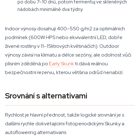
po dobu 7–10 dnů, potom fermentuj ve skleněných
nádobách minimálně dva týdny.
Indoor výnosy dosahují 400–550 g/m2 za optimálních
podmínek (600W HPS nebo ekvivalentní LED, dobře
živené rostliny v 11–15litrových květináčích). Outdoor
výnosy závisí na klimatu a délce sezóny, ale odolnost vůči
plísním zděděná po
Early Skunk
ti dává reálnou
bezpečnostní rezervu, kterou většina odrůd nenabízí.
Srovnání s alternativami
Rychlost je hlavní přednost, takže logické srovnání je s
dalšími rychle dokvétajícími fotoperiodickými Skunky a
autoflowering alternativami.