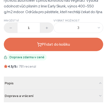
rychlost autoflower s plnou kontrolou nad vegetací. Vysoká
odolnost vůči plísním z linie Early Skunk, výnos 400–550
g/m2 indoor. Odrůda pro pěstitele, kteří nechtějí čekat do října.
MNOŽSTVÍ
VYBRAT MOŽNOST
3
Přidat do košíku
Doprava zdarma v ceně
4.5
/5
z 781 recenzí
Popis
Doprava a vrácení