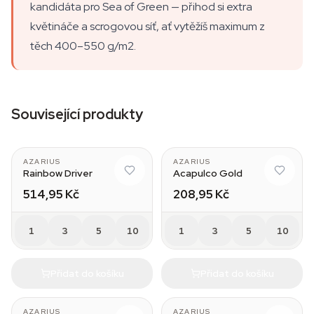
kandidáta pro Sea of Green — přihod si extra
květináče a scrogovou síť, ať vytěžíš maximum z
těch 400–550 g/m2.
Související produkty
AZARIUS
AZARIUS
Rainbow Driver
Acapulco Gold
514,95 Kč
208,95 Kč
1
3
5
10
1
3
5
10
Přidat do košíku
Přidat do košíku
AZARIUS
AZARIUS