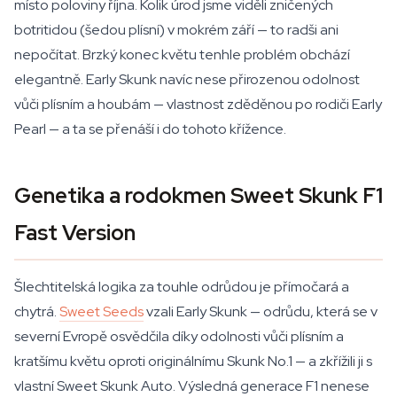
místo poloviny října. Kolik úrod jsme viděli zničených
botritidou (šedou plísní) v mokrém září — to radši ani
nepočítat. Brzký konec květu tenhle problém obchází
elegantně. Early Skunk navíc nese přirozenou odolnost
vůči plísním a houbám — vlastnost zděděnou po rodiči Early
Pearl — a ta se přenáší i do tohoto křížence.
Genetika a rodokmen Sweet Skunk F1
Fast Version
Šlechtitelská logika za touhle odrůdou je přímočará a
chytrá.
Sweet Seeds
vzali Early Skunk — odrůdu, která se v
severní Evropě osvědčila díky odolnosti vůči plísním a
kratšímu květu oproti originálnímu Skunk No.1 — a zkřížili ji s
vlastní Sweet Skunk Auto. Výsledná generace F1 nenese