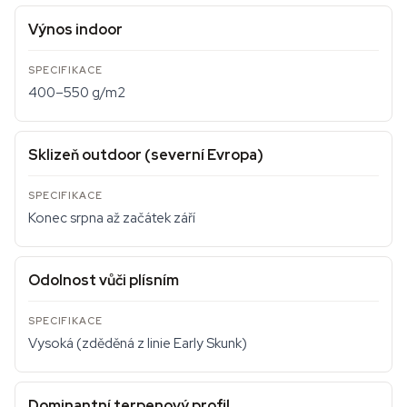
Výnos indoor
400–550 g/m2
Sklizeň outdoor (severní Evropa)
Konec srpna až začátek září
Odolnost vůči plísním
Vysoká (zděděná z linie Early Skunk)
Dominantní terpenový profil