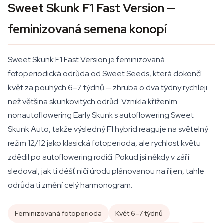
Sweet Skunk F1 Fast Version —
feminizovaná semena konopí
Sweet Skunk F1 Fast Version je feminizovaná
fotoperiodická odrůda od Sweet Seeds, která dokončí
květ za pouhých 6–7 týdnů — zhruba o dva týdny rychleji
než většina skunkovitých odrůd. Vznikla křížením
nonautoflowering Early Skunk s autoflowering Sweet
Skunk Auto, takže výsledný F1 hybrid reaguje na světelný
režim 12/12 jako klasická fotoperioda, ale rychlost květu
zdědil po autoflowering rodiči. Pokud jsi někdy v září
sledoval, jak ti déšť ničí úrodu plánovanou na říjen, tahle
odrůda ti změní celý harmonogram.
Feminizovaná fotoperioda
Květ 6–7 týdnů