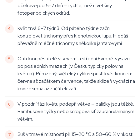
očekávej do 5–7 dnů — rychleji než u většiny
fotoperiodických odrůd.
Květ trvá 6–7 týdnů. Od pátého týdne začni
kontrolovat trichomy přes klenotnickou lupu. Hledáš
převážně mléčné trichomy s několika jantarovými.
Outdoor pěstitelé v severní a střední Evropě: vysazuj
po posledních mrazech (v Česku typicky polovina
května). Přirozený světelný cyklus spustí květ koncem
června až začátkem července, takže sklizeň vychází na
konec srpna až začátek září.
V pozdní fázi květu podepři větve — paličky jsou těžké.
Bambusové tyčky nebo scrogová síť zabrání ulámaným
větvím.
Suš v tmavé místnosti při 15–20 °C a 50–60 % vlhkosti