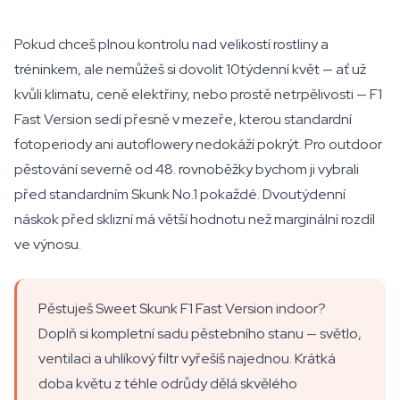
Pokud chceš plnou kontrolu nad velikostí rostliny a
tréninkem, ale nemůžeš si dovolit 10týdenní květ — ať už
kvůli klimatu, ceně elektřiny, nebo prostě netrpělivosti — F1
Fast Version sedí přesně v mezeře, kterou standardní
fotoperiody ani autoflowery nedokáží pokrýt. Pro outdoor
pěstování severně od 48. rovnoběžky bychom ji vybrali
před standardním Skunk No.1 pokaždé. Dvoutýdenní
náskok před sklizní má větší hodnotu než marginální rozdíl
ve výnosu.
Pěstuješ Sweet Skunk F1 Fast Version indoor?
Doplň si kompletní sadu pěstebního stanu — světlo,
ventilaci a uhlíkový filtr vyřešíš najednou. Krátká
doba květu z téhle odrůdy dělá skvělého