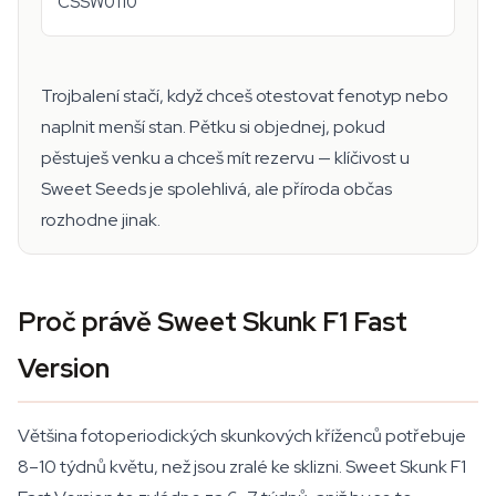
CSSW0110
Trojbalení stačí, když chceš otestovat fenotyp nebo
naplnit menší stan. Pětku si objednej, pokud
pěstuješ venku a chceš mít rezervu — klíčivost u
Sweet Seeds je spolehlivá, ale příroda občas
rozhodne jinak.
Proč právě Sweet Skunk F1 Fast
Version
Většina fotoperiodických skunkových kříženců potřebuje
8–10 týdnů květu, než jsou zralé ke sklizni. Sweet Skunk F1