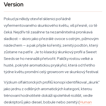
Version
Pokud jsi někdy otevřel sklenici pořádně
vyfermentovaného skunkového květu, víš přesně, co tě
čeká. Nejdřív tě zasáhne ta nezaměnitelná pronikavá
sladkost — skoro jako přezrálé ovoce s ostrým, pižmovým
nádechem — a pak přijde kořenitý, zemitý podtón, který
zůstane na patře. Je to klasický skunkový profil a Sweet
Seeds se ho nesnažili přetvořit. Paličky rostou velké a
husté, pokryté aromatickou pryskyřicí, která od třetího
týdne květu promění celý growroom ve skunkový festival.
Výzkum olfaktorických profilů konopí identifikoval „skunk"
jako jednu z odlišných aromatických kategorií, kterou
trénovaní hodnotitelé dokáží spolehlivě rozlišit, vedle
deskriptorů jako diesel, bobule nebo zemitý (
Human