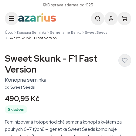
Skip to content
Doprava zdarma od €25
Úvod
Konopna Seminka
Semenarne Banky
Sweet Seeds
Sweet Skunk F1 Fast Version
Sweet Skunk - F1 Fast
Version
Konopna seminka
od
Sweet Seeds
490,95 Kč
Skladem
Feminizovaná fotoperiodická semena konopí s květem za
pouhých 6–7 týdnů — genetika Sweet Seeds kombinuje