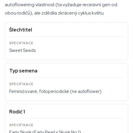
autoflowering vlastnost (ta vyžaduje recesivní gen od
obou rodičů), ale zdědila zkrácený cyklus květu.
Šlechtitel
Sweet Seeds
Typ semena
Feminizované, fotoperiodické (ne autoflower)
Rodič 1
Early Skunk (Early Pearl x Skunk No.1)