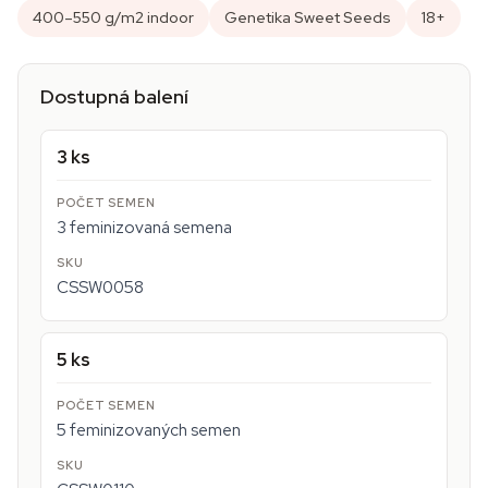
400–550 g/m2 indoor
Genetika Sweet Seeds
18+
Dostupná balení
3 ks
3 feminizovaná semena
CSSW0058
5 ks
5 feminizovaných semen