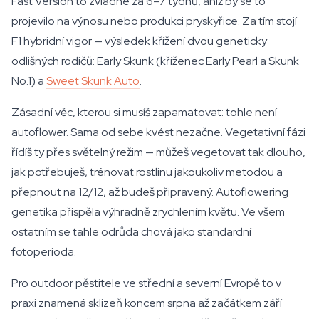
Fast Version to zvládne za 6–7 týdnů, aniž by se to
projevilo na výnosu nebo produkci pryskyřice. Za tím stojí
F1 hybridní vigor — výsledek křížení dvou geneticky
odlišných rodičů: Early Skunk (kříženec Early Pearl a Skunk
No.1) a
Sweet Skunk Auto
.
Zásadní věc, kterou si musíš zapamatovat: tohle není
autoflower. Sama od sebe kvést nezačne. Vegetativní fázi
řídíš ty přes světelný režim — můžeš vegetovat tak dlouho,
jak potřebuješ, trénovat rostlinu jakoukoliv metodou a
přepnout na 12/12, až budeš připravený. Autoflowering
genetika přispěla výhradně zrychlením květu. Ve všem
ostatním se tahle odrůda chová jako standardní
fotoperioda.
Pro outdoor pěstitele ve střední a severní Evropě to v
praxi znamená sklizeň koncem srpna až začátkem září