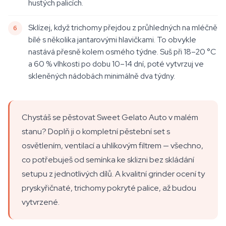
hustých palicích.
Sklízej, když trichomy přejdou z průhledných na mléčně
bílé s několika jantarovými hlavičkami. To obvykle
nastává přesně kolem osmého týdne. Suš při 18–20 °C
a 60 % vlhkosti po dobu 10–14 dní, poté vytvrzuj ve
skleněných nádobách minimálně dva týdny.
Chystáš se pěstovat Sweet Gelato Auto v malém
stanu? Doplň ji o kompletní pěstební set s
osvětlením, ventilací a uhlíkovým filtrem — všechno,
co potřebuješ od semínka ke sklizni bez skládání
setupu z jednotlivých dílů. A kvalitní grinder ocení ty
pryskyřičnaté, trichomy pokryté palice, až budou
vytvrzené.