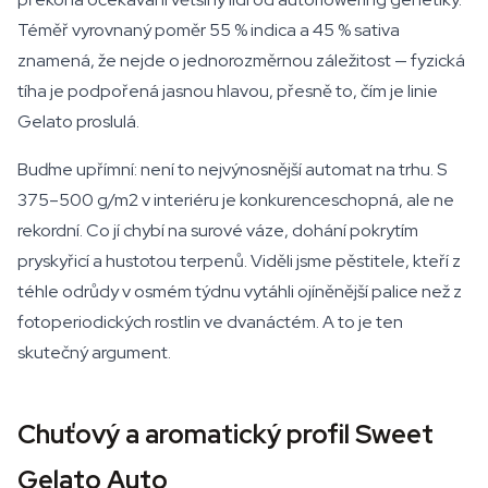
Téměř vyrovnaný poměr 55 % indica a 45 % sativa
znamená, že nejde o jednorozměrnou záležitost — fyzická
tíha je podpořená jasnou hlavou, přesně to, čím je linie
Gelato proslulá.
Buďme upřímní: není to nejvýnosnější automat na trhu. S
375–500 g/m2 v interiéru je konkurenceschopná, ale ne
rekordní. Co jí chybí na surové váze, dohání pokrytím
pryskyřicí a hustotou terpenů. Viděli jsme pěstitele, kteří z
téhle odrůdy v osmém týdnu vytáhli ojíněnější palice než z
fotoperiodických rostlin ve dvanáctém. A to je ten
skutečný argument.
Chuťový a aromatický profil Sweet
Gelato Auto