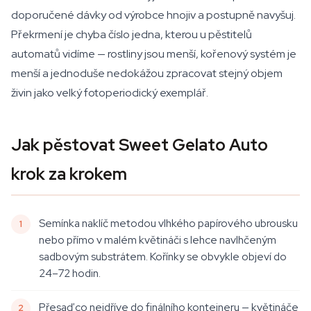
doporučené dávky od výrobce hnojiv a postupně navyšuj.
Překrmení je chyba číslo jedna, kterou u pěstitelů
automatů vidíme — rostliny jsou menší, kořenový systém je
menší a jednoduše nedokážou zpracovat stejný objem
živin jako velký fotoperiodický exemplář.
Jak pěstovat Sweet Gelato Auto
krok za krokem
Semínka naklíč metodou vlhkého papírového ubrousku
nebo přímo v malém květináči s lehce navlhčeným
sadbovým substrátem. Kořínky se obvykle objeví do
24–72 hodin.
Přesaď co nejdříve do finálního kontejneru — květináče