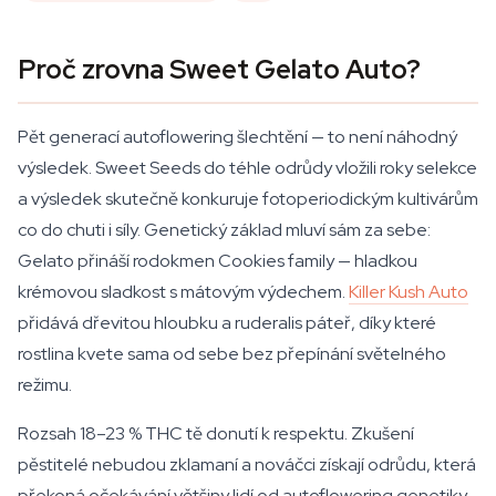
Proč zrovna Sweet Gelato Auto?
Pět generací autoflowering šlechtění — to není náhodný
výsledek. Sweet Seeds do téhle odrůdy vložili roky selekce
a výsledek skutečně konkuruje fotoperiodickým kultivárům
co do chuti i síly. Genetický základ mluví sám za sebe:
Gelato přináší rodokmen Cookies family — hladkou
krémovou sladkost s mátovým výdechem.
Killer Kush Auto
přidává dřevitou hloubku a ruderalis páteř, díky které
rostlina kvete sama od sebe bez přepínání světelného
režimu.
Rozsah 18–23 % THC tě donutí k respektu. Zkušení
pěstitelé nebudou zklamaní a nováčci získají odrůdu, která
překoná očekávání většiny lidí od autoflowering genetiky.