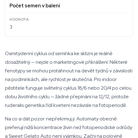
Počet semen v balení
3
Osmitýdenní cyklus od semínka ke sklizni je reálně
dosažitelný — nejde o marketingové přikrášlení. Některé
fenotypy se mohou protáhnout na devět týdnů v závislosti
na podmínkách, ale rychlost je skutečná. Pro indoor
pěstitele funguje světelný cyklus 18/6 nebo 20/4 po celou
dobu životního cyklu — žádné přepínání na 12/12, protože
ruderalis genetika řídí kvetení nezávisle na fotoperiodě.
Na co si dát pozor: nepřekrmuj ji. Automaty obecně
preferují nižší koncentrace živin než fotoperiodické odrůdy
a Sweet Gelato Auto není výjimkou. Začni na polovině