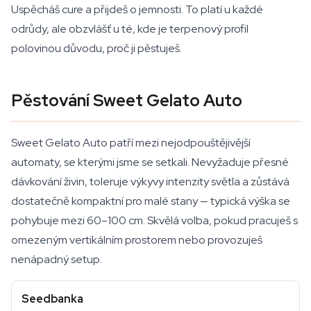
Uspěcháš cure a přijdeš o jemnosti. To platí u každé
odrůdy, ale obzvlášť u té, kde je terpenový profil
polovinou důvodu, proč ji pěstuješ.
Pěstování Sweet Gelato Auto
Sweet Gelato Auto patří mezi nejodpouštějivější
automaty, se kterými jsme se setkali. Nevyžaduje přesné
dávkování živin, toleruje výkyvy intenzity světla a zůstává
dostatečně kompaktní pro malé stany — typická výška se
pohybuje mezi 60–100 cm. Skvělá volba, pokud pracuješ s
omezeným vertikálním prostorem nebo provozuješ
nenápadný setup.
Seedbanka