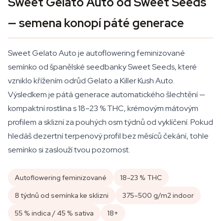
Sweet Gelato Auto od Sweet Seeds
— semena konopí páté generace
Sweet Gelato Auto je autoflowering feminizované
semínko od španělské seedbanky Sweet Seeds, které
vzniklo křížením odrůd Gelato a Killer Kush Auto.
Výsledkem je pátá generace automatického šlechtění —
kompaktní rostlina s 18–23 % THC, krémovým mátovým
profilem a sklizní za pouhých osm týdnů od vyklíčení. Pokud
hledáš dezertní terpenový profil bez měsíců čekání, tohle
semínko si zaslouží tvou pozornost.
Autoflowering feminizované
18–23 % THC
8 týdnů od semínka ke sklizni
375–500 g/m2 indoor
55 % indica / 45 % sativa
18+