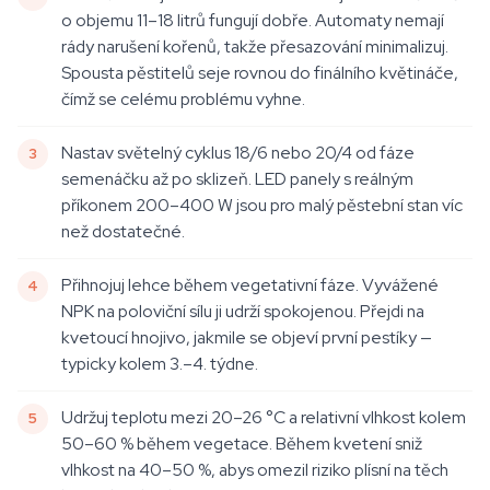
o objemu 11–18 litrů fungují dobře. Automaty nemají
rády narušení kořenů, takže přesazování minimalizuj.
Spousta pěstitelů seje rovnou do finálního květináče,
čímž se celému problému vyhne.
Nastav světelný cyklus 18/6 nebo 20/4 od fáze
semenáčku až po sklizeň. LED panely s reálným
příkonem 200–400 W jsou pro malý pěstební stan víc
než dostatečné.
Přihnojuj lehce během vegetativní fáze. Vyvážené
NPK na poloviční sílu ji udrží spokojenou. Přejdi na
kvetoucí hnojivo, jakmile se objeví první pestíky —
typicky kolem 3.–4. týdne.
Udržuj teplotu mezi 20–26 °C a relativní vlhkost kolem
50–60 % během vegetace. Během kvetení sniž
vlhkost na 40–50 %, abys omezil riziko plísní na těch