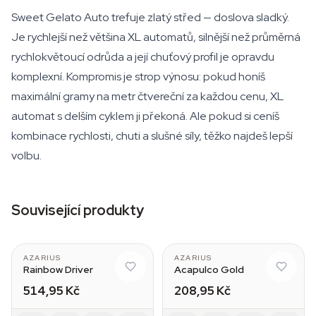
Sweet Gelato Auto trefuje zlatý střed — doslova sladký.
Je rychlejší než většina XL automatů, silnější než průměrná
rychlokvětoucí odrůda a její chuťový profil je opravdu
komplexní. Kompromis je strop výnosu: pokud honíš
maximální gramy na metr čtvereční za každou cenu, XL
automat s delším cyklem ji překoná. Ale pokud si ceníš
kombinace rychlosti, chuti a slušné síly, těžko najdeš lepší
volbu.
Související produkty
AZARIUS
AZARIUS
Rainbow Driver
Acapulco Gold
514,95 Kč
208,95 Kč