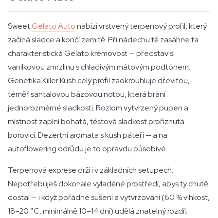
Sweet
Gelato Auto
nabízí vrstvený terpenový profil, který
začíná sladce a končí zemitě. Při nádechu tě zasáhne ta
charakteristická Gelato krémovost — představ si
vanilkovou zmrzlinu s chladivým mátovým podtónem.
Genetika Killer Kush celý profil zaokrouhluje dřevitou,
téměř santalovou bázovou notou, která brání
jednorozměrné sladkosti. Rozlom vytvrzený pupen a
místnost zaplní bohatá, těstová sladkost proříznutá
borovicí. Dezertní aromata s kush páteří — a na
autoflowering odrůdu je to opravdu působivé.
Terpenová exprese drží i v základních setupech.
Nepotřebuješ dokonale vyladěné prostředí, abys ty chutě
dostal — i když pořádné sušení a vytvrzování (60 % vlhkost,
18–20 °C, minimálně 10–14 dní) udělá znatelný rozdíl.