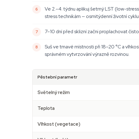
Ve 2.–4. týdnu aplikuj šetrný LST (low-stress
stress technikám — osmitýdenní životní cykl
7–10 dní před sklizní začni proplachovat čist
Suš ve tmavé místnosti při 18–20 °C a vlhkos
správném vytvrzování výrazně rozvinou.
Pěstební parametr
Světelný režim
Teplota
Vlhkost (vegetace)