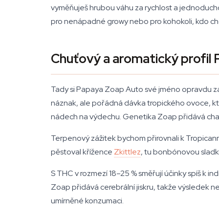
vyměňuješ hrubou váhu za rychlost a jednoduchos
pro nenápadné growy nebo pro kohokoli, kdo chce
Chuťový a aromatický profil
Tady si Papaya Zoap Auto své jméno opravdu zasl
náznak, ale pořádná dávka tropického ovoce, kter
nádech na výdechu. Genetika Zoap přidává chara
Terpenový zážitek bychom přirovnali k Tropican
pěstoval křížence
Zkittlez
, tu bonbónovou sladk
S THC v rozmezí 18–25 % směřují účinky spíš k in
Zoap přidává cerebrální jiskru, takže výsledek ne
umírněné konzumaci.