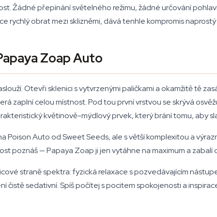
t. Žádné přepínání světelného režimu, žádné určování pohlaví, 
 rychlý obrat mezi sklizněmi, dává tenhle kompromis naprostý 
 Papaya Zoap Auto
ouží. Otevři sklenici s vytvrzenými paličkami a okamžitě tě z
á zaplní celou místnost. Pod tou první vrstvou se skrývá osvěžu
kteristický květinově-mýdlový prvek, který brání tomu, aby sl
na Poison Auto od Sweet Seeds, ale s větší komplexitou a výra
ost poznáš — Papaya Zoap ji jen vytáhne na maximum a zabalí 
dicové straně spektra: fyzická relaxace s pozvedávajícím nástup
ní čistě sedativní. Spíš počítej s pocitem spokojenosti a inspira