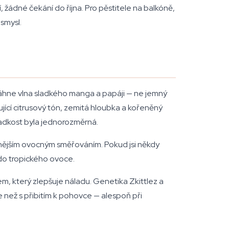
žádné čekání do října. Pro pěstitele na balkóně,
smysl.
asáhne vlna sladkého manga a papáji — ne jemný
jící citrusový tón, zemitá hloubka a kořeněný
adkost byla jednorozměrná.
znějším ovocným směřováním. Pokud jsi někdy
do tropického ovoce.
em, který zlepšuje náladu. Genetika Zkittlez a
ce než s přibitím k pohovce — alespoň při