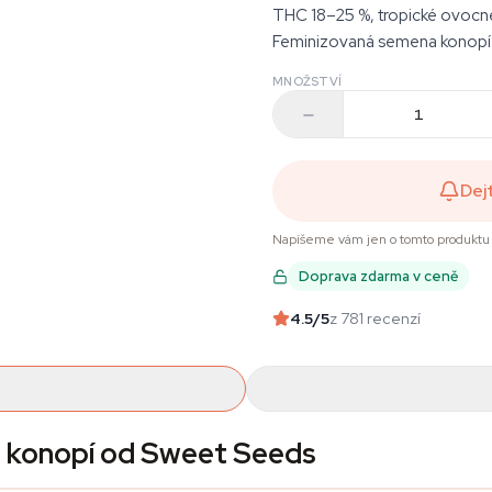
THC 18–25 %, tropické ovoc
Feminizovaná semena konopí o
MNOŽSTVÍ
Dej
Napíšeme vám jen o tomto produktu 
Doprava zdarma v ceně
4.5
/5
z 781 recenzí
 konopí od Sweet Seeds