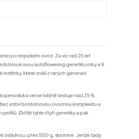
onící po tropickém ovoci. Za víc než 25 let
eds brousí svou autoflowering genetiku roky a 9.
rostlinky, které znáš z raných generací
otoperiodická verze běžně testuje nad 25 %.
ittlez vrství bonbónovou ovocnou komplexitu a
ofilů. Zkřížit tyhle čtyři genetiky a pak
ré zvládnou i přes 500 g, skromné. Jenže tady