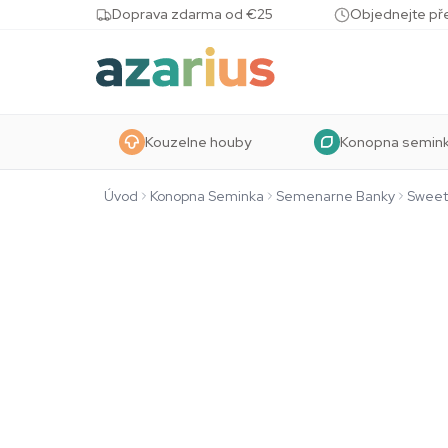
Skip to content
Doprava zdarma od €25
Objednejte pře
Kouzelne houby
Konopna semin
Úvod
Konopna Seminka
Semenarne Banky
Sweet