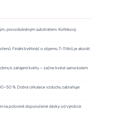
kým, provzdušněným substrátem. Kořínkový
řenů. Finální květináč o objemu 7–11 litrů je akorát.
ežimu k zahájení květu — začne kvést sama kolem
 40–50 %. Dobrá cirkulace vzduchu zabraňuje
ačni na polovině doporučené dávky od výrobce