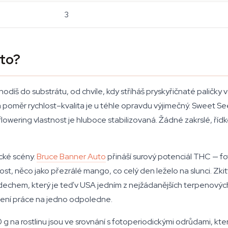
3
uto?
díš do substrátu, od chvíle, kdy stříháš pryskyřičnaté paličky v
 poměr rychlost–kvalita je u téhle opravdu výjimečný. Sweet Se
ering vlastnost je hluboce stabilizovaná. Žádné zakrslé, řídké 
cké scény.
Bruce Banner Auto
přináší surový potenciál THC — f
t, něco jako přezrálé mango, co celý den leželo na slunci. Zk
chem, který je teď v USA jedním z nejžádanějších terpenových pr
 není práce na jedno odpoledne.
na rostlinu jsou ve srovnání s fotoperiodickými odrůdami, kte