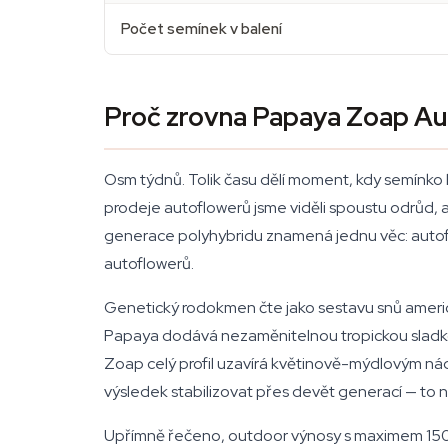
Počet semínek v balení
Proč zrovna Papaya Zoap A
Osm týdnů. Tolik času dělí moment, kdy semínko ho
prodeje autoflowerů jsme viděli spoustu odrůd, a
generace polyhybridu znamená jednu věc: autoflow
autoflowerů.
Genetický rodokmen čte jako sestavu snů ameri
Papaya dodává nezaměnitelnou tropickou sladkos
Zoap celý profil uzavírá květinově-mýdlovým náde
výsledek stabilizovat přes devět generací — to
Upřímně řečeno, outdoor výnosy s maximem 150 g 