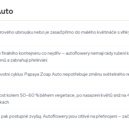
Auto
írového ubrousku nebo je zasaď přímo do malého květináče s vlh
 finálního kontejneru co nejdřív — autoflowery nemají rády rušení ko
nů a zabraňují přelévání.
životní cyklus. Papaya Zoap Auto nepotřebuje změnu světelného r
lhkost kolem 50–60 % během vegetace, po nasazení květů sniž na
čkách.
 pak postupně zvyšuj. Autoflowery jsou citlivé na přehnojení — z