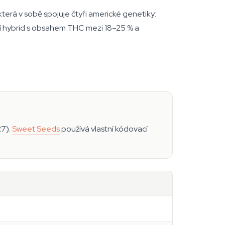
rá v sobě spojuje čtyři americké genetiky:
ní hybrid s obsahem THC mezi 18–25 % a
27).
Sweet Seeds
používá vlastní kódovací