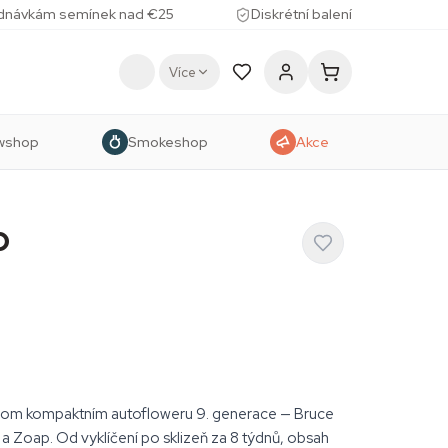
ednávkám semínek nad €25
Diskrétní balení
Více
wshop
Smokeshop
Akce
p
dnom kompaktním autofloweru 9. generace — Bruce
 a Zoap. Od vyklíčení po sklizeň za 8 týdnů, obsah