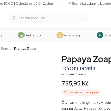
d 10:00 | Odesláno ještě týž den
Semínka zdarma k obj
ka
Herbshop
Smartshop
Gro
 Seeds
Papaya Zoap
Papaya Zoa
Konopna seminka
od
Sweet Seeds
735,95 Kč
Dočasně nedostupné
Čtyři americké genetiky v je
Banner Auto, Papaya, Zkittlez