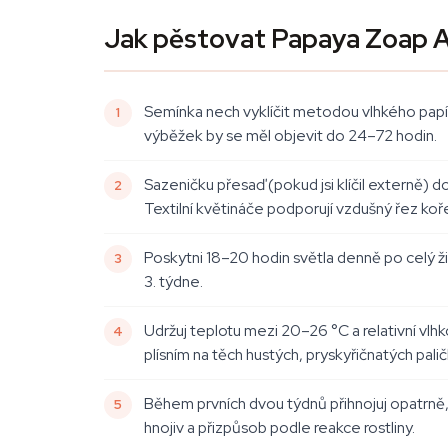
Jak pěstovat Papaya Zoap 
Semínka nech vyklíčit metodou vlhkého pap
výběžek by se měl objevit do 24–72 hodin.
Sazeničku přesaď (pokud jsi klíčil externě) do
Textilní květináče podporují vzdušný řez koře
Poskytni 18–20 hodin světla denně po celý 
3. týdne.
Udržuj teplotu mezi 20–26 °C a relativní v
plísním na těch hustých, pryskyřičnatých pali
Během prvních dvou týdnů přihnojuj opatrně,
hnojiv a přizpůsob podle reakce rostliny.