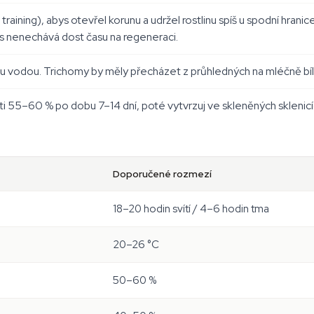
 training), abys otevřel korunu a udržel rostlinu spíš u spodní hran
us nenechává dost času na regeneraci.
ou vodou. Trichomy by měly přecházet z průhledných na mléčně bílé s
ti 55–60 % po dobu 7–14 dní, poté vytvrzuj ve skleněných sklenicí
Doporučené rozmezí
18–20 hodin svítí / 4–6 hodin tma
20–26 °C
50–60 %