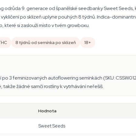
g odrůda 9. generace od španělské seedbanky Sweet Seeds, kte
 vyklíčení po sklizeň uplyne pouhých 8 týdnů. Indica-dominant
o, které si zaslouží místo v tvém growboxu.
 THC
8 týdnů od semínka po sklizeň
18+
í po 3 feminizovaných autoflowering semínkách (SKU: CSSW01
takže žádné samčí rostliny k vytrhávání neřešíš.
Hodnota
Sweet Seeds