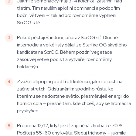
Jakmile semenáčky mají 3–4 kolénka, zastřihni nad
třetím. Tím naruším apikální dominanci a podpořím
boční větvení — základ pro rovnoměrné vyplnění
ScrOG sítě.
Pokud pěstuješ indoor, připrav ScrOG síť. Dlouhé
internodie a velké listy dělají ze Starfire OG skvělého
kandidáta na ScrOG. Během pozdní vegetace
zasouvej větve pod síť a vytvářej rovnoměrný
baldachýn.
Zvažuj lollipoping pod třetí kolénko, jakmile rostlina
začne stretch. Odstraněním spodního růstu, ke
kterému se nedostane světlo, přesměruješ energii do
horních cola — přesně tam, kde chceš, aby se hromadila
pryskyřice.
Přepni na 12/12, když je síť zaplněná zhruba ze 70 %.
Počítej s 55–60 dny květu. Sleduj trichomy — jakmile