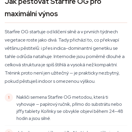
Jak pěstovat Starfire OG pro
maximální výnos
Starfire OG startuje od klíčení silně a v prvních týdnech
vegetace roste jako divá. Tady přichází to, co překvapí
většinu pěstitelů: i přes indica-dominantní genetiku se
tahle odrůda natahuje. Internodie jsou poměrně dlouhé a
celková struktura je spíš štíhlá a vysoká než kompaktní.
Trénink proto není jen užitečný — je prakticky nezbytný,
pokud pěstuješ indoor s omezenou výškou.
Nakliči semena Starfire OG metodou, která ti
vyhovuje — papírový ručník, přímo do substrátu nebo
jiffy tablety. Kořínky se obvykle objeví během 24–48
hodin a jsou silné.