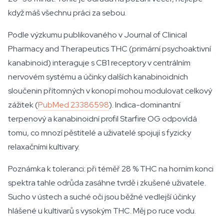
když máš všechnu práci za sebou.
Podle výzkumu publikovaného v Journal of Clinical
Pharmacy and Therapeutics THC (primární psychoaktivní
kanabinoid) interaguje s CB1 receptory v centrálním
nervovém systému a účinky dalších kanabinoidních
sloučenin přítomných v konopí mohou modulovat celkový
zážitek (
PubMed 23386598
). Indica-dominantní
terpenový a kanabinoidní profil Starfire OG odpovídá
tomu, co mnozí pěstitelé a uživatelé spojují s fyzicky
relaxačními kultivary.
Poznámka k toleranci: při téměř 28 % THC na horním konci
spektra tahle odrůda zasáhne tvrdě i zkušené uživatele.
Sucho v ústech a suché oči jsou běžné vedlejší účinky
hlášené u kultivarů s vysokým THC. Měj po ruce vodu.