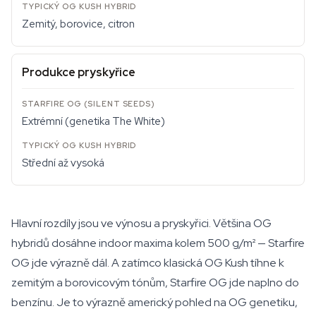
Zemitý, borovice, citron
Produkce pryskyřice
Extrémní (genetika The White)
Střední až vysoká
Hlavní rozdíly jsou ve výnosu a pryskyřici. Většina OG
hybridů dosáhne indoor maxima kolem 500 g/m² — Starfire
OG jde výrazně dál. A zatímco klasická OG Kush tíhne k
zemitým a borovicovým tónům, Starfire OG jde naplno do
benzínu. Je to výrazně americký pohled na OG genetiku,