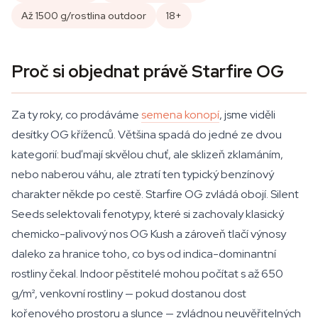
Až 1500 g/rostlina outdoor
18+
Proč si objednat právě Starfire OG
Za ty roky, co prodáváme
semena konopí
, jsme viděli
desítky OG kříženců. Většina spadá do jedné ze dvou
kategorií: buď mají skvělou chuť, ale sklizeň zklamáním,
nebo naberou váhu, ale ztratí ten typický benzínový
charakter někde po cestě. Starfire OG zvládá obojí. Silent
Seeds selektovali fenotypy, které si zachovaly klasický
chemicko-palivový nos OG Kush a zároveň tlačí výnosy
daleko za hranice toho, co bys od indica-dominantní
rostliny čekal. Indoor pěstitelé mohou počítat s až 650
g/m², venkovní rostliny — pokud dostanou dost
kořenového prostoru a slunce — zvládnou neuvěřitelných