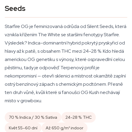
Seeds
Starfire OG je feminizovaná odrůda od Silent Seeds, která
vznikla křížením The White se staršími fenotypy Starfire.
Výsledek? Indica-dominantní hybrid pokrytý pryskyřicí od
hlavy až k patě, s obsahem THC mezi 24–28 %. Kdo hledá
americkou OG genetiku s výnosy, které ospravedlní celou
pěstírnu, tady je odpověď. Terpenový profil je
nekompromisní — otevři sklenici a místnost okamžitě zaplní
ostrý benzínový zápach s chemickým podtónem. Přesně
ten druh vůně, kvůli které si fanoušci OG Kush nechávají
místo v growboxu.
70 % Indica / 30 % Sativa
24–28 % THC
Květ 55–60 dní
Až 650 g/m² indoor