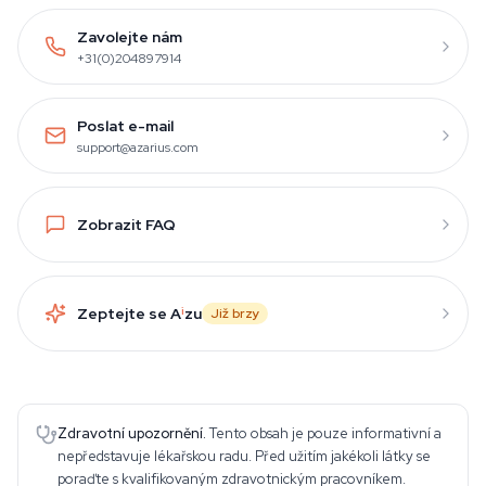
Zavolejte nám
+31(0)204897914
Poslat e-mail
support@azarius.com
Zobrazit FAQ
Zeptejte se A
i
zu
Již brzy
Zdravotní upozornění.
Tento obsah je pouze informativní a
nepředstavuje lékařskou radu. Před užitím jakékoli látky se
poraďte s kvalifikovaným zdravotnickým pracovníkem.