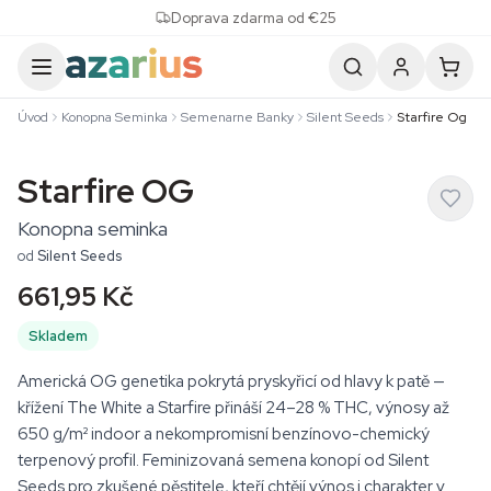
Skip to content
Doprava zdarma od €25
Úvod
Konopna Seminka
Semenarne Banky
Silent Seeds
Starfire Og
Starfire OG
Konopna seminka
od
Silent Seeds
661,95 Kč
Skladem
Americká OG genetika pokrytá pryskyřicí od hlavy k patě —
křížení The White a Starfire přináší 24–28 % THC, výnosy až
650 g/m² indoor a nekompromisní benzínovo-chemický
terpenový profil. Feminizovaná semena konopí od Silent
Seeds pro zkušené pěstitele, kteří chtějí výnos i charakter v