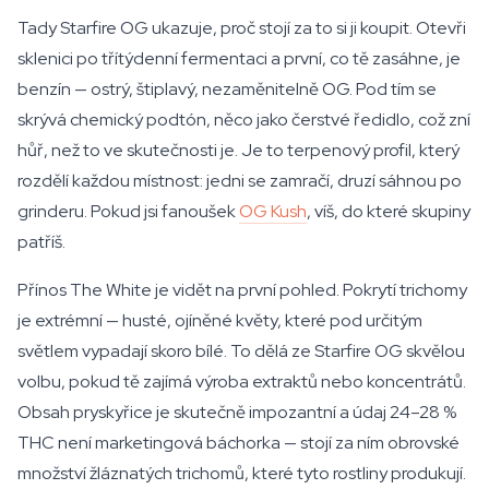
Tady Starfire OG ukazuje, proč stojí za to si ji koupit. Otevři
sklenici po třítýdenní fermentaci a první, co tě zasáhne, je
benzín — ostrý, štiplavý, nezaměnitelně OG. Pod tím se
skrývá chemický podtón, něco jako čerstvé ředidlo, což zní
hůř, než to ve skutečnosti je. Je to terpenový profil, který
rozdělí každou místnost: jedni se zamračí, druzí sáhnou po
grinderu. Pokud jsi fanoušek
OG Kush
, víš, do které skupiny
patříš.
Přínos The White je vidět na první pohled. Pokrytí trichomy
je extrémní — husté, ojíněné květy, které pod určitým
světlem vypadají skoro bílé. To dělá ze Starfire OG skvělou
volbu, pokud tě zajímá výroba extraktů nebo koncentrátů.
Obsah pryskyřice je skutečně impozantní a údaj 24–28 %
THC není marketingová báchorka — stojí za ním obrovské
množství žláznatých trichomů, které tyto rostliny produkují.