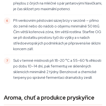
přejdou z čirých na mléčné s pár jantarovými hlavičkami,
je čas sklízet pro maximální potenci.
Při venkovním pěstování sázej brzy v sezóně — přímo
do země nebo do nádob o objemu minimálně 50 litrů.
Čím větší kořenová zóna, tím větší rostlina. Starfire OG
se při dostatku prostoru tyčí do výšky a v našich
středoevropských podmínkách je připravená ke sklizni
koncem září.
Suš v temné místnosti při 18–20 °C a 55–60 % vlhkosti
po dobu 10–14 dní, pak fermentuj ve skleněných
sklenicích minimálně 2 týdny. Benzínové a chemické
terpeny po správné fermentaci dramaticky zesílí.
Aroma, chuť a produkce pryskyřice