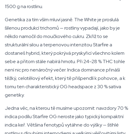
1500 g na rostlinu.
Genetika za tím vším mluví jasně. The White je proslulá
šílenou produkcí trichomů — rostliny vypadají, jako by je
někdo namočil do moučkového cukru. Zkříž to se
strukturální silou a terpenovou intenzitou Starfire a
dostaneš hybrid, který pokrývá pryskyřicí všechno kolem
sebe a přitom stále nabírá hmotu. Při 24–28 % THC tohle
není nic pro nenáročný večer. Indica dominance přináší
těžký, celotělový efekt, který tě přišpendlí k pohovce, a k
tomu ten charakteristický OG headspace z 30 % sativa
genetiky.
Jedna věc, na kterou tě musíme upozornit: navzdory 70 %
indica podílu Starfire OG neroste jako typický kompaktní
indica keř. Většina fenotypů vytáhne do výšky — štíhlé
rostliny s dlouhými internodiemi a velkými vějířovitými listy.