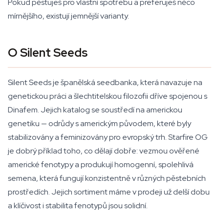
Pokud pěstuješ pro vlastní spotřebu a preferuješ něco
mírnějšího, existují jemnější varianty.
O Silent Seeds
Silent Seeds je španělská seedbanka, která navazuje na
genetickou práci a šlechtitelskou filozofii dříve spojenou s
Dinafem. Jejich katalog se soustředí na americkou
genetiku — odrůdy s americkým původem, které byly
stabilizovány a feminizovány pro evropský trh. Starfire OG
je dobrý příklad toho, co dělají dobře: vezmou ověřené
americké fenotypy a produkují homogenní, spolehlivá
semena, která fungují konzistentně v různých pěstebních
prostředích. Jejich sortiment máme v prodeji už delší dobu
a klíčivost i stabilita fenotypů jsou solidní.