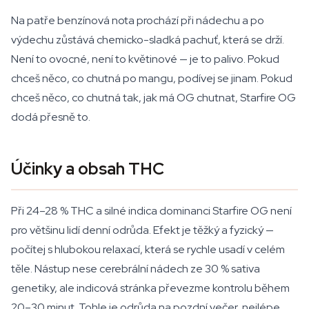
Na patře benzínová nota prochází při nádechu a po
výdechu zůstává chemicko-sladká pachuť, která se drží.
Není to ovocné, není to květinové — je to palivo. Pokud
chceš něco, co chutná po mangu, podívej se jinam. Pokud
chceš něco, co chutná tak, jak má OG chutnat, Starfire OG
dodá přesně to.
Účinky a obsah THC
Při 24–28 % THC a silné indica dominanci Starfire OG není
pro většinu lidí denní odrůda. Efekt je těžký a fyzický —
počítej s hlubokou relaxací, která se rychle usadí v celém
těle. Nástup nese cerebrální nádech ze 30 % sativa
genetiky, ale indicová stránka převezme kontrolu během
20–30 minut. Tohle je odrůda na pozdní večer, nejlépe