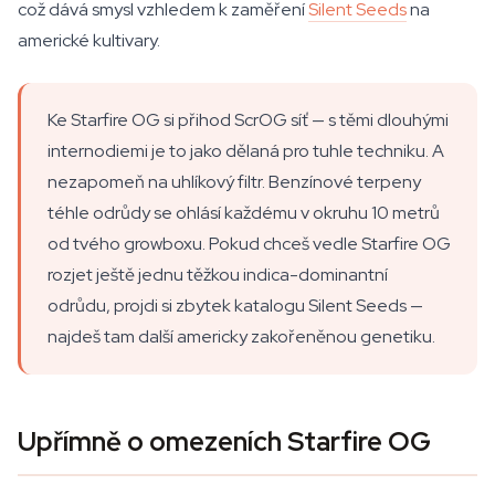
což dává smysl vzhledem k zaměření
Silent Seeds
na
americké kultivary.
Ke Starfire OG si přihod ScrOG síť — s těmi dlouhými
internodiemi je to jako dělaná pro tuhle techniku. A
nezapomeň na uhlíkový filtr. Benzínové terpeny
téhle odrůdy se ohlásí každému v okruhu 10 metrů
od tvého growboxu. Pokud chceš vedle Starfire OG
rozjet ještě jednu těžkou indica-dominantní
odrůdu, projdi si zbytek katalogu Silent Seeds —
najdeš tam další americky zakořeněnou genetiku.
Upřímně o omezeních Starfire OG