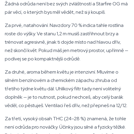
Žádná odrůda není bez svých zvláštností a Starfire OG má
pár věcí, o kterých bys měl vědět, než si ji koupíš.
Za prvé, natahování. Navzdory 70 % indica tahle rostlina
roste do výšky. Ve stanu 1,2 m musíš zastřihnout brzy a
trénovat agresivně, jinak ti dojde místo nad hlavou dřív,
než skončí květ. Pokud máš jen metrový prostor, upřímně —
podívej se po kompaktnější odrůdě.
Za druhé, aroma během květu je intenzivní. Mluvíme o
silném benzínovém a chemickém zápachu zhruba od
třetího týdne květu dál. Uhlíkový filtr tady není volitelný
doplněk — je to nutnost, pokud nechceš, aby celý barák
věděl, co pěstuješ. Ventilaci řeš dřív, než přepneš na 12/12.
Za třetí, vysoký obsah THC (24–28 %) znamená, že tohle
není odrůda pro nováčky. Účinky jsou silné a fyzicky těžké.