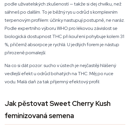
podle uživatelských zkušeností — takže si dej chvilku, než
sáhneš po dalším. To je běžný rys u odrůd s komplexním
terpenovým profilem: účinky nastupují postupně, ne naráz.
Podle expertního výboru WHO pro lékovou závislost se
biologická dostupnost THC při kouření pohybuje kolem 31
%, přičemž absorpce je rychlá. U jedlých forem je nástup
přirozeně pomalejší.
Na co si dát pozor: sucho v ústech je nejčastěji hlášený
vedlejší efekt u odrůd bohatých na THC. Měj po ruce
vodu. Malá daň za tak příjemný efektový profil.
Jak pěstovat Sweet Cherry Kush
feminizovaná semena