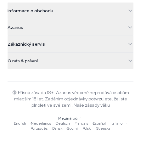
Informace o obchodu
Azarius
Azarius
Galvaniweg 11
5482 TN Schijndel
Konopná semínka
Zákaznický servis
Nederland
Kouzelné houby
Informace o dopravě
support@azarius.com
Smokeshop
O nás & právní
+31(0)204897914
Pravidla vrácení
Smartshop
O Azarius
Záruka kvality
Herbshop
Wiki
Kontaktujte nás
Growshop
Blog
🔞
Přísná zásada 18+. Azarius vědomě neprodává osobám
Časté dotazy
mladším 18 let. Zadáním objednávky potvrzujete, že jste
Hudba
Zásady ochrany osobních údajů
plnoletí ve své zemi.
Naše zásady věku
Autoři
Mezinárodní
Redakční standardy
English
·
Nederlands
·
Deutsch
·
Français
·
Español
·
Italiano
·
Português
·
Dansk
·
Suomi
·
Polski
·
Svenska
Nástroje a kalkulačky
Akce