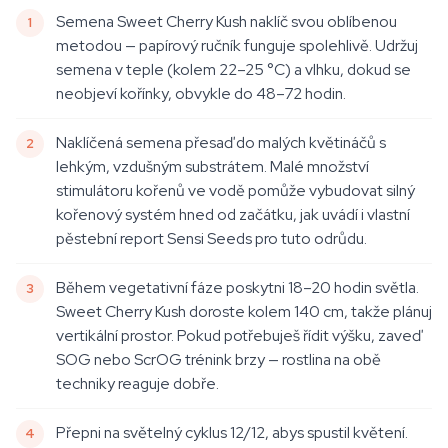
Semena Sweet Cherry Kush naklíč svou oblíbenou
metodou — papírový ručník funguje spolehlivě. Udržuj
semena v teple (kolem 22–25 °C) a vlhku, dokud se
neobjeví kořínky, obvykle do 48–72 hodin.
Naklíčená semena přesaď do malých květináčů s
lehkým, vzdušným substrátem. Malé množství
stimulátoru kořenů ve vodě pomůže vybudovat silný
kořenový systém hned od začátku, jak uvádí i vlastní
pěstební report Sensi Seeds pro tuto odrůdu.
Během vegetativní fáze poskytni 18–20 hodin světla.
Sweet Cherry Kush doroste kolem 140 cm, takže plánuj
vertikální prostor. Pokud potřebuješ řídit výšku, zaveď
SOG nebo ScrOG trénink brzy — rostlina na obě
techniky reaguje dobře.
Přepni na světelný cyklus 12/12, abys spustil květení.