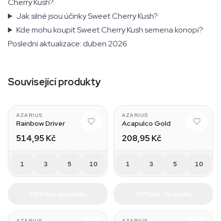
Cherry Kush?
Jak silné jsou účinky Sweet Cherry Kush?
Kde mohu koupit Sweet Cherry Kush semena konopí?
Poslední aktualizace: duben 2026
Související produkty
AZARIUS
AZARIUS
Rainbow Driver
Acapulco Gold
514,95 Kč
208,95 Kč
1
3
5
10
1
3
5
10
Přidat do košíku
Přidat do košíku
AZARIUS
AZARIUS