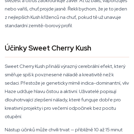
svěžest a citrus zaokrouhluje závěr. Ať už balíš, vaporizuješ
nebo vaříš, chuť projde jasně. Řekli bychom, že je to jeden
z nejlepších Kush kříženců na chuť, pokud tě už unavuje
standardní zemitě-borový profil.
Účinky Sweet Cherry Kush
Sweet Cherry Kush přináší výrazný cerebrální efekt, který
směřuje spíš k povznesené náladě a kreativitě než k
sedaci. Přestože je geneticky mírně indica-dominantní, vliv
Haze udržuje hlavu čistou a aktivní. Uživatelé popisují
dlouhotrvající zlepšení nálady, které funguje dobře pro
kreativní projekty i pro večerní odpočinek bez pocitu
otupění.
Nástup účinků může chvíli trvat — přibližně 10 až 15 minut