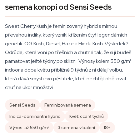
semena konopí od Sensi Seeds
Sweet Cherry Kush je feminizovaný hybrid s mírnou
převahou indiky, který vznikl křížením čtyř legendárních
genetik: OG Kush, Diesel, Haze a Hindu Kush. Výsledek?
Odrůda, která voní po třešních a chutná tak, že si ji budeš
pamatovat ještě týdny po sklizni. Výnosy kolem 550 g/m²
indoor a doba květu přibližně 9 týdnů z ní dělají volbu,
která dává smysl i pro pěstitele, kteří nechtějí obětovat
chuť na úkor množství.
Sensi Seeds
Feminizovaná semena
Indica-dominantní hybrid
Květ: cca 9 týdnů
Výnos: až 550 g/m²
3 semena v balení
18+