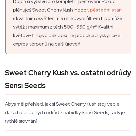
Doplň si výbavu pro kompletní pěstování. Pokud
plánuješ Sweet Cherry Kush indoor,
pěstební stan
s kvalitním osvětlením a uhlíkovým filtrem ti pomůže
vytěžit maximum z těch 500–550 g/m². Kvalitní
květové hnojivo pak posune produkci pryskyřice a
expresi terpenů na další úroveň.
Sweet Cherry Kush vs. ostatní odrůdy
Sensi Seeds
Abys měl přehled, jak si Sweet Cherry Kush stojí vedle
dalších oblíbených odrůd z nabídky Sensi Seeds, tady je
rychlé srovnání: