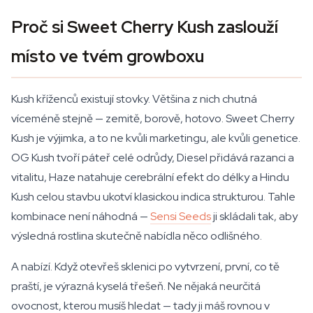
Proč si Sweet Cherry Kush zaslouží
místo ve tvém growboxu
Kush kříženců existují stovky. Většina z nich chutná
víceméně stejně — zemitě, borově, hotovo. Sweet Cherry
Kush je výjimka, a to ne kvůli marketingu, ale kvůli genetice.
OG Kush tvoří páteř celé odrůdy, Diesel přidává razanci a
vitalitu, Haze natahuje cerebrální efekt do délky a Hindu
Kush celou stavbu ukotví klasickou indica strukturou. Tahle
kombinace není náhodná —
Sensi Seeds
ji skládali tak, aby
výsledná rostlina skutečně nabídla něco odlišného.
A nabízí. Když otevřeš sklenici po vytvrzení, první, co tě
praští, je výrazná kyselá třešeň. Ne nějaká neurčitá
ovocnost, kterou musíš hledat — tady ji máš rovnou v