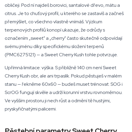
obličeji. Pod ní najdeš borovici, santalové dřevo, mátu a
citrus. Je to chuťový profil, u kterého se zastavíš a začneš
přemýšlet, co všechno vlastně vnímáš. Výzkum
terpenových profilů konopí ukazuje, že odrůdy s
označením „sweet" a „cherry" často skutečně odpovídají
svému jménu díky specifickému složení terpenů
(PMC6275121) — a Sweet Cherry Kush tohle potvrzuje.
Upřímná limitace: výška. S přibližně 140 cm není Sweet
Cherry Kush obr, ale ani trpaslík. Pokud pěstuješ v malém
stanu — řekněme 60x60 — budeš muset trénovat. SOG i
ScrOG fungují skvěle a udrží korunní vrstvu rovnoměrnou.
Ve vyšším prostoru ji nech růst a odmění tě hustými,
pryskyřičnatými palicemi.
Pěstební parametry Sweet Cherry