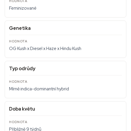
Feminizované
Genetika
OG Kush x Diesel x Haze x Hindu Kush
Typ odrůdy
Mírně indica-dominantní hybrid
Doba květu
Přibližně 9 týdnů