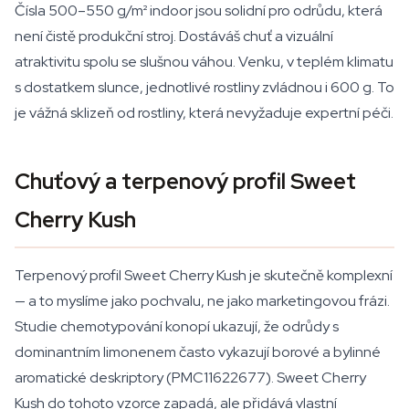
Čísla 500–550 g/m² indoor jsou solidní pro odrůdu, která
není čistě produkční stroj. Dostáváš chuť a vizuální
atraktivitu spolu se slušnou váhou. Venku, v teplém klimatu
s dostatkem slunce, jednotlivé rostliny zvládnou i 600 g. To
je vážná sklizeň od rostliny, která nevyžaduje expertní péči.
Chuťový a terpenový profil Sweet
Cherry Kush
Terpenový profil Sweet Cherry Kush je skutečně komplexní
— a to myslíme jako pochvalu, ne jako marketingovou frázi.
Studie chemotypování konopí ukazují, že odrůdy s
dominantním limonenem často vykazují borové a bylinné
aromatické deskriptory (PMC11622677). Sweet Cherry
Kush do tohoto vzorce zapadá, ale přidává vlastní