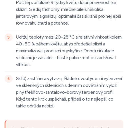
Počítej s přibližně 9 týdny květu do připravenosti ke
sklizni. Sleduj trichomy: mléčně bílé s několika
jantarovými signalizují optimální čas sklizně pro nejlepší
rovnováhu chuti a potence.
Udržuj teploty mezi 20–28 °C a relativní vlhkost kolem
40–50 % během květu, abys předešel plísni a
maximalizoval produkci pryskyřice. Dobrá cirkulace
vzduchu je zásadní — husté palice mohou zadržovat
vlhkost.
Skliď, zastřihni a vytvrzuj. Řádné dvoutýdenní vytvrzení
ve skleněných sklenicích s denním odvětráním vyloží
plný třešňovo-santalovo-borový terpenový profil.
Když tento krok uspěcháš, přijdeš o to nejlepší, co
tahle odrůda nabízí.