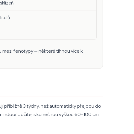
sklizeň.
itelů.
vu mezi fenotypy — některé tíhnou více k
í přibližně 3 týdny, než automaticky přejdou do
u. Indoor počítej s konečnou výškou 60–100 cm.