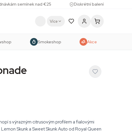
ednávkám semínek nad €25
Diskrétní balení
Více
wshop
Smokeshop
Akce
onade
pí s výrazným citrusovým profilem a fialovými
ze, Lemon Skunk a Sweet Skunk Auto od Royal Queen