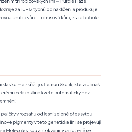
ním tří rodičovských linií — Purple Haze,
ozraje za 10–12 týdnů od naklíčení a produkuje
ovná chuti a vůni — citrusová kůra, zralé bobule
asiku — a zkřížili ji s Lemon Skunk, která přináší
kterému celá rostlina kvete automaticky bez
temnění.
paličky v rozsahu od lesní zelené přes sytou
ové pigmenty v této genetické linii se projevují
ise
Molecules
jsou antokyaniny přirozeně se