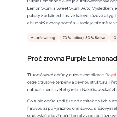
Purple Lemonade Auto je autofloweringová odrůd
Lemon Skunk a Sweet Skunk Auto. Výsledkem je ko
paličky v odstínech tmavě fialové, růžové a tygř
a hluboký ovocný podtón — tohle je přesně ta vo
Autoflowering
70 % Indica / 30 % Sativa
10
Proč zrovna Purple Lemona
Tři rodičovské odrůdy, nulové komplikace.
Royal
ostré citrusové terpeny a pevnou strukturu. Třet
nutnosti měnit světelný režim. Naklíčíš, počkáš 
Co tuhle odrůdu odlišuje od desítek dalších aut
fialovou až po výraznou oranžovou, s růžovými ak
silně, zvláště když noční teploty v pozdní fázi 