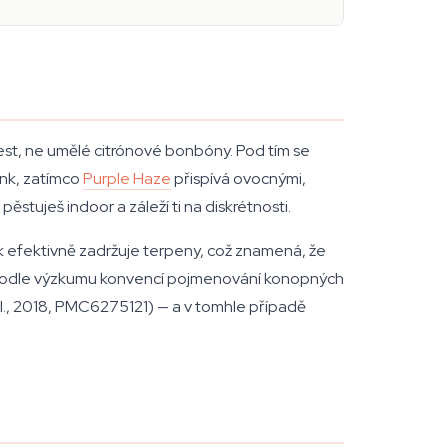
 zest, ne umělé citrónové bonbóny. Pod tím se
unk, zatímco
Purple Haze
přispívá ovocnými,
ěstuješ indoor a záleží ti na diskrétnosti.
ek efektivně zadržuje terpeny, což znamená, že
. Podle výzkumu konvencí pojmenování konopných
al., 2018, PMC6275121) — a v tomhle případě