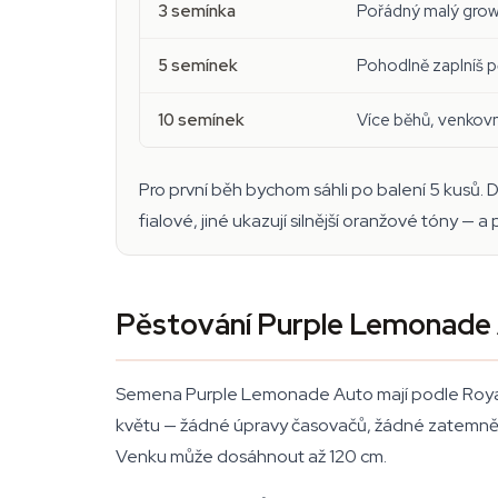
3 semínka
Pořádný malý grow 
5 semínek
Pohodlně zaplníš p
10 semínek
Více běhů, venkovn
Pro první běh bychom sáhli po balení 5 kusů. D
fialové, jiné ukazují silnější oranžové tóny —
Pěstování Purple Lemonade 
Semena Purple Lemonade Auto mají podle Royal Qu
květu — žádné úpravy časovačů, žádné zatemnění
Venku může dosáhnout až 120 cm.