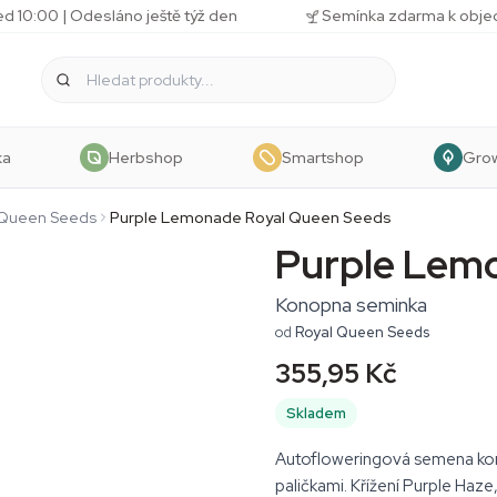
d 10:00 | Odesláno ještě týž den
Semínka zdarma k obj
ka
Herbshop
Smartshop
Gro
 Queen Seeds
Purple Lemonade Royal Queen Seeds
Purple Lem
Konopna seminka
od
Royal Queen Seeds
355,95 Kč
Skladem
Autofloweringová semena kono
paličkami. Křížení Purple Ha