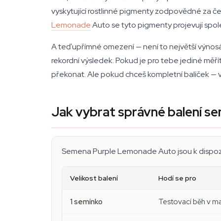
vyskytující rostlinné pigmenty zodpovědné za če
Lemonade
Auto se tyto pigmenty projevují spol
A teď upřímné omezení — není to největší výnosá
rekordní výsledek. Pokud je pro tebe jediné měř
překonat. Ale pokud chceš kompletní balíček — vz
Jak vybrat správné balení 
Semena Purple Lemonade Auto jsou k dispozici
Velikost balení
Hodí se pro
1 semínko
Testovací běh v ma