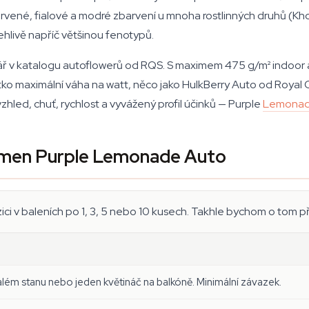
rvené, fialové a modré zbarvení u mnoha rostlinných druhů (Kh
ehlivě napříč většinou fenotypů.
ř v katalogu autoflowerů od RQS. S maximem 475 g/m² indoor a 1
ítko maximální váha na watt, něco jako HulkBerry Auto od Royal 
hled, chuť, rychlost a vyvážený profil účinků — Purple
Lemona
semen Purple Lemonade Auto
 v baleních po 1, 3, 5 nebo 10 kusech. Takhle bychom o tom př
lém stanu nebo jeden květináč na balkóně. Minimální závazek.