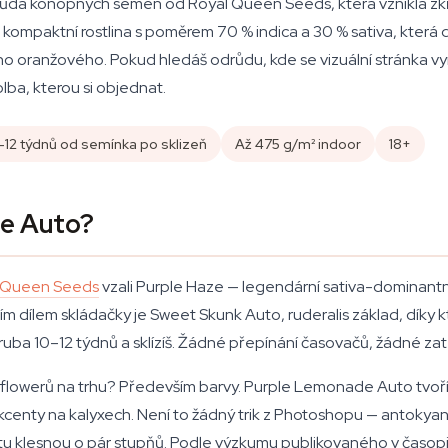
a konopných semen od Royal Queen Seeds, která vznikla zkříže
mpaktní rostlina s poměrem 70 % indica a 30 % sativa, která d
ího oranžového. Pokud hledáš odrůdu, kde se vizuální stránka vyr
lba, kterou si objednat.
–12 týdnů od semínka po sklizeň
Až 475 g/m² indoor
18+
de Auto?
 Queen Seeds
vzali Purple Haze — legendární sativa-dominantní kl
ím dílem skládačky je Sweet Skunk Auto, ruderalis základ, díky 
zhruba 10–12 týdnů a sklízíš. Žádné přepínání časovačů, žádné za
oflowerů na trhu? Především barvy. Purple Lemonade Auto tvoří 
centy na kalyxech. Není to žádný trik z Photoshopu — antokyanin
květu klesnou o pár stupňů. Podle výzkumu publikovaného v časop