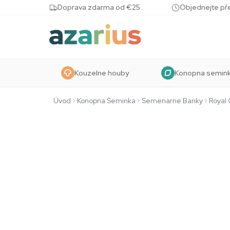
Skip to content
Doprava zdarma od €25
Objednejte pře
Kouzelne houby
Konopna semin
Úvod
Konopna Seminka
Semenarne Banky
Royal