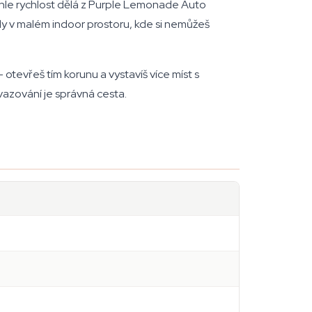
Tahle rychlost dělá z Purple Lemonade Auto
ly v malém indoor prostoru, kde si nemůžeš
otevřeš tím korunu a vystavíš více míst s
vazování je správná cesta.