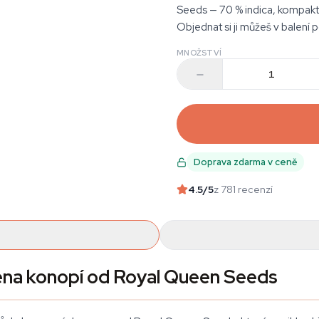
Seeds — 70 % indica, kompaktn
Objednat si ji můžeš v balení p
MNOŽSTVÍ
Doprava zdarma v ceně
4.5
/5
z 781 recenzí
na konopí od Royal Queen Seeds