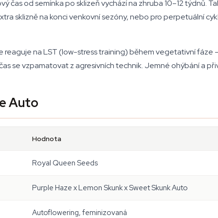
kový čas od semínka po sklizeň vychází na zhruba 10–12 týdnů. 
xtra sklizně na konci venkovní sezóny, nebo pro perpetuální cyk
e reaguje na LST (low-stress training) během vegetativní fáze — 
í čas se vzpamatovat z agresivních technik. Jemné ohýbání a při
e Auto
Hodnota
Royal Queen Seeds
Purple Haze x Lemon Skunk x Sweet Skunk Auto
Autoflowering, feminizovaná