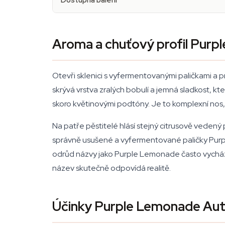
Dostupná balení
Aroma a chuťový profil Pur
Otevři sklenici s vyfermentovanými paličkami a pr
skrývá vrstva zralých bobulí a jemná sladkost, k
skoro květinovými podtóny. Je to komplexní nos, kt
Na patře pěstitelé hlásí stejný citrusově veden
správně usušené a vyfermentované paličky Purp
odrůd názvy jako Purple Lemonade často vycházej
název skutečně odpovídá realitě.
Účinky Purple Lemonade Au