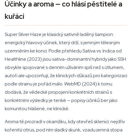
Účinky a aroma — co hlásí pěstitelé a
kuřáci
Super Silver Haze je klasický sativně laděný šampion:
energický hlavový účinek, který drží, s jemným tělesným
uzemněním ke konci. Podle přehledu Sativa vs. Indica od
Healthline (2023) jsou sativa-dominantní hybridy jako SSH
obvykle spojované s denním užíváním spíš než s útlumem,
autoři ale upozorňují, že klinických důkazů pro kategorizaci
podle strainu je pořád málo. WebMD (2024) k tomu
dodává, že vědecké propojení konkrétních strainů s
konkrétními výsledky je tenké — popisy účinků ber jako
komunitou hlášené, ne klinické.
Aroma tě prozradí v okamžiku, kdy otevřeš sklenici: nejdřív
kořenitý citrus, pod ním sladký skunk, vzadu jemná stopa