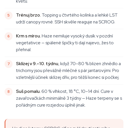
květu.
Trénuj brzo.
Topping u čtvrtého kolínka a lehké LST
udrží canopy rovné. SSH skvěle reaguje na SCROG.
Krm s mírou.
Haze nemiluje vysoký dusík v pozdní
vegetativce — spálené špičky ti dají najevo, žes to
přehnal.
Sklízej v 9.–10. týdnu
, když 70–80 % blizen zhnědlo a
trichomy jsou převážně mléčné s pár jantarovými. Pro
vzletnější účinek sklízej dřív, pro těžší konec si počkej.
Suš pomalu.
60 % vlhkost, 18 °C, 10–14 dní. Cure v
zavařovačkách minimálně 3 týdny — Haze terpeny se s
pořádným cure rozjedou úplně jinak.