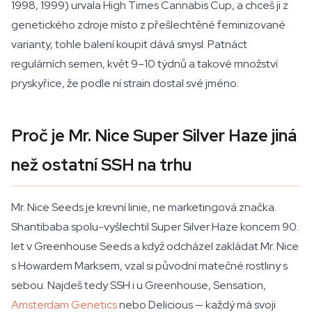
1998, 1999) urvala High Times Cannabis Cup, a chceš ji z
genetického zdroje místo z přešlechtěné feminizované
varianty, tohle balení koupit dává smysl. Patnáct
regulárních semen, květ 9–10 týdnů a takové množství
pryskyřice, že podle ní strain dostal své jméno.
Proč je Mr. Nice Super Silver Haze jiná
než ostatní SSH na trhu
Mr. Nice Seeds je krevní linie, ne marketingová značka.
Shantibaba spolu-vyšlechtil Super Silver Haze koncem 90.
let v Greenhouse Seeds a když odcházel zakládat Mr. Nice
s Howardem Marksem, vzal si původní matečné rostliny s
sebou. Najdeš tedy SSH i u Greenhouse, Sensation,
Amsterdam Genetics
nebo Delicious — každý má svoji