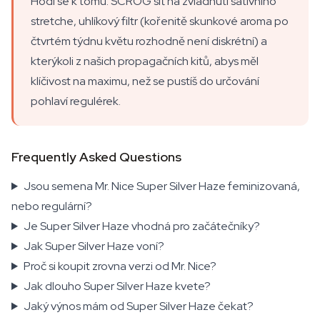
Hodí se k tomu: SCROG síť na zvládnutí sativního
stretche, uhlíkový filtr (kořenitě skunkové aroma po
čtvrtém týdnu květu rozhodně není diskrétní) a
kterýkoli z našich propagačních kitů, abys měl
klíčivost na maximu, než se pustíš do určování
pohlaví regulérek.
Frequently Asked Questions
Jsou semena Mr. Nice Super Silver Haze feminizovaná,
nebo regulární?
Je Super Silver Haze vhodná pro začátečníky?
Jak Super Silver Haze voní?
Proč si koupit zrovna verzi od Mr. Nice?
Jak dlouho Super Silver Haze kvete?
Jaký výnos mám od Super Silver Haze čekat?