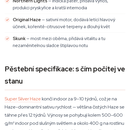
Northern Lights
— indická páteř, přidává výnos,
produkci pryskyřice a kratší internodia
Original Haze
— sativní motor, dodává letící hlavový
účinek, kořenitě-citrusové terpeny a dlouhý květ
Skunk
— most mezi oběma, přidává vitalitu a tu
nezaměnitelnou sladce štiplavou notu
Pěstební specifikace: s čím počítej ve
stanu
Super Silver Haze
končí indoor za 9–10 týdnů, což je na
Haze-dominantní sativu rychlost — většina čistých Haze se
táhne přes 12 týdnů. Výnosy se pohybují kolem 500–600
g/m² indoor pod slušným světlem a okolo 400 g na rostlinu