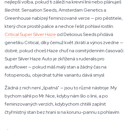
nejlepší volba, pokud ti záleží na krevní linii nebo plánuješ
šlechtit. Sensation Seeds, Amsterdam Genetics a
Greenhouse nabízejí feminizované verze — pro pěstitele,
který chce prostě palice a nechce řešit pohlaví rostlin.
Critical Super Silver Haze
od Delicious Seeds přidává
genetiku Critical, díky čemuž květ zkrátí a výnos zvedne —
dobré, pokud chceš Haze chuť na osmitýdenním časovači.
Super Silver Haze Auto je zkřížená s ruderalis pro
autoflower — pokud máš malý stan a žádný čas na
fotoperiodu, objednat tuhle variantu dává smysl.
Žádná z nich není „špatná" — jsou to různé nástroje. My
bychom sáhli po Mr. Nice, kdyby nám šlo o linii, a po
feminizovaných verzích, kdybychom chtěli zaplnit
čtyřmístný stan bez hraní si na korunu-pannu s pohlavím.