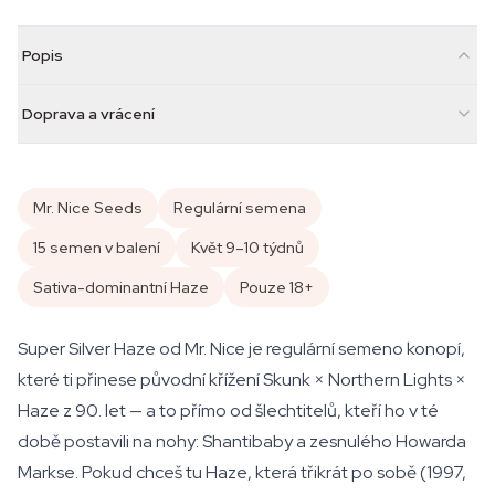
Popis
Doprava a vrácení
Mr. Nice Seeds
Regulární semena
15 semen v balení
Květ 9–10 týdnů
Sativa-dominantní Haze
Pouze 18+
Super Silver Haze od Mr. Nice je regulární semeno konopí,
které ti přinese původní křížení Skunk × Northern Lights ×
Haze z 90. let — a to přímo od šlechtitelů, kteří ho v té
době postavili na nohy: Shantibaby a zesnulého Howarda
Markse. Pokud chceš tu Haze, která třikrát po sobě (1997,