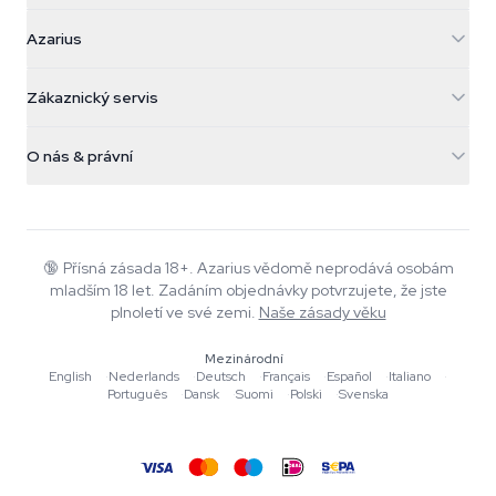
Azarius
Azarius
Galvaniweg 11
5482 TN Schijndel
Konopná semínka
Zákaznický servis
Nederland
Kouzelné houby
Informace o dopravě
support@azarius.com
Smokeshop
O nás & právní
+31(0)204897914
Pravidla vrácení
Smartshop
O Azarius
Záruka kvality
Herbshop
Wiki
Kontaktujte nás
Growshop
Blog
🔞
Přísná zásada 18+. Azarius vědomě neprodává osobám
Časté dotazy
mladším 18 let. Zadáním objednávky potvrzujete, že jste
Hudba
Zásady ochrany osobních údajů
plnoletí ve své zemi.
Naše zásady věku
Autoři
Mezinárodní
Redakční standardy
English
·
Nederlands
·
Deutsch
·
Français
·
Español
·
Italiano
·
Português
·
Dansk
·
Suomi
·
Polski
·
Svenska
Nástroje a kalkulačky
Akce
Mapa stránek