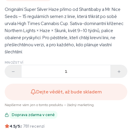
Originální Super Silver Haze přímo od Shantibaby a Mr. Nice
Seeds — 15 regulárních semen z linie, která třikrát po sobě
urvala High Times Cannabis Cup. Sativa-dominantní kříženec
Northern Lights × Haze × Skunk, květ 9–10 týdnů, palice
obalené pryskyřicí. Pro pěstitele, kteří chtějí krevní linii, ne
přešlechtěnou verzi, a pro každého, kdo plánuje vlastní
šlechtění.
MNOŽSTVÍ
Dejte vědět, až bude skladem
Napíšeme vám jen o tomto produktu — žádný marketing.
Doprava zdarma v ceně
4.5
/5
z 781 recenzí