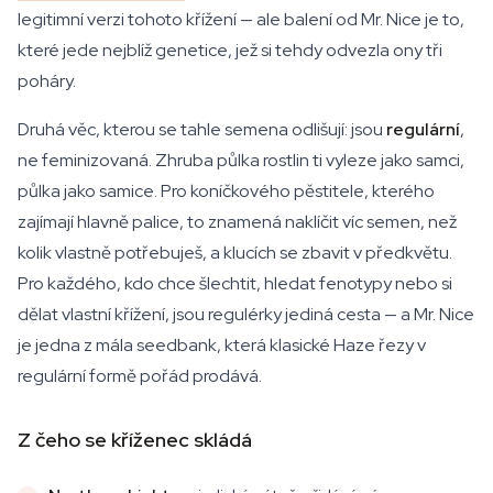
legitimní verzi tohoto křížení — ale balení od Mr. Nice je to,
které jede nejblíž genetice, jež si tehdy odvezla ony tři
poháry.
Druhá věc, kterou se tahle semena odlišují: jsou
regulární
,
ne feminizovaná. Zhruba půlka rostlin ti vyleze jako samci,
půlka jako samice. Pro koníčkového pěstitele, kterého
zajímají hlavně palice, to znamená naklíčit víc semen, než
kolik vlastně potřebuješ, a klucích se zbavit v předkvětu.
Pro každého, kdo chce šlechtit, hledat fenotypy nebo si
dělat vlastní křížení, jsou regulérky jediná cesta — a Mr. Nice
je jedna z mála seedbank, která klasické Haze řezy v
regulární formě pořád prodává.
Z čeho se kříženec skládá