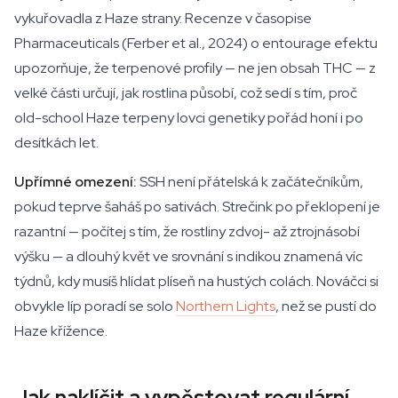
vykuřovadla z Haze strany. Recenze v časopise
Pharmaceuticals
(Ferber et al., 2024) o entourage efektu
upozorňuje, že terpenové profily — ne jen obsah THC — z
velké části určují, jak rostlina působí, což sedí s tím, proč
old-school Haze terpeny lovci genetiky pořád honí i po
desítkách let.
Upřímné omezení:
SSH není přátelská k začátečníkům,
pokud teprve šaháš po sativách. Strečink po překlopení je
razantní — počítej s tím, že rostliny zdvoj- až ztrojnásobí
výšku — a dlouhý květ ve srovnání s indikou znamená víc
týdnů, kdy musíš hlídat plíseň na hustých colách. Nováčci si
obvykle líp poradí se solo
Northern Lights
, než se pustí do
Haze křížence.
Jak naklíčit a vypěstovat regulární