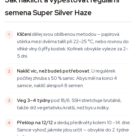
semena Super Silver Haze
Klíčení
dělej svou oblíbenou metodou — papírová
utěrka mezi dvěma talíři při 22–25 °C, nebo rovnou do
vlhké vlny či jiffy kostek. Kořínek obvykle vyleze za 2–
5 dní.
Naklíč víc, než budeš potřebovat.
U regulérek
počítej zhruba s 50 % samic. Abys měl na konci 4
samice, naklíč alespoň 8 semen.
Veg 3–4 týdny
pod 18/6. SSH stretchuje brutálně,
takže drž vegetativku kratší, než bys u indiky.
Překlop na 12/12
a sleduj předkvěty kolem 10.–14. dne.
Samce vyhoď, jakmile jdou určit — obvykle do 2. týdne