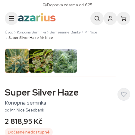
Skip to content
Doprava zdarma od €25
Úvod
Konopna Seminka
Semenarne Banky
Mr Nice
Super Silver Haze Mr Nice
Super Silver Haze
Konopna seminka
od
Mr. Nice Seedbank
2 818,95 Kč
Dočasně nedostupné