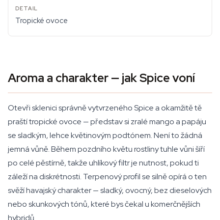
Tropické ovoce
Aroma a charakter — jak Spice voní
Otevři sklenici správně vytvrzeného Spice a okamžitě tě
praští tropické ovoce — představ si zralé mango a papáju
se sladkým, lehce květinovým podtónem. Není to žádná
jemná vůně. Během pozdního květu rostliny tuhle vůni šíří
po celé pěstírně, takže uhlíkový filtr je nutnost, pokud ti
záleží na diskrétnosti. Terpenový profil se silně opírá o ten
svěží havajský charakter — sladký, ovocný, bez dieselových
nebo skunkových tónů, které bys čekal u komerčnějších
hybridů.