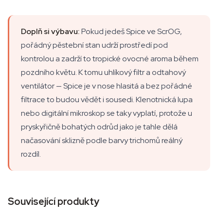
Doplň si výbavu:
Pokud jedeš Spice ve ScrOG,
pořádný pěstební stan udrží prostředí pod
kontrolou a zadrží to tropické ovocné aroma během
pozdního květu. K tomu uhlíkový filtr a odtahový
ventilátor — Spice je v nose hlasitá a bez pořádné
filtrace to budou vědět i sousedi. Klenotnická lupa
nebo digitální mikroskop se taky vyplatí, protože u
pryskyřičně bohatých odrůd jako je tahle dělá
načasování sklizně podle barvy trichomů reálný
rozdíl.
Související produkty