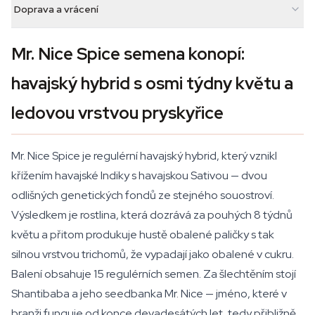
Doprava a vrácení
Mr. Nice Spice semena konopí:
havajský hybrid s osmi týdny květu a
ledovou vrstvou pryskyřice
Mr. Nice Spice je regulérní havajský hybrid, který vznikl
křížením havajské Indiky s havajskou Sativou — dvou
odlišných genetických fondů ze stejného souostroví.
Výsledkem je rostlina, která dozrává za pouhých 8 týdnů
květu a přitom produkuje hustě obalené paličky s tak
silnou vrstvou trichomů, že vypadají jako obalené v cukru.
Balení obsahuje 15 regulérních semen. Za šlechtěním stojí
Shantibaba a jeho seedbanka Mr. Nice — jméno, které v
branži funguje od konce devadesátých let, tedy přibližně