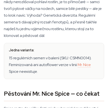
nikdy nerozlišoval pohlaví rostlin, je to přímočaré — samci
tvoří pylové váčky na nodech, samice bílé pestíky — ale je
to krok navíc. Výhoda? Genetická diverzita. Regulérní
semena ti dávají plný rozsah fenotypů, a přesně takhle
najdeš tu jednu výjimečnou rostlinu, kterou stojí za to
klonovat a pěstovat dál.
Jedna varianta:
15 regulérních semen v balení (SKU: CSMN0014).
Feminizovaná ani autoflower verze v linii
Mr. Nice
Spice neexistuje.
Pěstování Mr. Nice Spice — co čekat