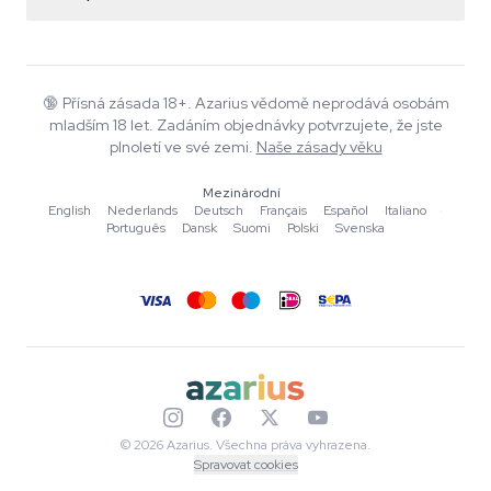
Pravidla vrácení
Smartshop
O Azarius
Záruka kvality
Herbshop
Wiki
Kontaktujte nás
Growshop
Blog
🔞
Přísná zásada 18+. Azarius vědomě neprodává osobám
Časté dotazy
mladším 18 let. Zadáním objednávky potvrzujete, že jste
Hudba
Zásady ochrany osobních údajů
plnoletí ve své zemi.
Naše zásady věku
Autoři
Mezinárodní
Redakční standardy
English
·
Nederlands
·
Deutsch
·
Français
·
Español
·
Italiano
·
Português
·
Dansk
·
Suomi
·
Polski
·
Svenska
Nástroje a kalkulačky
Akce
Mapa stránek
© 2026 Azarius. Všechna práva vyhrazena.
Spravovat cookies