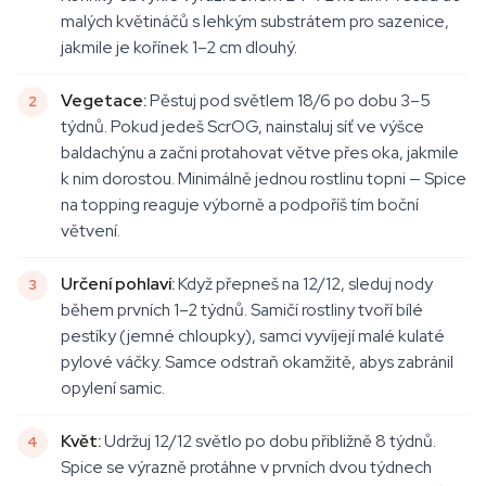
malých květináčů s lehkým substrátem pro sazenice,
jakmile je kořínek 1–2 cm dlouhý.
Vegetace:
Pěstuj pod světlem 18/6 po dobu 3–5
týdnů. Pokud jedeš ScrOG, nainstaluj síť ve výšce
baldachýnu a začni protahovat větve přes oka, jakmile
k nim dorostou. Minimálně jednou rostlinu topni — Spice
na topping reaguje výborně a podpoříš tím boční
větvení.
Určení pohlaví:
Když přepneš na 12/12, sleduj nody
během prvních 1–2 týdnů. Samičí rostliny tvoří bílé
pestíky (jemné chloupky), samci vyvíjejí malé kulaté
pylové váčky. Samce odstraň okamžitě, abys zabránil
opylení samic.
Květ:
Udržuj 12/12 světlo po dobu přibližně 8 týdnů.
Spice se výrazně protáhne v prvních dvou týdnech