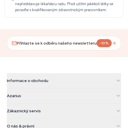
nepředstavuje lékařskou radu. Před užitím jakékoli látky se
poraďte s kvalifikovaným zdravotnickým pracovníkem.
Přihlaste se k odběru našeho newsletteru
-10%
Informace o obchodu
Azarius
Azarius
Galvaniweg 11
5482 TN Schijndel
Konopná semínka
Zákaznický servis
Nederland
Kouzelné houby
Informace o dopravě
support@azarius.com
Smokeshop
O nás & právní
+31(0)204897914