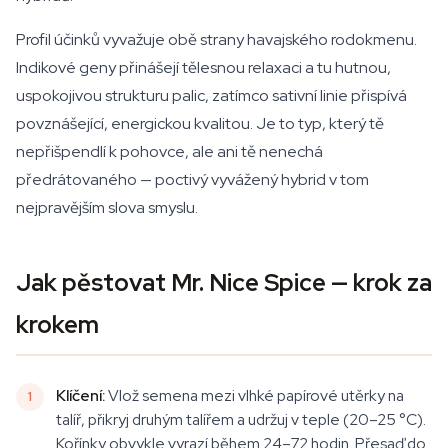
Profil účinků vyvažuje obě strany havajského rodokmenu.
Indikové geny přinášejí tělesnou relaxaci a tu hutnou,
uspokojivou strukturu palic, zatímco sativní linie přispívá
povznášející, energickou kvalitou. Je to typ, který tě
nepřišpendlí k pohovce, ale ani tě nenechá
předrátovaného — poctivý vyvážený hybrid v tom
nejpravějším slova smyslu.
Jak pěstovat Mr. Nice Spice — krok za
krokem
Klíčení:
Vlož semena mezi vlhké papírové utěrky na
talíř, přikryj druhým talířem a udržuj v teple (20–25 °C).
Kořínky obvykle vyrazí během 24–72 hodin. Přesaď do