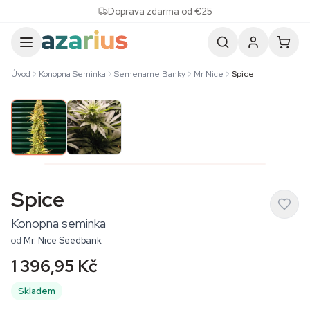
Skip to content
Doprava zdarma od €25
Úvod
Konopna Seminka
Semenarne Banky
Mr Nice
Spice
Spice
Konopna seminka
od
Mr. Nice Seedbank
1 396,95 Kč
Skladem