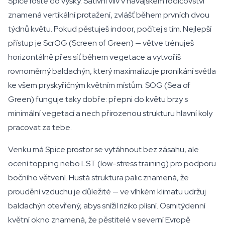
Spice roste do výšky. Sativní vliv v havajském rodičovství
znamená vertikální protažení, zvlášť během prvních dvou
týdnů květu. Pokud pěstuješ indoor, počítej s tím. Nejlepší
přístup je ScrOG (Screen of Green) — větve trénuješ
horizontálně přes síť během vegetace a vytvoříš
rovnoměrný baldachýn, který maximalizuje pronikání světla
ke všem pryskyřičným květním místům. SOG (Sea of
Green) funguje taky dobře: přepni do květu brzy s
minimální vegetací a nech přirozenou strukturu hlavní koly
pracovat za tebe.
Venku má Spice prostor se vytáhnout bez zásahu, ale
ocení topping nebo LST (low-stress training) pro podporu
bočního větvení. Hustá struktura palic znamená, že
proudění vzduchu je důležité — ve vlhkém klimatu udržuj
baldachýn otevřený, abys snížil riziko plísní. Osmitýdenní
květní okno znamená, že pěstitelé v severní Evropě