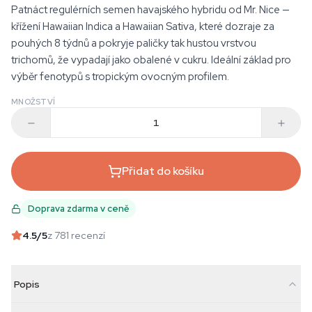
Patnáct regulérních semen havajského hybridu od Mr. Nice —
křížení Hawaiian Indica a Hawaiian Sativa, které dozraje za
pouhých 8 týdnů a pokryje paličky tak hustou vrstvou
trichomů, že vypadají jako obalené v cukru. Ideální základ pro
výběr fenotypů s tropickým ovocným profilem.
MNOŽSTVÍ
Přidat do košíku
Doprava zdarma v ceně
4.5
/5
z 781 recenzí
Popis