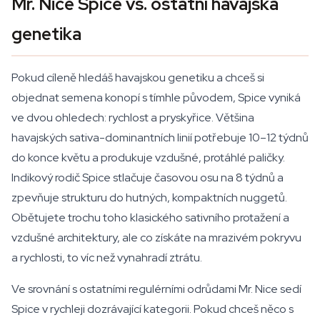
Mr. Nice Spice vs. ostatní havajská
genetika
Pokud cíleně hledáš havajskou genetiku a chceš si
objednat semena konopí s tímhle původem, Spice vyniká
ve dvou ohledech: rychlost a pryskyřice. Většina
havajských sativa-dominantních linií potřebuje 10–12 týdnů
do konce květu a produkuje vzdušné, protáhlé paličky.
Indikový rodič Spice stlačuje časovou osu na 8 týdnů a
zpevňuje strukturu do hutných, kompaktních nuggetů.
Obětujete trochu toho klasického sativního protažení a
vzdušné architektury, ale co získáte na mrazivém pokryvu
a rychlosti, to víc než vynahradí ztrátu.
Ve srovnání s ostatními regulérními odrůdami Mr. Nice sedí
Spice v rychleji dozrávající kategorii. Pokud chceš něco s