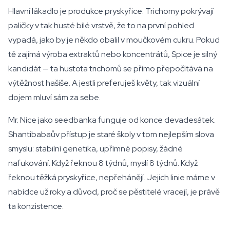
Hlavní lákadlo je produkce pryskyřice. Trichomy pokrývají
paličky v tak husté bílé vrstvě, že to na první pohled
vypadá, jako by je někdo obalil v moučkovém cukru. Pokud
tě zajímá výroba extraktů nebo koncentrátů, Spice je silný
kandidát — ta hustota trichomů se přímo přepočítává na
výtěžnost hašiše. A jestli preferuješ květy, tak vizuální
dojem mluví sám za sebe.
Mr. Nice jako seedbanka funguje od konce devadesátek.
Shantibabaův přístup je staré školy v tom nejlepším slova
smyslu: stabilní genetika, upřímné popisy, žádné
nafukování. Když řeknou 8 týdnů, myslí 8 týdnů. Když
řeknou těžká pryskyřice, nepřehánějí. Jejich linie máme v
nabídce už roky a důvod, proč se pěstitelé vracejí, je právě
ta konzistence.