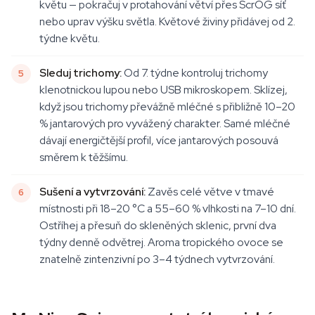
květu — pokračuj v protahování větví přes ScrOG síť
nebo uprav výšku světla. Květové živiny přidávej od 2.
týdne květu.
Sleduj trichomy:
Od 7. týdne kontroluj trichomy
klenotnickou lupou nebo USB mikroskopem. Sklízej,
když jsou trichomy převážně mléčné s přibližně 10–20
% jantarových pro vyvážený charakter. Samé mléčné
dávají energičtější profil, více jantarových posouvá
směrem k těžšímu.
Sušení a vytvrzování:
Zavěs celé větve v tmavé
místnosti při 18–20 °C a 55–60 % vlhkosti na 7–10 dní.
Ostříhej a přesuň do skleněných sklenic, první dva
týdny denně odvětrej. Aroma tropického ovoce se
znatelně zintenzivní po 3–4 týdnech vytvrzování.