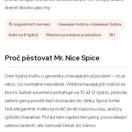
stejně dlouho jako my.
15 regulérních semen
Hawaiian Indica x Hawaiian Sativa
Květ za 8 týdnů
Masivní produkce pryskyřice
18+
Proč pěstovat Mr. Nice Spice
Osm týdnů květu u genetiky s havajským původem — to je
něco, co normálně nepotkáš. Většina havajských odrůd se
kloní k Sativě a kvetení protahuje na 10 až 12 týdnů, protože
sativní geny prostě tlačí dozrávání do délky. Spice tohle
řeší elegantně: indikový rodič zkrátí časovou osu, aniž by
zploštil charakter. Pořád tam najdeš ten jasný, povznášející
sativní nádech, ale nemusíš čekat do Vánoc.