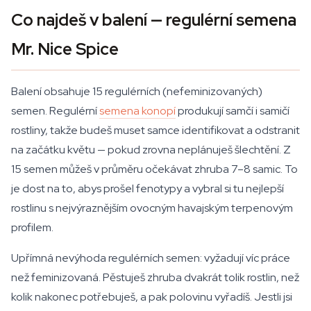
Co najdeš v balení — regulérní semena
Mr. Nice Spice
Balení obsahuje 15 regulérních (nefeminizovaných)
semen. Regulérní
semena konopí
produkují samčí i samičí
rostliny, takže budeš muset samce identifikovat a odstranit
na začátku květu — pokud zrovna neplánuješ šlechtění. Z
15 semen můžeš v průměru očekávat zhruba 7–8 samic. To
je dost na to, abys prošel fenotypy a vybral si tu nejlepší
rostlinu s nejvýraznějším ovocným havajským terpenovým
profilem.
Upřímná nevýhoda regulérních semen: vyžadují víc práce
než feminizovaná. Pěstuješ zhruba dvakrát tolik rostlin, než
kolik nakonec potřebuješ, a pak polovinu vyřadíš. Jestli jsi