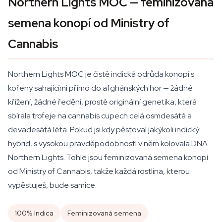
Northern Lights MOC — feminizovaná
semena konopí od Ministry of
Cannabis
Northern Lights MOC je čistě indická odrůda konopí s
kořeny sahajícími přímo do afghánských hor — žádné
křížení, žádné ředění, prostě originální genetika, která
sbírala trofeje na cannabis cupech celá osmdesátá a
devadesátá léta. Pokud jsi kdy pěstoval jakýkoli indický
hybrid, s vysokou pravděpodobností v něm kolovala DNA
Northern Lights. Tohle jsou feminizovaná semena konopí
od Ministry of Cannabis, takže každá rostlina, kterou
vypěstuješ, bude samice.
100% Indica
Feminizovaná semena