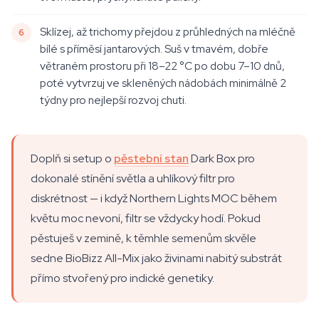
Sklízej, až trichomy přejdou z průhledných na mléčně
bílé s příměsí jantarových. Suš v tmavém, dobře
větraném prostoru při 18–22 °C po dobu 7–10 dnů,
poté vytvrzuj ve skleněných nádobách minimálně 2
týdny pro nejlepší rozvoj chuti.
Doplň si setup o
pěstební stan
Dark Box pro
dokonalé stínění světla a uhlíkový filtr pro
diskrétnost — i když Northern Lights MOC během
květu moc nevoní, filtr se vždycky hodí. Pokud
pěstuješ v zemině, k těmhle semenům skvěle
sedne BioBizz All-Mix jako živinami nabitý substrát
přímo stvořený pro indické genetiky.