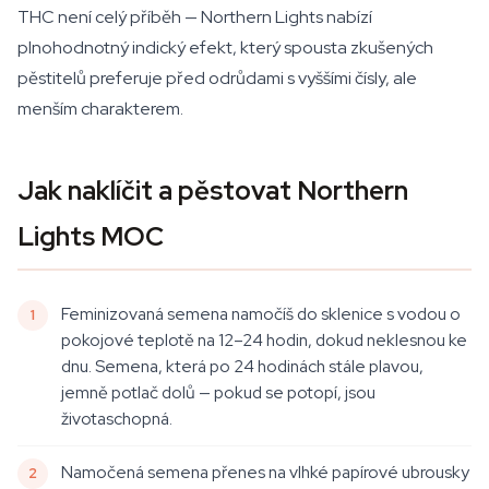
THC není celý příběh — Northern Lights nabízí
plnohodnotný indický efekt, který spousta zkušených
pěstitelů preferuje před odrůdami s vyššími čísly, ale
menším charakterem.
Jak naklíčit a pěstovat Northern
Lights MOC
Feminizovaná semena namočíš do sklenice s vodou o
pokojové teplotě na 12–24 hodin, dokud neklesnou ke
dnu. Semena, která po 24 hodinách stále plavou,
jemně potlač dolů — pokud se potopí, jsou
životaschopná.
Namočená semena přenes na vlhké papírové ubrousky