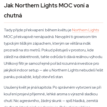
Jak Northern Lights MOC voní a
chutná
Tady přijde překvapení: během květu je
Northern Lights
MOC překvapivě nenápadná. Nevyplní ti growroom tím
typickým těžkým zápachem, kterým se většina indik
prozradí na sto metrů. Pokud pěstuješ v prostoru, kde
záleží na diskrétnosti, tahle odrůda ti dává reálnou výhodu.
Uhlíkový filtr je samozřejmě pořád rozumná investice pro
jakýkoli indoor setup — ale u Northern Lights nebudeš řešit
paniku pokaždé, když otevřeš stan.
Usušený květ je jiná kapitola. Po správném vytvrzení se při
kouření projeví příjemné, lehké aroma s výrazně sladkou
chutí. Nic agresivního, žádný skunk — spíš hladká, zemitá