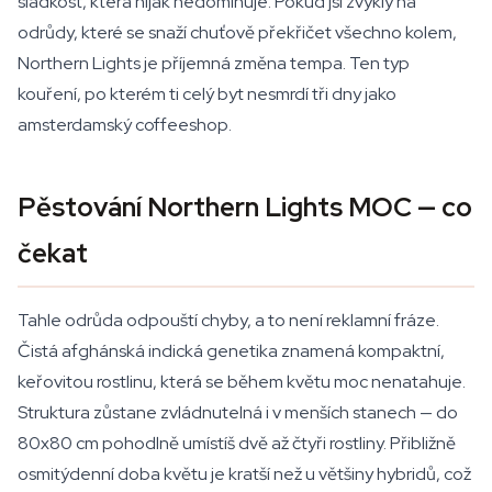
sladkost, která nijak nedominuje. Pokud jsi zvyklý na
odrůdy, které se snaží chuťově překřičet všechno kolem,
Northern Lights je příjemná změna tempa. Ten typ
kouření, po kterém ti celý byt nesmrdí tři dny jako
amsterdamský coffeeshop.
Pěstování Northern Lights MOC — co
čekat
Tahle odrůda odpouští chyby, a to není reklamní fráze.
Čistá afghánská indická genetika znamená kompaktní,
keřovitou rostlinu, která se během květu moc nenatahuje.
Struktura zůstane zvládnutelná i v menších stanech — do
80x80 cm pohodlně umístíš dvě až čtyři rostliny. Přibližně
osmitýdenní doba květu je kratší než u většiny hybridů, což