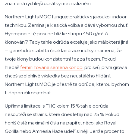
znamená rychlejší obrátky mezi sklizněmi.
Northern Lights MOC funguje prakticky s jakoukoli indoor
technikou. Zemina je klasická volba a dává výbornou chuť.
Hydroponie tě posune blíž ke stropu 450 g/m². A
klonování? Tady tahle odrůda exceluje jako málokterá jiná
— genetická stabilita čisté landrace indiky znamená, že
tvoje klony budou konzistentní řez za řezem. Pokud
hledáš
feminizovaná semena konopí
pro svůj první grow a
chceš spolehlivé výsledky bez neustálého hlídání,
Northern Lights MOC je přesně ta odrůda, kterou bychom
ti doporučili objednat.
Upřímná limitace: s THC kolem 15 % tahle odrůda
nesoutěží se strains, které dnes létají nad 25 %. Pokud
honíš čistě maximální čísla na papíře, něco jako Royal
Gorilla nebo Amnesia Haze udeří silněji. Jenže procento