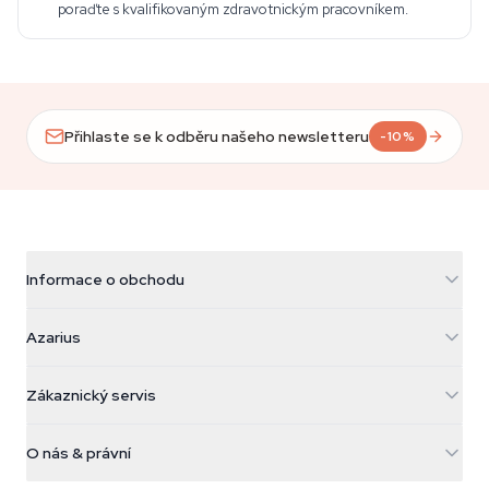
poraďte s kvalifikovaným zdravotnickým pracovníkem.
Přihlaste se k odběru našeho newsletteru
-10%
Informace o obchodu
Azarius
Azarius
Galvaniweg 11
5482 TN Schijndel
Konopná semínka
Zákaznický servis
Nederland
Kouzelné houby
Informace o dopravě
support@azarius.com
Smokeshop
O nás & právní
+31(0)204897914
Pravidla vrácení
Smartshop