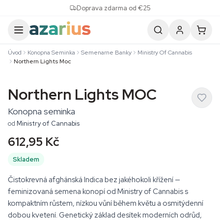
Skip to content
Doprava zdarma od €25
Úvod
Konopna Seminka
Semenarne Banky
Ministry Of Cannabis
Northern Lights Moc
Northern Lights MOC
Konopna seminka
od
Ministry of Cannabis
612,95 Kč
Skladem
Čistokrevná afghánská Indica bez jakéhokoli křížení —
feminizovaná semena konopí od Ministry of Cannabis s
kompaktním růstem, nízkou vůní během květu a osmitýdenní
dobou kvetení. Genetický základ desítek moderních odrůd,