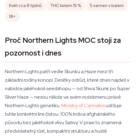
Květ cca 8 týdnů
THC kolem 15 %
5 semen v balení
18+
Proč Northern Lights MOC stojí za
pozornost i dnes
Northern Lights patří vedle Skunku a Haze mezi tři
základní rodiny konopí. Desítky odrůd, které dnes najdeš v
nabídce jakéhokoli seedshopu — od Shiva Skunk po Super
Silver Haze — nesou někde ve svém rodokmenu právě
Northern Lights genetiku.
Ministry of Cannabis
udržuje
tuhle konkrétní linii čistou: 100% Indica afghánského
původu bez jakéhokoli vlivu Sativy. V praxi to znamená
předvídatelný růst, kompaktní strukturu a hustě