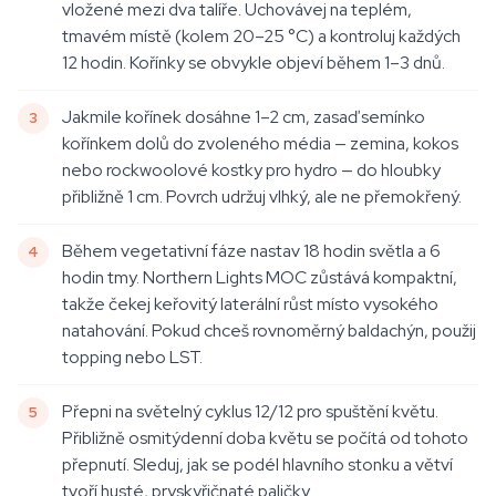
vložené mezi dva talíře. Uchovávej na teplém,
tmavém místě (kolem 20–25 °C) a kontroluj každých
12 hodin. Kořínky se obvykle objeví během 1–3 dnů.
Jakmile kořínek dosáhne 1–2 cm, zasaď semínko
kořínkem dolů do zvoleného média — zemina, kokos
nebo rockwoolové kostky pro hydro — do hloubky
přibližně 1 cm. Povrch udržuj vlhký, ale ne přemokřený.
Během vegetativní fáze nastav 18 hodin světla a 6
hodin tmy. Northern Lights MOC zůstává kompaktní,
takže čekej keřovitý laterální růst místo vysokého
natahování. Pokud chceš rovnoměrný baldachýn, použij
topping nebo LST.
Přepni na světelný cyklus 12/12 pro spuštění květu.
Přibližně osmitýdenní doba květu se počítá od tohoto
přepnutí. Sleduj, jak se podél hlavního stonku a větví
tvoří husté, pryskyřičnaté paličky.