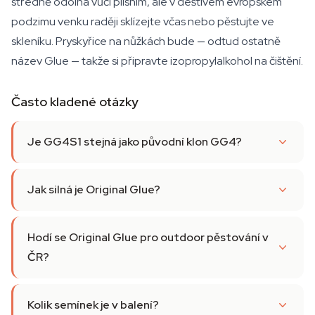
středně odolná vůči plísním, ale v deštivém evropském
podzimu venku raději sklízejte včas nebo pěstujte ve
skleníku. Pryskyřice na nůžkách bude — odtud ostatně
název Glue — takže si připravte izopropylalkohol na čištění.
Často kladené otázky
Je GG4S1 stejná jako původní klon GG4?
Jak silná je Original Glue?
Hodí se Original Glue pro outdoor pěstování v
ČR?
Kolik semínek je v balení?