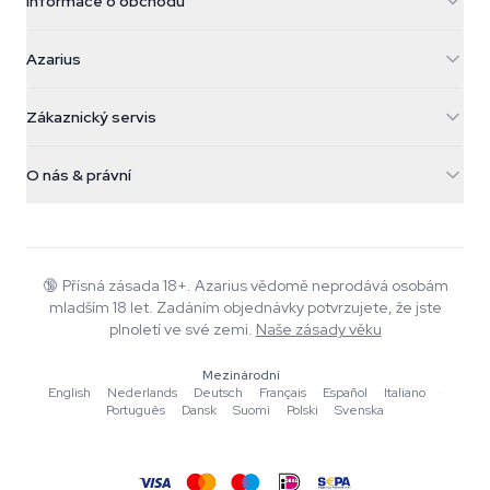
Informace o obchodu
Azarius
Azarius
Galvaniweg 11
5482 TN Schijndel
Konopná semínka
Zákaznický servis
Nederland
Kouzelné houby
Informace o dopravě
support@azarius.com
Smokeshop
O nás & právní
+31(0)204897914
Pravidla vrácení
Smartshop
O Azarius
Záruka kvality
Herbshop
Wiki
Kontaktujte nás
Growshop
Blog
🔞
Přísná zásada 18+. Azarius vědomě neprodává osobám
Časté dotazy
mladším 18 let. Zadáním objednávky potvrzujete, že jste
Hudba
Zásady ochrany osobních údajů
plnoletí ve své zemi.
Naše zásady věku
Autoři
Mezinárodní
Redakční standardy
English
·
Nederlands
·
Deutsch
·
Français
·
Español
·
Italiano
·
Português
·
Dansk
·
Suomi
·
Polski
·
Svenska
Nástroje a kalkulačky
Akce
Mapa stránek