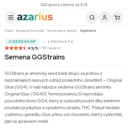
Skip to content
Doprava zdarma od €25
Úvod
Konopna Seminka
Semenarne Banky
Ggstrains
SEEDSHOP
1 PRODUKTŮ
4.5
/5
z 781 recenzí
Semena GGStrains
GGStrains je americký seed bank stojící za jednou z
nejznámějších lepivých odrůd posledního desetiletí — Original
Glue (GG4). V naší nabídce vedeme GGStrains seminko
Original Glue | GG4S1, feminizovanou S1 reprodukci
původního klonu GG4, který si vysloužil pověst díky extrémní
produkci pryskyřice a vysokému obsahu THC. Pokud hledáte
ověřenou genetiku Glue přímo od chovatelů, kteří ji vyšlechtili,
jste na správném místě.