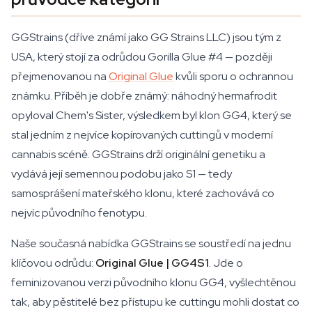
GGStrains (dříve známí jako GG Strains LLC) jsou tým z
USA, který stojí za odrůdou Gorilla Glue #4 — později
přejmenovanou na
Original Glue
kvůli sporu o ochrannou
známku. Příběh je dobře známý: náhodný hermafrodit
opyloval Chem's Sister, výsledkem byl klon GG4, který se
stal jedním z nejvíce kopírovaných cuttingů v moderní
cannabis scéně. GGStrains drží originální genetiku a
vydává její semennou podobu jako S1 — tedy
samosprášení mateřského klonu, které zachovává co
nejvíc původního fenotypu.
Naše současná nabídka GGStrains se soustředí na jednu
klíčovou odrůdu:
Original Glue | GG4S1
. Jde o
feminizovanou verzi původního klonu GG4, vyšlechtěnou
tak, aby pěstitelé bez přístupu ke cuttingu mohli dostat co