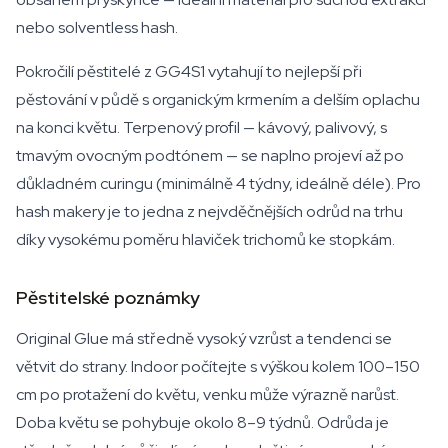
nebo solventless hash.
Pokročilí pěstitelé z GG4S1 vytahují to nejlepší při
pěstování v půdě s organickým krmením a delším oplachu
na konci květu. Terpenový profil — kávový, palivový, s
tmavým ovocným podtónem — se naplno projeví až po
důkladném curingu (minimálně 4 týdny, ideálně déle). Pro
hash makery je to jedna z nejvděčnějších odrůd na trhu
díky vysokému poměru hlaviček trichomů ke stopkám.
Pěstitelské poznámky
Original Glue má středně vysoký vzrůst a tendenci se
větvit do strany. Indoor počítejte s výškou kolem 100–150
cm po protažení do květu, venku může výrazně narůst.
Doba květu se pohybuje okolo 8–9 týdnů. Odrůda je