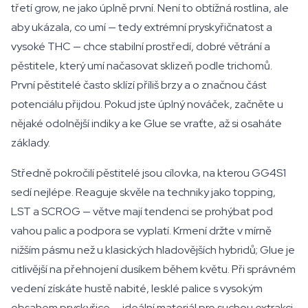
třetí grow, ne jako úplně první. Není to obtížná rostlina, ale
aby ukázala, co umí — tedy extrémní pryskyřičnatost a
vysoké THC — chce stabilní prostředí, dobré větrání a
pěstitele, který umí načasovat sklizeň podle trichomů.
První pěstitelé často sklízí příliš brzy a o značnou část
potenciálu přijdou. Pokud jste úplný nováček, začněte u
nějaké odolnější indiky a ke Glue se vraťte, až si osaháte
základy.
Středně pokročilí pěstitelé jsou cílovka, na kterou GG4S1
sedí nejlépe. Reaguje skvěle na techniky jako topping,
LST a SCROG — větve mají tendenci se prohýbat pod
vahou palic a podpora se vyplatí. Krmení držte v mírně
nižším pásmu než u klasických hladovějších hybridů; Glue je
citlivější na přehnojení dusíkem během květu. Při správném
vedení získáte hustě nabité, lesklé palice s vysokým
obsahem pryskyřice — ideální materiál pro suchou extrakci