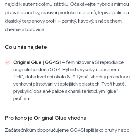
nejblíž k autentickému zážitku. Očekávejte hybrid s mírnou
převahou indiky, masivní produkci trichomů, lepivé palice a
klasický terpenový profil — zemitý, kávový, s nádechem
chemie a borovice.
Co u nás najdete
Original Glue | GG4S1
— feminizovaná S1 reprodukce
originálního klonu GG4. Hybrid s vysokým obsahem
THC, doba kvetení okolo 8–9 týdnů, vhodný pro indoor i
venkovní pěstování v teplejších oblastech. Tvoří husté,
pryskyřicí obalené palice s charakteristickým "glue"
profilem.
Pro koho je Original Glue vhodná
Začátečníkům doporučujeme GG4S1 spíš jako druhý nebo