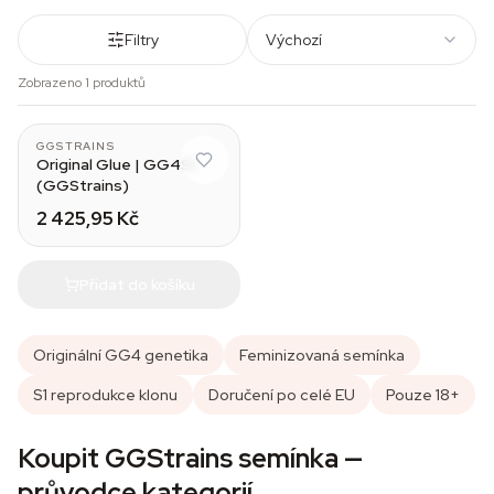
Filtry
Výchozí
Zobrazeno 1 produktů
GGSTRAINS
Original Glue | GG4S1
(GGStrains)
2 425,95 Kč
Přidat do košíku
Originální GG4 genetika
Feminizovaná semínka
S1 reprodukce klonu
Doručení po celé EU
Pouze 18+
Koupit GGStrains semínka —
průvodce kategorií