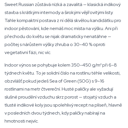
Sweet Russian zůstává nízká a zavalitá — klasická indikový
stavba s krátkými internody a širokými vějířovitými listy.
Tahle kompaktní postava z ní dělá skvělou kandidátku pro
indoor pěstování, kde nemáš moc místa na výšku. Ani při
přechodu do květu se nijak dramaticky nenatáhne —
počítej s nárůstem výšky zhruba o 30–40 % oproti
vegetativní fázi, nic víc.
Indoor výnos se pohybuje kolem 350–450 g/m² při 6–8
týdnech květu. To je solidní číslo na rostlinu téhle velikosti,
obzvlášť pokud jedeš Sea of Green (SOG) s 9–16
rostlinami na metr čtvereční. Husté paličky ale vyžadují
slušné proudění vzduchu skrz porost — stojatý vzduch a
tlusté indikové koly jsou spolehlivý recept na plíseň, hlavně
v posledních dvou týdnech, kdy paličky nabírají na
hmotnosti nejvíc.