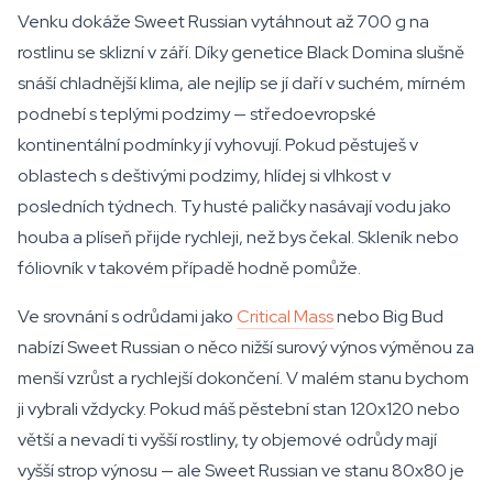
Venku dokáže Sweet Russian vytáhnout až 700 g na
rostlinu se sklizní v září. Díky genetice Black Domina slušně
snáší chladnější klima, ale nejlíp se jí daří v suchém, mírném
podnebí s teplými podzimy — středoevropské
kontinentální podmínky jí vyhovují. Pokud pěstuješ v
oblastech s deštivými podzimy, hlídej si vlhkost v
posledních týdnech. Ty husté paličky nasávají vodu jako
houba a plíseň přijde rychleji, než bys čekal. Skleník nebo
fóliovník v takovém případě hodně pomůže.
Ve srovnání s odrůdami jako
Critical Mass
nebo Big Bud
nabízí Sweet Russian o něco nižší surový výnos výměnou za
menší vzrůst a rychlejší dokončení. V malém stanu bychom
ji vybrali vždycky. Pokud máš pěstební stan 120x120 nebo
větší a nevadí ti vyšší rostliny, ty objemové odrůdy mají
vyšší strop výnosu — ale Sweet Russian ve stanu 80x80 je