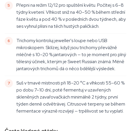
Přepni na režim 12/12 pro spuštění květu. Počítej s 6–8
týdny kvetení. Vlhkost sniž na 40–50 % během střední
fáze květu a pod 40 % v posledních dvou týdnech, aby
ses vyhnul plísni na těch hustých paličkách.
Trichomy kontroluj jeweller's loupe nebo USB
mikroskopem. Sklízej, když jsou trichomy převážně
mléčné s 10–20 % jantarových — to je moment pro plný
tělesný účinek, kterým je Sweet Russian známá. Méně
jantarových trichomů dá o něco bdělější výsledek.
Suš v tmavé místnosti při 18–20 °C a vlhkosti 55–60 %
po dobu 7–10 dní, poté fermentuj v uzavřených
skleněných zavařovačkách minimálně 2 týdny, první
týden denně odvětrávej. Citrusové terpeny se během
fermentace výrazně rozvíjejí — trpělivost se tu vyplatí.
Často kladené otázky