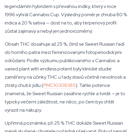
legendárním hybridem s převahou indiky, který v roce
1996 vyhrál Cannabis Cup. Výsledný poměr je zhruba 80 %
indica a 20 % sativa — dost na to, aby terpenový profil
zůstal zajímavý a nebyl jen jednorozměrný.
Obsah THC dosahuje až 25 %, čímž se Sweet Russian řadí
do horního patra mezi feminizovanými fotoperiodickými
odrůdami. Podle výzkumu publikovaného v
Cannabis: a
varied plant with endless potent
byly klinické studie
zaměřeny na účinky THC u řady stavů včetně nevolnosti a
ztráty chuti k jídlu (
PMC10308385
). Tahle potence
znamená, že Sweet Russian zasáhne rychle a tvrdě — je to
typicky večerní záležitost, ne něco, po čem bys chtěl
vyrazit na nákupy.
Upřímná poznámka: při 25 % THC dokáže Sweet Russian
méně zkušené uživatele pořádně překvapit. Pokud nemáš