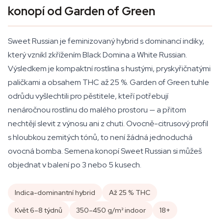
konopí od Garden of Green
Sweet Russian je feminizovaný hybrid s dominancí indiky,
který vznikl zkřížením Black Domina a White Russian.
Výsledkem je kompaktní rostlina s hustými, pryskyřičnatými
paličkami a obsahem THC až 25 %. Garden of Green tuhle
odrůdu vyšlechtili pro pěstitele, kteří potřebují
nenáročnou rostlinu do malého prostoru — a přitom
nechtějí slevit z výnosu ani z chuti. Ovocně-citrusový profil
s hloubkou zemitých tónů, to není žádná jednoduchá
ovocná bomba. Semena konopí Sweet Russian si můžeš
objednat v balení po 3 nebo 5 kusech.
Indica-dominantní hybrid
Až 25 % THC
Květ 6–8 týdnů
350–450 g/m² indoor
18+