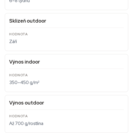
6–8 týdnů
Sklizeň outdoor
Září
Výnos indoor
350–450 g/m²
Výnos outdoor
Až 700 g/rostlina