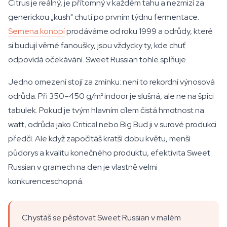
Citrus je reálný, je přítomný v každém tahu a nezmizí za
generickou „kush" chutí po prvním týdnu fermentace.
Semena konopí
prodáváme od roku 1999 a odrůdy, které
si budují věrné fanoušky, jsou vždycky ty, kde chuť
odpovídá očekávání. Sweet Russian tohle splňuje.
Jedno omezení stojí za zmínku: není to rekordní výnosová
odrůda. Při 350–450 g/m² indoor je slušná, ale ne na špici
tabulek. Pokud je tvým hlavním cílem čistá hmotnost na
watt, odrůda jako Critical nebo Big Bud ji v surové produkci
předčí. Ale když započítáš kratší dobu květu, menší
půdorys a kvalitu konečného produktu, efektivita Sweet
Russian v gramech na den je vlastně velmi
konkurenceschopná.
Chystáš se pěstovat Sweet Russian v malém