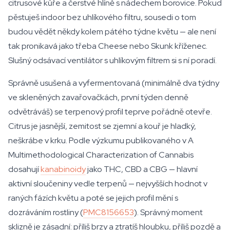
citrusové kůře a čerstvé hlíně s nádechem borovice. Pokud
pěstuješ indoor bez uhlíkového filtru, sousedi o tom
budou vědět někdy kolem pátého týdne květu — ale není
tak pronikavá jako třeba Cheese nebo Skunk kříženec.
Slušný odsávací ventilátor s uhlíkovým filtrem si s ní poradí.
Správně usušená a vyfermentovaná (minimálně dva týdny
ve skleněných zavařovačkách, první týden denně
odvětráváš) se terpenový profil teprve pořádně otevře.
Citrus je jasnější, zemitost se zjemní a kouř je hladký,
neškrábe v krku. Podle výzkumu publikovaného v
A
Multimethodological Characterization of Cannabis
dosahují
kanabinoidy
jako THC, CBD a CBG — hlavní
aktivní sloučeniny vedle terpenů — nejvyšších hodnot v
raných fázích květu a poté se jejich profil mění s
dozráváním rostliny (
PMC8156653
). Správný moment
sklizně je zásadní: příliš brzy a ztratíš hloubku, příliš pozdě a