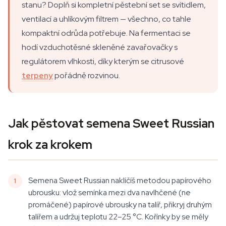
stanu? Doplň si kompletní pěstební set se svítidlem,
ventilací a uhlíkovým filtrem — všechno, co tahle
kompaktní odrůda potřebuje. Na fermentaci se
hodí vzduchotěsné skleněné zavařovačky s
regulátorem vlhkosti, díky kterým se citrusové
terpeny
pořádně rozvinou.
Jak pěstovat semena Sweet Russian
krok za krokem
Semena Sweet Russian naklíčíš metodou papírového
ubrousku: vlož semínka mezi dva navlhčené (ne
promáčené) papírové ubrousky na talíř, přikryj druhým
talířem a udržuj teplotu 22–25 °C. Kořínky by se měly