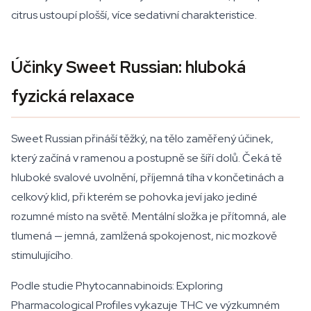
citrus ustoupí plošší, více sedativní charakteristice.
Účinky Sweet Russian: hluboká
fyzická relaxace
Sweet Russian přináší těžký, na tělo zaměřený účinek,
který začíná v ramenou a postupně se šíří dolů. Čeká tě
hluboké svalové uvolnění, příjemná tíha v končetinách a
celkový klid, při kterém se pohovka jeví jako jediné
rozumné místo na světě. Mentální složka je přítomná, ale
tlumená — jemná, zamlžená spokojenost, nic mozkově
stimulujícího.
Podle studie
Phytocannabinoids: Exploring
Pharmacological Profiles
vykazuje THC ve výzkumném