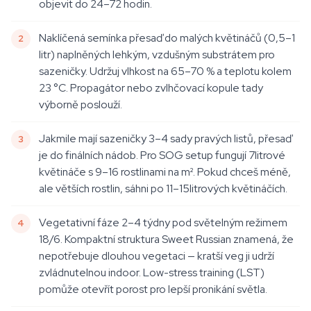
objevit do 24–72 hodin.
Naklíčená semínka přesaď do malých květináčů (0,5–1
litr) naplněných lehkým, vzdušným substrátem pro
sazeničky. Udržuj vlhkost na 65–70 % a teplotu kolem
23 °C. Propagátor nebo zvlhčovací kopule tady
výborně poslouží.
Jakmile mají sazeničky 3–4 sady pravých listů, přesaď
je do finálních nádob. Pro SOG setup fungují 7litrové
květináče s 9–16 rostlinami na m². Pokud chceš méně,
ale větších rostlin, sáhni po 11–15litrových květináčích.
Vegetativní fáze 2–4 týdny pod světelným režimem
18/6. Kompaktní struktura Sweet Russian znamená, že
nepotřebuje dlouhou vegetaci — kratší veg ji udrží
zvládnutelnou indoor. Low-stress training (LST)
pomůže otevřít porost pro lepší pronikání světla.