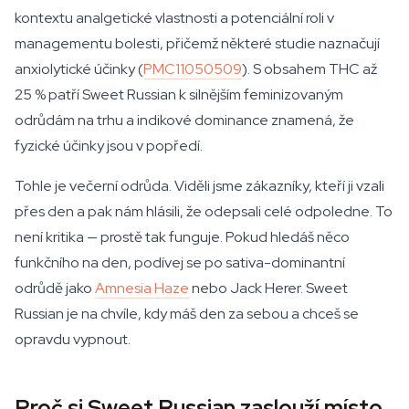
kontextu analgetické vlastnosti a potenciální roli v
managementu bolesti, přičemž některé studie naznačují
anxiolytické účinky (
PMC11050509
). S obsahem THC až
25 % patří Sweet Russian k silnějším feminizovaným
odrůdám na trhu a indikové dominance znamená, že
fyzické účinky jsou v popředí.
Tohle je večerní odrůda. Viděli jsme zákazníky, kteří ji vzali
přes den a pak nám hlásili, že odepsali celé odpoledne. To
není kritika — prostě tak funguje. Pokud hledáš něco
funkčního na den, podívej se po sativa-dominantní
odrůdě jako
Amnesia Haze
nebo Jack Herer. Sweet
Russian je na chvíle, kdy máš den za sebou a chceš se
opravdu vypnout.
Proč si Sweet Russian zaslouží místo