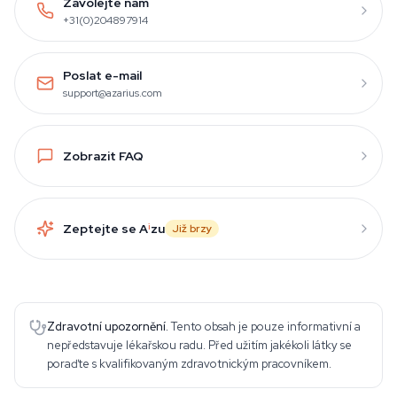
Zavolejte nám
+31(0)204897914
Poslat e-mail
support@azarius.com
Zobrazit FAQ
Zeptejte se A
i
zu
Již brzy
Zdravotní upozornění.
Tento obsah je pouze informativní a
nepředstavuje lékařskou radu. Před užitím jakékoli látky se
poraďte s kvalifikovaným zdravotnickým pracovníkem.