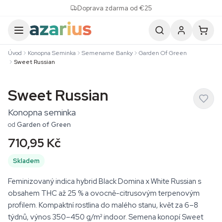
Skip to content
Doprava zdarma od €25
Úvod
Konopna Seminka
Semenarne Banky
Garden Of Green
Sweet Russian
Sweet Russian
Konopna seminka
od
Garden of Green
710,95 Kč
Skladem
Feminizovaný indica hybrid Black Domina x White Russian s
obsahem THC až 25 % a ovocně-citrusovým terpenovým
profilem. Kompaktní rostlina do malého stanu, květ za 6–8
týdnů, výnos 350–450 g/m² indoor. Semena konopí Sweet