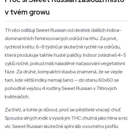
v tvém growu
Tři věci odlišují Sweet Russian od desítek dalších indica-
dominantních feminizovaných odrůd na trhu. Za prvé,
rychlost květu: 6–8 týdnů je skutečně rychlé na odrůdu,
která produkuje takhle husté paličky. Indoor zvládneš 4–5
cyklů ročně, pokud máš naladěné načasování vegetativní
fáze. Za druhé, kompaktní stavba znamená, že se vejde
tam, kde větší indiky nemají šanci — do stanu 60x60 se
pohodlně vejdou 4 rostliny Sweet Russian v 7litrových
květináčích.
Za třetí, a tohle je důvod, proč se pěstitelé vracejí: chuť.
Spousta silných indik s vysokým THC chutná jako hlína a nic
víc. Sweet Russian skutečně splní slib ovocného profilu.