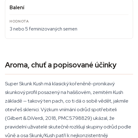
Balení
3 nebo 5 feminizovaných semen
Aroma, chuť a popisované účinky
Super Skunk Kush má klasický kořeněně-pronikavý
skunkový profil posazený na hašišovém, zemitém Kush
základě — takový ten pach, co ti dá o sobě vědět, jakmile
otevřeš sklenici. Výzkum vnímání odrůd spotřebiteli
(Gilbert & DiVerdi, 2018, PMC5798829) ukázal, že
pravidelní uživatelé skutečně rozlišují skupiny odrůd podle
vůně a osa Skunk/Kush patří k nejkonzistentněji