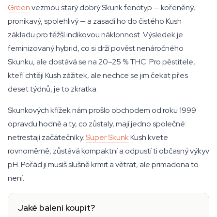
Green
vezmou starý dobrý Skunk fenotyp — kořeněný,
pronikavý, spolehlivý — a zasadí ho do čistého Kush
základu pro těžší indikovou náklonnost. Výsledek je
feminizovaný hybrid, co si drží pověst nenáročného
Skunku, ale dostává se na 20–25 % THC. Pro pěstitele,
kteří chtějí Kush zážitek, ale nechce se jim čekat přes
deset týdnů, je to zkratka.
Skunkových křížek nám prošlo obchodem od roku 1999
opravdu hodně a ty, co zůstaly, mají jedno společné:
netrestají začátečníky.
Super Skunk
Kush kvete
rovnoměrně, zůstává kompaktní a odpustí ti občasný výkyv
pH. Pořád ji musíš slušně krmit a větrat, ale primadona to
není.
Jaké balení koupit?