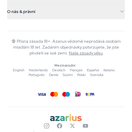
Kouzelné houby
Informace o dopravě
support@azarius.com
Smokeshop
O nás & právní
+31(0)204897914
Pravidla vrácení
Smartshop
O Azarius
Záruka kvality
Herbshop
Wiki
Kontaktujte nás
Growshop
Blog
🔞
Přísná zásada 18+. Azarius vědomě neprodává osobám
Časté dotazy
mladším 18 let. Zadáním objednávky potvrzujete, že jste
Autoři
Zásady ochrany osobních údajů
plnoletí ve své zemi.
Naše zásady věku
Redakční standardy
Mezinárodní
Nástroje a kalkulačky
English
·
Nederlands
·
Deutsch
·
Français
·
Español
·
Italiano
·
Português
·
Dansk
·
Suomi
·
Polski
·
Svenska
Akce
Mapa stránek