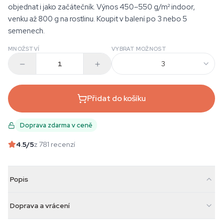
objednat i jako začátečník. Výnos 450–550 g/m² indoor,
venku až 800 g na rostlinu. Koupit v balení po 3 nebo 5
semenech.
MNOŽSTVÍ
VYBRAT MOŽNOST
3
Přidat do košíku
Doprava zdarma v ceně
4.5
/5
z 781 recenzí
Popis
Doprava a vrácení