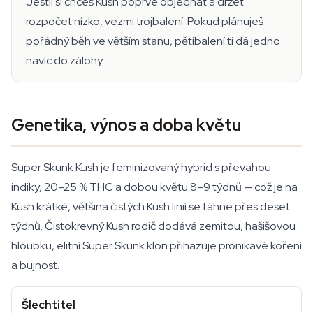
Jestli si chceš Kush poprvé objednat a držet
rozpočet nízko, vezmi trojbalení. Pokud plánuješ
pořádný běh ve větším stanu, pětibalení ti dá jedno
navíc do zálohy.
Genetika, výnos a doba květu
Super Skunk Kush je feminizovaný hybrid s převahou
indiky, 20–25 % THC a dobou květu 8–9 týdnů — což je na
Kush krátké, většina čistých Kush linií se táhne přes deset
týdnů. Čistokrevný Kush rodič dodává zemitou, hašišovou
hloubku, elitní Super Skunk klon přihazuje pronikavé koření
a bujnost.
Šlechtitel