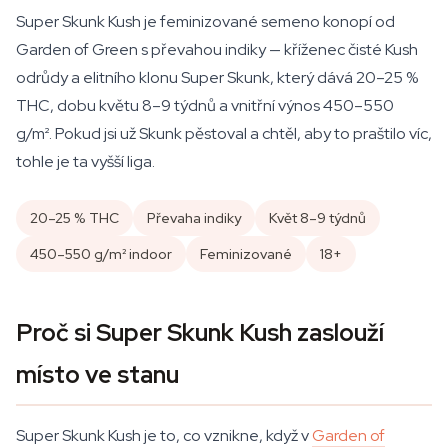
Super Skunk Kush je feminizované semeno konopí od
Garden of Green s převahou indiky — kříženec čisté Kush
odrůdy a elitního klonu Super Skunk, který dává 20–25 %
THC, dobu květu 8–9 týdnů a vnitřní výnos 450–550
g/m². Pokud jsi už Skunk pěstoval a chtěl, aby to praštilo víc,
tohle je ta vyšší liga.
20–25 % THC
Převaha indiky
Květ 8–9 týdnů
450–550 g/m² indoor
Feminizované
18+
Proč si Super Skunk Kush zaslouží
místo ve stanu
Super Skunk Kush je to, co vznikne, když v
Garden of