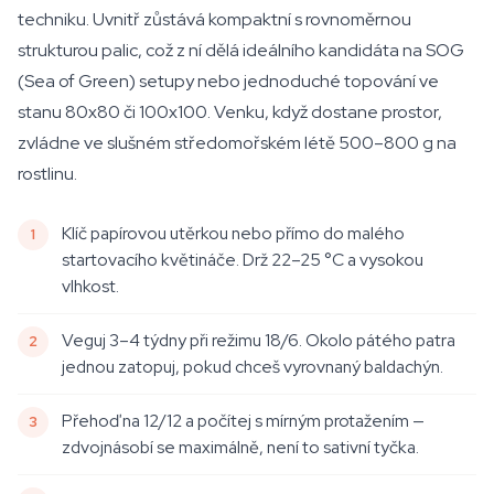
techniku. Uvnitř zůstává kompaktní s rovnoměrnou
strukturou palic, což z ní dělá ideálního kandidáta na SOG
(Sea of Green) setupy nebo jednoduché topování ve
stanu 80x80 či 100x100. Venku, když dostane prostor,
zvládne ve slušném středomořském létě 500–800 g na
rostlinu.
Klíč papírovou utěrkou nebo přímo do malého
startovacího květináče. Drž 22–25 °C a vysokou
vlhkost.
Veguj 3–4 týdny při režimu 18/6. Okolo pátého patra
jednou zatopuj, pokud chceš vyrovnaný baldachýn.
Přehoď na 12/12 a počítej s mírným protažením —
zdvojnásobí se maximálně, není to sativní tyčka.