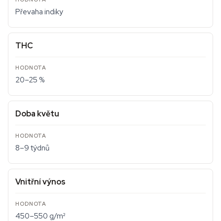
Převaha indiky
THC
20–25 %
Doba květu
8–9 týdnů
Vnitřní výnos
450–550 g/m²