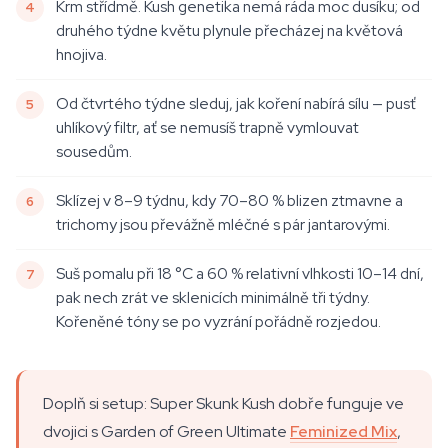
Krm střídmě. Kush genetika nemá ráda moc dusíku; od
druhého týdne květu plynule přecházej na květová
hnojiva.
Od čtvrtého týdne sleduj, jak koření nabírá sílu — pusť
uhlíkový filtr, ať se nemusíš trapně vymlouvat
sousedům.
Sklízej v 8–9 týdnu, kdy 70–80 % blizen ztmavne a
trichomy jsou převážně mléčné s pár jantarovými.
Suš pomalu při 18 °C a 60 % relativní vlhkosti 10–14 dní,
pak nech zrát ve sklenicích minimálně tři týdny.
Kořeněné tóny se po vyzrání pořádně rozjedou.
Doplň si setup: Super Skunk Kush dobře funguje ve
dvojici s Garden of Green Ultimate
Feminized Mix
,