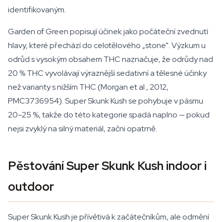
identifikovaným.
Garden of Green popisují účinek jako počáteční zvednutí
hlavy, které přechází do celotělového „stone". Výzkum u
odrůd s vysokým obsahem THC naznačuje, že odrůdy nad
20 % THC vyvolávají výraznější sedativní a tělesné účinky
než varianty s nižším THC (Morgan et al., 2012,
PMC3736954). Super Skunk Kush se pohybuje v pásmu
20–25 %, takže do této kategorie spadá naplno — pokud
nejsi zvyklý na silný materiál, začni opatrně.
Pěstování Super Skunk Kush indoor i
outdoor
Super Skunk Kush je přívětivá k začátečníkům, ale odmění