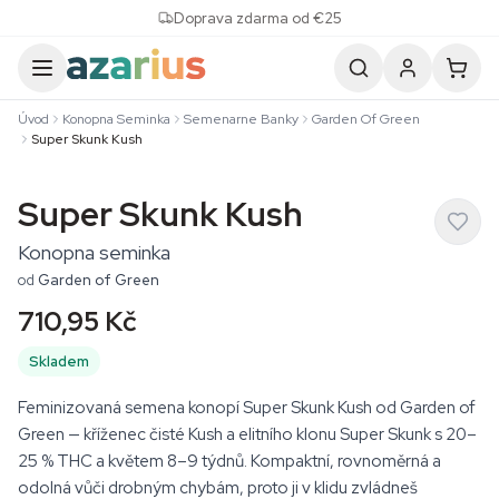
Skip to content
Doprava zdarma od €25
Úvod
Konopna Seminka
Semenarne Banky
Garden Of Green
Super Skunk Kush
Super Skunk Kush
Konopna seminka
od
Garden of Green
710,95 Kč
Skladem
Feminizovaná semena konopí Super Skunk Kush od Garden of
Green — kříženec čisté Kush a elitního klonu Super Skunk s 20–
25 % THC a květem 8–9 týdnů. Kompaktní, rovnoměrná a
odolná vůči drobným chybám, proto ji v klidu zvládneš