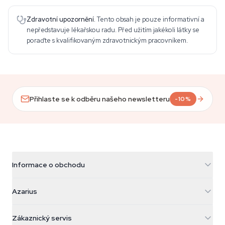
Zdravotní upozornění.
Tento obsah je pouze informativní a
nepředstavuje lékařskou radu. Před užitím jakékoli látky se
poraďte s kvalifikovaným zdravotnickým pracovníkem.
Přihlaste se k odběru našeho newsletteru
-10%
Informace o obchodu
Azarius
Azarius
Galvaniweg 11
5482 TN Schijndel
Konopná semínka
Zákaznický servis
Nederland