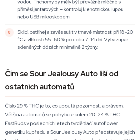
vodou. Trichomy by měly být převážně mléčné s
příměsí jantarových — kontroluj klenotnickou lupou
nebo USB mikroskopem.
Skliď, ostříhej a zavěs sušit v tmavé místnosti při 18–20
°C a vlhkosti 55–60 % po dobu 7–14 dní. Vytvrzuj ve
skleněných dózách minimálně 2 týdny.
Čím se Sour Jealousy Auto liší od
ostatních automatů
Číslo 29 % THC je to, co upoutá pozornost, a právem.
Většina automatů se pohybuje kolem 20–24 % THC.
FastBuds v posledních letech tvrdě tlačí autoflower
genetiku kupředu a Sour Jealousy Auto představuje jejich