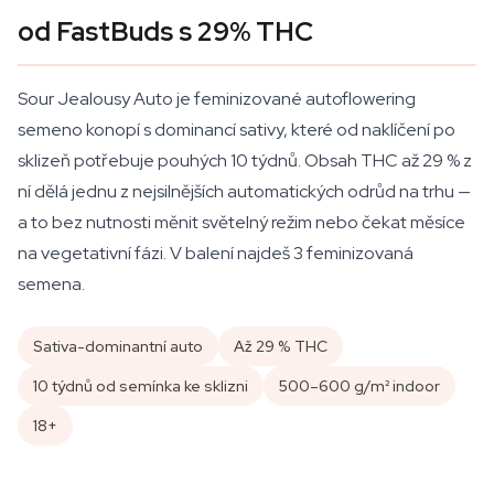
od FastBuds s 29% THC
Sour Jealousy Auto je feminizované autoflowering
semeno konopí s dominancí sativy, které od naklíčení po
sklizeň potřebuje pouhých 10 týdnů. Obsah THC až 29 % z
ní dělá jednu z nejsilnějších automatických odrůd na trhu —
a to bez nutnosti měnit světelný režim nebo čekat měsíce
na vegetativní fázi. V balení najdeš 3 feminizovaná
semena.
Sativa-dominantní auto
Až 29 % THC
10 týdnů od semínka ke sklizni
500–600 g/m² indoor
18+