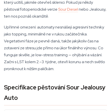
který ucítíš, jakmile otevřeš sklenici. Pokud jsi někdy
pěstoval fotoperiodické verze
Sour Diesel
nebo Jealousy,
ten nos poznáš okamžitě.
Upřímné omezení: automaty nesnášejí agresivní techniky
jako topping, minimálně ne v rukou začátečníka.
Vegetativní fáze je pevně daná, takže jakýkoliv čas na
zotavení ze stresu jde přímo na úkor finálního výnosu. Co
funguje skvěle, je low-stress training — ohýbání a vázání.
Začni s LST kolem 2.–3. týdne, otevři korunu a nech světlo
proniknout k nižším paličkám.
Specifikace pěstování Sour Jealousy
Auto