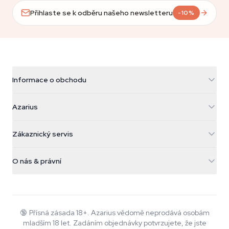
Přihlaste se k odběru našeho newsletteru
-10%
Informace o obchodu
Azarius
Azarius
Galvaniweg 11
5482 TN Schijndel
Konopná semínka
Zákaznický servis
Nederland
Kouzelné houby
Informace o dopravě
support@azarius.com
Smokeshop
O nás & právní
+31(0)204897914
Pravidla vrácení
Smartshop
O Azarius
Záruka kvality
Herbshop
Wiki
Kontaktujte nás
Growshop
Blog
🔞
Přísná zásada 18+. Azarius vědomě neprodává osobám
Časté dotazy
mladším 18 let. Zadáním objednávky potvrzujete, že jste
Hudba