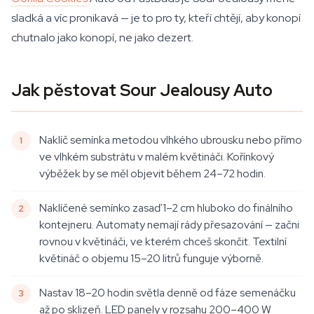
sladká a víc pronikavá — je to pro ty, kteří chtějí, aby konopí
chutnalo jako konopí, ne jako dezert.
Jak pěstovat Sour Jealousy Auto
Naklíč semínka metodou vlhkého ubrousku nebo přímo
ve vlhkém substrátu v malém květináči. Kořínkový
výběžek by se měl objevit během 24–72 hodin.
Naklíčené semínko zasaď 1–2 cm hluboko do finálního
kontejneru. Automaty nemají rády přesazování — začni
rovnou v květináči, ve kterém chceš skončit. Textilní
květináč o objemu 15–20 litrů funguje výborně.
Nastav 18–20 hodin světla denně od fáze semenáčku
až po sklizeň. LED panely v rozsahu 200–400 W