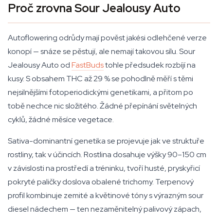
Proč zrovna Sour Jealousy Auto
Autoflowering odrůdy mají pověst jakési odlehčené verze
konopí — snáze se pěstují, ale nemají takovou sílu. Sour
Jealousy Auto od
FastBuds
tohle předsudek rozbíjí na
kusy. S obsahem THC až 29 % se pohodlně měří s těmi
nejsilnějšími fotoperiodickými genetikami, a přitom po
tobě nechce nic složitého. Žádné přepínání světelných
cyklů, žádné měsíce vegetace.
Sativa-dominantní genetika se projevuje jak ve struktuře
rostliny, tak v účincích. Rostlina dosahuje výšky 90–150 cm
v závislosti na prostředí a tréninku, tvoří husté, pryskyřicí
pokryté paličky doslova obalené trichomy. Terpenový
profil kombinuje zemité a květinové tóny s výrazným sour
diesel nádechem — ten nezaměnitelný palivový zápach,