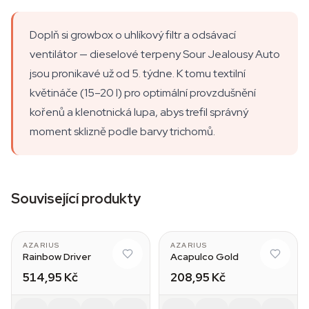
Doplň si growbox o uhlíkový filtr a odsávací
ventilátor — dieselové terpeny Sour Jealousy Auto
jsou pronikavé už od 5. týdne. K tomu textilní
květináče (15–20 l) pro optimální provzdušnění
kořenů a klenotnická lupa, abys trefil správný
moment sklizně podle barvy trichomů.
Související produkty
AZARIUS
AZARIUS
Rainbow Driver
Acapulco Gold
514,95 Kč
208,95 Kč