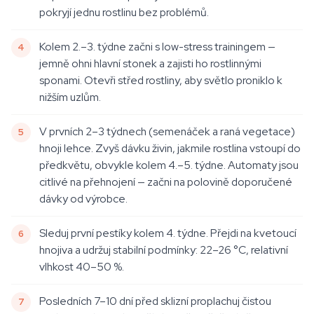
pokryjí jednu rostlinu bez problémů.
Kolem 2.–3. týdne začni s low-stress trainingem —
jemně ohni hlavní stonek a zajisti ho rostlinnými
sponami. Otevři střed rostliny, aby světlo proniklo k
nižším uzlům.
V prvních 2–3 týdnech (semenáček a raná vegetace)
hnoji lehce. Zvyš dávku živin, jakmile rostlina vstoupí do
předkvětu, obvykle kolem 4.–5. týdne. Automaty jsou
citlivé na přehnojení — začni na polovině doporučené
dávky od výrobce.
Sleduj první pestíky kolem 4. týdne. Přejdi na kvetoucí
hnojiva a udržuj stabilní podmínky: 22–26 °C, relativní
vlhkost 40–50 %.
Posledních 7–10 dní před sklizní proplachuj čistou