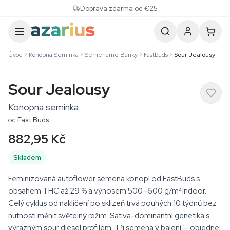
Skip to content
Doprava zdarma od €25
Úvod
Konopna Seminka
Semenarne Banky
Fastbuds
Sour Jealousy
Sour Jealousy
Konopna seminka
od
Fast Buds
882,95 Kč
Skladem
Feminizovaná autoflower semena konopí od FastBuds s
obsahem THC až 29 % a výnosem 500–600 g/m² indoor.
Celý cyklus od naklíčení po sklizeň trvá pouhých 10 týdnů bez
nutnosti měnit světelný režim. Sativa-dominantní genetika s
výrazným sour diesel profilem. Tři semena v balení — objednej