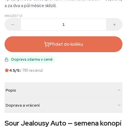
a za dva a půl měsíce sklízíš.
MNOŽSTVÍ
Přidat do košíku
Doprava zdarma v ceně
4.5
/5
z 781 recenzí
Popis
Doprava a vrácení
Sour Jealousy Auto — semena konopí