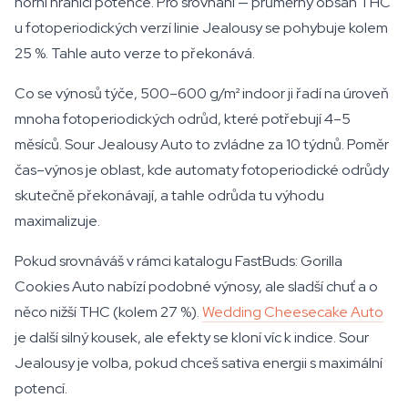
horní hranici potence. Pro srovnání — průměrný obsah THC
u fotoperiodických verzí linie Jealousy se pohybuje kolem
25 %. Tahle auto verze to překonává.
Co se výnosů týče, 500–600 g/m² indoor ji řadí na úroveň
mnoha fotoperiodických odrůd, které potřebují 4–5
měsíců. Sour Jealousy Auto to zvládne za 10 týdnů. Poměr
čas–výnos je oblast, kde automaty fotoperiodické odrůdy
skutečně překonávají, a tahle odrůda tu výhodu
maximalizuje.
Pokud srovnáváš v rámci katalogu FastBuds: Gorilla
Cookies Auto nabízí podobné výnosy, ale sladší chuť a o
něco nižší THC (kolem 27 %).
Wedding Cheesecake Auto
je další silný kousek, ale efekty se kloní víc k indice. Sour
Jealousy je volba, pokud chceš sativa energii s maximální
potencí.