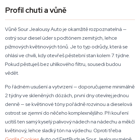
Profil chuti a vůně
Vůně Sour Jealousy Auto je okamžitě rozpoznatelná —
ostrý sour diesel úder s podtónem zemitých, lehce
pižmových květinových tónů. Je to typ odrůdy, která se
ohlásí ve chvíli, kdy otevřeš pěstební stan kolem 7. týdne.
Pokud pěstuješ bez uhlíkového filtru, sousedi budou
vědět.
Po řádném usušení a vytvrzení — doporučujeme minimálně
2 týdny ve skleněných dózách, první dny otevírej jednou
denně — se květinové tóny pořádně rozvinou a dieselová
ostrost se zjemní do něčeho komplexnějšího. Při kouření
ucítíš ten samý kyselý palivový nádech na nádechu a měkčí
květinový, lehce sladký tón na výdechu. Oproti třeba
Gorilla Cookies
Auto od FastBuds je Sour Jealousy méně