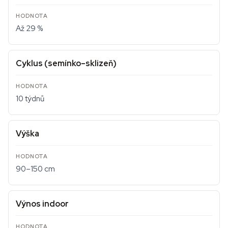
Až 29 %
Cyklus (semínko–sklizeň)
10 týdnů
Výška
90–150 cm
Výnos indoor