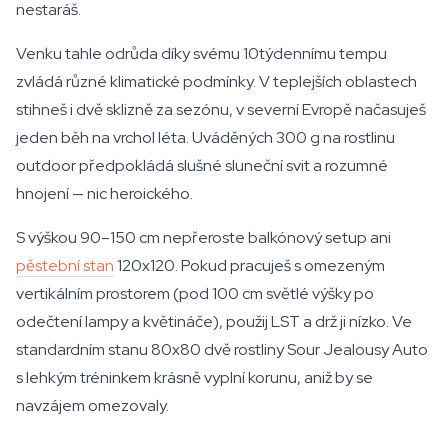
nestaráš.
Venku tahle odrůda díky svému 10týdennímu tempu
zvládá různé klimatické podmínky. V teplejších oblastech
stihneš i dvě sklizně za sezónu, v severní Evropě načasuješ
jeden běh na vrchol léta. Uváděných 300 g na rostlinu
outdoor předpokládá slušné sluneční svit a rozumné
hnojení — nic heroického.
S výškou 90–150 cm nepřeroste balkónový setup ani
pěstební stan
120x120. Pokud pracuješ s omezeným
vertikálním prostorem (pod 100 cm světlé výšky po
odečtení lampy a květináče), použij LST a drž ji nízko. Ve
standardním stanu 80x80 dvě rostliny Sour Jealousy Auto
s lehkým tréninkem krásně vyplní korunu, aniž by se
navzájem omezovaly.