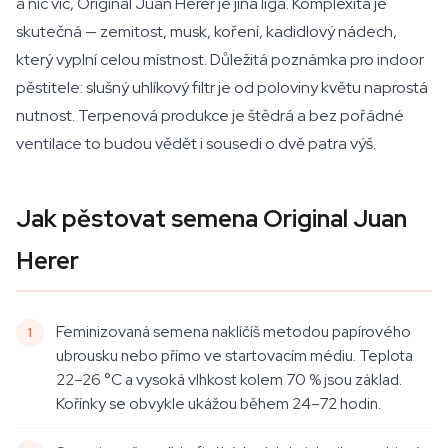
a nic víc, Original Juan Herer je jiná liga. Komplexita je
skutečná — zemitost, musk, koření, kadidlový nádech,
který vyplní celou místnost. Důležitá poznámka pro indoor
pěstitele: slušný uhlíkový filtr je od poloviny květu naprostá
nutnost. Terpenová produkce je štědrá a bez pořádné
ventilace to budou vědět i sousedi o dvě patra výš.
Jak pěstovat semena Original Juan
Herer
Feminizovaná semena naklíčíš metodou papírového
ubrousku nebo přímo ve startovacím médiu. Teplota
22–26 °C a vysoká vlhkost kolem 70 % jsou základ.
Kořínky se obvykle ukážou během 24–72 hodin.