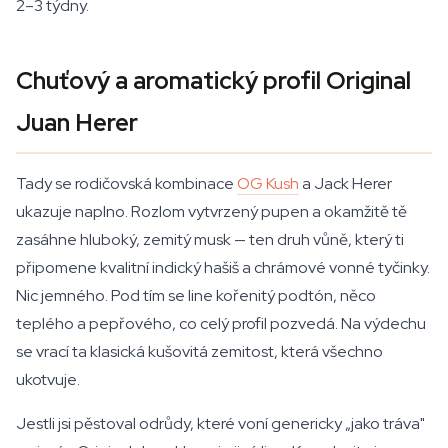
2–3 týdny.
Chuťový a aromatický profil Original
Juan Herer
Tady se rodičovská kombinace
OG Kush
a Jack Herer
ukazuje naplno. Rozlom vytvrzený pupen a okamžitě tě
zasáhne hluboký, zemitý musk — ten druh vůně, který ti
připomene kvalitní indický hašiš a chrámové vonné tyčinky.
Nic jemného. Pod tím se line kořenitý podtón, něco
teplého a pepřového, co celý profil pozvedá. Na výdechu
se vrací ta klasická kušovitá zemitost, která všechno
ukotvuje.
Jestli jsi pěstoval odrůdy, které voní genericky „jako tráva"