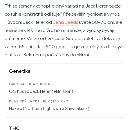
Trh se semeny konopí je plný variací na Jack Herer, takže
co tuhle konkrétně odlišuje? Především rychlost a výnos.
Původní Jack Herer od
Sensi Seeds
kvete 50–70 dní, ale
reálně se většinou drží u horní hranice, a výnosy bývají
průměrné. Verze od Delicious Seeds spolehlivě dokvete
za 55–65 dní a tlačí 600 g/m² — to je znatelný rozdíl, když
platíš za elektřinu a počítáš dny do sklizně.
Genetika
OG Kush x Jack Herer (elitní klon)
Haze x (Northern Lights #5 x Shiva Skunk)
THC