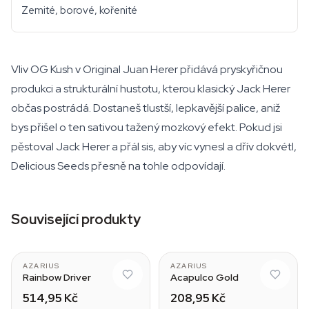
Zemité, borové, kořenité
Vliv OG Kush v Original Juan Herer přidává pryskyřičnou
produkci a strukturální hustotu, kterou klasický Jack Herer
občas postrádá. Dostaneš tlustší, lepkavější palice, aniž
bys přišel o ten sativou tažený mozkový efekt. Pokud jsi
pěstoval Jack Herer a přál sis, aby víc vynesl a dřív dokvétl,
Delicious Seeds přesně na tohle odpovídají.
Související produkty
AZARIUS
AZARIUS
Rainbow Driver
Acapulco Gold
514,95 Kč
208,95 Kč