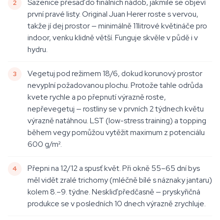
Sazenice přesaď do finálních nádob, jakmile se objeví
první pravé listy. Original Juan Herer roste s vervou,
takže jí dej prostor — minimálně 11litrové květináče pro
indoor, venku klidně větší. Funguje skvěle v půdě i v
hydru.
Vegetuj pod režimem 18/6, dokud korunový prostor
nevyplní požadovanou plochu. Protože tahle odrůda
kvete rychle a po přepnutí výrazně roste,
nepřevegetuj — rostliny se v prvních 2 týdnech květu
výrazně natáhnou. LST (low-stress training) a topping
během vegy pomůžou vytěžit maximum z potenciálu
600 g/m².
Přepni na 12/12 a spusť květ. Při okně 55–65 dní bys
měl vidět zralé trichomy (mléčně bílé s náznaky jantaru)
kolem 8.–9. týdne. Neskliď předčasně — pryskyřičná
produkce se v posledních 10 dnech výrazně zrychluje.