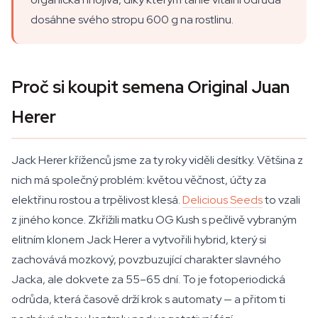
dosáhne svého stropu 600 g na rostlinu.
Proč si koupit semena Original Juan
Herer
Jack Herer kříženců jsme za ty roky viděli desítky. Většina z
nich má společný problém: květou věčnost, účty za
elektřinu rostou a trpělivost klesá.
Delicious Seeds
to vzali
z jiného konce. Zkřížili matku OG Kush s pečlivě vybraným
elitním klonem Jack Herer a vytvořili hybrid, který si
zachovává mozkový, povzbuzující charakter slavného
Jacka, ale dokvete za 55–65 dní. To je fotoperiodická
odrůda, která časově drží krok s automaty — a přitom ti