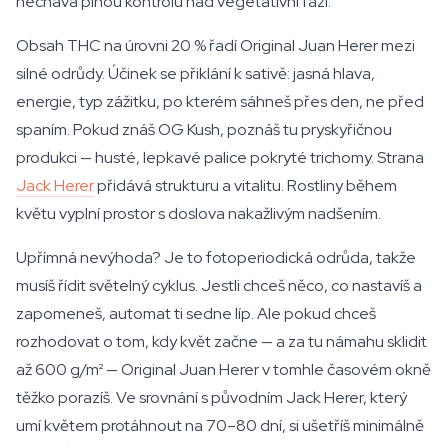
nechává plnou kontrolu nad vegetativní fází.
Obsah THC na úrovni 20 % řadí Original Juan Herer mezi
silné odrůdy. Účinek se přiklání k sativě: jasná hlava,
energie, typ zážitku, po kterém sáhneš přes den, ne před
spaním. Pokud znáš OG Kush, poznáš tu pryskyřičnou
produkci — husté, lepkavé palice pokryté trichomy. Strana
Jack Herer
přidává strukturu a vitalitu. Rostliny během
květu vyplní prostor s doslova nakažlivým nadšením.
Upřímná nevýhoda? Je to fotoperiodická odrůda, takže
musíš řídit světelný cyklus. Jestli chceš něco, co nastavíš a
zapomeneš, automat ti sedne líp. Ale pokud chceš
rozhodovat o tom, kdy květ začne — a za tu námahu sklidit
až 600 g/m² — Original Juan Herer v tomhle časovém okně
těžko porazíš. Ve srovnání s původním Jack Herer, který
umí květem protáhnout na 70–80 dní, si ušetříš minimálně