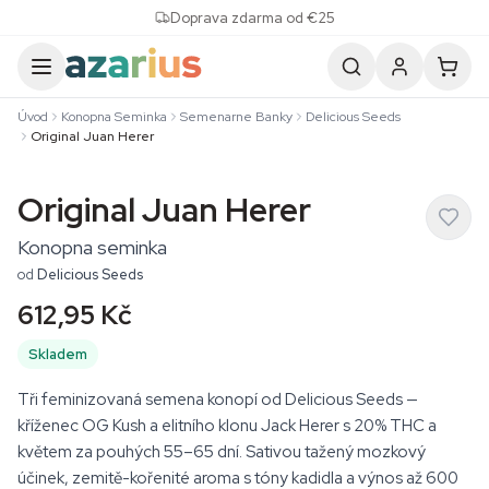
Skip to content
Doprava zdarma od €25
Úvod
Konopna Seminka
Semenarne Banky
Delicious Seeds
Original Juan Herer
Original Juan Herer
Konopna seminka
od
Delicious Seeds
612,95 Kč
Skladem
Tři feminizovaná semena konopí od Delicious Seeds —
kříženec OG Kush a elitního klonu Jack Herer s 20% THC a
květem za pouhých 55–65 dní. Sativou tažený mozkový
účinek, zemitě-kořenité aroma s tóny kadidla a výnos až 600