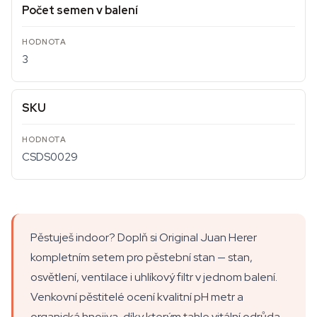
Počet semen v balení
3
SKU
CSDS0029
Pěstuješ indoor? Doplň si Original Juan Herer
kompletním setem pro pěstební stan — stan,
osvětlení, ventilace i uhlíkový filtr v jednom balení.
Venkovní pěstitelé ocení kvalitní pH metr a
organická hnojiva, díky kterým tahle vitální odrůda