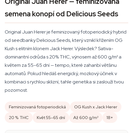
Original Juan Herer — feminizovaná
semena konopí od Delicious Seeds
Original Juan Herer je feminizovaný fotoperiodický hybrid
od seedbanky Delicious Seeds, který vznikl křížením OG
Kush s elitním klonem Jack Herer. Výsledek? Sativa-
dominantní odrůda s 20% THC, výnosem až 600 g/m² a
květem za 55–65 dní — tempo, které zahanbí většinu
automatů. Pokud hledáš energický, mozkový účinek v
kombinaci s rychlou sklizní, tahle genetika si zaslouží tvou
pozornost.
Feminizovaná fotoperiodická
OG Kush x Jack Herer
20 % THC
Květ 55–65 dní
Až 600 g/m²
18+