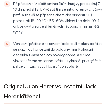
Při pěstování v půdě s minerálními hnojivy proplachuj 7–
10 dní před sklizní. Vyčistíš tím zemitý, kořenitý chuťový
profil a zbavíš se případné chemické drsnosti. Suš
pomalu při 18–20 °C a 55–60% vlhkosti po dobu 10–14
dní, pak vytvrzuj ve skleněných nádobách minimálně 2
týdny.
Venkovní pěstitelé na severní polokouli mohou počítat
se sklizní od konce září do poloviny října. Robustní
genetika zvládá teplotní výkyvy dobře, ale hlídej
vlhkost během pozdního květu — ty husté, pryskyřičné
palice umí zachytit vlhko a přivolat plísně.
Original Juan Herer vs. ostatní Jack
Herer kříženci