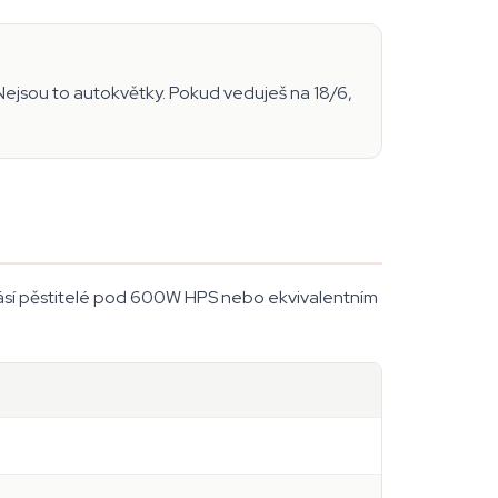
 Nejsou to autokvětky. Pokud veduješ na 18/6,
hlásí pěstitelé pod 600W HPS nebo ekvivalentním