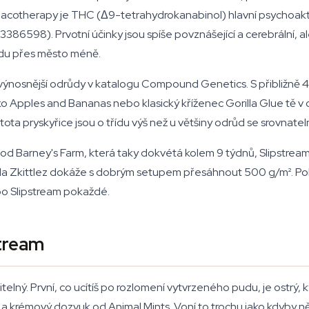
otherapy je THC (Δ9-tetrahydrokanabinol) hlavní psychoaktiv
23386598). Prvotní účinky jsou spíše povznášející a cerebrální,
ízdu přes město méně.
ýnosnější odrůdy v katalogu Compound Genetics. S přibližně 4
o Apples and Bananas nebo klasický kříženec Gorilla Glue tě v 
stota pryskyřice jsou o třídu výš než u většiny odrůd se srovnat
od Barney's Farm, která taky dokvétá kolem 9 týdnů, Slipstream n
illa Zkittlez dokáže s dobrým setupem přesáhnout 500 g/m². Pokud
 po Slipstream pokaždé.
stream
lný. První, co ucítíš po rozlomení vytvrzeného pudu, je ostrý, k
i a krémový dozvuk od Animal Mints. Voní to trochu jako kdyby ně