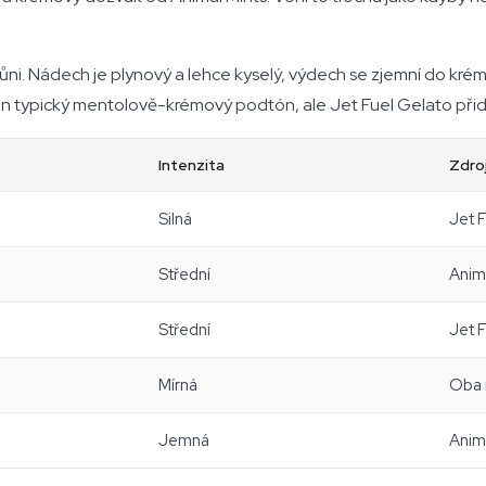
vůni. Nádech je plynový a lehce kyselý, výdech se zjemní do kr
en typický mentolově-krémový podtón, ale Jet Fuel Gelato přidá
Intenzita
Zdro
Silná
Jet 
Střední
Anim
Střední
Jet 
Mírná
Oba 
Jemná
Anim