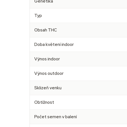
Genetika
Typ
Obsah THC
Doba květení indoor
Výnos indoor
Výnos outdoor
Sklizeň venku
Obtížnost
Počet semen v balení