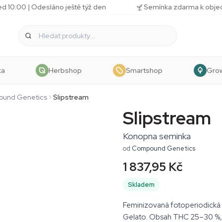
d 10:00 | Odesláno ještě týž den
Semínka zdarma k obj
ka
Herbshop
Smartshop
Gro
und Genetics
Slipstream
Slipstream
Konopna seminka
od
Compound Genetics
1 837,95 Kč
Skladem
Feminizovaná fotoperiodická 
Gelato. Obsah THC 25–30 %, 