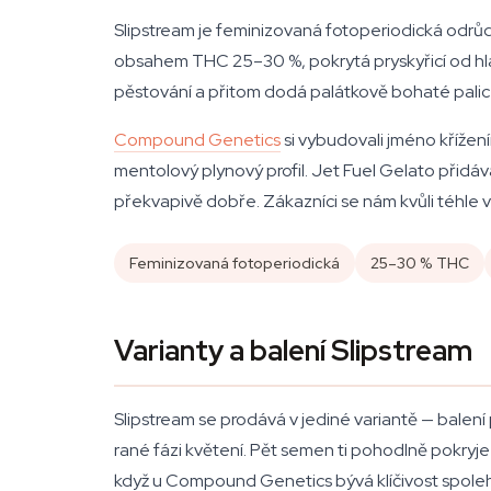
Slipstream je feminizovaná fotoperiodická odrůd
obsahem THC 25–30 %, pokrytá pryskyřicí od hlav
pěstování a přitom dodá palátkově bohaté palice
Compound Genetics
si vybudovali jméno křížen
mentolový plynový profil. Jet Fuel Gelato přidá
překvapivě dobře. Zákazníci se nám kvůli téhle v
Feminizovaná fotoperiodická
25–30 % THC
Varianty a balení Slipstream
Slipstream se prodává v jediné variantě — balen
rané fázi květení. Pět semen ti pohodlně pokryje p
když u Compound Genetics bývá klíčivost spoleh