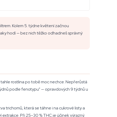
 filtrem. Kolem 5. týdne květení začnou
e taky hodí — bez nich těžko odhadneš správný
 tahle rostlina po tobě moc nechce. Nepřerůstá
1 týdnů podle fenotypu" — opravdových 9 týdnů u
va trichomů, která se táhne i na cukrové listy a
ví extrakce. Při 25–30 % THC je účinek výrazný.