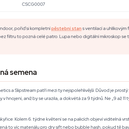
CSCG0007
ndoor, pořiď si kompletní
pěstební stan
s ventilací a uhlíkovým
ez filtru to pozná celé patro. Lupa nebo digitální mikroskop s
jiná semena
a Slipstream patří mezi ty nejspolehlivější. Důvod je prostý:
v hnojení, aniž by se urazila, a dokvétá za 9 týdnů. Ne „9 až 1
řice. Kolem 6. týdne květení se na palicích objeví viditelná vrst
mená to víc materiálu pro dry sift nebo bubble hash, pokud tě ba