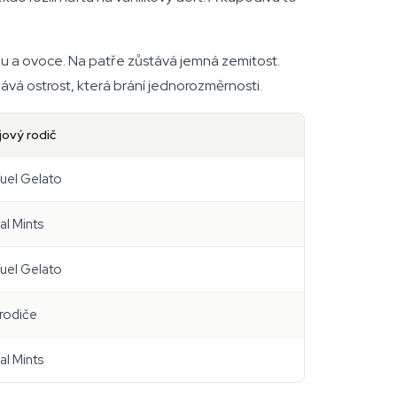
ému a ovoce. Na patře zůstává jemná zemitost.
vá ostrost, která brání jednorozměrnosti.
jový rodič
Fuel Gelato
al Mints
Fuel Gelato
rodiče
al Mints