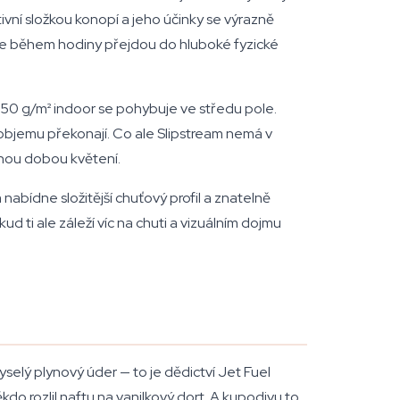
ní složkou konopí a jeho účinky se výrazně
 ale během hodiny přejdou do hluboké fyzické
50 g/m² indoor se pohybuje ve středu pole.
objemu překonají. Co ale Slipstream nemá v
elnou dobou květení.
abídne složitější chuťový profil a znatelně
 ti ale záleží víc na chuti a vizuálním dojmu
yselý plynový úder — to je dědictví Jet Fuel
kdo rozlil naftu na vanilkový dort. A kupodivu to