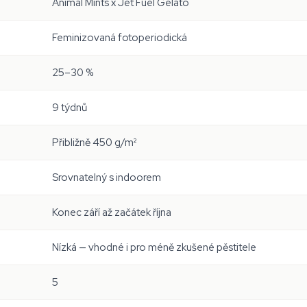
Animal Mints x Jet Fuel Gelato
Feminizovaná fotoperiodická
25–30 %
9 týdnů
Přibližně 450 g/m²
Srovnatelný s indoorem
Konec září až začátek října
Nízká — vhodné i pro méně zkušené pěstitele
5