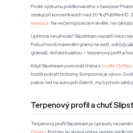
Podle výzkumu publikovaného v časopise Pharmac
zesilují při koncentracích nad 20 % (PubMed ID: 
relaxace
. Na večerní posezení skvělé, na cykloj
Upřímná nevýhoda? Slipstream nepatří mezi nejv
Pokud honíš maximální gramy na watt, odrůdy jak
gramáži, dohání kvalitou — terpenový profil a hu
Když Slipstream porovnáš třeba s
Gorilla Zkittlez
hustší pokrytí trichomy. Kompromis je výnos: Gor
palice než na surových číslech, my bychom sáhli
Terpenový profil a chuť Slip
Terpenový profil Slipstream je opravdu nezaměnite
Gelato
. Pod tím se skrývá vrstva zemité sladkost