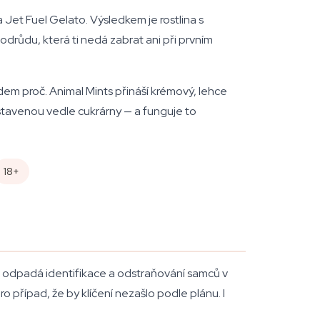
Jet Fuel Gelato. Výsledkem je rostlina s
drůdu, která ti nedá zabrat ani při prvním
dem proč. Animal Mints přináší krémový, lehce
stavenou vedle cukrárny — a funguje to
18+
e odpadá identifikace a odstraňování samců v
ro případ, že by klíčení nezašlo podle plánu. I