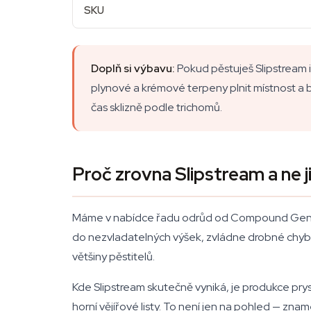
SKU
Doplň si výbavu:
Pokud pěstuješ Slipstream i
plynové a krémové terpeny plnit místnost a b
čas sklizně podle trichomů.
Proč zrovna Slipstream a ne 
Máme v nabídce řadu odrůd od Compound Genetics 
do nezvladatelných výšek, zvládne drobné chyby 
většiny pěstitelů.
Kde Slipstream skutečně vyniká, je produkce prysky
horní vějířové listy. To není jen na pohled — zna