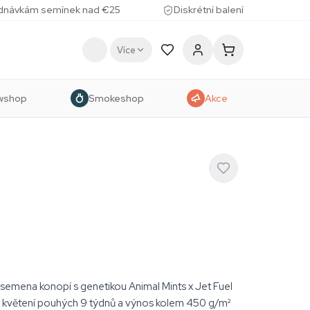
ednávkám semínek nad €25
Diskrétní balení
Více
wshop
Smokeshop
Akce
semena konopí s genetikou Animal Mints x Jet Fuel
květení pouhých 9 týdnů a výnos kolem 450 g/m²