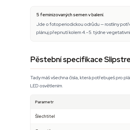
5 feminizovaných semen v balení.
Jde o fotoperiodickou odrůdu — rostliny potře
plánuj přepnutí kolem 4.–5. týdne vegetativní 
Pěstební specifikace Slipst
Tady máš všechna čísla, která potřebuješ pro pl
LED osvětlením.
Parametr
Šlechtitel