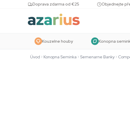
Skip to content
Doprava zdarma od €25
Objednejte pře
Kouzelne houby
Konopna semin
Úvod
Konopna Seminka
Semenarne Banky
Compo