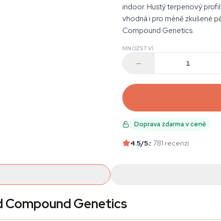
indoor. Hustý terpenový prof
vhodná i pro méně zkušené pěs
Compound Genetics.
MNOŽSTVÍ
Doprava zdarma v ceně
4.5
/5
z 781 recenzí
od Compound Genetics