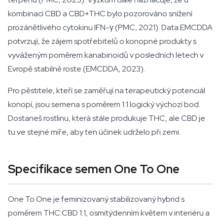
kombinací CBD a CBD+THC bylo pozorováno snížení
prozánětlivého cytokinu IFN-γ (PMC, 2021). Data EMCDDA
potvrzují, že zájem spotřebitelů o konopné produkty s
vyváženým poměrem kanabinoidů v posledních letech v
Evropě stabilně roste (EMCDDA, 2023).
Pro pěstitele, kteří se zaměřují na terapeutický potenciál
konopí, jsou semena s poměrem 1:1 logický výchozí bod.
Dostaneš rostlinu, která stále produkuje THC, ale CBD je
tu ve stejné míře, aby ten účinek udrželo při zemi.
Specifikace semen One To One
One To One je feminizovaný stabilizovaný hybrid s
poměrem THC:CBD 1:1, osmitýdenním květem v interiéru a