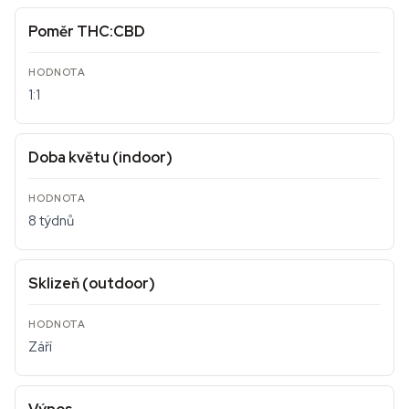
Poměr THC:CBD
1:1
Doba květu (indoor)
8 týdnů
Sklizeň (outdoor)
Září