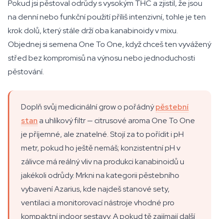
Pokud jsi pěstoval odrůdy s vysokým THC a zjistil, že jsou
na denní nebo funkční použití příliš intenzivní, tohle je ten
krok dolů, který stále drží oba kanabinoidy v mixu.
Objednej si semena One To One, když chceš ten vyvážený
střed bez kompromisů na výnosu nebo jednoduchosti
pěstování.
Doplň svůj medicinální grow o pořádný
pěstební
stan
a uhlíkový filtr — citrusové aroma One To One
je příjemné, ale znatelné. Stojí za to pořídit i pH
metr, pokud ho ještě nemáš; konzistentní pH v
zálivce má reálný vliv na produkci kanabinoidů u
jakékoli odrůdy. Mrkni na kategorii pěstebního
vybavení Azarius, kde najdeš stanové sety,
ventilaci a monitorovací nástroje vhodné pro
kompaktní indoor sestavy. A pokud tě zajímají další