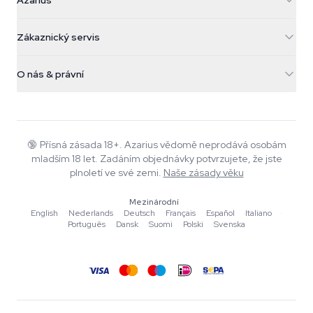
Azarius
Galvaniweg 11
5482 TN Schijndel
Konopná semínka
Zákaznický servis
Nederland
Kouzelné houby
Informace o dopravě
support@azarius.com
Smokeshop
O nás & právní
+31(0)204897914
Pravidla vrácení
Smartshop
O Azarius
Záruka kvality
Herbshop
Wiki
Kontaktujte nás
Growshop
Blog
🔞
Přísná zásada 18+. Azarius vědomě neprodává osobám
Časté dotazy
mladším 18 let. Zadáním objednávky potvrzujete, že jste
Autoři
Zásady ochrany osobních údajů
plnoletí ve své zemi.
Naše zásady věku
Redakční standardy
Mezinárodní
Nástroje a kalkulačky
English
·
Nederlands
·
Deutsch
·
Français
·
Español
·
Italiano
·
Português
·
Dansk
·
Suomi
·
Polski
·
Svenska
Akce
Mapa stránek