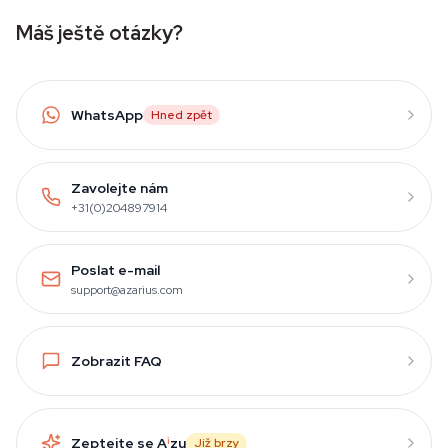
Máš ještě otázky?
WhatsApp
Hned zpět
Zavolejte nám
+31(0)204897914
Poslat e-mail
support@azarius.com
Zobrazit FAQ
Zeptejte se A
i
zu
Již brzy