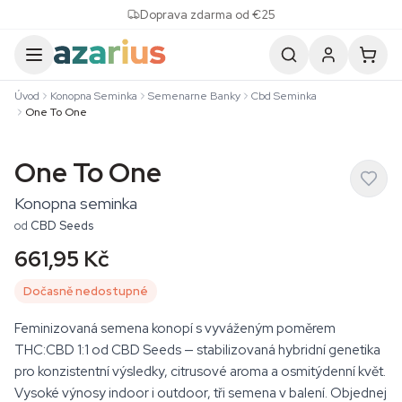
Skip to content
Doprava zdarma od €25
Úvod
Konopna Seminka
Semenarne Banky
Cbd Seminka
One To One
One To One
Konopna seminka
od
CBD Seeds
661,95 Kč
Dočasně nedostupné
Feminizovaná semena konopí s vyváženým poměrem
THC:CBD 1:1 od CBD Seeds — stabilizovaná hybridní genetika
pro konzistentní výsledky, citrusové aroma a osmitýdenní květ.
Vysoké výnosy indoor i outdoor, tři semena v balení. Objednej