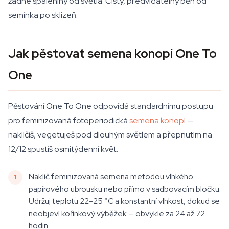
žádné spáleniny od světla. Čistý, předvídatelný běh od
semínka po sklizeň.
Jak pěstovat semena konopí One To
One
Pěstování One To One odpovídá standardnímu postupu
pro feminizovaná fotoperiodická
semena konopí
—
naklíčíš, vegetuješ pod dlouhým světlem a přepnutím na
12/12 spustíš osmitýdenní květ.
Naklíč feminizovaná semena metodou vlhkého
papírového ubrousku nebo přímo v sadbovacím bločku.
Udržuj teplotu 22–25 °C a konstantní vlhkost, dokud se
neobjeví kořínkový výběžek — obvykle za 24 až 72
hodin.