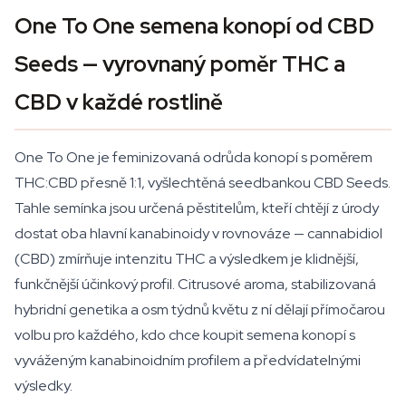
One To One semena konopí od CBD
Seeds — vyrovnaný poměr THC a
CBD v každé rostlině
One To One je feminizovaná odrůda konopí s poměrem
THC:CBD přesně 1:1, vyšlechtěná seedbankou CBD Seeds.
Tahle semínka jsou určená pěstitelům, kteří chtějí z úrody
dostat oba hlavní kanabinoidy v rovnováze — cannabidiol
(CBD) zmírňuje intenzitu THC a výsledkem je klidnější,
funkčnější účinkový profil. Citrusové aroma, stabilizovaná
hybridní genetika a osm týdnů květu z ní dělají přímočarou
volbu pro každého, kdo chce koupit semena konopí s
vyváženým kanabinoidním profilem a předvídatelnými
výsledky.