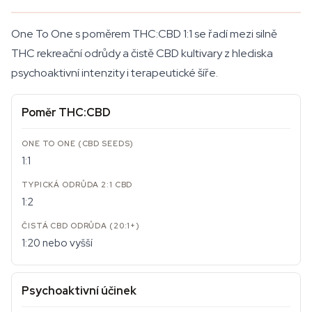
One To One s poměrem THC:CBD 1:1 se řadí mezi silně
THC rekreační odrůdy a čistě CBD kultivary z hlediska
psychoaktivní intenzity i terapeutické šíře.
Poměr THC:CBD
1:1
1:2
1:20 nebo vyšší
Psychoaktivní účinek