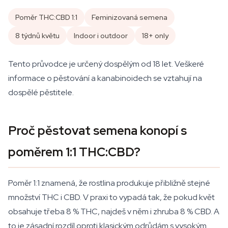
Poměr THC:CBD 1:1
Feminizovaná semena
8 týdnů květu
Indoor i outdoor
18+ only
Tento průvodce je určený dospělým od 18 let. Veškeré
informace o pěstování a kanabinoidech se vztahují na
dospělé pěstitele.
Proč pěstovat semena konopí s
poměrem 1:1 THC:CBD?
Poměr 1:1 znamená, že rostlina produkuje přibližně stejné
množství THC i CBD. V praxi to vypadá tak, že pokud květ
obsahuje třeba 8 % THC, najdeš v něm i zhruba 8 % CBD. A
to je zásadní rozdíl oproti klasickým odrůdám s vysokým