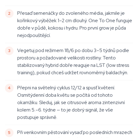
Přesaď semenáčky do zvoleného média, jakmile je
kořínkový výběžek 1–2 cm dlouhý. One To One funguje
dobře v půdě, kokosu i hydru. Pro první grow je půda
nejodpouštějící.
Vegetuj pod režimem 18/6 po dobu 3–5 týdnů podle
prostoru a požadované velikosti rostliny. Tento
stabilizovaný hybrid dobře reaguje na LST (low stress
training), pokud chceš udržet rovnoměrný baldachýn.
Přepni na světelný cyklus 12/12 a spusť květení.
Osmitýdenní doba květu se počítá od tohoto
okamžiku. Sleduj, jak se citrusové aroma zintenzivní
kolem 5.–6. týdne — to je dobrý signál, že vše
postupuje správně.
Při venkovním pěstování vysaď po posledních mrazech