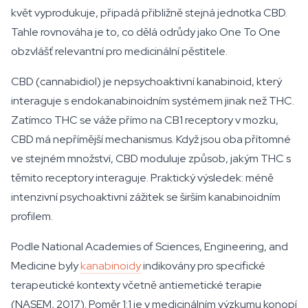
květ vyprodukuje, připadá přibližně stejná jednotka CBD.
Tahle rovnováha je to, co dělá odrůdy jako One To One
obzvlášť relevantní pro medicinální pěstitele.
CBD (cannabidiol) je nepsychoaktivní kanabinoid, který
interaguje s endokanabinoidním systémem jinak než THC.
Zatímco THC se váže přímo na CB1 receptory v mozku,
CBD má nepřímější mechanismus. Když jsou oba přítomné
ve stejném množství, CBD moduluje způsob, jakým THC s
těmito receptory interaguje. Praktický výsledek: méně
intenzivní psychoaktivní zážitek se širším kanabinoidním
profilem.
Podle National Academies of Sciences, Engineering, and
Medicine byly
kanabinoidy
indikovány pro specifické
terapeutické kontexty včetně antiemetické terapie
(NASEM, 2017). Poměr 1:1 je v medicinálním výzkumu konopí