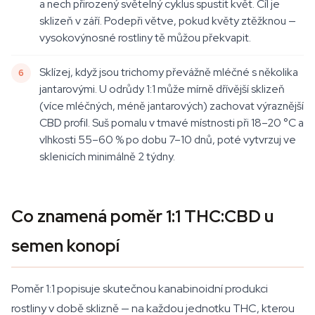
a nech přirozený světelný cyklus spustit květ. Cíl je
sklizeň v září. Podepři větve, pokud květy ztěžknou —
vysokovýnosné rostliny tě můžou překvapit.
Sklízej, když jsou trichomy převážně mléčné s několika
jantarovými. U odrůdy 1:1 může mírně dřívější sklizeň
(více mléčných, méně jantarových) zachovat výraznější
CBD profil. Suš pomalu v tmavé místnosti při 18–20 °C a
vlhkosti 55–60 % po dobu 7–10 dnů, poté vytvrzuj ve
sklenicích minimálně 2 týdny.
Co znamená poměr 1:1 THC:CBD u
semen konopí
Poměr 1:1 popisuje skutečnou kanabinoidní produkci
rostliny v době sklizně — na každou jednotku THC, kterou