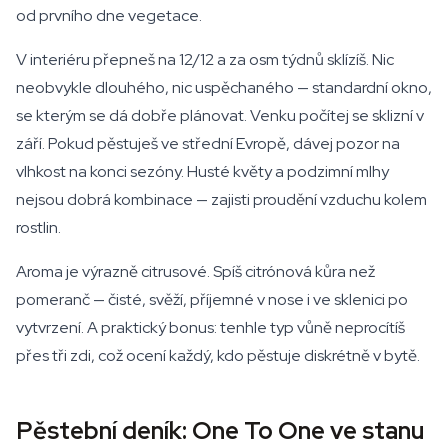
od prvního dne vegetace.
V interiéru přepneš na 12/12 a za osm týdnů sklízíš. Nic
neobvykle dlouhého, nic uspěchaného — standardní okno,
se kterým se dá dobře plánovat. Venku počítej se sklizní v
září. Pokud pěstuješ ve střední Evropě, dávej pozor na
vlhkost na konci sezóny. Husté květy a podzimní mlhy
nejsou dobrá kombinace — zajisti proudění vzduchu kolem
rostlin.
Aroma je výrazně citrusové. Spíš citrónová kůra než
pomeranč — čisté, svěží, příjemné v nose i ve sklenici po
vytvrzení. A praktický bonus: tenhle typ vůně neprocítíš
přes tři zdi, což ocení každý, kdo pěstuje diskrétně v bytě.
Pěstební deník: One To One ve stanu