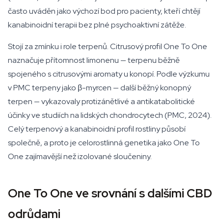
často uváděn jako výchozí bod pro pacienty, kteří chtějí
kanabinoidní terapii bez plné psychoaktivní zátěže.
Stojí za zmínku i role terpenů. Citrusový profil One To One
naznačuje přítomnost limonenu — terpenu běžně
spojeného s citrusovými aromaty u konopí. Podle výzkumu
v PMC terpeny jako β-myrcen — další běžný konopný
terpen — vykazovaly protizánětlivé a antikatabolitické
účinky ve studiích na lidských chondrocytech (PMC, 2024).
Celý terpenový a kanabinoidní profil rostliny působí
společně, a proto je celorostlinná genetika jako One To
One zajímavější než izolované sloučeniny.
One To One ve srovnání s dalšími CBD
odrůdami