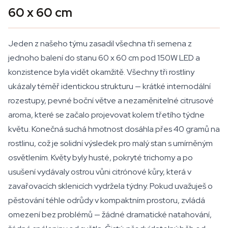
60 x 60 cm
Jeden z našeho týmu zasadil všechna tři semena z
jednoho balení do stanu 60 x 60 cm pod 150W LED a
konzistence byla vidět okamžitě. Všechny tři rostliny
ukázaly téměř identickou strukturu — krátké internodální
rozestupy, pevné boční větve a nezaměnitelné citrusové
aroma, které se začalo projevovat kolem třetího týdne
květu. Konečná suchá hmotnost dosáhla přes 40 gramů na
rostlinu, což je solidní výsledek pro malý stan s umírněným
osvětlením. Květy byly husté, pokryté trichomy a po
usušení vydávaly ostrou vůni citrónové kůry, která v
zavařovacích sklenicích vydržela týdny. Pokud uvažuješ o
pěstování téhle odrůdy v kompaktním prostoru, zvládá
omezení bez problémů — žádné dramatické natahování,