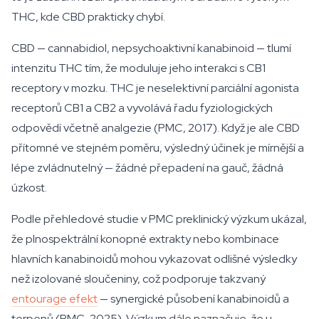
THC, kde CBD prakticky chybí.
CBD — cannabidiol, nepsychoaktivní kanabinoid — tlumí
intenzitu THC tím, že moduluje jeho interakci s CB1
receptory v mozku. THC je neselektivní parciální agonista
receptorů CB1 a CB2 a vyvolává řadu fyziologických
odpovědí včetně analgezie (PMC, 2017). Když je ale CBD
přítomné ve stejném poměru, výsledný účinek je mírnější a
lépe zvládnutelný — žádné přepadení na gauč, žádná
úzkost.
Podle přehledové studie v PMC preklinický výzkum ukázal,
že plnospektrální konopné extrakty nebo kombinace
hlavních kanabinoidů mohou vykazovat odlišné výsledky
než izolované sloučeniny, což podporuje takzvaný
entourage efekt
— synergické působení kanabinoidů a
terpenů (PMC, 2025). Výzkum dále naznačuje, že u