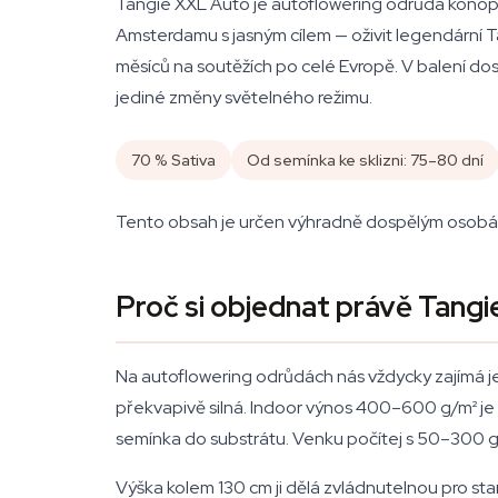
Tangie XXL Auto je autoflowering odrůda konopí s
Amsterdamu s jasným cílem — oživit legendární T
měsíců na soutěžích po celé Evropě. V balení do
jediné změny světelného režimu.
70 % Sativa
Od semínka ke sklizni: 75–80 dní
Tento obsah je určen výhradně dospělým osobám s
Proč si objednat právě Tang
Na autoflowering odrůdách nás vždycky zajímá jed
překvapivě silná. Indoor výnos 400–600 g/m² je 
semínka do substrátu. Venku počítej s 50–300 g na
Výška kolem 130 cm ji dělá zvládnutelnou pro st