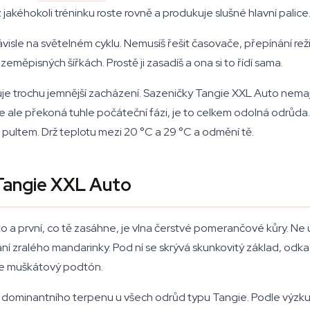
z jakéhokoli tréninku roste rovně a produkuje slušné hlavní palice
sle na světelném cyklu. Nemusíš řešit časovače, přepínání rež
měpisných šířkách. Prostě ji zasadíš a ona si to řídí sama.
duje trochu jemnější zacházení. Sazeničky Tangie XXL Auto nemají
le ale překoná tuhle počáteční fázi, je to celkem odolná odrůda.
ím pultem. Drž teplotu mezi 20 °C a 29 °C a odmění tě.
 Tangie XXL Auto
to a první, co tě zasáhne, je vlna čerstvé pomerančové kůry. 
pání zralého mandarinky. Pod ní se skrývá skunkovitý základ, odka
hce muškátový podtón.
u, dominantního terpenu u všech odrůd typu Tangie. Podle v