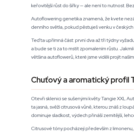
keřovitější růst do šířky — ale není to nutnost. Be
Autoflowering genetika znamená, že kvete nezávi
denního světla, pokud pěstuješ venku v českých ze
Teď ta upřímná část: první dva až tři týdny vyža
a bude se ti za to mstít zpomalením růstu. Jakmi
většina autoflowerů, které jsme viděli projít naš
Chuťový a aromatický profil
Otevři sklenici se sušenými květy Tangie XXL Au
ta jasná, svěží citrusová vůně, kterou znáš z lou
dominuje sladkost, výdech přináší zemitější, le
Citrusové tóny pocházejí především z limonen