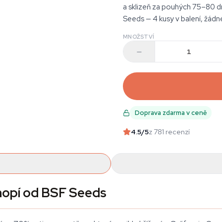
a sklizeň za pouhých 75–80 d
Seeds — 4 kusy v balení, žád
MNOŽSTVÍ
Doprava zdarma v ceně
4.5
/5
z 781 recenzí
nopí od BSF Seeds