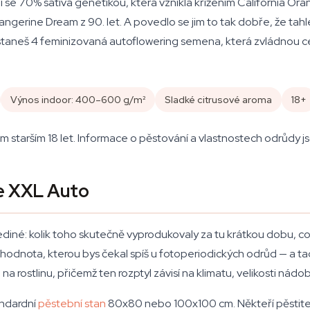
e 70% sativa genetikou, která vznikla křížením California Orang
angerine Dream z 90. let. A povedlo se jim to tak dobře, že tah
staneš 4 feminizovaná autoflowering semena, která zvládnou ce
Výnos indoor: 400–600 g/m²
Sladké citrusové aroma
18+
tarším 18 let. Informace o pěstování a vlastnostech odrůdy js
ie XXL Auto
iné: kolik toho skutečně vyprodukovaly za tu krátkou dobu, co m
hodnota, kterou bys čekal spíš u fotoperiodických odrůd — a tad
 rostlinu, přičemž ten rozptyl závisí na klimatu, velikosti nád
andardní
pěstební stan
80x80 nebo 100x100 cm. Někteří pěstitelé 