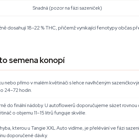
Snadná (pozor na fázi sazeniček)
 dosahují 18–22 % THC, přičemž vynikající fenotypy občas překr
to semena konopí
u nebo přímo v malém květináči s lehce navlhčeným sazeničkový
 do 24–72 hodin.
atrně do finální nádoby. U autoflowerů doporučujeme sázet rovn
ětináč o objemu 11–15 litrů funguje skvěle.
chyba, kterou u Tangie XXL Auto vidíme, je přelévání ve fázi saze
rtinu doporučené dávky.