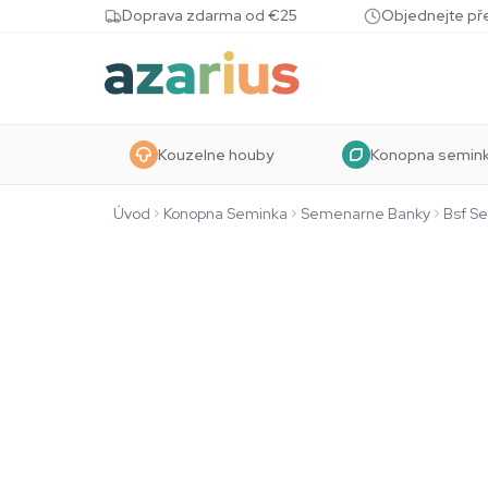
Skip to content
Doprava zdarma od €25
Objednejte pře
Kouzelne houby
Konopna semin
Úvod
Konopna Seminka
Semenarne Banky
Bsf S