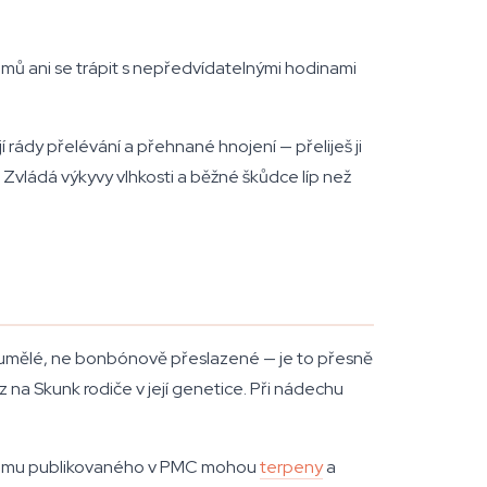
.
imů ani se trápit s nepředvídatelnými hodinami
 rády přelévání a přehnané hnojení — přeliješ ji
 Zvládá výkyvy vlhkosti a běžné škůdce líp než
Ne umělé, ne bonbónově přeslazené — je to přesně
z na Skunk rodiče v její genetice. Při nádechu
ýzkumu publikovaného v PMC mohou
terpeny
a