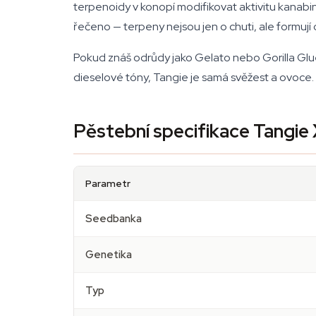
terpenoidy v konopí modifikovat aktivitu kanabi
řečeno — terpeny nejsou jen o chuti, ale formují
Pokud znáš odrůdy jako Gelato nebo Gorilla Glue
dieselové tóny, Tangie je samá svěžest a ovoce.
Pěstební specifikace Tangie
Parametr
Seedbanka
Genetika
Typ