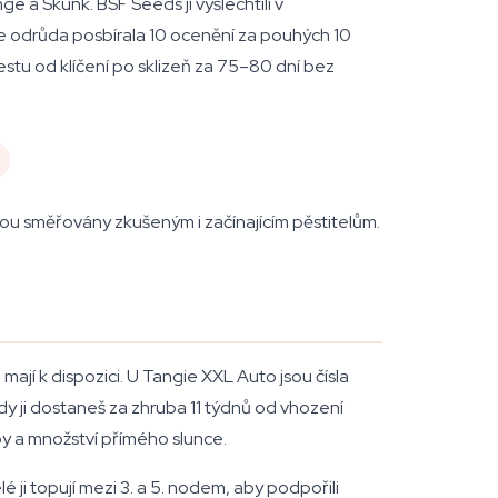
e a Skunk. BSF Seeds ji vyšlechtili v
le odrůda posbírala 10 ocenění za pouhých 10
stu od klíčení po sklizeň za 75–80 dní bez
ou směřovány zkušeným i začínajícím pěstitelům.
ají k dispozici. U Tangie XXL Auto jsou čísla
y ji dostaneš za zhruba 11 týdnů od vhození
oby a množství přímého slunce.
ji topují mezi 3. a 5. nodem, aby podpořili