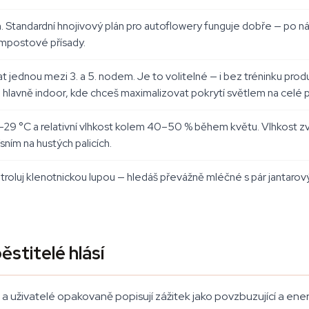
. Standardní hnojivový plán pro autoflowery funguje dobře — po nást
ompostové přísady.
at jednou mezi 3. a 5. nodem. Je to volitelné — i bez tréninku pro
 hlavně indoor, kde chceš maximalizovat pokrytí světlem na celé 
29 °C a relativní vlhkost kolem 40–50 % během květu. Vlhkost zvlá
sním na hustých palicích.
ntroluj klenotnickou lupou — hledáš převážně mléčné s pár jantarov
stitelé hlásí
lé a uživatelé opakovaně popisují zážitek jako povzbuzující a ener