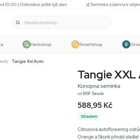
d 10:00 | Odesláno ještě týž den
Semínka zdarma k obj
ka
Herbshop
Smartshop
Gro
eeds
Tangie Xxl Auto
Tangie XXL
Konopna seminka
od
BSF Seeds
588,95 Kč
Skladem
Citrusová autoflowering odrůda
Orange a Skunk přináší slad