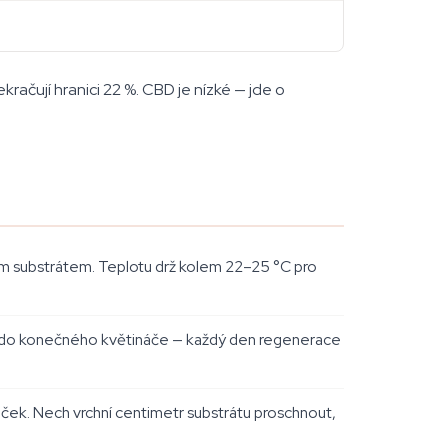
ačují hranici 22 %. CBD je nízké — jde o
m substrátem. Teplotu drž kolem 22–25 °C pro
ou do konečného květináče — každý den regenerace
niček. Nech vrchní centimetr substrátu proschnout,