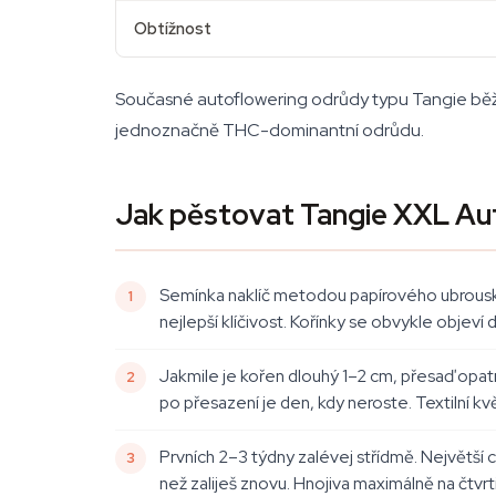
Obtížnost
Současné autoflowering odrůdy typu Tangie běžně
jednoznačně THC-dominantní odrůdu.
Jak pěstovat Tangie XXL Au
Semínka naklíč metodou papírového ubrousk
nejlepší klíčivost. Kořínky se obvykle objeví
Jakmile je kořen dlouhý 1–2 cm, přesaď op
po přesazení je den, kdy neroste. Textilní kv
Prvních 2–3 týdny zalévej střídmě. Největší 
než zaliješ znovu. Hnojiva maximálně na čtv