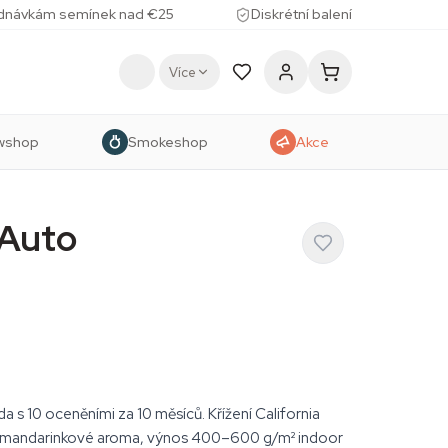
ednávkám semínek nad €25
Diskrétní balení
Více
wshop
Smokeshop
Akce
 Auto
 s 10 oceněními za 10 měsíců. Křížení California
ké mandarinkové aroma, výnos 400–600 g/m² indoor