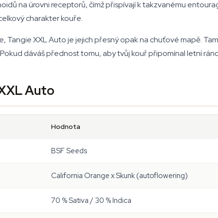
noidů na úrovni receptorů, čímž přispívají k takzvanému entoura
 celkový charakter kouře.
, Tangie XXL Auto je jejich přesný opak na chuťové mapě. Tam, 
 Pokud dáváš přednost tomu, aby tvůj kouř připomínal letní ráno
 XXL Auto
Hodnota
BSF Seeds
California Orange x Skunk (autoflowering)
70 % Sativa / 30 % Indica