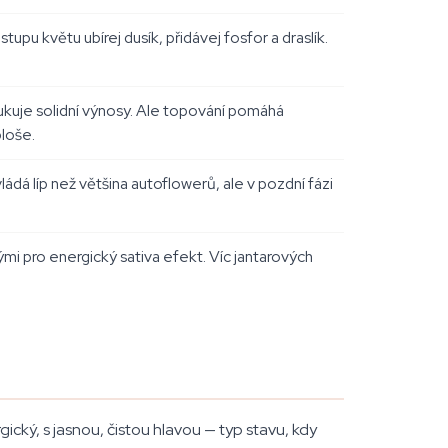
upu květu ubírej dusík, přidávej fosfor a draslík.
dukuje solidní výnosy. Ale topování pomáhá
ploše.
dá líp než většina autoflowerů, ale v pozdní fázi
ými pro energický sativa efekt. Víc jantarových
gický, s jasnou, čistou hlavou — typ stavu, kdy