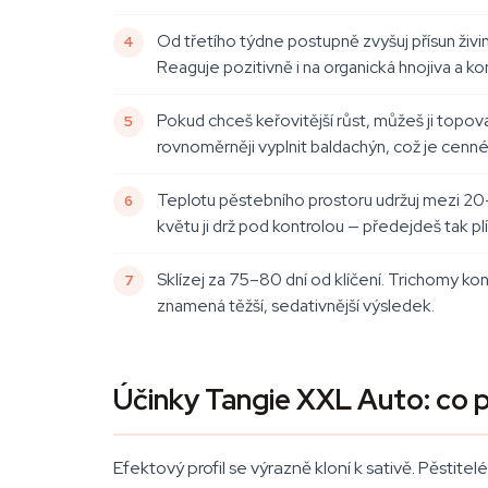
Od třetího týdne postupně zvyšuj přísun živin
Reaguje pozitivně i na organická hnojiva a k
Pokud chceš keřovitější růst, můžeš ji topov
rovnoměrněji vyplnit baldachýn, což je cenné
Teplotu pěstebního prostoru udržuj mezi 20–
květu ji drž pod kontrolou — předejdeš tak plí
Sklízej za 75–80 dní od klíčení. Trichomy ko
znamená těžší, sedativnější výsledek.
Účinky Tangie XXL Auto: co pě
Efektový profil se výrazně kloní k sativě. Pěstite