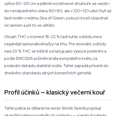
výšce 60–120 cm a pěkně rozvětvené struktuře se vejde i
do nenápadného stanu 80×80, ale v 120×120 uživí čtyři až
šest rostlin v režimu Sea of Green, pokud chceš objednat
víc semen a jet to ve větším.
Obsah THC v rozmezí 18–22 % řadí tuhle odrůdu mezi
nejsilnější samonakvétačky na trhu. Pro srovnání: odrůdy
nad 20 % THC se běžně označují jako vysoce potentní a
podle EMCDDA průměrná síla evropského květu za
poslední dekádu stabilně rostla. Tahle zapadá přesně do
dnešního standardu silných komerčních genetik.
Profil účinků — klasický večerní kouř
Tahle palice je dělaná na večer. Bomb Seeds popisují
okamžitý sativový náběh při výdechu — zvednutí nálady,