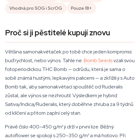
Vhodná pro SOG i ScrOG
Pouze 18+
Proč si ji pěstitelé kupují znovu
Většina samonakvétaček po tobě chce jeden kompromis:
buď rychlost, nebo výnos. Tahle ne.
Bomb Seeds
vzali svou
fotoperiodickou THC Bomb — odrůdu, která je sama o
sobě známá hustými, lepkavými palicemi — a zkřížili ji s Auto
Bomb tak, aby samonakvétací spouštěč od Ruderalis
zůstal, ale výnos se nezhroutil. Výsledkem je hybrid
Sativa/Indica/Ruderalis, který doběhne zhruba za 9 týdnů
od klíčení a přitom zaplní celý stan.
Právě číslo 400–450 g/m² ji drží v první lize. Běžný
autoflower se spokojí s 250–350 g/m² a má hotovo. Při