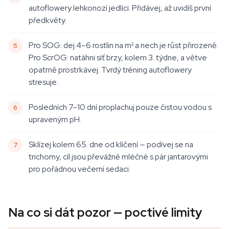
autoflowery lehkonozí jedlíci. Přidávej, až uvidíš první
předkvěty.
Pro SOG: dej 4–6 rostlin na m² a nech je růst přirozeně.
Pro ScrOG: natáhni síť brzy, kolem 3. týdne, a větve
opatrně prostrkávej. Tvrdý tréning autoflowery
stresuje.
Posledních 7–10 dní proplachuj pouze čistou vodou s
upraveným pH.
Sklízej kolem 65. dne od klíčení — podívej se na
trichomy, cíl jsou převážně mléčné s pár jantarovými
pro pořádnou večerní sedaci.
Na co si dát pozor — poctivé limity