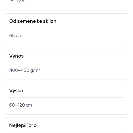
18–22 %
Od semene ke sklizni
65 dní
Výnos
400–450 g/m²
Výška
60–120 cm
Nejlepší pro