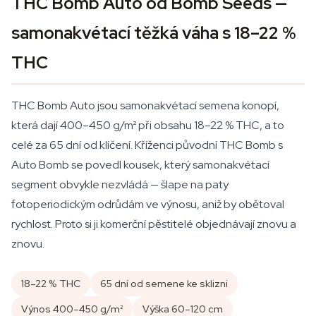
THC Bomb Auto od Bomb Seeds —
samonakvétací těžká váha s 18–22 %
THC
THC Bomb Auto jsou samonakvétací semena konopí,
která dají 400–450 g/m² při obsahu 18–22 % THC, a to
celé za 65 dní od klíčení. Kříženci původní THC Bomb s
Auto Bomb se povedl kousek, který samonakvétací
segment obvykle nezvládá — šlape na paty
fotoperiodickým odrůdám ve výnosu, aniž by obětoval
rychlost. Proto si ji komerční pěstitelé objednávají znovu a
znovu.
18–22 % THC
65 dní od semene ke sklizni
Výnos 400–450 g/m²
Výška 60–120 cm