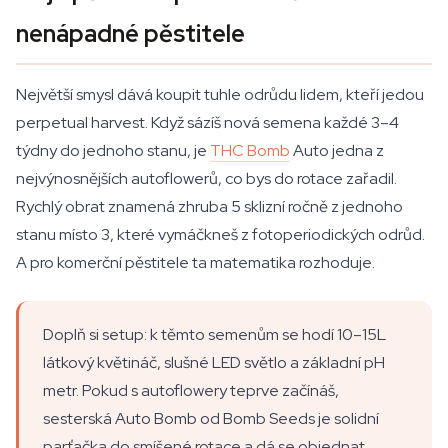
nenápadné pěstitele
Největší smysl dává koupit tuhle odrůdu lidem, kteří jedou
perpetual harvest. Když sázíš nová semena každé 3–4
týdny do jednoho stanu, je
THC Bomb
Auto jedna z
nejvýnosnějších autoflowerů, co bys do rotace zařadil.
Rychlý obrat znamená zhruba 5 sklizní ročně z jednoho
stanu místo 3, které vymáčkneš z fotoperiodických odrůd.
A pro komerční pěstitele ta matematika rozhoduje.
Doplň si setup: k těmto semenům se hodí 10–15L
látkový květináč, slušné LED světlo a základní pH
metr. Pokud s autoflowery teprve začínáš,
sesterská Auto Bomb od Bomb Seeds je solidní
parťačka do smíšené rotace a dá se objednat