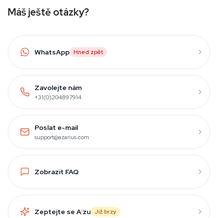
Máš ještě otázky?
WhatsApp
Hned zpět
Zavolejte nám
+31(0)204897914
Poslat e-mail
support@azarius.com
Zobrazit FAQ
Zeptejte se A
i
zu
Již brzy