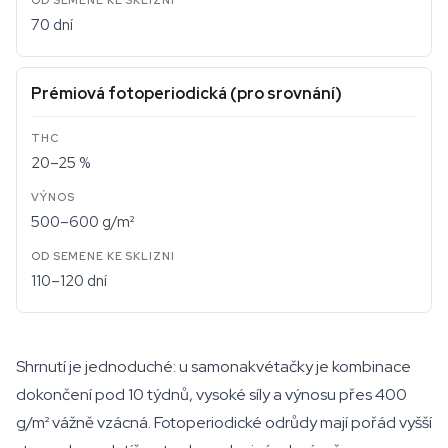
70 dní
Prémiová fotoperiodická (pro srovnání)
20–25 %
500–600 g/m²
110–120 dní
Shrnutí je jednoduché: u samonakvétačky je kombinace
dokončení pod 10 týdnů, vysoké síly a výnosu přes 400
g/m² vážně vzácná. Fotoperiodické odrůdy mají pořád vyšší