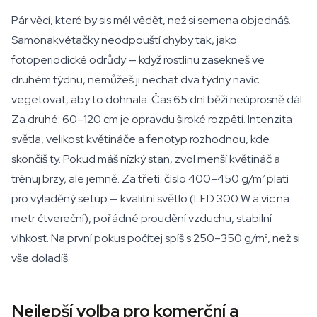
Pár věcí, které by sis měl vědět, než si semena objednáš.
Samonakvétačky neodpouští chyby tak, jako
fotoperiodické odrůdy — když rostlinu zasekneš ve
druhém týdnu, nemůžeš ji nechat dva týdny navíc
vegetovat, aby to dohnala. Čas 65 dní běží neúprosně dál.
Za druhé: 60–120 cm je opravdu široké rozpětí. Intenzita
světla, velikost květináče a fenotyp rozhodnou, kde
skončíš ty. Pokud máš nízký stan, zvol menší květináč a
trénuj brzy, ale jemně. Za třetí: číslo 400–450 g/m² platí
pro vyladěný setup — kvalitní světlo (LED 300 W a víc na
metr čtvereční), pořádné proudění vzduchu, stabilní
vlhkost. Na první pokus počítej spíš s 250–350 g/m², než si
vše doladíš.
Nejlepší volba pro komerční a