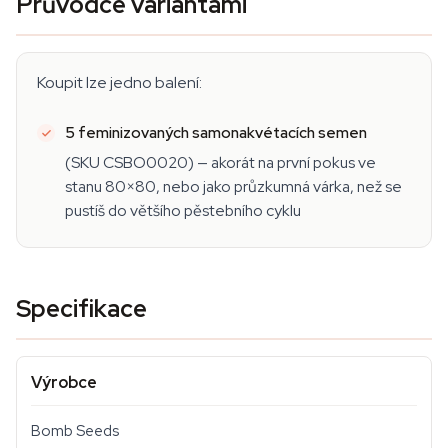
Průvodce variantami
Koupit lze jedno balení:
5 feminizovaných samonakvétacích semen
(SKU CSBO0020) — akorát na první pokus ve
stanu 80×80, nebo jako průzkumná várka, než se
pustíš do většího pěstebního cyklu
Specifikace
Výrobce
Bomb Seeds