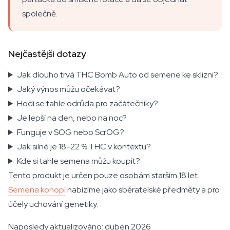
společně.
Nejčastější dotazy
Jak dlouho trvá THC Bomb Auto od semene ke sklizni?
Jaký výnos můžu očekávat?
Hodí se tahle odrůda pro začátečníky?
Je lepší na den, nebo na noc?
Funguje v SOG nebo ScrOG?
Jak silné je 18–22 % THC v kontextu?
Kde si tahle semena můžu koupit?
Tento produkt je určen pouze osobám starším 18 let.
Semena konopí
nabízíme jako sběratelské předměty a pro
účely uchování genetiky.
Naposledy aktualizováno: duben 2026