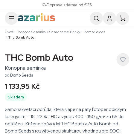
Skip to content
Doprava zdarma od €25
Úvod
Konopna Seminka
Semenarne Banky
Bomb Seeds
Thc Bomb Auto
THC Bomb Auto
Konopna seminka
od
Bomb Seeds
1 133,95 Kč
Skladem
Samonakvétací odrůda, která šlape na paty fotoperiodickým
kolegyním — 18–22 % THC a výnos 400–450 g/m² za 65 dní
od klíčení. Kříženec původní THC Bomb a Auto Bomb od
Bomb Seeds s rozvětvenou strukturou vhodnou pro SOG i