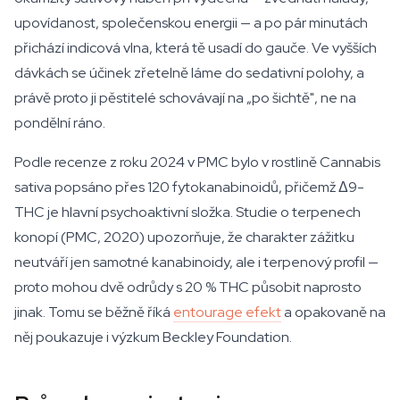
upovídanost, společenskou energii — a po pár minutách
přichází indicová vlna, která tě usadí do gauče. Ve vyšších
dávkách se účinek zřetelně láme do sedativní polohy, a
právě proto ji pěstitelé schovávají na „po šichtě", ne na
pondělní ráno.
Podle recenze z roku 2024 v PMC bylo v rostlině Cannabis
sativa popsáno přes 120 fytokanabinoidů, přičemž Δ9-
THC je hlavní psychoaktivní složka. Studie o terpenech
konopí (PMC, 2020) upozorňuje, že charakter zážitku
neutváří jen samotné kanabinoidy, ale i terpenový profil —
proto mohou dvě odrůdy s 20 % THC působit naprosto
jinak. Tomu se běžně říká
entourage efekt
a opakovaně na
něj poukazuje i výzkum Beckley Foundation.