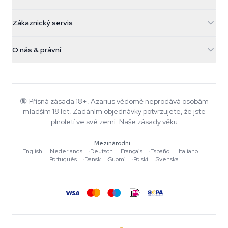
Galvaniweg 11
5482 TN Schijndel
Konopná semínka
Zákaznický servis
Nederland
Kouzelné houby
Informace o dopravě
support@azarius.com
Smokeshop
O nás & právní
+31(0)204897914
Pravidla vrácení
Smartshop
O Azarius
Záruka kvality
Herbshop
Wiki
Kontaktujte nás
Growshop
Blog
🔞
Přísná zásada 18+. Azarius vědomě neprodává osobám
Časté dotazy
mladším 18 let. Zadáním objednávky potvrzujete, že jste
Hudba
Zásady ochrany osobních údajů
plnoletí ve své zemi.
Naše zásady věku
Autoři
Mezinárodní
Redakční standardy
English
·
Nederlands
·
Deutsch
·
Français
·
Español
·
Italiano
·
Português
·
Dansk
·
Suomi
·
Polski
·
Svenska
Nástroje a kalkulačky
Akce
Mapa stránek