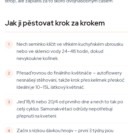
strop, ale zaplatíš za to skoro dvojnásobným časem.
Jak ji pěstovat krok za krokem
Nech semínko klíčit ve vlhkém kuchyňském ubrousku
nebo ve sklenici vody 24–48 hodin, dokud
nevykoukne kořínek.
Přesaď rovnou do finálního květináče — autoflowery
nesnášejí stěhování, takže krok přes kelímek přeskoč.
Ideální je 10–15L látkový květináč.
Jeď 18/6 nebo 20/4 od prvního dne a nech to tak po
celý cyklus. Samonakvétací odrůdy nepotřebují
přepnutí na kvetení.
Začni s nízkou dávkou hnojiv — první 3 týdny jsou