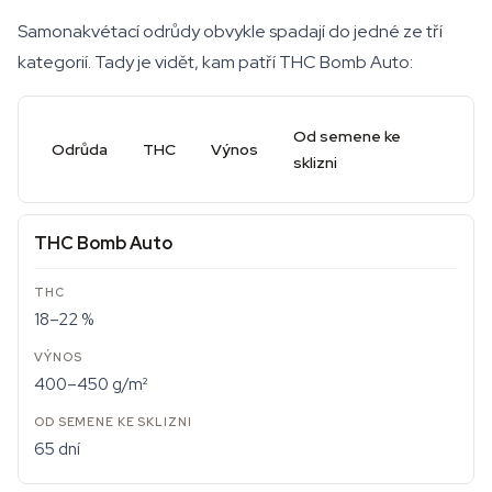
Samonakvétací odrůdy obvykle spadají do jedné ze tří
kategorií. Tady je vidět, kam patří THC Bomb Auto:
Od semene ke
Odrůda
THC
Výnos
sklizni
THC Bomb Auto
18–22 %
400–450 g/m²
65 dní