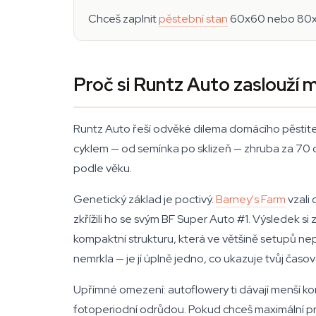
Chceš zaplnit
pěstební stan
60x60 nebo 80x80
Proč si Runtz Auto zaslouží
Runtz Auto řeší odvěké dilema domácího pěstitele
cyklem — od semínka po sklizeň — zhruba za 70 d
podle věku.
Genetický základ je poctivý.
Barney's Farm
vzali 
zkřížili ho se svým BF Super Auto #1. Výsledek s
kompaktní strukturu, která ve většině setupů nepř
nemrkla — je jí úplně jedno, co ukazuje tvůj časov
Upřímné omezení: autoflowery ti dávají menší kon
fotoperiodní odrůdou. Pokud chceš maximální pros