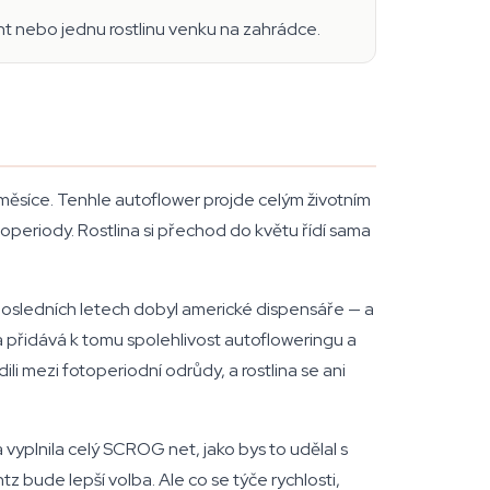
 nebo jednu rostlinu venku na zahrádce.
 měsíce. Tenhle autoflower projde celým životním
periody. Rostlina si přechod do květu řídí sama
v posledních letech dobyl americké dispensáře — a
 a přidává k tomu spolehlivost autofloweringu a
li mezi fotoperiodní odrůdy, a rostlina se ani
 vyplnila celý SCROG net, jako bys to udělal s
z bude lepší volba. Ale co se týče rychlosti,