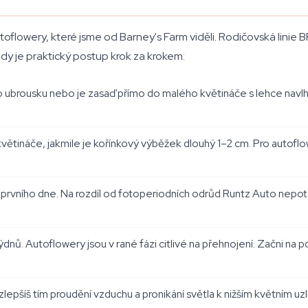
flowery, které jsme od Barney's Farm viděli. Rodičovská linie BF
dy je praktický postup krok za krokem:
ubrousku nebo je zasaď přímo do malého květináče s lehce nav
o květináče, jakmile je kořínkový výběžek dlouhý 1–2 cm. Pro autof
prvního dne. Na rozdíl od fotoperiodních odrůd Runtz Auto nepotře
dnů. Autoflowery jsou v rané fázi citlivé na přehnojení. Začni n
zlepšíš tím proudění vzduchu a pronikání světla k nižším květním uz