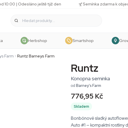
d 10:00 | Odesláno ještě týž den
Semínka zdarma k obj
ka
Herbshop
Smartshop
Gro
ys Farm
Runtz Barneys Farm
Runtz
Konopna seminka
od
Barney's Farm
776,95 Kč
Skladem
Bonbónově sladký autoflower 
Auto #1 — kompaktní rostliny 