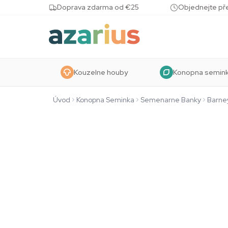
Skip to content
Doprava zdarma od €25
Objednejte pře
Kouzelne houby
Konopna semin
Úvod
Konopna Seminka
Semenarne Banky
Barne