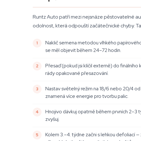
Runtz Auto patří mezi nejsnáze pěstovatelné auto
odolnost, která odpouští začátečnické chyby. Ta
Naklič semena metodou vlhkého papírového 
se měl objevit během 24–72 hodin.
Přesaď (pokud jsi klíčil externě) do finálníh
rády opakované přesazování.
Nastav světelný režim na 18/6 nebo 20/4 od 
znamená více energie pro tvorbu palic.
Hnojivo dávkuj opatrně během prvních 2–3 tý
zvyšuj.
Kolem 3.–4. týdne začni s lehkou defoliací — 