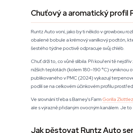
Chuťový a aromatický profil
Runtz Auto voní, jako by ti někdo v growboxu roz
obalené bobule a krémový vanilkový podtón, který
šestého týdne poctivě odpracuje svůj chléb.
Chuť drží to, co vůně slíbila. Při kouření tě nej
nižších teplotách (kolem 180–190 °C) vyniknou 
publikovaného v PMC (2024) vykazují terpenové s
podílí se na celkovém účinkovém profilu prostřed
Ve srovnání třeba s Barney's Farm
Gorilla Zkittle
ale s výrazně přidaným ovocným kanálem. Je to o
Jak pěstovat Runtz Auto s