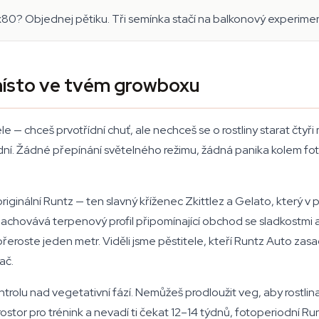
? Objednej pětiku. Tři semínka stačí na balkonový experiment
 místo ve tvém growboxu
 — chceš prvotřídní chuť, ale nechceš se o rostliny starat čtyři
ní. Žádné přepínání světelného režimu, žádná panika kolem foto
originální Runtz — ten slavný kříženec Zkittlez a Gelato, který 
i zachovává terpenový profil připomínající obchod se sladkostmi
eroste jeden metr. Viděli jsme pěstitele, kteří Runtz Auto zasadi
ač.
trolu nad vegetativní fází. Nemůžeš prodloužit veg, aby rostlina
tor pro trénink a nevadí ti čekat 12–14 týdnů, fotoperiodní Runt