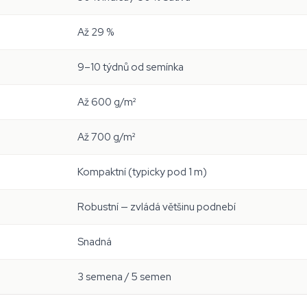
Až 29 %
9–10 týdnů od semínka
Až 600 g/m²
Až 700 g/m²
Kompaktní (typicky pod 1 m)
Robustní — zvládá většinu podnebí
Snadná
3 semena / 5 semen