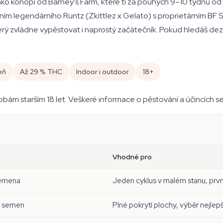
o konopí od Barney's Farm, které ti za pouhých 9–10 týdnů od n
ním legendárního Runtz (Zkittlez x Gelato) s proprietárním BF
ý zvládne vypěstovat i naprostý začátečník. Pokud hledáš deze
eň
Až 29 % THC
Indoor i outdoor
18+
m starším 18 let. Veškeré informace o pěstování a účincích se
Vhodné pro
semena
Jeden cyklus v malém stanu, prv
r semen
Plné pokrytí plochy, výběr nejle