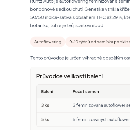
Runtz Auto je autoflowering feminizované semínk
bonbónově sladkou chutí. Genetika vznikla kříže
50/50 indica-sativa s obsahem THC až 29 %, kter
botaniku, tohle je tvůj startovní bod.
Autoflowering
9–10 týdnů od semínka po skliz
Tento průvodce je určen výhradně dospělým osobá
Průvodce velikostí balení
Balení
Počet semen
3 ks
3 feminizovaná autoflower 
5 ks
5 feminizovaných autoflowe