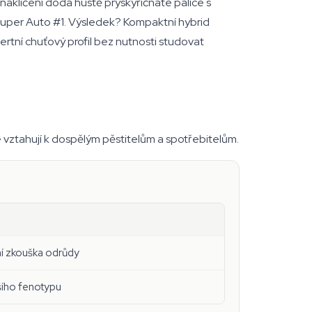
aklíčení dodá hustě pryskyřičnaté palice s
 Super Auto #1. Výsledek? Kompaktní hybrid
rtní chuťový profil bez nutnosti studovat
 vztahují k dospělým pěstitelům a spotřebitelům.
ní zkouška odrůdy
pšího fenotypu