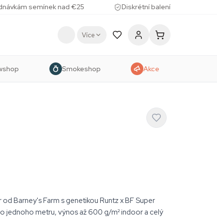
ednávkám semínek nad €25
Diskrétní balení
Více
wshop
Smokeshop
Akce
od Barney's Farm s genetikou Runtz x BF Super
do jednoho metru, výnos až 600 g/m² indoor a celý