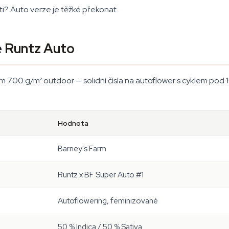
i? Auto verze je těžké překonat.
e Runtz Auto
 700 g/m² outdoor — solidní čísla na autoflower s cyklem pod 1
Hodnota
Barney's Farm
Runtz x BF Super Auto #1
Autoflowering, feminizované
50 % Indica / 50 % Sativa