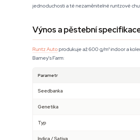
jednoduchosti a té nezaměnitelné runtzové chut
Výnos a pěstební specifikac
Runtz Auto
produkuje až 600 g/m² indoor a kolem
Barney's Farm:
Parametr
Seedbanka
Genetika
Typ
Indica / Sativa