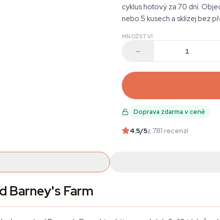
cyklus hotový za 70 dní. Obj
nebo 5 kusech a sklízej bez p
MNOŽSTVÍ
Doprava zdarma v ceně
4.5
/5
z 781 recenzí
d Barney's Farm