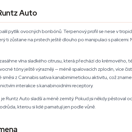
 Runtz Auto
balil pytlík ovocných bonbónů. Terpenový profil se nese v tropi
 ti zůstane na prstech ještě dlouho po manipulaci s palicemi. Ne
dřív zasáhne vlna sladkého citrusu, která přechází do krémového
ovocné tóny ještě výrazněji — méně spalovacích zplodin, více č
měsi z Cannabis sativa kanabimimetickou aktivitu, což znamená,
nictvím interakce s kanabinoidními receptory.
z
je Runtz Auto sladší a méně zemitý. Pokud jsi někdy pěstoval o
drůda, kterou si lidé pamatují jen podle vůně.
emena