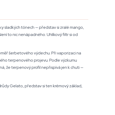
cky sladkých tónech — představ si zralé mango,
ní to nic nenápadného. Uhlíkový filtr si od
, téměř šerbetového výdechu. Při vaporizaci na
istého terpenového projevu. Podle výzkumu
 že terpenový profil nepřispívá jen k chuti —
drůdy Gelato, představ si ten krémový základ,