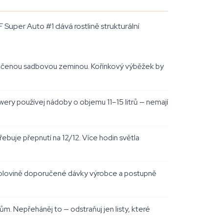
 Super Auto #1 dává rostlině strukturální
lhčenou sadbovou zeminou. Kořínkový výběžek by
lowery používej nádoby o objemu 11–15 litrů — nemají
buje přepnutí na 12/12. Více hodin světla
a polovině doporučené dávky výrobce a postupně
lům. Nepřeháněj to — odstraňuj jen listy, které