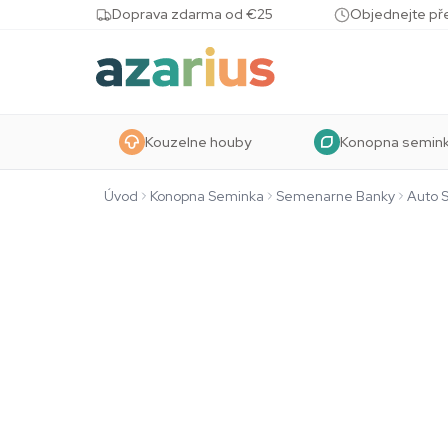
Skip to content
Doprava zdarma od €25
Objednejte pře
Kouzelne houby
Konopna semin
Úvod
Konopna Seminka
Semenarne Banky
Auto 