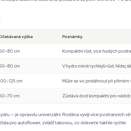
:
Očekávaná výška
Poznámky
60–80 cm
Kompaktní růst, více hustých postra
60–80 cm
V hydru mírně rychlejší růst; hlídej síl
100–125 cm
Může se víc protáhnout při přímém s
60–70 cm
Zůstává dost kompaktní pro nádoby
u — je opravdu univerzální. Rostlina vyvíjí více postranních větv
ísla pro autoflower, zvlášť takovou, co dokvete takhle rychle.