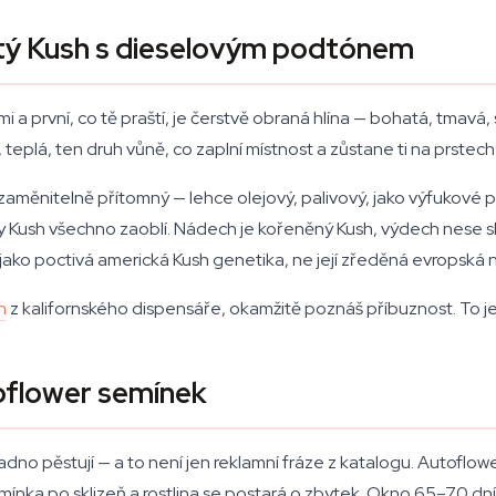
itý Kush s dieselovým podtónem
i a první, co tě praští, je čerstvě obraná hlína — bohatá, tmavá
 teplá, ten druh vůně, co zaplní místnost a zůstane ti na prstech
ezaměnitelně přítomný — lehce olejový, palivový, jako výfukové 
y Kush všechno zaoblí. Nádech je kořeněný Kush, výdech nese 
 — jako poctivá americká Kush genetika, ne její zředěná evropsk
h
z kalifornského dispensáře, okamžitě poznáš příbuznost. To je 
oflower semínek
no pěstují — a to není jen reklamní fráze z katalogu. Autoflo
nka po sklizeň a rostlina se postará o zbytek. Okno 65–70 dní od