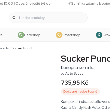
d 10:00 | Odesláno ještě týž den
Semínka zdarma k obj
ka
Herbshop
Smartshop
Gro
Seeds
Sucker Punch
Sucker Pun
Konopna seminka
od
Auto Seeds
735,95 Kč
Dočasně nedostupné
Kompaktní indica autoflower 
Kush a Candy Kush Auto. Od se