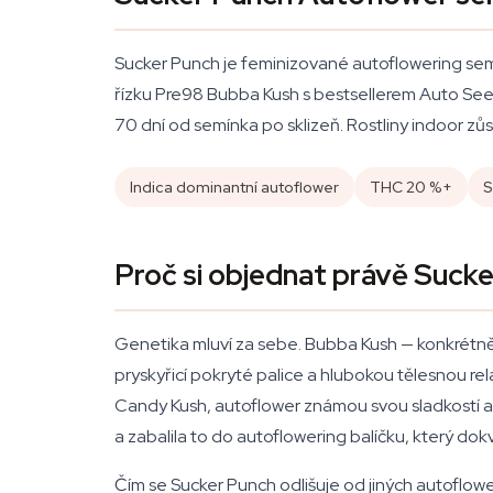
Sucker Punch je feminizované autoflowering semín
řízku Pre98 Bubba Kush s bestsellerem Auto See
70 dní od semínka po sklizeň. Rostliny indoor z
Indica dominantní autoflower
THC 20 %+
S
Proč si objednat právě Suck
Genetika mluví za sebe. Bubba Kush — konkrétně ř
pryskyřicí pokryté palice a hlubokou tělesnou re
Candy Kush, autoflower známou svou sladkostí a 
a zabalila to do autoflowering balíčku, který do
Čím se Sucker Punch odlišuje od jiných autoflo