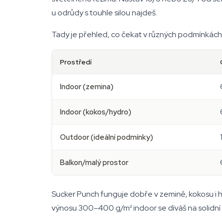
u odrůdy s touhle silou najdeš.
Tady je přehled, co čekat v různých podmínkách
Prostředí
Indoor (zemina)
Indoor (kokos/hydro)
Outdoor (ideální podmínky)
Balkon/malý prostor
Sucker Punch funguje dobře v zemině, kokosu i hydr
výnosu 300–400 g/m² indoor se díváš na solidní č