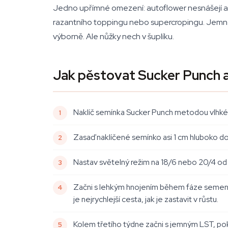
Jedno upřímné omezení: autoflower nesnášejí agr
razantního toppingu nebo supercropingu. Jemné 
výborně. Ale nůžky nech v šuplíku.
Jak pěstovat Sucker Punch 
Naklíč semínka Sucker Punch metodou vlhkéh
Zasaď naklíčené semínko asi 1 cm hluboko 
Nastav světelný režim na 18/6 nebo 20/4 od 
Začni s lehkým hnojením během fáze semenáč
je nejrychlejší cesta, jak je zastavit v růstu.
Kolem třetího týdne začni s jemným LST, poku