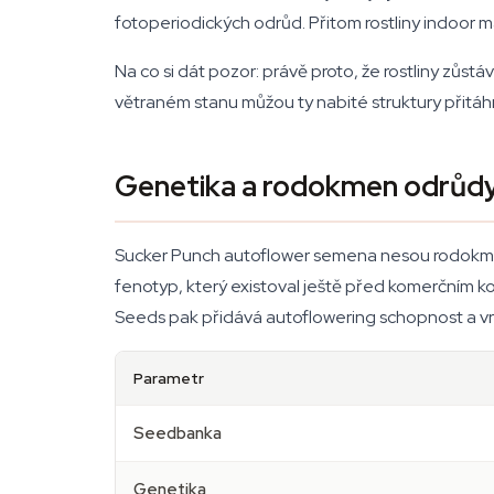
fotoperiodických odrůd. Přitom rostliny indoor m
Na co si dát pozor: právě proto, že rostliny zůst
větraném stanu můžou ty nabité struktury přitáhn
Genetika a rodokmen odrůdy
Sucker Punch autoflower semena nesou rodokme
fenotyp, který existoval ještě před komerčním 
Seeds pak přidává autoflowering schopnost a vrs
Parametr
Seedbanka
Genetika