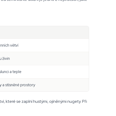
nních větví
u živin
lunci a teple
 a stísněné prostory
í, které se zaplní hustými, ojíněnými nugety. Při