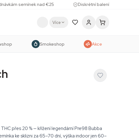
ednávkám semínek nad €25
Diskrétní balení
Více
wshop
Smokeshop
Akce
ch
s THC přes 20 % — křížení legendární Pre98 Bubba
mínka ke sklizni za 65–70 dní, výška indoor jen 60–