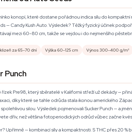
ko konopí, které dostane pořádnou indica sílu do kompaktní rost
ds — Candy Kush Auto. Výsledek? Těžký fyzický účinek podpoře
ůstávají mezi 60–80 cm, takže se vejdou i do nejmenšího pěstebn
klizeň za 65–70 dní
Výška 60–125 cm
Výnos 300–400 g/m²
er Punch
ízek Pre98, který sběratelé v Kalifornii střeží už dekády — přin
laxaci, díky které se tahle odrůda stala ikonou amerického Záp
spolehlivou silou. Výsledek pojmenovali Sucker Punch — a jméno
kvete dřív, než většina fotoperiodických odrůd vůbec začne kvés
wer? Upřímně — kombinací síly a kompaktnosti. S THC přes 20 %