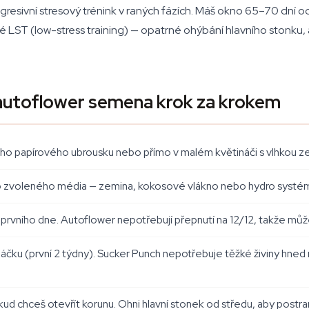
esivní stresový trénink v raných fázích. Máš okno 65–70 dní o
LST (low-stress training) — opatrné ohýbání hlavního stonku, a
autoflower semena krok za krokem
o papírového ubrousku nebo přímo v malém květináči s vlhkou ze
do zvoleného média — zemina, kokosové vlákno nebo hydro systém
prvního dne. Autoflower nepotřebují přepnutí na 12/12, takže může
ku (první 2 týdny). Sucker Punch nepotřebuje těžké živiny hned
d chceš otevřít korunu. Ohni hlavní stonek od středu, aby postrann