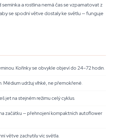
d semínka a rostlina nemá čas se vzpamatovat z
by se spodní větve dostaly ke světlu — funguje
minou. Kořínky se obvykle objeví do 24–72 hodin.
. Médium udržuj vlhké, ne přemokřené.
š jet na stejném režimu celý cyklus.
 na začátku — přehnojení kompaktních autoflower
í větve zachytily víc světla.