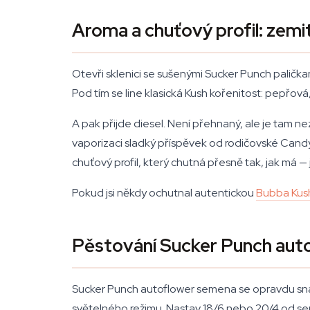
Aroma a chuťový profil: zem
Otevři sklenici se sušenými Sucker Punch paličkam
Pod tím se line klasická Kush kořenitost: pepřová,
A pak přijde diesel. Není přehnaný, ale je tam n
vaporizaci sladký příspěvek od rodičovské Cand
chuťový profil, který chutná přesně tak, jak má
Pokud jsi někdy ochutnal autentickou
Bubba Kus
Pěstování Sucker Punch aut
Sucker Punch autoflower semena se opravdu snad
světelného režimu. Nastav 18/6 nebo 20/4 od semí