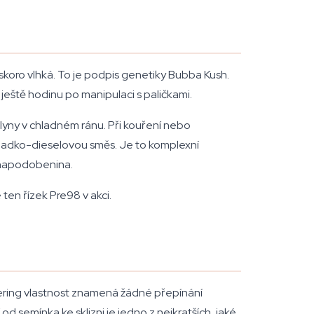
, skoro vlhká. To je podpis genetiky Bubba Kush.
 ještě hodinu po manipulaci s paličkami.
plyny v chladném ránu. Při kouření nebo
sladko-dieselovou směs. Je to komplexní
á napodobenina.
ten řízek Pre98 v akci.
wering vlastnost znamená žádné přepínání
 semínka ke sklizni je jedno z nejkratších, jaké