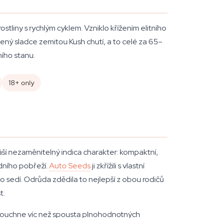
liny s rychlým cyklem. Vzniklo křížením elitního
ný sladce zemitou Kush chutí, a to celé za 65–
ího stanu.
18+ only
áší nezaměnitelný indica charakter: kompaktní,
adního pobřeží.
Auto Seeds
ji zkřížili s vlastní
 sedí. Odrůda zdědila to nejlepší z obou rodičů
t.
 bouchne víc než spousta plnohodnotných