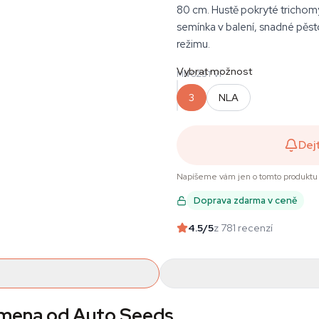
80 cm. Hustě pokryté trichom
semínka v balení, snadné pěs
režimu.
Vybrat možnost
MNOŽSTVÍ
3
NLA
Dej
Napíšeme vám jen o tomto produktu 
Doprava zdarma v ceně
4.5
/5
z 781 recenzí
emena od Auto Seeds