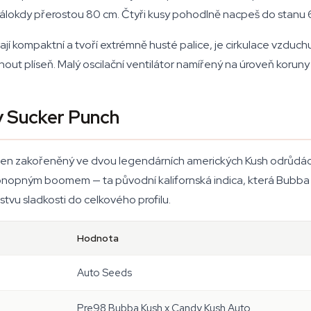
álokdy přerostou 80 cm. Čtyři kusy pohodlně nacpeš do stanu 60
ávají kompaktní a tvoří extrémně husté palice, je cirkulace vzdu
out plíseň. Malý oscilační ventilátor namířený na úroveň koruny 
 Sucker Punch
n zakořeněný ve dvou legendárních amerických Kush odrůdách.
konopným boomem — ta původní kalifornská indica, která Bubba 
tvu sladkosti do celkového profilu.
Hodnota
Auto Seeds
Pre98 Bubba Kush x Candy Kush Auto