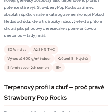
novější genetiky posouvají laťku terpenového profilu i
potence stále výš. Strawberry Pop Rocks patří mezi
absolutní špičku v našem katalogu semen konopí. Pokud
hledáš odrůdu, která ti dá těžký indicový efekt a přitom
chutná jako jahodový cheesecake s pomerančovou
smetanou — tady ji máš.
80 % indica
Až 39 % THC
Výnos až 600 g/m² indoor
Květení: 8–9 týdnů
5 feminizovaných semen
18+
Terpenový profil a chuť — proč právě
Strawberry Pop Rocks