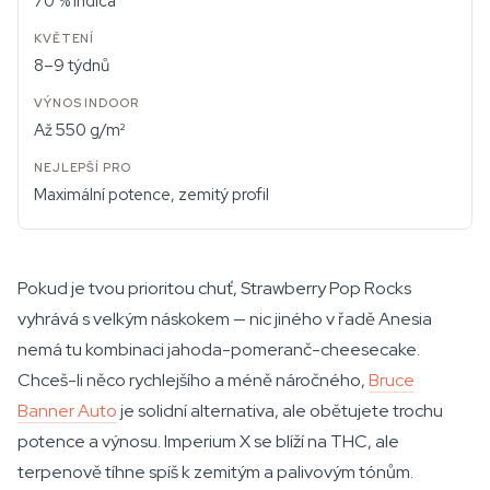
70 % indica
8–9 týdnů
Až 550 g/m²
Maximální potence, zemitý profil
Pokud je tvou prioritou chuť, Strawberry Pop Rocks
vyhrává s velkým náskokem — nic jiného v řadě Anesia
nemá tu kombinaci jahoda-pomeranč-cheesecake.
Chceš-li něco rychlejšího a méně náročného,
Bruce
Banner Auto
je solidní alternativa, ale obětujete trochu
potence a výnosu. Imperium X se blíží na THC, ale
terpenově tíhne spíš k zemitým a palivovým tónům.