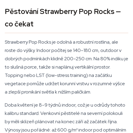
Pěstování Strawberry Pop Rocks —
co čekat
Strawberry Pop Rocks je odolná a robustní rostlina, ale
roste do výšky. Indoor počítej se 140–180 cm, outdoor v
dobrých podmínkách klidně 200–250 cm. Na 80% indiku je
to slušná porce, takže si naplánuj vertikální prostor.
Topping nebo LST (low-stress training) na začátku
vegetace pomůže udržet korunní vrstvu v rozumné výšce
a zlepší pronikání světla k nižším paličkám.
Doba květení je 8–9 týdnů indoor, což je u odrůdy tohoto
kalibru standard. Venkovní pěstitelé na severní polokouli
by měli sklizeň plánovat na konec září až začátek října.
Výnosy jsou pořádné: až 600 g/m² indoor pod optimálním