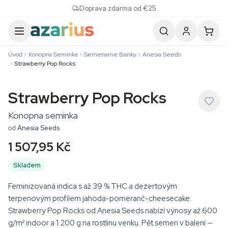
Skip to content
Doprava zdarma od €25
Úvod
Konopna Seminka
Semenarne Banky
Anesia Seeds
Strawberry Pop Rocks
Strawberry Pop Rocks
Konopna seminka
od
Anesia Seeds
1 507,95 Kč
Skladem
Feminizovaná indica s až 39 % THC a dezertovým
terpenovým profilem jahoda-pomeranč-cheesecake.
Strawberry Pop Rocks od Anesia Seeds nabízí výnosy až 600
g/m² indoor a 1 200 g na rostlinu venku. Pět semen v balení —