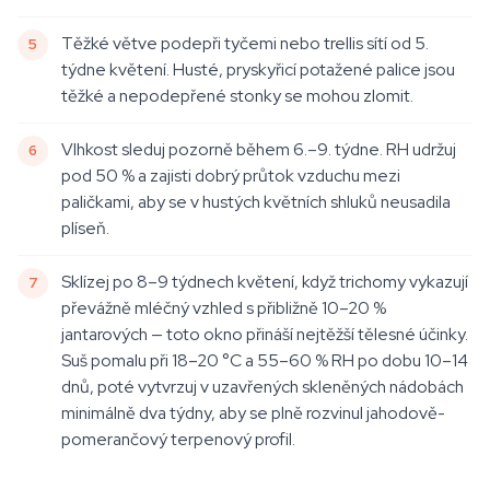
Těžké větve podepři tyčemi nebo trellis sítí od 5.
týdne květení. Husté, pryskyřicí potažené palice jsou
těžké a nepodepřené stonky se mohou zlomit.
Vlhkost sleduj pozorně během 6.–9. týdne. RH udržuj
pod 50 % a zajisti dobrý průtok vzduchu mezi
paličkami, aby se v hustých květních shluků neusadila
plíseň.
Sklízej po 8–9 týdnech květení, když trichomy vykazují
převážně mléčný vzhled s přibližně 10–20 %
jantarových — toto okno přináší nejtěžší tělesné účinky.
Suš pomalu při 18–20 °C a 55–60 % RH po dobu 10–14
dnů, poté vytvrzuj v uzavřených skleněných nádobách
minimálně dva týdny, aby se plně rozvinul jahodově-
pomerančový terpenový profil.