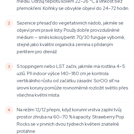
médiu. Udržuj teplotu kolem 22–26 °C a vlhkost bez
přemokření. Kořínky se obvykle objeví do 24–72 hodin.
Sazenice přesaď do vegetativních nádob, jakmile se
objeví první pravé listy. Použij dobře provzdušněné
médium — směs kokos/perlit 70/30 funguje výborně,
stejně jako kvalitní organická zemina s přidaným
perlitem pro drenáž.
S toppingem nebo LST začni, jakmile má rostlina 4–5
uzlů. Při indoor výšce 140–180 cm je kontrola
vertikálního růstu od začátku zásadní. ScrOG síť na
úrovni koruny pomůže rovnoměrně rozložit světlo přes
všechna květní místa.
Na režim 12/12 přepni, když korunní vrstva zaplní tvůj
prostor zhruba na 60–70 % kapacity. Strawberry Pop
Rocks se v prvních dvou týdnech květení znatelně
protáhne.