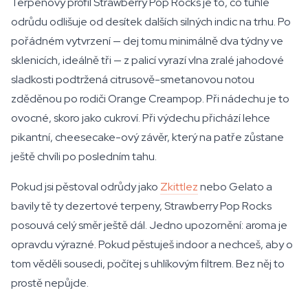
Terpenový profil Strawberry Pop Rocks je to, co tuhle
odrůdu odlišuje od desítek dalších silných indic na trhu. Po
pořádném vytvrzení — dej tomu minimálně dva týdny ve
sklenicích, ideálně tři — z palicí vyrazí vlna zralé jahodové
sladkosti podtržená citrusově-smetanovou notou
zděděnou po rodiči Orange Creampop. Při nádechu je to
ovocné, skoro jako cukroví. Při výdechu přichází lehce
pikantní, cheesecake-ový závěr, který na patře zůstane
ještě chvíli po posledním tahu.
Pokud jsi pěstoval odrůdy jako
Zkittlez
nebo Gelato a
bavily tě ty dezertové terpeny, Strawberry Pop Rocks
posouvá celý směr ještě dál. Jedno upozornění: aroma je
opravdu výrazné. Pokud pěstuješ indoor a nechceš, aby o
tom věděli sousedi, počítej s uhlíkovým filtrem. Bez něj to
prostě nepůjde.