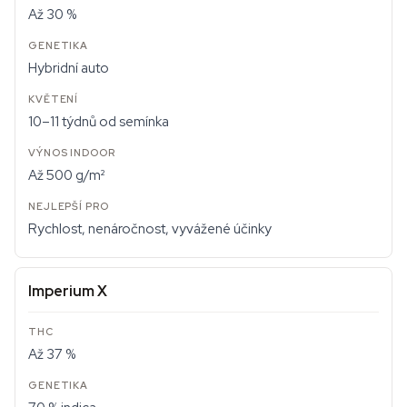
Až 30 %
Hybridní auto
10–11 týdnů od semínka
Až 500 g/m²
Rychlost, nenáročnost, vyvážené účinky
Imperium X
Až 37 %