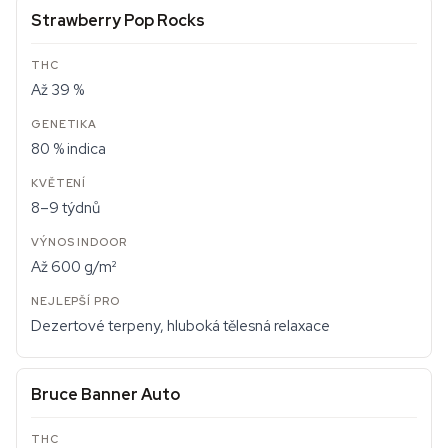
Strawberry Pop Rocks
Až 39 %
80 % indica
8–9 týdnů
Až 600 g/m²
Dezertové terpeny, hluboká tělesná relaxace
Bruce Banner Auto