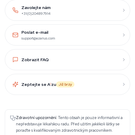
Zavolejte nám
+31(0)204897914
Poslat e-mail
support@azarius.com
Zobrazit FAQ
Zeptejte se A
i
zu
Již brzy
Zdravotní upozornění.
Tento obsah je pouze informativní a
nepředstavuje lékařskou radu. Před užitím jakékoli látky se
poraďte s kvalifikovaným zdravotnickým pracovníkem.