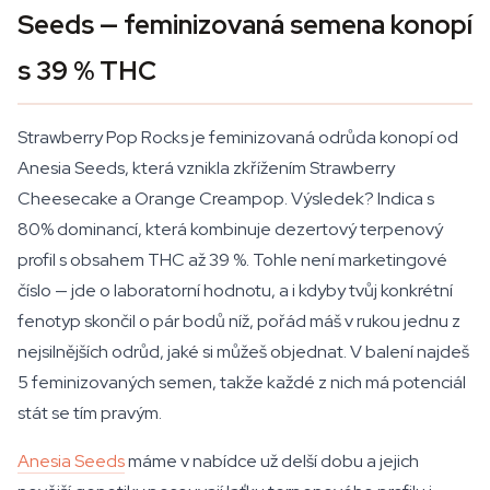
Seeds — feminizovaná semena konopí
s 39 % THC
Strawberry Pop Rocks je feminizovaná odrůda konopí od
Anesia Seeds, která vznikla zkřížením Strawberry
Cheesecake a Orange Creampop. Výsledek? Indica s
80% dominancí, která kombinuje dezertový terpenový
profil s obsahem THC až 39 %. Tohle není marketingové
číslo — jde o laboratorní hodnotu, a i kdyby tvůj konkrétní
fenotyp skončil o pár bodů níž, pořád máš v rukou jednu z
nejsilnějších odrůd, jaké si můžeš objednat. V balení najdeš
5 feminizovaných semen, takže každé z nich má potenciál
stát se tím pravým.
Anesia Seeds
máme v nabídce už delší dobu a jejich