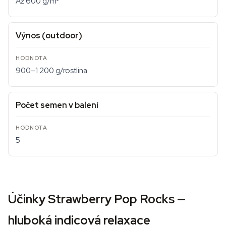
Až 600 g/m²
Výnos (outdoor)
900–1 200 g/rostlina
Počet semen v balení
5
Účinky Strawberry Pop Rocks —
hluboká indicová relaxace