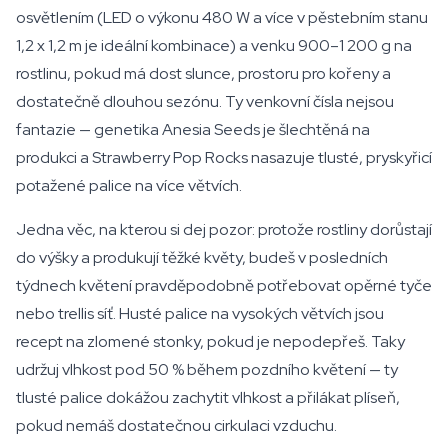
osvětlením (LED o výkonu 480 W a více v pěstebním stanu
1,2 x 1,2 m je ideální kombinace) a venku 900–1 200 g na
rostlinu, pokud má dost slunce, prostoru pro kořeny a
dostatečně dlouhou sezónu. Ty venkovní čísla nejsou
fantazie — genetika Anesia Seeds je šlechtěná na
produkci a Strawberry Pop Rocks nasazuje tlusté, pryskyřicí
potažené palice na více větvích.
Jedna věc, na kterou si dej pozor: protože rostliny dorůstají
do výšky a produkují těžké květy, budeš v posledních
týdnech květení pravděpodobně potřebovat opěrné tyče
nebo trellis síť. Husté palice na vysokých větvích jsou
recept na zlomené stonky, pokud je nepodepřeš. Taky
udržuj vlhkost pod 50 % během pozdního květení — ty
tlusté palice dokážou zachytit vlhkost a přilákat plíseň,
pokud nemáš dostatečnou cirkulaci vzduchu.