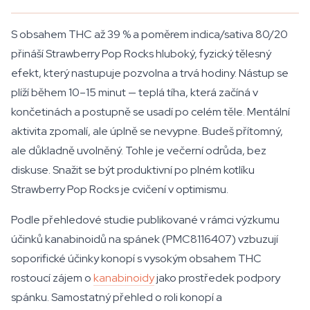
S obsahem THC až 39 % a poměrem indica/sativa 80/20
přináší Strawberry Pop Rocks hluboký, fyzický tělesný
efekt, který nastupuje pozvolna a trvá hodiny. Nástup se
plíží během 10–15 minut — teplá tíha, která začíná v
končetinách a postupně se usadí po celém těle. Mentální
aktivita zpomalí, ale úplně se nevypne. Budeš přítomný,
ale důkladně uvolněný. Tohle je večerní odrůda, bez
diskuse. Snažit se být produktivní po plném kotlíku
Strawberry Pop Rocks je cvičení v optimismu.
Podle přehledové studie publikované v rámci výzkumu
účinků kanabinoidů na spánek (PMC8116407) vzbuzují
soporifické účinky konopí s vysokým obsahem THC
rostoucí zájem o
kanabinoidy
jako prostředek podpory
spánku. Samostatný přehled o roli konopí a