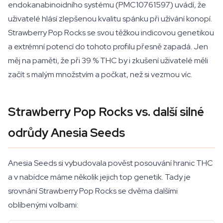
endokanabinoidního systému (PMC10761597) uvádí, že
uživatelé hlásí zlepšenou kvalitu spánku při užívání konopí.
Strawberry Pop Rocks se svou těžkou indicovou genetikou
a extrémní potencí do tohoto profilu přesně zapadá. Jen
měj na paměti, že při 39 % THC by i zkušení uživatelé měli
začít s malým množstvím a počkat, než si vezmou víc.
Strawberry Pop Rocks vs. další silné
odrůdy Anesia Seeds
Anesia Seeds si vybudovala pověst posouvání hranic THC
a v nabídce máme několik jejich top genetik. Tady je
srovnání Strawberry Pop Rocks se dvěma dalšími
oblíbenými volbami: