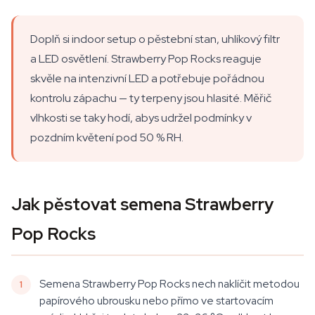
Doplň si indoor setup o pěstební stan, uhlíkový filtr
a LED osvětlení. Strawberry Pop Rocks reaguje
skvěle na intenzivní LED a potřebuje pořádnou
kontrolu zápachu — ty terpeny jsou hlasité. Měřič
vlhkosti se taky hodí, abys udržel podmínky v
pozdním květení pod 50 % RH.
Jak pěstovat semena Strawberry
Pop Rocks
Semena Strawberry Pop Rocks nech naklíčit metodou
papírového ubrousku nebo přímo ve startovacím