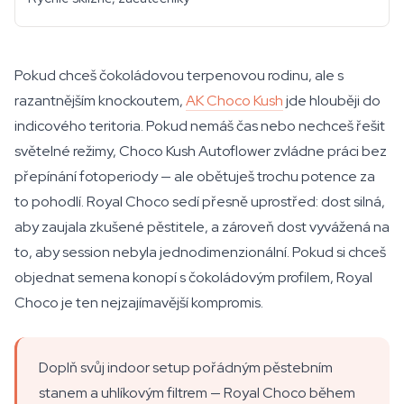
Pokud chceš čokoládovou terpenovou rodinu, ale s
razantnějším knockoutem,
AK Choco Kush
jde hlouběji do
indicového teritoria. Pokud nemáš čas nebo nechceš řešit
světelné režimy, Choco Kush Autoflower zvládne práci bez
přepínání fotoperiody — ale obětuješ trochu potence za
to pohodlí. Royal Choco sedí přesně uprostřed: dost silná,
aby zaujala zkušené pěstitele, a zároveň dost vyvážená na
to, aby session nebyla jednodimenzionální. Pokud si chceš
objednat semena konopí s čokoládovým profilem, Royal
Choco je ten nejzajímavější kompromis.
Doplň svůj indoor setup pořádným pěstebním
stanem a uhlíkovým filtrem — Royal Choco během