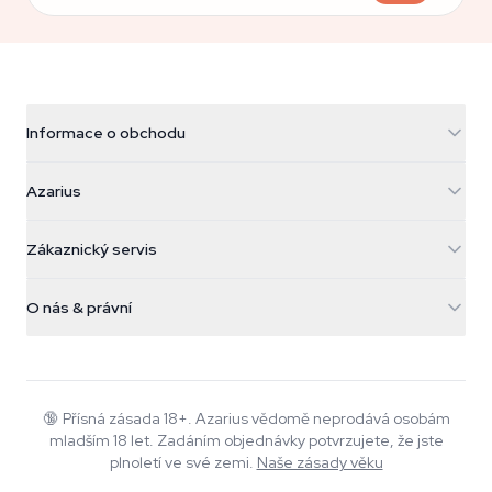
Informace o obchodu
Azarius
Azarius
Galvaniweg 11
5482 TN Schijndel
Konopná semínka
Zákaznický servis
Nederland
Kouzelné houby
Informace o dopravě
support@azarius.com
Smokeshop
O nás & právní
+31(0)204897914
Pravidla vrácení
Smartshop
O Azarius
Záruka kvality
Herbshop
Wiki
Kontaktujte nás
Growshop
Blog
🔞
Přísná zásada 18+. Azarius vědomě neprodává osobám
Časté dotazy
mladším 18 let. Zadáním objednávky potvrzujete, že jste
Autoři
Zásady ochrany osobních údajů
plnoletí ve své zemi.
Naše zásady věku
Redakční standardy