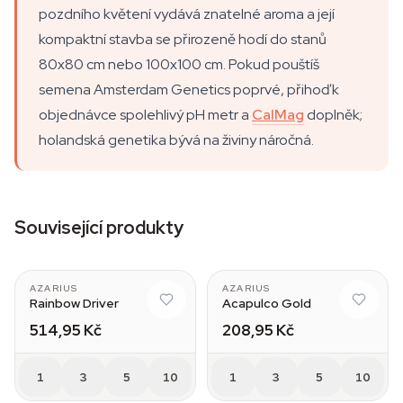
pozdního květení vydává znatelné aroma a její
kompaktní stavba se přirozeně hodí do stanů
80x80 cm nebo 100x100 cm. Pokud pouštíš
semena Amsterdam Genetics poprvé, přihoď k
objednávce spolehlivý pH metr a
CalMag
doplněk;
holandská genetika bývá na živiny náročná.
Související produkty
AZARIUS
AZARIUS
Rainbow Driver
Acapulco Gold
514,95 Kč
208,95 Kč
1
3
5
10
1
3
5
10