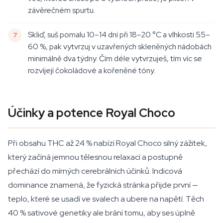
závěrečném spurtu.
Skliď, suš pomalu 10–14 dní při 18–20 °C a vlhkosti 55–
60 %, pak vytvrzuj v uzavřených skleněných nádobách
minimálně dva týdny. Čím déle vytvrzuješ, tím víc se
rozvíjejí čokoládové a kořeněné tóny.
Účinky a potence Royal Choco
Při obsahu THC až 24 % nabízí Royal Choco silný zážitek,
který začíná jemnou tělesnou relaxací a postupně
přechází do mírných cerebrálních účinků. Indicová
dominance znamená, že fyzická stránka přijde první —
teplo, které se usadí ve svalech a ubere na napětí. Těch
40 % sativové genetiky ale brání tomu, aby ses úplně