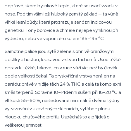
pepřové, skoro bylinkové teplo, které se usadí vzadu v
nose. Pod tím vším leží hluboký zemitý základ — ta vůně
vlhké lesní půdy, která prozrazuje seriózní indicovou
genetiku. Tóny borovice a chmele nejlépe vyniknou při
výdechu, nebo ve vaporizéru kolem 185–195 °C.
Samotné palice jsou sytě zelené s ohnivě oranžovými
pestíky a hustou, lepkavou vrstvou trichomů. Jsou těžké —
opravdu těžké, takové, co v ruce váží víc, než by člověk
podle velikosti čekal. Ta pryskyřičná vrstva není jen na
parádu; právě v ní žije těch 24 % THC a celá ta komplexní
směs terpenů. Správné 10–14denní sušení při 18–20 °C a
vlhkosti 55–60 %, následované minimálně dvěma týdny
vytvrzování v uzavřených sklenicích, vytáhne plnou
hloubku chuťového profilu. Uspěcháš to a přijdeš o
veškerou jemnost.