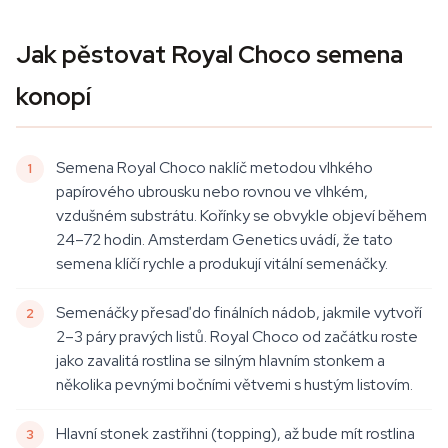
Jak pěstovat Royal Choco semena
konopí
Semena Royal Choco naklíč metodou vlhkého
papírového ubrousku nebo rovnou ve vlhkém,
vzdušném substrátu. Kořínky se obvykle objeví během
24–72 hodin. Amsterdam Genetics uvádí, že tato
semena klíčí rychle a produkují vitální semenáčky.
Semenáčky přesaď do finálních nádob, jakmile vytvoří
2–3 páry pravých listů. Royal Choco od začátku roste
jako zavalitá rostlina se silným hlavním stonkem a
několika pevnými bočními větvemi s hustým listovím.
Hlavní stonek zastřihni (topping), až bude mít rostlina