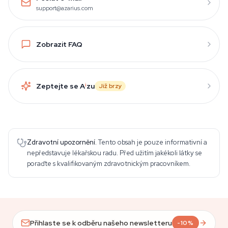
support@azarius.com
Zobrazit FAQ
Zeptejte se A
i
zu
Již brzy
Zdravotní upozornění.
Tento obsah je pouze informativní a
nepředstavuje lékařskou radu. Před užitím jakékoli látky se
poraďte s kvalifikovaným zdravotnickým pracovníkem.
Přihlaste se k odběru našeho newsletteru
-10%