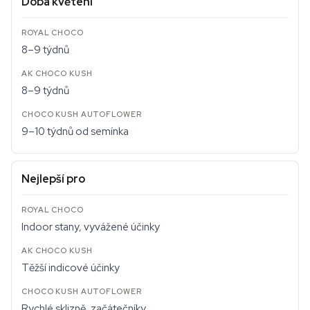
Doba květení
8–9 týdnů
8–9 týdnů
9–10 týdnů od semínka
Nejlepší pro
Indoor stany, vyvážené účinky
Těžší indicové účinky
Rychlé sklizně, začátečníky