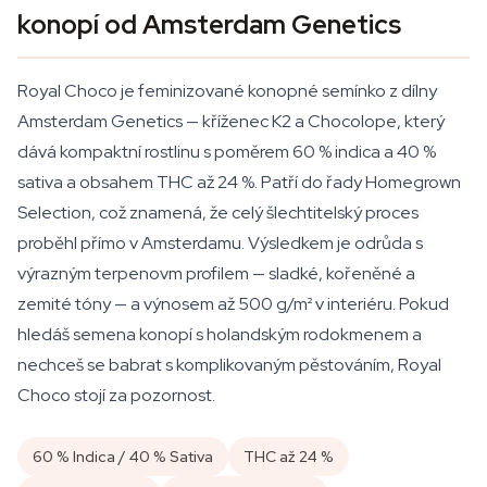
konopí od Amsterdam Genetics
Royal Choco je feminizované konopné semínko z dílny
Amsterdam Genetics — kříženec K2 a Chocolope, který
dává kompaktní rostlinu s poměrem 60 % indica a 40 %
sativa a obsahem THC až 24 %. Patří do řady Homegrown
Selection, což znamená, že celý šlechtitelský proces
proběhl přímo v Amsterdamu. Výsledkem je odrůda s
výrazným terpenovm profilem — sladké, kořeněné a
zemité tóny — a výnosem až 500 g/m² v interiéru. Pokud
hledáš semena konopí s holandským rodokmenem a
nechceš se babrat s komplikovaným pěstováním, Royal
Choco stojí za pozornost.
60 % Indica / 40 % Sativa
THC až 24 %