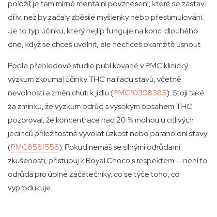
položil; je tam mírné mentální povznesení, které se zastaví
dřív, než by začaly zběsilé myšlenky nebo přestimulování.
Je to typ účinku, který nejlíp funguje na konci dlouhého
dne, když se chceš uvolnit, ale nechceš okamžitě usnout.
Podle přehledové studie publikované v PMC klinický
výzkum zkoumal účinky THC na řadu stavů, včetně
nevolnosti a změn chuti k jídlu (
PMC10308385
). Stojí také
za zmínku, že výzkum odrůd s vysokým obsahem THC
pozoroval, že koncentrace nad 20 % mohou u citlivých
jedinců příležitostně vyvolat úzkost nebo paranoidní stavy
(
PMC8581558
). Pokud nemáš se silnými odrůdami
zkušenosti, přistupuj k Royal Choco s respektem — není to
odrůda pro úplné začátečníky, co se týče toho, co
vyprodukuje.