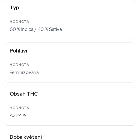
Typ
60 % Indica / 40 % Sativa
Pohlaví
Feminizovaná
Obsah THC
Až 24 %
Doba květení