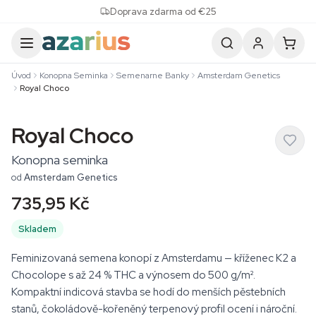
Skip to content
Doprava zdarma od €25
Úvod
Konopna Seminka
Semenarne Banky
Amsterdam Genetics
Royal Choco
Royal Choco
Konopna seminka
od
Amsterdam Genetics
735,95 Kč
Skladem
Feminizovaná semena konopí z Amsterdamu — kříženec K2 a
Chocolope s až 24 % THC a výnosem do 500 g/m².
Kompaktní indicová stavba se hodí do menších pěstebních
stanů, čokoládově-kořeněný terpenový profil ocení i nároční.