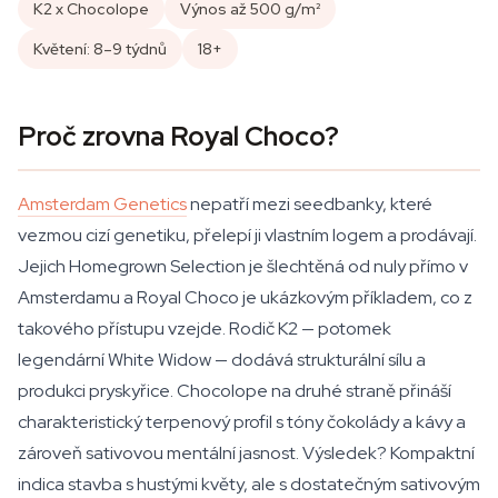
K2 x Chocolope
Výnos až 500 g/m²
Květení: 8–9 týdnů
18+
Proč zrovna Royal Choco?
Amsterdam Genetics
nepatří mezi seedbanky, které
vezmou cizí genetiku, přelepí ji vlastním logem a prodávají.
Jejich Homegrown Selection je šlechtěná od nuly přímo v
Amsterdamu a Royal Choco je ukázkovým příkladem, co z
takového přístupu vzejde. Rodič K2 — potomek
legendární White Widow — dodává strukturální sílu a
produkci pryskyřice. Chocolope na druhé straně přináší
charakteristický terpenový profil s tóny čokolády a kávy a
zároveň sativovou mentální jasnost. Výsledek? Kompaktní
indica stavba s hustými květy, ale s dostatečným sativovým