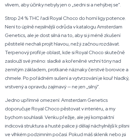
vlivem, aby účinky nebyly jen o „sedni si a nehýbej se".
Strop 24 % THC řadí Royal Choco do horní ligy potence.
Není to úplně nejsilnější odrůda v katalogu Amsterdam
Genetics, ale je dost silná na to, aby si ji méně zkušení
pěstitelé nechali projít hlavou, než ji začnou rozdávat.
Terpenový profil je oblast, kde si Royal Choco skutečně
zaslouží své jméno: sladké a kořeněné vrchní tóny nad
zemitým základem, protkané náznaky čerstvé borovice a
chmele. Po pořádném sušení a vytvrzování je kouř hladký,
vrstvený a opravdu zajímavý — ne jen „silný".
Jedno upřímné omezení: Amsterdam Genetics
doporučuje Royal Choco pěstovat v interiéru, a my
bychom souhlasili. Venku přežije, ale její kompaktní
indicová struktura a husté palice ji dělají náchylnější k plísni
ve vlhkém podzimním počasí. Pokud máš skleník nebo jsi