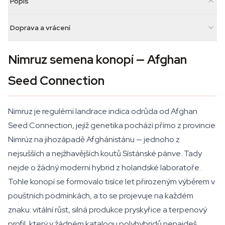
Popis
Doprava a vrácení
Nimruz semena konopí — Afghan
Seed Connection
Nimruz je regulérní landrace indica odrůda od Afghan
Seed Connection, jejíž genetika pochází přímo z provincie
Nimrúz na jihozápadě Afghánistánu — jednoho z
nejsušších a nejžhavějších koutů Sístánské pánve. Tady
nejde o žádný moderní hybrid z holandské laboratoře.
Tohle konopí se formovalo tisíce let přirozeným výběrem v
pouštních podmínkách, a to se projevuje na každém
znaku: vitální růst, silná produkce pryskyřice a terpenový
profil, který v žádném katalogu polyhybridů nenajdeš.