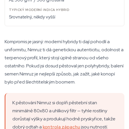
Až 500 g/m² / 500 g/rostlina
Srovnatelný, někdy vyšší
Kompromis je jasný: moderní hybridy ti dají pohodlí a
uniformitu, Nimruz ti dá genetickou autenticitu, odolnost a
terpenový profil, který stojí úplně stranou od všeho
ostatního. Pokud jsi dosud pěstoval jen polyhybridy, balení
semen Nimruz je nejlepší způsob, jak zažít, jaké konopí
bylo před šlechtitelským boomem.
K pěstování Nimruz si doplň pěstební stan
minimálně 80x80 a uhlíkový filtr — tyhle rostliny
dorůstají výšky a produkují hodně pryskyřice, takže
dobrý odtah a
kontrola zápachu
jsou nutností.