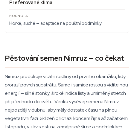
Preferované klima
Horké, suché — adaptace na pouštní podmínky
Pěstování semen Nimruz — co čekat
Nimruz produkuje vitální rostliny od prvního okamžiku, kdy
prorazí povrch substrátu. Samci i samice rostou s viditelnou
energií — silné stonky, široké indica listy a umírněný stretch
při přechodu do květu. Venku vysévej semena Nimruz
nejpozději v dubnu, aby měly dostatek času na plnou
vegetativní fázi. Sklizeň přichází koncem října až začátkem
listopadu, v závislosti na zeměpisné šířce a podmínkách.