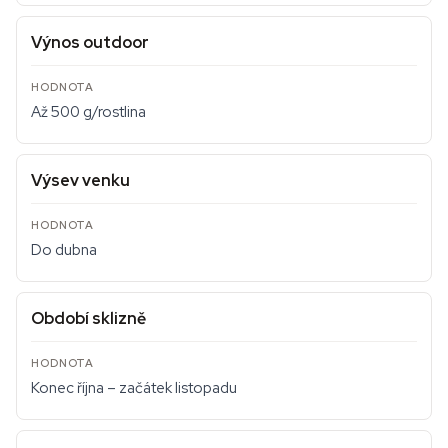
Výnos outdoor
Až 500 g/rostlina
Výsev venku
Do dubna
Období sklizně
Konec října – začátek listopadu