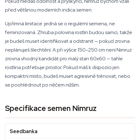
Pokud hledáš odolnost a pryskyřici, Nimruz bychom vzali
před většinou moderních indica semen.
Upřímná limitace: jedná se o regulérní semena, ne
feminizovaná. Zhruba polovina rostlin budou samci, takže
je budeš muset identifikovat a odstranit — pokud zrovna
neplánuješ šlechtění. A při výšce 150–250 cm není Nimruz
zrovna vhodný kandidát pro malý stan 60x60 — tahle
rostlina potřebuje prostor. Pokud máš k dispozici jen
kompaktní místo, budeš muset agresivně trénovat, nebo
se poohlédnout po něčem nižším.
Specifikace semen Nimruz
Seedbanka