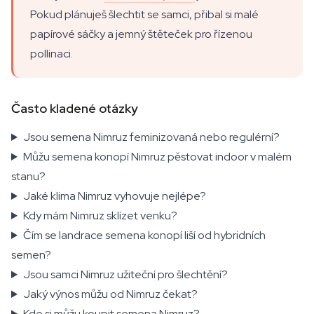
Pokud plánuješ šlechtit se samci, přibal si malé
papírové sáčky a jemný štěteček pro řízenou
pollinaci.
Často kladené otázky
Jsou semena Nimruz feminizovaná nebo regulérní?
Můžu semena konopí Nimruz pěstovat indoor v malém
stanu?
Jaké klima Nimruz vyhovuje nejlépe?
Kdy mám Nimruz sklízet venku?
Čím se landrace semena konopí liší od hybridních
semen?
Jsou samci Nimruz užiteční pro šlechtění?
Jaký výnos můžu od Nimruz čekat?
Kde si můžu koupit semena Nimruz?