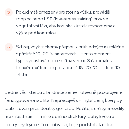
Pokud máš omezený prostor na výšku, prováděj
topping nebo LST (low-stress training) brzy ve
vegetativní fázi, aby korunka zůstala rovnoměrná a
výška pod kontrolou.
Sklízej, když trichomy přejdou z průhledných na mléčné
s přibližně 10–20 % jantarových — tento moment
typicky nastává koncem října venku. Suš pomalu v
tmavém, větraném prostoru při 18–20 °C po dobu 10–
14 dní.
Jedna věc, kterou u landrace semen obecně pozorujeme:
fenotypová variabilita. Nepracuješ s F1 hybridem, který byl
stabilizován přes desítky generací. Počítej s určitými rozdíly
mezi rostlinami — mírně odlišné struktury, doby květu a
profily pryskyřice. To není vada, to je podstata landrace