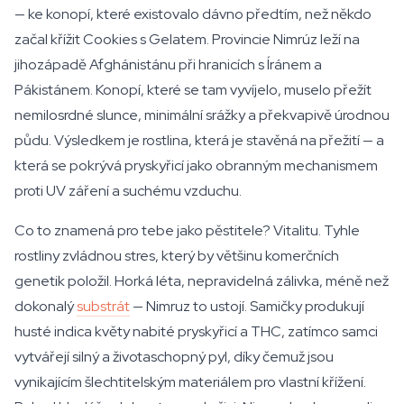
— ke konopí, které existovalo dávno předtím, než někdo
začal křížit Cookies s Gelatem. Provincie Nimrúz leží na
jihozápadě Afghánistánu při hranicích s Íránem a
Pákistánem. Konopí, které se tam vyvíjelo, muselo přežít
nemilosrdné slunce, minimální srážky a překvapivě úrodnou
půdu. Výsledkem je rostlina, která je stavěná na přežití — a
která se pokrývá pryskyřicí jako obranným mechanismem
proti UV záření a suchému vzduchu.
Co to znamená pro tebe jako pěstitele? Vitalitu. Tyhle
rostliny zvládnou stres, který by většinu komerčních
genetik položil. Horká léta, nepravidelná zálivka, méně než
dokonalý
substrát
— Nimruz to ustojí. Samičky produkují
husté indica květy nabité pryskyřicí a THC, zatímco samci
vytvářejí silný a životaschopný pyl, díky čemuž jsou
vynikajícím šlechtitelským materiálem pro vlastní křížení.