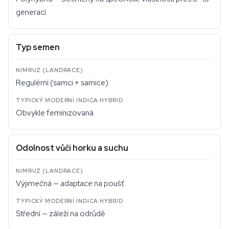
generací
Typ semen
Regulérní (samci + samice)
Obvykle feminizovaná
Odolnost vůči horku a suchu
Výjimečná — adaptace na poušť
Střední — záleží na odrůdě