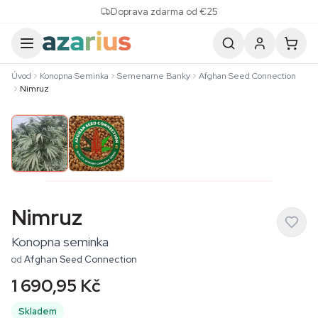
Skip to content
Doprava zdarma od €25
Úvod
Konopna Seminka
Semenarne Banky
Afghan Seed Connection
Nimruz
Nimruz
Konopna seminka
od
Afghan Seed Connection
1 690,95 Kč
Skladem