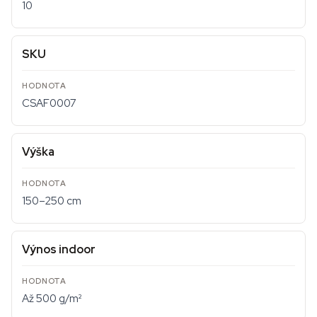
10
SKU
CSAF0007
Výška
150–250 cm
Výnos indoor
Až 500 g/m²