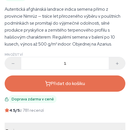
Autentická afghánská landrace indica semena přímo z
provincie Nimrúz — tisíce let přirozeného výběru v pouštních
podmínkách se promítají do výjimečné odolnosti, silné
produkce pryskyřice a zemitého terpenového profilu s
hašišovým charakterem. Regulérní semena v balení po 10
kusech, výnos až 500 g/m² indoor. Objednej na Azarius.
MNOŽSTVÍ
Přidat do košíku
Doprava zdarma v ceně
4.5
/5
z 781 recenzí