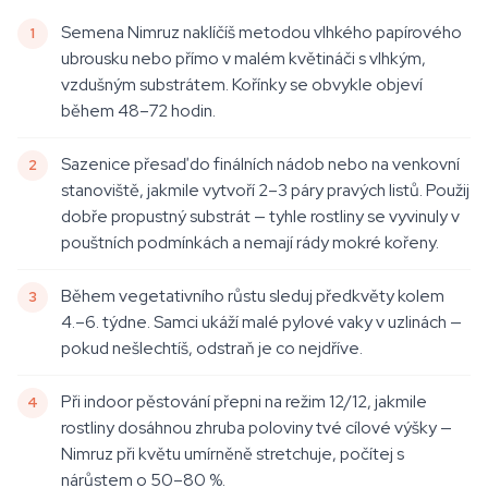
Semena Nimruz naklíčíš metodou vlhkého papírového
ubrousku nebo přímo v malém květináči s vlhkým,
vzdušným substrátem. Kořínky se obvykle objeví
během 48–72 hodin.
Sazenice přesaď do finálních nádob nebo na venkovní
stanoviště, jakmile vytvoří 2–3 páry pravých listů. Použij
dobře propustný substrát — tyhle rostliny se vyvinuly v
pouštních podmínkách a nemají rády mokré kořeny.
Během vegetativního růstu sleduj předkvěty kolem
4.–6. týdne. Samci ukáží malé pylové vaky v uzlinách —
pokud nešlechtíš, odstraň je co nejdříve.
Při indoor pěstování přepni na režim 12/12, jakmile
rostliny dosáhnou zhruba poloviny tvé cílové výšky —
Nimruz při květu umírněně stretchuje, počítej s
nárůstem o 50–80 %.