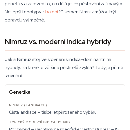
genetiky a zároveň to, co dělá jejich pěstování zajímavým.
Nejlepší fenotypy z
balení
10 semen Nimruz můžou být
opravdu výjimečné.
Nimruz vs. moderní indica hybridy
Jak si Nimruz stojí ve srovnání s indica-dominantními
hybridy, na které je většina pěstitelů zvyklá? Tady je přímé
srovnání.
Genetika
Čistá landrace — tisíce let přirozeného výběru
Polyhybrid — šlechtěný na specifické vlastnosti přes 5–15