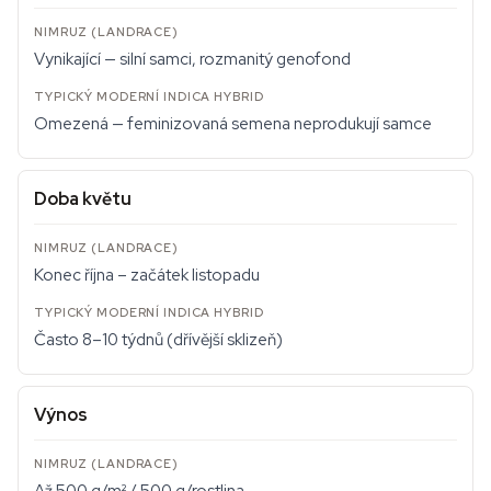
Vynikající — silní samci, rozmanitý genofond
Omezená — feminizovaná semena neprodukují samce
Doba květu
Konec října – začátek listopadu
Často 8–10 týdnů (dřívější sklizeň)
Výnos