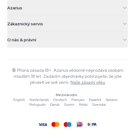
Azarius
Azarius
Galvaniweg 11
5482 TN Schijndel
Konopná semínka
Zákaznický servis
Nederland
Kouzelné houby
Informace o dopravě
support@azarius.com
Smokeshop
O nás & právní
+31(0)204897914
Pravidla vrácení
Smartshop
O Azarius
Záruka kvality
Herbshop
Wiki
Kontaktujte nás
Growshop
Blog
🔞
Přísná zásada 18+. Azarius vědomě neprodává osobám
Časté dotazy
mladším 18 let. Zadáním objednávky potvrzujete, že jste
Hudba
Zásady ochrany osobních údajů
plnoletí ve své zemi.
Naše zásady věku
Autoři
Mezinárodní
Redakční standardy
English
·
Nederlands
·
Deutsch
·
Français
·
Español
·
Italiano
·
Português
·
Dansk
·
Suomi
·
Polski
·
Svenska
Nástroje a kalkulačky
Akce
Mapa stránek