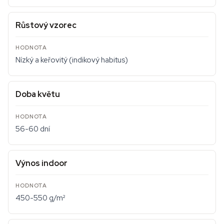
Růstový vzorec
Nízký a keřovitý (indikový habitus)
Doba květu
56-60 dní
Výnos indoor
450-550 g/m²