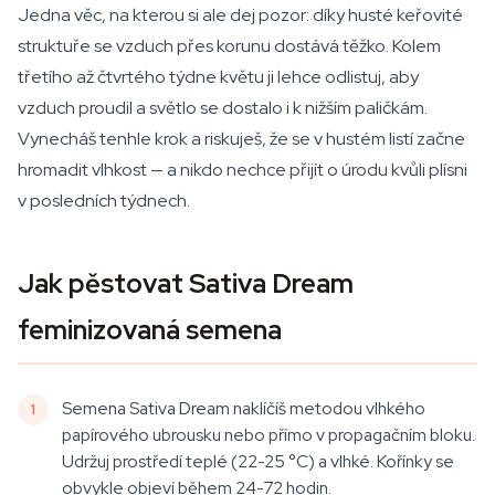
Jedna věc, na kterou si ale dej pozor: díky husté keřovité
struktuře se vzduch přes korunu dostává těžko. Kolem
třetího až čtvrtého týdne květu ji lehce odlistuj, aby
vzduch proudil a světlo se dostalo i k nižším paličkám.
Vynecháš tenhle krok a riskuješ, že se v hustém listí začne
hromadit vlhkost — a nikdo nechce přijít o úrodu kvůli plísni
v posledních týdnech.
Jak pěstovat Sativa Dream
feminizovaná semena
Semena Sativa Dream naklíčíš metodou vlhkého
papírového ubrousku nebo přímo v propagačním bloku.
Udržuj prostředí teplé (22-25 °C) a vlhké. Kořínky se
obvykle objeví během 24-72 hodin.