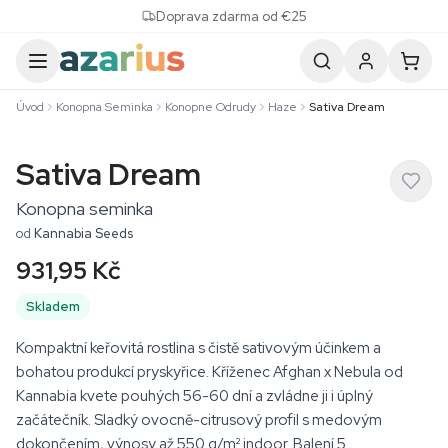
Skip to content
Doprava zdarma od €25
Úvod
Konopna Seminka
Konopne Odrudy
Haze
Sativa Dream
Sativa Dream
Konopna seminka
od
Kannabia Seeds
931,95 Kč
Skladem
Kompaktní keřovitá rostlina s čistě sativovým účinkem a
bohatou produkcí pryskyřice. Kříženec Afghan x Nebula od
Kannabia kvete pouhých 56-60 dní a zvládne ji i úplný
začátečník. Sladký ovocně-citrusový profil s medovým
dokončením, výnosy až 550 g/m² indoor. Balení 5