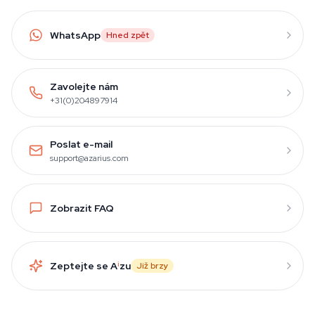
WhatsApp
Hned zpět
Zavolejte nám
+31(0)204897914
Poslat e-mail
support@azarius.com
Zobrazit FAQ
Zeptejte se A
i
zu
Již brzy