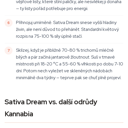
vějířové listy, které stíní paličky, ale nesvlékej ji donaha
— ty listy pořád potřebuje pro energii.
Přihnojuj umírněně. Sativa Dream snese vyšší hladiny
živin, ale není důvod to přehánět. Standardní květový
rozpis na 75-100 % síly úplně stačí.
Sklízej, když je přibližně 70-80 % trichomů mléčně
bílých a pár začíná jantarově žloutnout. Suš v tmavé
místnosti při 18-20 °C a 55-60 % vlhkosti po dobu 7-10
dní. Potom nech vyležet ve skleněných nádobách
minimálně dva týdny — teprve pak se chuť plně projeví.
Sativa Dream vs. další odrůdy
Kannabia