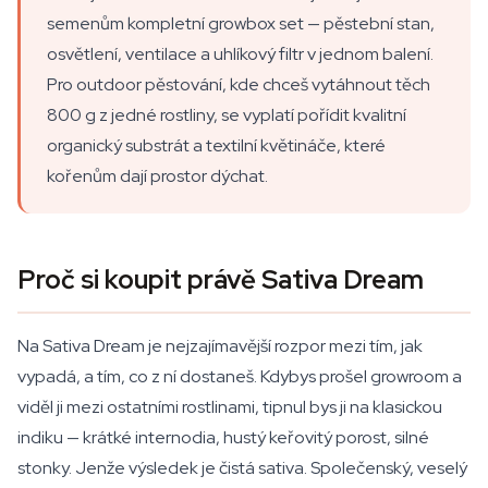
semenům kompletní growbox set — pěstební stan,
osvětlení, ventilace a uhlíkový filtr v jednom balení.
Pro outdoor pěstování, kde chceš vytáhnout těch
800 g z jedné rostliny, se vyplatí pořídit kvalitní
organický substrát a textilní květináče, které
kořenům dají prostor dýchat.
Proč si koupit právě Sativa Dream
Na Sativa Dream je nejzajímavější rozpor mezi tím, jak
vypadá, a tím, co z ní dostaneš. Kdybys prošel growroom a
viděl ji mezi ostatními rostlinami, tipnul bys ji na klasickou
indiku — krátké internodia, hustý keřovitý porost, silné
stonky. Jenže výsledek je čistá sativa. Společenský, veselý