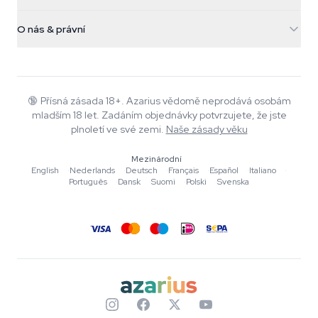
Kouzelné houby
Informace o dopravě
support@azarius.com
Smokeshop
O nás & právní
+31(0)204897914
Pravidla vrácení
Smartshop
O Azarius
Záruka kvality
Herbshop
Wiki
Kontaktujte nás
Growshop
Blog
🔞
Přísná zásada 18+. Azarius vědomě neprodává osobám
Časté dotazy
mladším 18 let. Zadáním objednávky potvrzujete, že jste
Hudba
Zásady ochrany osobních údajů
plnoletí ve své zemi.
Naše zásady věku
Autoři
Mezinárodní
Redakční standardy
English
·
Nederlands
·
Deutsch
·
Français
·
Español
·
Italiano
·
Português
·
Dansk
·
Suomi
·
Polski
·
Svenska
Nástroje a kalkulačky
Akce
Mapa stránek