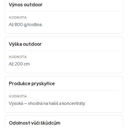
Výnos outdoor
Až 800 g/rostlina
Výška outdoor
Až 200 cm
Produkce pryskyřice
Vysoká — vhodná na hašiš a koncentráty
Odolnost vůči škůdcům