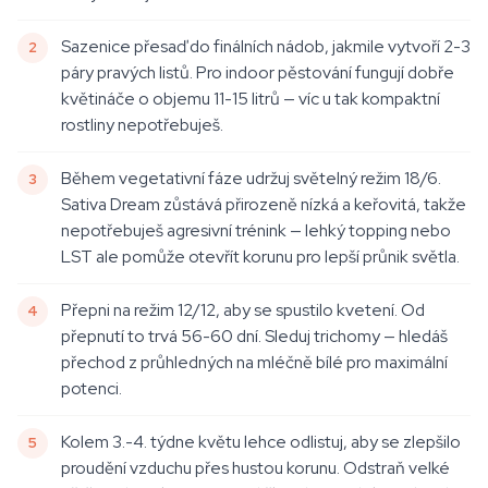
Sazenice přesaď do finálních nádob, jakmile vytvoří 2-3
páry pravých listů. Pro indoor pěstování fungují dobře
květináče o objemu 11-15 litrů — víc u tak kompaktní
rostliny nepotřebuješ.
Během vegetativní fáze udržuj světelný režim 18/6.
Sativa Dream zůstává přirozeně nízká a keřovitá, takže
nepotřebuješ agresivní trénink — lehký topping nebo
LST ale pomůže otevřít korunu pro lepší průnik světla.
Přepni na režim 12/12, aby se spustilo kvetení. Od
přepnutí to trvá 56-60 dní. Sleduj trichomy — hledáš
přechod z průhledných na mléčně bílé pro maximální
potenci.
Kolem 3.-4. týdne květu lehce odlistuj, aby se zlepšilo
proudění vzduchu přes hustou korunu. Odstraň velké