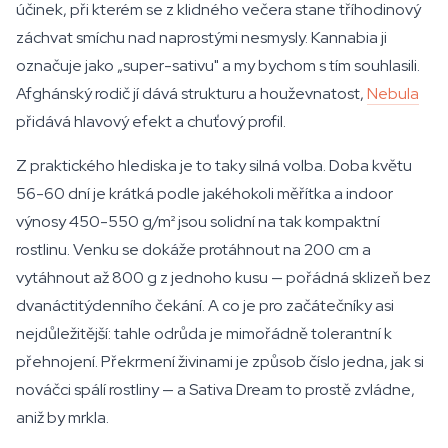
účinek, při kterém se z klidného večera stane tříhodinový
záchvat smíchu nad naprostými nesmysly. Kannabia ji
označuje jako „super-sativu" a my bychom s tím souhlasili.
Afghánský rodič jí dává strukturu a houževnatost,
Nebula
přidává hlavový efekt a chuťový profil.
Z praktického hlediska je to taky silná volba. Doba květu
56-60 dní je krátká podle jakéhokoli měřítka a indoor
výnosy 450-550 g/m² jsou solidní na tak kompaktní
rostlinu. Venku se dokáže protáhnout na 200 cm a
vytáhnout až 800 g z jednoho kusu — pořádná sklizeň bez
dvanáctitýdenního čekání. A co je pro začátečníky asi
nejdůležitější: tahle odrůda je mimořádně tolerantní k
přehnojení. Překrmení živinami je způsob číslo jedna, jak si
nováčci spálí rostliny — a Sativa Dream to prostě zvládne,
aniž by mrkla.