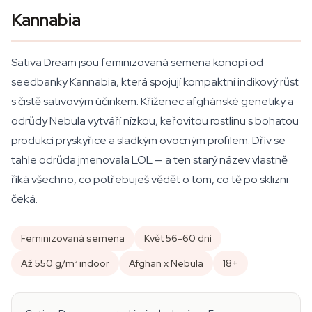
Kannabia
Sativa Dream jsou feminizovaná semena konopí od
seedbanky Kannabia, která spojují kompaktní indikový růst
s čistě sativovým účinkem. Kříženec afghánské genetiky a
odrůdy Nebula vytváří nízkou, keřovitou rostlinu s bohatou
produkcí pryskyřice a sladkým ovocným profilem. Dřív se
tahle odrůda jmenovala LOL — a ten starý název vlastně
říká všechno, co potřebuješ vědět o tom, co tě po sklizni
čeká.
Feminizovaná semena
Květ 56-60 dní
Až 550 g/m² indoor
Afghan x Nebula
18+