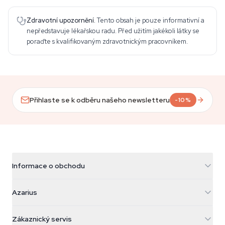
Zdravotní upozornění.
Tento obsah je pouze informativní a
nepředstavuje lékařskou radu. Před užitím jakékoli látky se
poraďte s kvalifikovaným zdravotnickým pracovníkem.
Přihlaste se k odběru našeho newsletteru
-10%
Informace o obchodu
Azarius
Azarius
Galvaniweg 11
5482 TN Schijndel
Konopná semínka
Zákaznický servis
Nederland