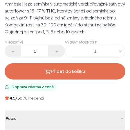
Amnesia Haze semínka v automatické verzi: převážně sativový
autoflower s 16–17 % THC, který zvládneš od semínka po
sklizeň za 9–11 týdnů bez jediné změny světelného režimu.
Kompaktní rostlina 70–100 cm ideální do stanu i na balkón.
Objednej balení po 1, 3, 5 nebo 10 kusech.
MNOŽSTVÍ
VYBRAT MOŽNOST
1
Přidat do košíku
Doprava zdarma v ceně
4.5
/5
z 781 recenzí
Popis