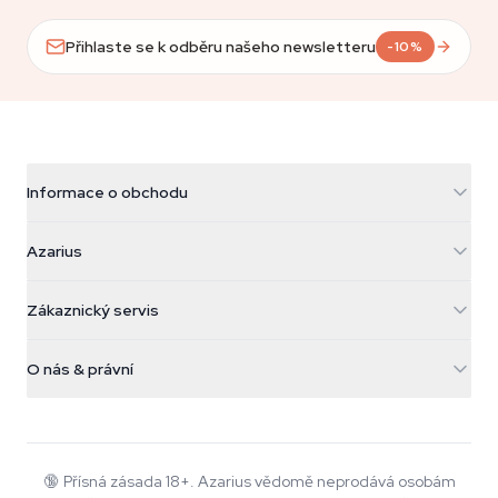
Přihlaste se k odběru našeho newsletteru
-10%
Informace o obchodu
Azarius
Azarius
Galvaniweg 11
5482 TN Schijndel
Konopná semínka
Zákaznický servis
Nederland
Kouzelné houby
Informace o dopravě
support@azarius.com
Smokeshop
O nás & právní
+31(0)204897914
Pravidla vrácení
Smartshop
O Azarius
Záruka kvality
Herbshop
Wiki
Kontaktujte nás
Growshop
Blog
🔞
Přísná zásada 18+. Azarius vědomě neprodává osobám
Časté dotazy