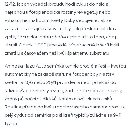
12/12, jeden výpadek proudu hodí cyklus do háje a
najednou ti fotoperiodické rostliny revegetují nebo
vyhazují hermafroditní květy. Roky sledujeme, jak se
zákazníci stresují s časovači, aby pak přešli na autíčka a
zjistili, že si celou dobu přidávali práci místo toho, aby ji
ubírali. Od roku 1999 jsme viděli víc ztracených šarží kvůli
zmatku s časovačem než kvůli špatnému substrátu.
Amnesia Haze Auto semínka tenhle problém řeší — kvetou
automaticky na základě stáří, ne fotoperiody. Nastav
světla na 18/6 nebo 20/4 první den a nech je tak až do
sklizně. Žádné změny režimu, žádné zatemňovací závěsy,
žádný půlnoční budík kvůli kontrole světelných úniků.
Rostlina přejde do květu podle vlastního harmonogramu a
celý cyklus od semínka po sklizeň typicky zvládne za 9–11
týdnů.