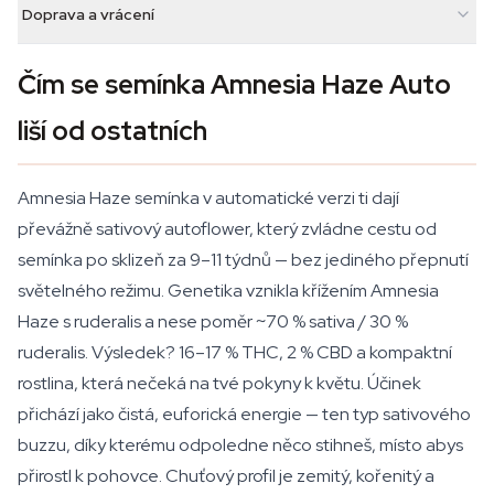
Doprava a vrácení
Čím se semínka Amnesia Haze Auto
liší od ostatních
Amnesia Haze semínka v automatické verzi ti dají
převážně sativový autoflower, který zvládne cestu od
semínka po sklizeň za 9–11 týdnů — bez jediného přepnutí
světelného režimu. Genetika vznikla křížením Amnesia
Haze s ruderalis a nese poměr ~70 % sativa / 30 %
ruderalis. Výsledek? 16–17 % THC, 2 % CBD a kompaktní
rostlina, která nečeká na tvé pokyny k květu. Účinek
přichází jako čistá, euforická energie — ten typ sativového
buzzu, díky kterému odpoledne něco stihneš, místo abys
přirostl k pohovce. Chuťový profil je zemitý, kořenitý a