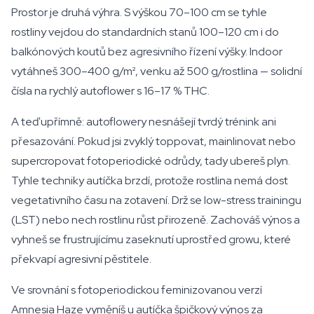
Prostor je druhá výhra. S výškou 70–100 cm se tyhle
rostliny vejdou do standardních stanů 100–120 cm i do
balkónových koutů bez agresivního řízení výšky. Indoor
vytáhneš 300–400 g/m², venku až 500 g/rostlina — solidní
čísla na rychlý autoflower s 16–17 % THC.
A teď upřímně: autoflowery nesnášejí tvrdý trénink ani
přesazování. Pokud jsi zvyklý toppovat, mainlinovat nebo
supercropovat fotoperiodické odrůdy, tady ubereš plyn.
Tyhle techniky autíčka brzdí, protože rostlina nemá dost
vegetativního času na zotavení. Drž se low-stress trainingu
(LST) nebo nech rostlinu růst přirozeně. Zachováš výnos a
vyhneš se frustrujícímu zaseknutí uprostřed growu, které
překvapí agresivní pěstitele.
Ve srovnání s fotoperiodickou feminizovanou verzí
Amnesia Haze vyměníš u autíčka špičkový výnos za