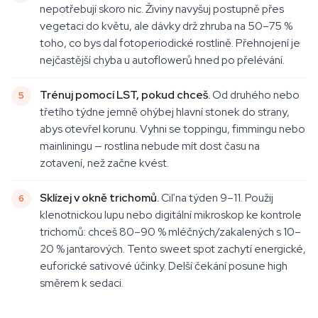
nepotřebují skoro nic. Živiny navyšuj postupně přes
vegetaci do květu, ale dávky drž zhruba na 50–75 %
toho, co bys dal fotoperiodické rostlině. Přehnojení je
nejčastější chyba u autoflowerů hned po přelévání.
Trénuj pomocí LST, pokud chceš.
Od druhého nebo
třetího týdne jemně ohýbej hlavní stonek do strany,
abys otevřel korunu. Vyhni se toppingu, fimmingu nebo
mainliningu — rostlina nebude mít dost času na
zotavení, než začne kvést.
Sklízej v okně trichomů.
Ciľ na týden 9–11. Použij
klenotnickou lupu nebo digitální mikroskop ke kontrole
trichomů: chceš 80–90 % mléčných/zakalených s 10–
20 % jantarových. Tento sweet spot zachytí energické,
euforické sativové účinky. Delší čekání posune high
směrem k sedaci.