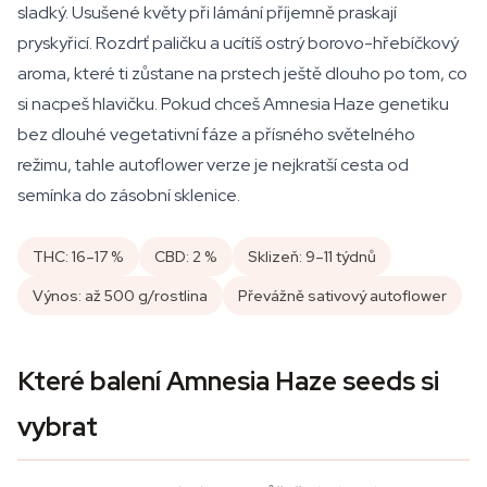
sladký. Usušené květy při lámání příjemně praskají
pryskyřicí. Rozdrť paličku a ucítíš ostrý borovo-hřebíčkový
aroma, které ti zůstane na prstech ještě dlouho po tom, co
si nacpeš hlavičku. Pokud chceš Amnesia Haze genetiku
bez dlouhé vegetativní fáze a přísného světelného
režimu, tahle autoflower verze je nejkratší cesta od
semínka do zásobní sklenice.
THC: 16–17 %
CBD: 2 %
Sklizeň: 9–11 týdnů
Výnos: až 500 g/rostlina
Převážně sativový autoflower
Které balení Amnesia Haze seeds si
vybrat