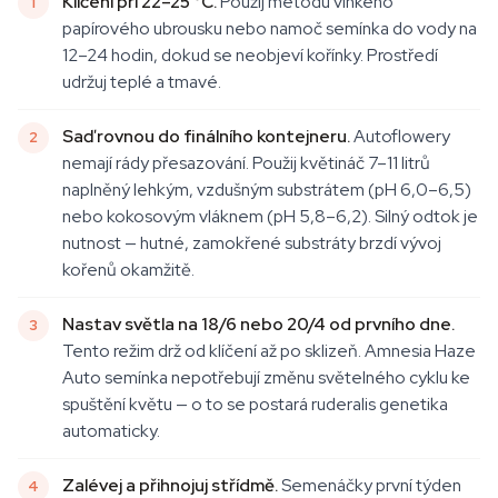
Klíčení při 22–25 °C.
Použij metodu vlhkého
papírového ubrousku nebo namoč semínka do vody na
12–24 hodin, dokud se neobjeví kořínky. Prostředí
udržuj teplé a tmavé.
Saď rovnou do finálního kontejneru.
Autoflowery
nemají rády přesazování. Použij květináč 7–11 litrů
naplněný lehkým, vzdušným substrátem (pH 6,0–6,5)
nebo kokosovým vláknem (pH 5,8–6,2). Silný odtok je
nutnost — hutné, zamokřené substráty brzdí vývoj
kořenů okamžitě.
Nastav světla na 18/6 nebo 20/4 od prvního dne.
Tento režim drž od klíčení až po sklizeň. Amnesia Haze
Auto semínka nepotřebují změnu světelného cyklu ke
spuštění květu — o to se postará ruderalis genetika
automaticky.
Zalévej a přihnojuj střídmě.
Semenáčky první týden