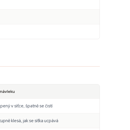
 návleku
pený v síťce, špatně se čistí
upně klesá, jak se síťka ucpává