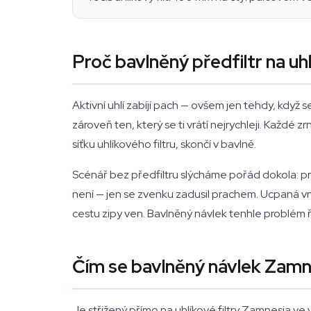
Proč bavlněný předfiltr na uhl
Aktivní uhlí zabíjí pach — ovšem jen tehdy, když
zároveň ten, který se ti vrátí nejrychleji. Každé 
síťku uhlíkového filtru, skončí v bavlně.
Scénář bez předfiltru slýcháme pořád dokola: prů
není — jen se zvenku zadusil prachem. Ucpaná vně
cestu zipy ven. Bavlněný návlek tenhle problém ř
Čím se bavlněný návlek Zamnes
Je střižený přímo na uhlíkové filtry Zamnesia ve 