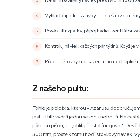
Natáhni bavlněný návlek přes tělo filtru od 
Vyhlaď případné záhyby — chceš rovnoměrný 
Pověs filtr zpátky, připoj hadici, ventilátor za
Kontroluj návlek každých pár týdnů. Když je 
Před opětovným nasazením ho nech úplně usc
Z našeho pultu:
Tohle je položka, kterou v Azariusu doporučujeme
jestli ti filtr vydrží jednu sezónu nebo tři. Nejč
půl roku píšou, že „uhlík přestal fungovat". Devě
300 mm, prostě k tomu hoď i stovkový návlek. Vyjde