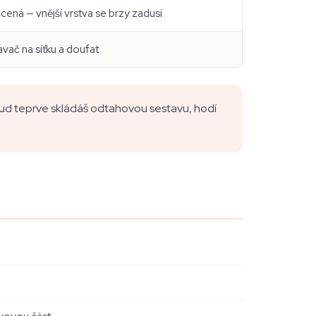
cená — vnější vrstva se brzy zadusí
vač na síťku a doufat
okud teprve skládáš odtahovou sestavu, hodí