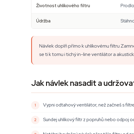
Životnost uhlíkového filtru
Prodlo
Údržba
Stáhno
Návlek doplň přímo k uhlíkovému filtru Zamn
se ti k tomu i tichý in-line ventilátor a akus
Jak návlek nasadit a udržova
Vypni odtahový ventilátor, než začneš s filt
Sundej uhlíkový filtr z popruhů nebo odpoj od