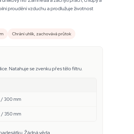
 uhlíkový filtr Zamnesia a zachytí prach, chlupy a
ilní proudění vzduchu a prodlužuje životnost
mm
Chrání uhlík, zachovává průtok
e. Natahuje se zvenku přes tělo filtru.
50 / 300 mm
00 / 350 mm
o padesátku. Žádná věda.