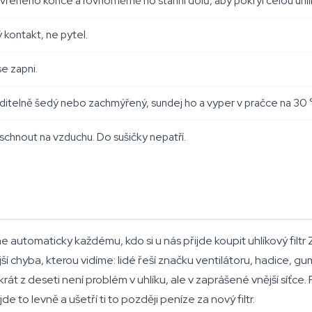
zavřeného konce a rovnoměrně ho stáhni dolů, aby pokryl celou uhl
kontakt, ne pytel.
se zapni.
viditelně šedý nebo zachmýřený, sundej ho a vyper v pračce na 30 
hnout na vzduchu. Do sušičky nepatří.
 automaticky každému, kdo si u nás přijde koupit uhlíkový filtr 
astější chyba, kterou vidíme: lidé řeší značku ventilátoru, hadice,
tkrát z deseti není problém v uhlíku, ale v zaprášené vnější síťc
 to levně a ušetří ti to později peníze za nový filtr.