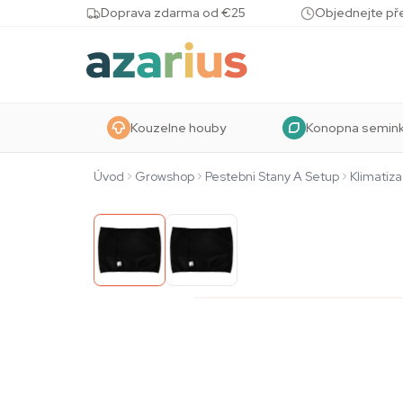
Skip to content
Doprava zdarma od €25
Objednejte pře
Kouzelne houby
Konopna semin
Úvod
Growshop
Pestebni Stany A Setup
Klimatiz