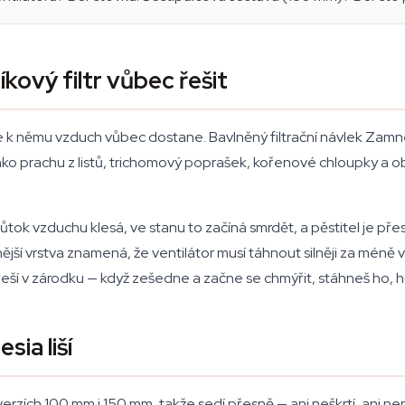
íkový filtr vůbec řešit
 se k němu vzduch vůbec dostane. Bavlněný filtrační návlek Zamne
zrnko prachu z listů, trichomový poprašek, kořenové chloupky a obe
tok vzduchu klesá, ve stanu to začíná smrdět, a pěstitel je přes
jší vrstva znamená, že ventilátor musí táhnout silněji za méně 
eší v zárodku — když zešedne a začne se chmýřit, stáhneš ho, ho
ia liší
verzích 100 mm i 150 mm, takže sedí přesně — ani neškrtí, ani nep