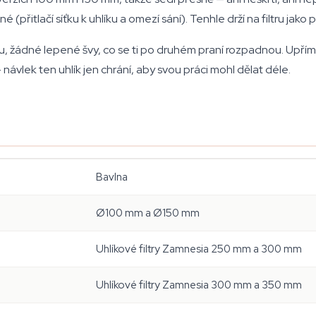
ěsné (přitlačí síťku k uhlíku a omezí sání). Tenhle drží na filtru
u, žádné lepené švy, co se ti po druhém praní rozpadnou. Upřímná
návlek ten uhlík jen chrání, aby svou práci mohl dělat déle.
Bavlna
Ø100 mm a Ø150 mm
Uhlíkové filtry Zamnesia 250 mm a 300 mm
Uhlíkové filtry Zamnesia 300 mm a 350 mm