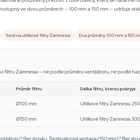
pakovaně použitelný předfiltr z čisté bavlny, který se natáhne na
í. Dostupný ve dvou průměrech — 100 mm a 150 mm — udržuje stab
Sedí na uhlíkové filtry Zamnesia
Dva průměry: 100 mm a 150 
 filtru Zamnesia — ne podle průměru ventilátoru, ne podle hadic
Průměr filtru
Délka filtru, kterou pokryje
Ø100 mm
Uhlíkové filtry Zamnesia 2
Ø150 mm
Uhlíkové filtry Zamnesia 3
ventilátoru? Ber stovku. Šestipalcová sestava (150 mm)? Ber st