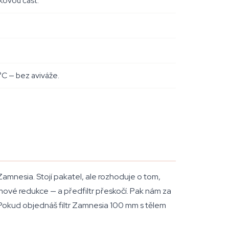
íkovou část.
°C — bez aviváže.
Zamnesia. Stojí pakatel, ale rozhoduje o tom,
 gumové redukce — a předfiltr přeskočí. Pak nám za
e. Pokud objednáš filtr Zamnesia 100 mm s tělem