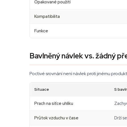
Opakované použití
Kompatibilita
Funkce
Bavlněný návlek vs. žádný pře
Poctivé srovnání není návlek proti jinému produktu
Situace
S bav
Prach na síťce uhlíku
Zachyc
Průtok vzduchu v čase
Drží s