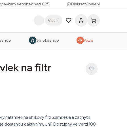
ednávkám semínek nad €25
Diskrétní balení
Více
wshop
Smokeshop
Akce
lek na filtr
erý natáhneš na uhlíkový filtr Zamnesia a zachytíš
ž se dostanou k aktivnímu uhlí. Dostupný ve verzi 100