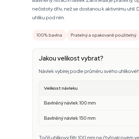
Bavlněný filtrační návlek Zamnesia je pratelný, o
nečistoty dřív, než se dostanou k aktivnímu uhl
uhlíku pod ním.
100% bavlna
Pratelný a opakovaně použitelný
Jakou velikost vybrat?
Návlek vybírej podle průměru svého uhlíkového
Velikost návleku
Bavlněný návlek 100 mm
Bavlněný návlek 150 mm
Točíš uhlíkový filtr 100 mm na čtyřpalcovém 