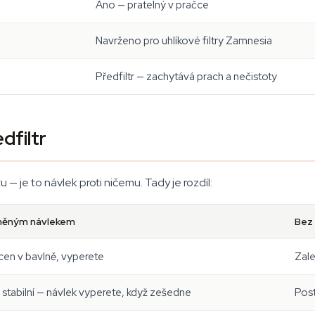
Ano — pratelný v pračce
Navrženo pro uhlíkové filtry Zamnesia
Předfiltr — zachytává prach a nečistoty
dfiltr
 — je to návlek proti ničemu. Tady je rozdíl:
lněným návlekem
Bez
en v bavlně, vyperete
Zale
e stabilní — návlek vyperete, když zešedne
Post