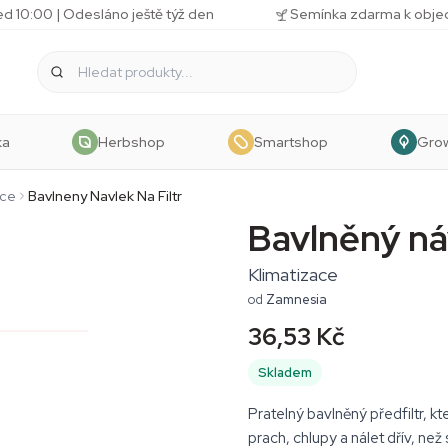
d 10:00 | Odesláno ještě týž den
Semínka zdarma k obj
ka
Herbshop
Smartshop
Gro
ace
Bavlneny Navlek Na Filtr
Bavlněný náv
Klimatizace
od
Zamnesia
36,53 Kč
Skladem
Pratelný bavlněný předfiltr, kt
prach, chlupy a nálet dřív, ne