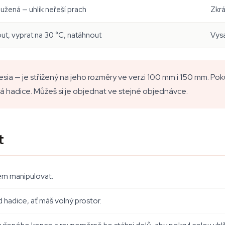
užená — uhlík neřeší prach
Zkrá
ut, vyprat na 30 °C, natáhnout
Vysa
esia — je střižený na jeho rozměry ve verzi 100 mm i 150 mm. P
tická hadice. Můžeš si je objednat ve stejné objednávce.
t
rem manipulovat.
 hadice, ať máš volný prostor.