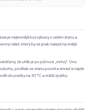
sia je nejlevnější kus výbavy v celém stanu a
cný nálet, který by se jinak nalepil na vnější
vědčený, že uhlík je po půl roce „mrtvý". Ono
vzduchu, podtlak ve stanu povolí a smrad si najde
díš do pračky na 30 °C a vrátíš zpátky.
landá. Levné univerzální návleky bývají buď příliš