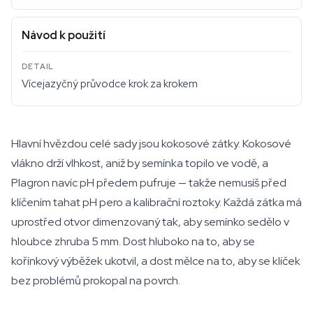
Návod k použití
Vícejazyčný průvodce krok za krokem
Hlavní hvězdou celé sady jsou kokosové zátky. Kokosové
vlákno drží vlhkost, aniž by semínka topilo ve vodě, a
Plagron navíc pH předem pufruje — takže nemusíš před
klíčením tahat pH pero a kalibrační roztoky. Každá zátka má
uprostřed otvor dimenzovaný tak, aby semínko sedělo v
hloubce zhruba 5 mm. Dost hluboko na to, aby se
kořínkový výběžek ukotvil, a dost mělce na to, aby se klíček
bez problémů prokopal na povrch.