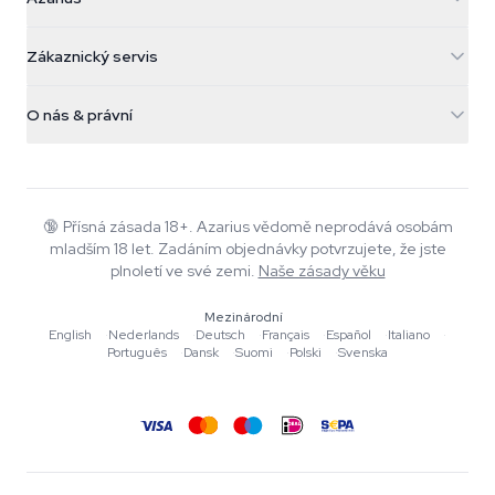
Galvaniweg 11
5482 TN Schijndel
Konopná semínka
Zákaznický servis
Nederland
Kouzelné houby
Informace o dopravě
support@azarius.com
Smokeshop
O nás & právní
+31(0)204897914
Pravidla vrácení
Smartshop
O Azarius
Záruka kvality
Herbshop
Wiki
Kontaktujte nás
Growshop
Blog
🔞
Přísná zásada 18+. Azarius vědomě neprodává osobám
Časté dotazy
mladším 18 let. Zadáním objednávky potvrzujete, že jste
Hudba
Zásady ochrany osobních údajů
plnoletí ve své zemi.
Naše zásady věku
Autoři
Mezinárodní
Redakční standardy
English
·
Nederlands
·
Deutsch
·
Français
·
Español
·
Italiano
·
Português
·
Dansk
·
Suomi
·
Polski
·
Svenska
Nástroje a kalkulačky
Akce
Mapa stránek