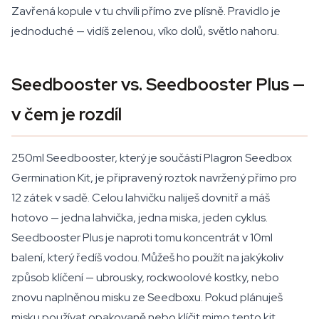
Zavřená kopule v tu chvíli přímo zve plísně. Pravidlo je
jednoduché — vidíš zelenou, víko dolů, světlo nahoru.
Seedbooster vs. Seedbooster Plus —
v čem je rozdíl
250ml Seedbooster, který je součástí Plagron Seedbox
Germination Kit, je připravený roztok navržený přímo pro
12 zátek v sadě. Celou lahvičku naliješ dovnitř a máš
hotovo — jedna lahvička, jedna miska, jeden cyklus.
Seedbooster Plus je naproti tomu koncentrát v 10ml
balení, který ředíš vodou. Můžeš ho použít na jakýkoliv
způsob klíčení — ubrousky, rockwoolové kostky, nebo
znovu naplněnou misku ze Seedboxu. Pokud plánuješ
misku používat opakovaně nebo klíčit mimo tento kit,