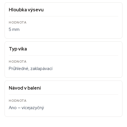
Hloubka výsevu
5 mm
Typ víka
Průhledné, zaklapávací
Návod v balení
Ano — vícejazyčný