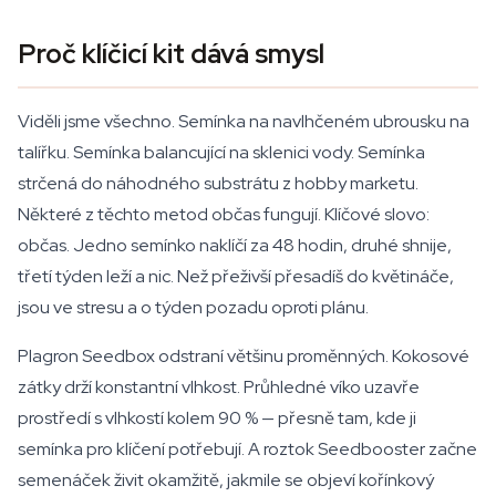
Proč klíčicí kit dává smysl
Viděli jsme všechno. Semínka na navlhčeném ubrousku na
talířku. Semínka balancující na sklenici vody. Semínka
strčená do náhodného substrátu z hobby marketu.
Některé z těchto metod občas fungují. Klíčové slovo:
občas. Jedno semínko naklíčí za 48 hodin, druhé shnije,
třetí týden leží a nic. Než přeživší přesadíš do květináče,
jsou ve stresu a o týden pozadu oproti plánu.
Plagron Seedbox odstraní většinu proměnných. Kokosové
zátky drží konstantní vlhkost. Průhledné víko uzavře
prostředí s vlhkostí kolem 90 % — přesně tam, kde ji
semínka pro klíčení potřebují. A roztok Seedbooster začne
semenáček živit okamžitě, jakmile se objeví kořínkový