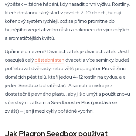
výběžek — žádné hádání, kdy nasadit první výživu. Rostliny,
které dostanou silný start v prvních 7–10 dnech, budují
kořenový systém rychleji, což se přímo promítne do
bujnějšího vegetativního růstu a nakonec i do výraznějších
a aromatičtějších květů.
Upřímné omezení? Dvanáct zátek je dvanáct zátek. Jestli
osazuješ celý
pěstební stan
dvaceti a více semínky, budeš
potřebovat dvě sady nebo větší propagátor. Pro většinu
domácích pěstitelů, kteří jedou 4–12 rostlin na cyklus, ale
jeden Seedbox bohatě stačí. A samotná miska je z
dostatečně pevného plastu, aby ji šlo umýt a použít znovu
s čerstvými zátkami a Seedbooster Plus (prodává se
zvlášť) — jen ji mezi cykly pořádně vydrhni.
Jak Plagron Seedbox používat