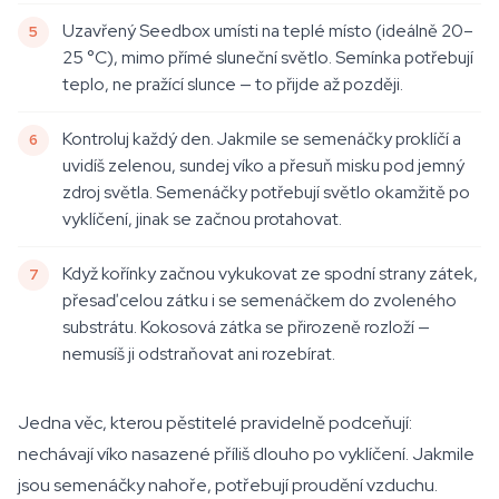
Uzavřený Seedbox umísti na teplé místo (ideálně 20–
25 °C), mimo přímé sluneční světlo. Semínka potřebují
teplo, ne pražící slunce — to přijde až později.
Kontroluj každý den. Jakmile se semenáčky proklíčí a
uvidíš zelenou, sundej víko a přesuň misku pod jemný
zdroj světla. Semenáčky potřebují světlo okamžitě po
vyklíčení, jinak se začnou protahovat.
Když kořínky začnou vykukovat ze spodní strany zátek,
přesaď celou zátku i se semenáčkem do zvoleného
substrátu. Kokosová zátka se přirozeně rozloží —
nemusíš ji odstraňovat ani rozebírat.
Jedna věc, kterou pěstitelé pravidelně podceňují:
nechávají víko nasazené příliš dlouho po vyklíčení. Jakmile
jsou semenáčky nahoře, potřebují proudění vzduchu.