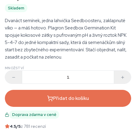
Skladem
Dvanáct semínek, jedna lahvička Seedboosteru, zaklapnuté
víko — a máš hotovo. Plagron Seedbox Germination Kit
spojuje kokosové zátky s pufrovaným pH a živný roztok NPK
5-4-7 do jedné kompaktní sady, která dá semenáčkům silný
start bez zbytečného experimentování. Stačí objednat, nalít,
zasadit a počkat na zelenou.
MNOŽSTVÍ
Přidat do košíku
Doprava zdarma v ceně
4.5
/5
z 781 recenzí