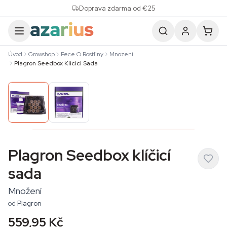
Skip to content
Doprava zdarma od €25
Úvod
Growshop
Pece O Rostliny
Mnozeni
Plagron Seedbox Klicici Sada
Plagron Seedbox klíčicí
sada
Množení
od
Plagron
559,95 Kč