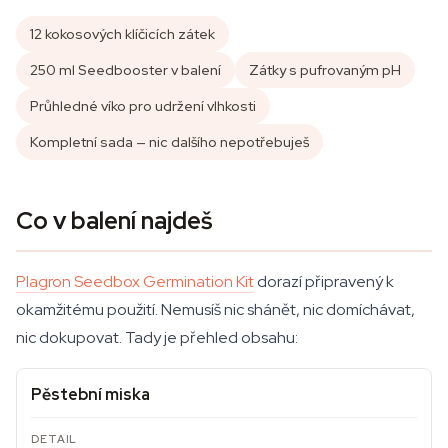
12 kokosových klíčicích zátek
250 ml Seedbooster v balení
Zátky s pufrovaným pH
Průhledné víko pro udržení vlhkosti
Kompletní sada — nic dalšího nepotřebuješ
Co v balení najdeš
Plagron Seedbox Germination Kit
dorazí připravený k
okamžitému použití. Nemusíš nic shánět, nic domíchávat,
nic dokupovat. Tady je přehled obsahu:
Pěstební miska