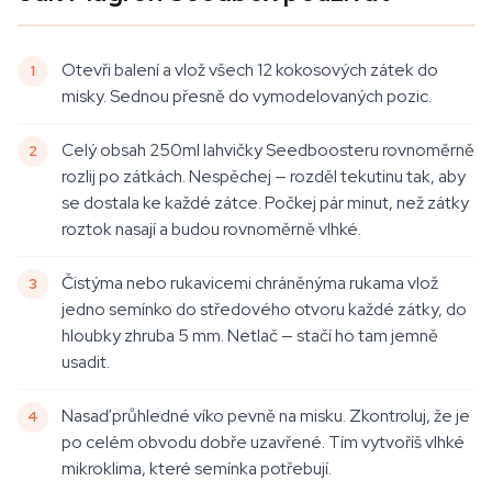
Otevři balení a vlož všech 12 kokosových zátek do
misky. Sednou přesně do vymodelovaných pozic.
Celý obsah 250ml lahvičky Seedboosteru rovnoměrně
rozlij po zátkách. Nespěchej — rozděl tekutinu tak, aby
se dostala ke každé zátce. Počkej pár minut, než zátky
roztok nasají a budou rovnoměrně vlhké.
Čistýma nebo rukavicemi chráněnýma rukama vlož
jedno semínko do středového otvoru každé zátky, do
hloubky zhruba 5 mm. Netlač — stačí ho tam jemně
usadit.
Nasaď průhledné víko pevně na misku. Zkontroluj, že je
po celém obvodu dobře uzavřené. Tím vytvoříš vlhké
mikroklima, které semínka potřebují.