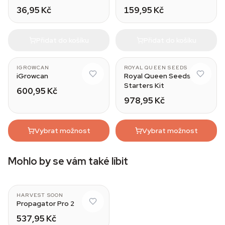
klíčení
konopí
36,95 Kč
159,95 Kč
Přidat do košíku
Přidat do košíku
IGROWCAN
ROYAL QUEEN SEEDS
iGrowcan
Royal Queen Seeds
Starters Kit
600,95 Kč
978,95 Kč
Vybrat možnost
Vybrat možnost
Mohlo by se vám také líbit
HARVEST SOON
Propagator Pro 2
537,95 Kč