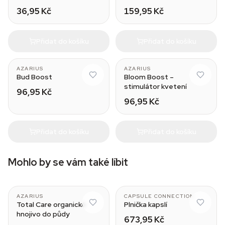
klíčení
konopí
36,95 Kč
159,95 Kč
Přidat do košíku
Přidat do košíku
AZARIUS
AZARIUS
Bud Boost
Bloom Boost –
stimulátor kvetení
96,95 Kč
96,95 Kč
Přidat do košíku
Přidat do košíku
Mohlo by se vám také líbit
00
AZARIUS
CAPSULE CONNECTION
Total Care organické
Plnička kapslí
hnojivo do půdy
673,95 Kč