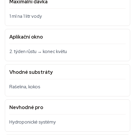
Maximální dávka
1 ml na 1 litr vody
Aplikační okno
2. týden růstu → konec květu
Vhodné substráty
Rašelina, kokos
Nevhodné pro
Hydroponické systémy