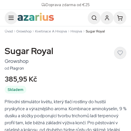
Skip to content
Doprava zdarma od €25
Úvod
Growshop
Kvetinace A Hnojiva
Hnojiva
Sugar Royal
Sugar Royal
Growshop
od
Plagron
385,95 Kč
Skladem
Přírodní stimulátor květu, který tlačí rostliny do hustší
pryskyřice a výraznějšího aroma. Kombinace aminokyselin, 9 %
dusíku a složky podporující tvorbu trichomů ladí terpenový
profil tam, kde běžná základní výživa končí. Pro pěstování v
rašelině a kokosu, od druhého týdne růstu do sklizně. Ideální