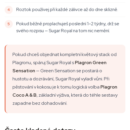
Roztok používej při každé zálivce až do dne sklizně.
Pokud běžně proplachuješ poslední 1–2 týdny, drž se
svého rozpisu — Sugar Royal na tom nic nemění.
Pokud chceš objednat kompletní květový stack od
Plagronu, spáruj Sugar Royal s
Plagron Green
Sensation
— Green Sensation se postará o
hustotu a dozrávání, Sugar Royal vyladí vůni. Při
pěstování v kokosu je k tomu logická volba
Plagron
Coco A & B
, základní výživa, která do téhle sestavy
zapadne bez dohadování.