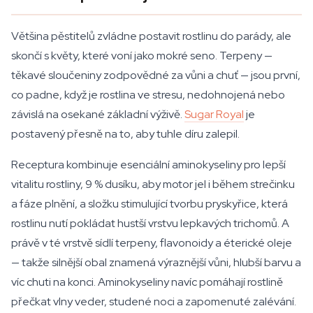
Většina pěstitelů zvládne postavit rostlinu do parády, ale
skončí s květy, které voní jako mokré seno. Terpeny —
těkavé sloučeniny zodpovědné za vůni a chuť — jsou první,
co padne, když je rostlina ve stresu, nedohnojená nebo
závislá na osekané základní výživě.
Sugar Royal
je
postavený přesně na to, aby tuhle díru zalepil.
Receptura kombinuje esenciální aminokyseliny pro lepší
vitalitu rostliny, 9 % dusíku, aby motor jel i během strečinku
a fáze plnění, a složku stimulující tvorbu pryskyřice, která
rostlinu nutí pokládat hustší vrstvu lepkavých trichomů. A
právě v té vrstvě sídlí terpeny, flavonoidy a éterické oleje
— takže silnější obal znamená výraznější vůni, hlubší barvu a
víc chuti na konci. Aminokyseliny navíc pomáhají rostlině
přečkat vlny veder, studené noci a zapomenuté zalévání.