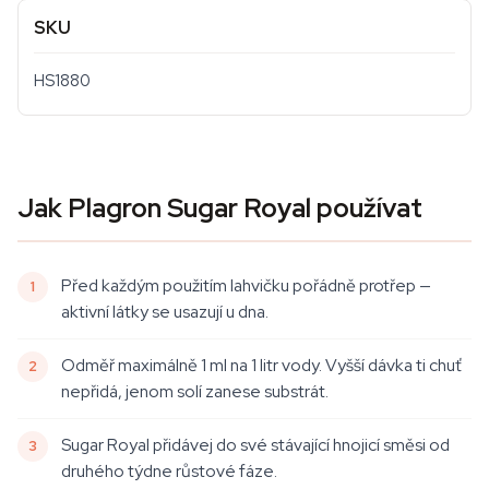
SKU
HS1880
Jak Plagron Sugar Royal používat
Před každým použitím lahvičku pořádně protřep —
aktivní látky se usazují u dna.
Odměř maximálně 1 ml na 1 litr vody. Vyšší dávka ti chuť
nepřidá, jenom solí zanese substrát.
Sugar Royal přidávej do své stávající hnojicí směsi od
druhého týdne růstové fáze.