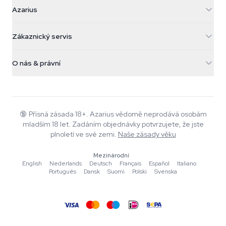
Azarius
Azarius
Galvaniweg 11
5482 TN Schijndel
Konopná semínka
Zákaznický servis
Nederland
Kouzelné houby
Informace o dopravě
support@azarius.com
Smokeshop
O nás & právní
+31(0)204897914
Pravidla vrácení
Smartshop
O Azarius
Záruka kvality
Herbshop
Wiki
Kontaktujte nás
Growshop
Blog
🔞
Přísná zásada 18+. Azarius vědomě neprodává osobám
Časté dotazy
mladším 18 let. Zadáním objednávky potvrzujete, že jste
Autoři
Zásady ochrany osobních údajů
plnoletí ve své zemi.
Naše zásady věku
Redakční standardy
Mezinárodní
Nástroje a kalkulačky
English
·
Nederlands
·
Deutsch
·
Français
·
Español
·
Italiano
·
Português
·
Dansk
·
Suomi
·
Polski
·
Svenska
Akce
Mapa stránek