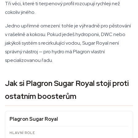
Tři věci, které ti terpenový profil rozcupují rychleji než
cokoliv jiného.
Jedno upřímné omezení: tohle je výhradně pro pěstování
v rašelině a kokosu. Pokud jedeš hydroponii, DWC nebo
jakýkoli systém s recirkulující vodou, Sugar Royal není
správný nástroj — pro hydro má Plagron vlastní
specializovanou řadu.
Jak si Plagron Sugar Royal stojí proti
ostatním boosterům
Plagron Sugar Royal