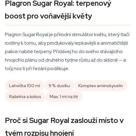
Plagron Sugar Royal: terpenový
boost pro voňavější květy
Plagron Sugar Royal je přírodní stimulátor květu, který tlačí
rostliny k tomu, aby produkovaly lepkavější a aromatičtější
palice nabité terpeny. Přidávej ho do svého stávajícího
hnojicího plánu od druhého týdne růstu až do sklizně — a
tvůj nos ti při řezání poděkuje.
Lahvička 100 ml
9 % dusíku
Komplex aminokyselin
Rašelina a kokos
Max. 1 ml na litr
Proč si Sugar Royal zaslouží místo v
tvém rozpisu hnojení