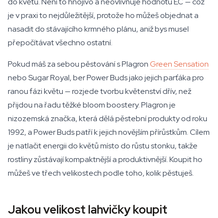
do květu. Není to hnojivo a neovlivňuje hodnotu EC — což
je v praxi to nejdůležitější, protože ho můžeš objednat a
nasadit do stávajícího krmného plánu, aniž bys musel
přepočítávat všechno ostatní.
Pokud máš za sebou pěstování s Plagron
Green Sensation
nebo
Sugar Royal
, ber Power Buds jako jejich parťáka pro
ranou fázi květu — rozjede tvorbu květenství dřív, než
přijdou na řadu těžké bloom boostery. Plagron je
nizozemská značka, která dělá pěstební produkty od roku
1992, a Power Buds patří k jejich novějším přírůstkům. Cílem
je natlačit energii do květů místo do růstu stonku, takže
rostliny zůstávají kompaktnější a produktivnější. Koupit ho
můžeš ve třech velikostech podle toho, kolik pěstuješ.
Jakou velikost lahvičky koupit