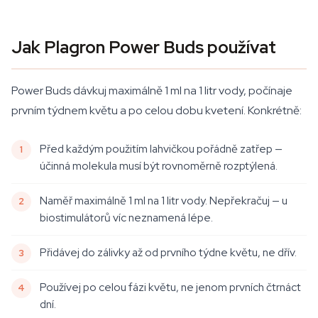
Jak Plagron Power Buds používat
Power Buds dávkuj maximálně 1 ml na 1 litr vody, počínaje
prvním týdnem květu a po celou dobu kvetení. Konkrétně:
Před každým použitím lahvičkou pořádně zatřep —
účinná molekula musí být rovnoměrně rozptýlená.
Naměř maximálně 1 ml na 1 litr vody. Nepřekračuj — u
biostimulátorů víc neznamená lépe.
Přidávej do zálivky až od prvního týdne květu, ne dřív.
Používej po celou fázi květu, ne jenom prvních čtrnáct
dní.