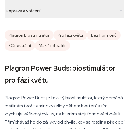
Doprava a vrácení
Plagron biostimulátor
Pro fázi květu
Bez hormonů
EC neutrální
Max. 1 ml na litr
Plagron Power Buds: biostimulátor
pro fázi květu
Plagron Power Buds je tekutý biostimulátor, který pomáhá
rostlinám tvořit aminokyseliny během kvetení a tím
zrychluje výživový cyklus, na kterém stojí formování květů.
Přimícháváš ho do zálivky od chvíle, kdy se rostlina překlopí