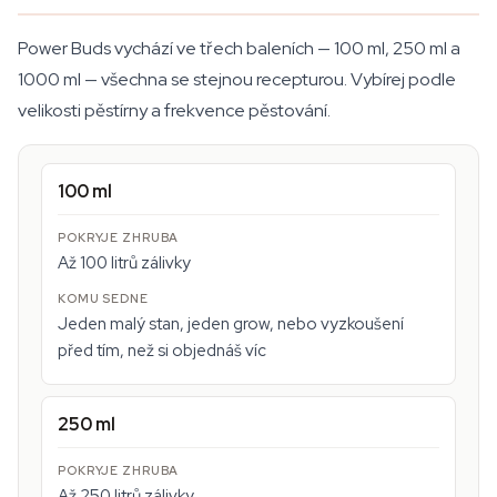
Power Buds vychází ve třech baleních — 100 ml, 250 ml a
1000 ml — všechna se stejnou recepturou. Vybírej podle
velikosti pěstírny a frekvence pěstování.
100 ml
Až 100 litrů zálivky
Jeden malý stan, jeden grow, nebo vyzkoušení
před tím, než si objednáš víc
250 ml
Až 250 litrů zálivky