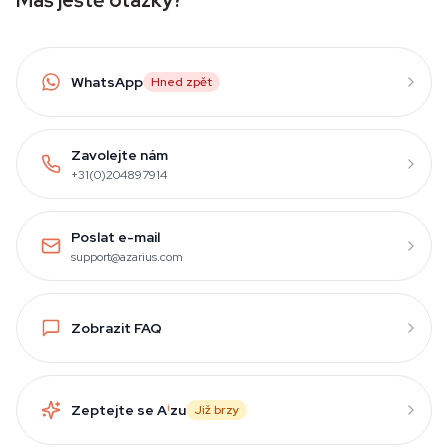
Máš ještě otázky?
WhatsApp
Hned zpět
Zavolejte nám
+31(0)204897914
Poslat e-mail
support@azarius.com
Zobrazit FAQ
Zeptejte se A
i
zu
Již brzy