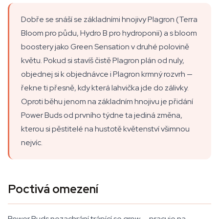
Dobře se snáší se základními hnojivy Plagron (Terra
Bloom pro půdu, Hydro B pro hydroponii) a s bloom
boostery jako Green Sensation v druhé polovině
květu. Pokud si stavíš čistě Plagron plán od nuly,
objednej si k objednávce i Plagron krmný rozvrh —
řekne ti přesně, kdy která lahvička jde do zálivky.
Oproti běhu jenom na základním hnojivu je přidání
Power Buds od prvního týdne ta jediná změna,
kterou si pěstitelé na hustotě květenství všimnou
nejvíc.
Poctivá omezení
Power Buds nezachrání trápící se grow — pracuje na