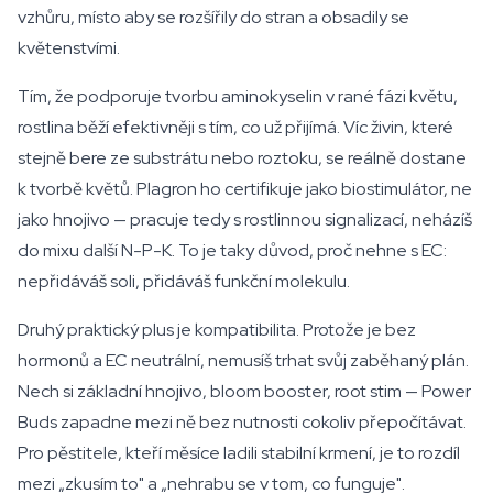
vzhůru, místo aby se rozšířily do stran a obsadily se
květenstvími.
Tím, že podporuje tvorbu aminokyselin v rané fázi květu,
rostlina běží efektivněji s tím, co už přijímá. Víc živin, které
stejně bere ze substrátu nebo roztoku, se reálně dostane
k tvorbě květů. Plagron ho certifikuje jako biostimulátor, ne
jako hnojivo — pracuje tedy s rostlinnou signalizací, neházíš
do mixu další N-P-K. To je taky důvod, proč nehne s EC:
nepřidáváš soli, přidáváš funkční molekulu.
Druhý praktický plus je kompatibilita. Protože je bez
hormonů a EC neutrální, nemusíš trhat svůj zaběhaný plán.
Nech si základní hnojivo, bloom booster, root stim — Power
Buds zapadne mezi ně bez nutnosti cokoliv přepočítávat.
Pro pěstitele, kteří měsíce ladili stabilní krmení, je to rozdíl
mezi „zkusím to" a „nehrabu se v tom, co funguje".