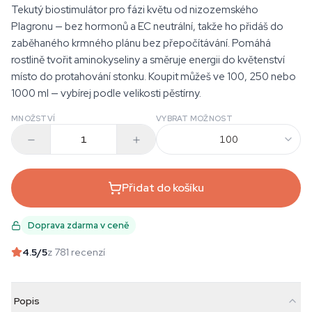
Tekutý biostimulátor pro fázi květu od nizozemského
Plagronu — bez hormonů a EC neutrální, takže ho přidáš do
zaběhaného krmného plánu bez přepočítávání. Pomáhá
rostlině tvořit aminokyseliny a směruje energii do květenství
místo do protahování stonku. Koupit můžeš ve 100, 250 nebo
1000 ml — vybírej podle velikosti pěstírny.
MNOŽSTVÍ
VYBRAT MOŽNOST
100
Přidat do košíku
Doprava zdarma v ceně
4.5
/5
z 781 recenzí
Popis