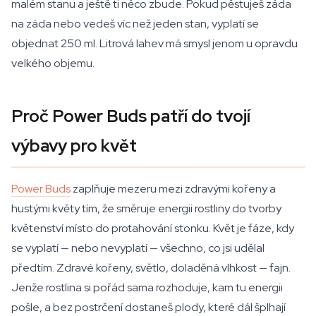
malém stanu a ještě ti něco zbude. Pokud pěstuješ záda
na záda nebo vedeš víc než jeden stan, vyplatí se
objednat 250 ml. Litrová lahev má smysl jenom u opravdu
velkého objemu.
Proč Power Buds patří do tvojí
výbavy pro květ
Power Buds
zaplňuje mezeru mezi zdravými kořeny a
hustými květy tím, že směruje energii rostliny do tvorby
květenství místo do protahování stonku. Květ je fáze, kdy
se vyplatí — nebo nevyplatí — všechno, co jsi udělal
předtím. Zdravé kořeny, světlo, doladěná vlhkost — fajn.
Jenže rostlina si pořád sama rozhoduje, kam tu energii
pošle, a bez postrčení dostaneš plody, které dál šplhají