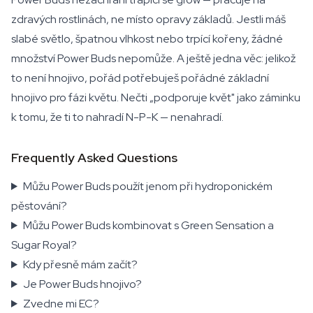
zdravých rostlinách, ne místo opravy základů. Jestli máš
slabé světlo, špatnou vlhkost nebo trpící kořeny, žádné
množství Power Buds nepomůže. A ještě jedna věc: jelikož
to není hnojivo, pořád potřebuješ pořádné základní
hnojivo pro fázi květu. Nečti „podporuje květ" jako záminku
k tomu, že ti to nahradí N-P-K — nenahradí.
Frequently Asked Questions
Můžu Power Buds použít jenom při hydroponickém
pěstování?
Můžu Power Buds kombinovat s Green Sensation a
Sugar Royal?
Kdy přesně mám začít?
Je Power Buds hnojivo?
Zvedne mi EC?