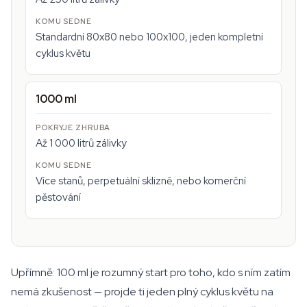
Standardní 80x80 nebo 100x100, jeden kompletní
cyklus květu
1000 ml
Až 1 000 litrů zálivky
Více stanů, perpetuální sklizně, nebo komerční
pěstování
Upřímně: 100 ml je rozumný start pro toho, kdo s ním zatím
nemá zkušenost — projde ti jeden plný cyklus květu na