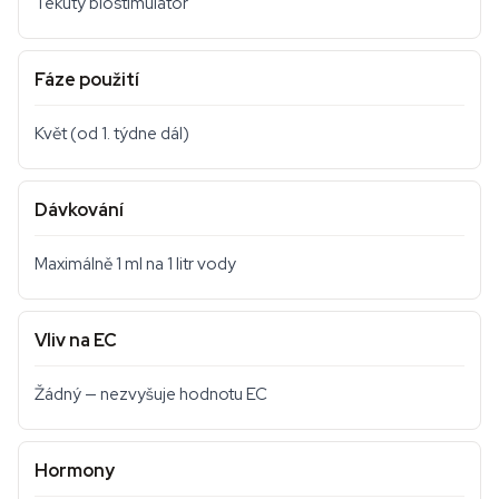
Tekutý biostimulátor
Fáze použití
Květ (od 1. týdne dál)
Dávkování
Maximálně 1 ml na 1 litr vody
Vliv na EC
Žádný — nezvyšuje hodnotu EC
Hormony