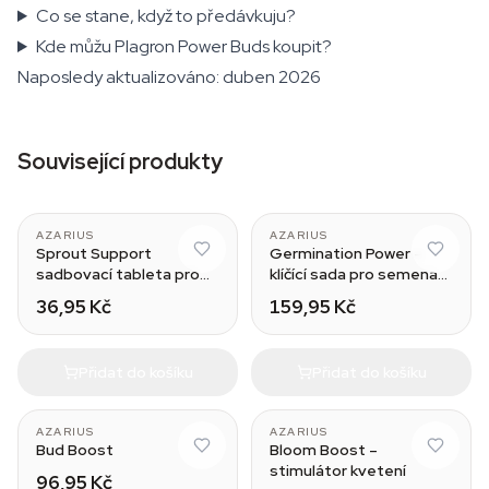
Co se stane, když to předávkuju?
Kde můžu Plagron Power Buds koupit?
Naposledy aktualizováno: duben 2026
Související produkty
AZARIUS
AZARIUS
Sprout Support
Germination Power –
sadbovací tableta pro
klíčící sada pro semena
klíčení
konopí
36,95 Kč
159,95 Kč
Přidat do košíku
Přidat do košíku
AZARIUS
AZARIUS
Bud Boost
Bloom Boost –
stimulátor kvetení
96,95 Kč