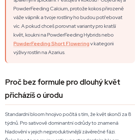
PowderFeeding Calcium, protože kokos přirozeně
váže vápník a tvoje rostliny ho budou potřebovat
víc. A pokud chceš porovnat varianty pro kratší
květ, koukni na PowderFeeding Hybrids nebo
PowderFeeding Short Flowering
v kategorii
výživy rostlin na Azarius.
Proč bez formule pro dlouhý květ
přicházíš o úrodu
Standardní bloom hnojivo počítá s tím, že květ skončí za 8
týdnů. Pro sativově dominantní odrůdy to znamená
hladovění v jejich nejproduktivnější závěrečné fázi.