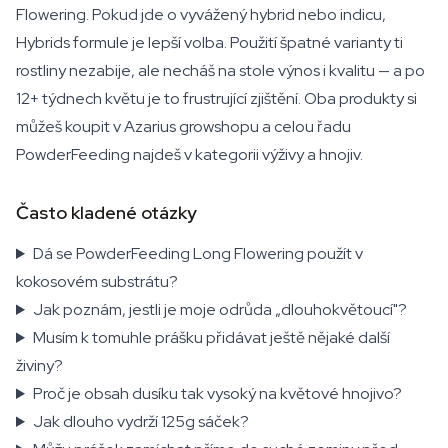
Flowering. Pokud jde o vyvážený hybrid nebo indicu,
Hybrids formule je lepší volba. Použití špatné varianty ti
rostliny nezabije, ale necháš na stole výnos i kvalitu — a po
12+ týdnech květu je to frustrující zjištění. Oba produkty si
můžeš koupit v Azarius growshopu a celou řadu
PowderFeeding najdeš v kategorii výživy a hnojiv.
Často kladené otázky
Dá se PowderFeeding Long Flowering použít v
kokosovém substrátu?
Jak poznám, jestli je moje odrůda „dlouhokvětoucí"?
Musím k tomuhle prášku přidávat ještě nějaké další
živiny?
Proč je obsah dusíku tak vysoký na květové hnojivo?
Jak dlouho vydrží 125g sáček?