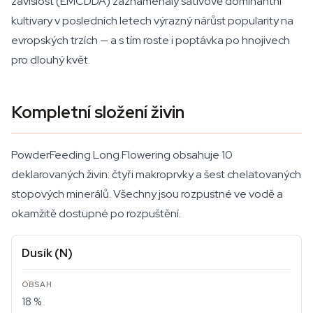
závislost (EMCDDA) zaznamenaly sativově dominantní
kultivary v posledních letech výrazný nárůst popularity na
evropských trzích — a s tím roste i poptávka po hnojivech
pro dlouhý květ.
Kompletní složení živin
PowderFeeding Long Flowering obsahuje 10
deklarovaných živin: čtyři makroprvky a šest chelatovaných
stopových minerálů. Všechny jsou rozpustné ve vodě a
okamžitě dostupné po rozpuštění.
Dusík (N)
18 %