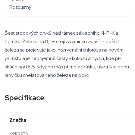
Rozpustný
Šest stopových prvků nad rámec základního N-P-K a
hořčíku. Železo na 0,1 % stojí za zmínku zvlášť — deficit
železa se projevuje jako intervenální chloróza na novém
přírůstu a je nepříjemně častý v kokosu a hydru, kde pH
skáče nad 6,5. Když ho máš přímo v prášku, ušetříš si jednu
lahvičku chelatovaného železa na polici.
Specifikace
Značka