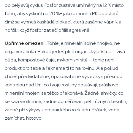
po celý svůj cyklus. Fosfor zůstává umírněný na 12 % místo
toho, aby vyskočil na 20 %+ jako u mnoha PK boosterů,
čímž se vyhneš kaskádě blokací, která zasáhne vápník a
hořčík, když fosfor zatlačí příliš agresivně.
Upřímné omezení:
Tohle je minerální solné hnojivo, ne
organická linka. Pokud jedeš plně organický přístup — živá
půda, kompostové čaje, mykorhizní sítě — tohle není
produkt pro tebe a řekneme ti to na rovinu. Ale pokud
chceš předvídatelné, opakovatelné výsledky s přesnou
kontrolou nad tím, co tvoje rostliny dostávají, práškové
minerální hnojení se těžko překonává. Žádné lahvičky, co
se kazí ve skříňce, žádné odměřování pěti různých tekutin,
žádné pH výkyvy z organického rozkladu. Prášek, voda,
zamíchat, hotovo.