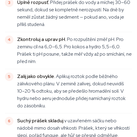
Úplně rozpusť.
Přidej prášek do vody a míchej 30–60
sekund, dokud se kompletně nerozpustí. Na dně by
neměl zůstat žádný sediment — pokud ano, voda je
příliš studená.
Zkontroluj a uprav pH.
Po rozpuštění změř pH. Pro
zeminu cíl na 6,0–6,5. Pro kokos a hydro 5,5–6,0.
Prášek ti pH posune, takže měř vždy až po smíchání, ne
před ním.
Zalij jako obvykle.
Aplikuj roztok podle běžného
zálivkového plánu. V zemině zalívej, dokud neuvidíš
10–20 % odtoku, aby se předešlo hromadění solí. V
hydru nebo aeru jednoduše přidej namíchaný roztok
do zásobníku.
Suchý prášek skladuj
v uzavřeném sáčku nebo
nádobě mimo dosah vlhkosti. Prášek, který se vlhkostí
slepí, pořád funguje, ale hůř se přesně odměřuje.