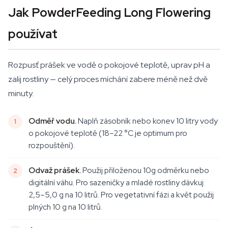
Jak PowderFeeding Long Flowering
používat
Rozpusť prášek ve vodě o pokojové teplotě, uprav pH a
zalij rostliny — celý proces míchání zabere méně než dvě
minuty.
Odměř vodu.
Naplň zásobník nebo konev 10 litry vody
o pokojové teplotě (18–22 °C je optimum pro
rozpouštění).
Odvaž prášek.
Použij přiloženou 10g odměrku nebo
digitální váhu. Pro sazeničky a mladé rostliny dávkuj
2,5–5,0 g na 10 litrů. Pro vegetativní fázi a květ použij
plných 10 g na 10 litrů.