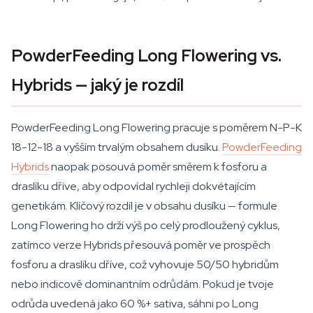
PowderFeeding Long Flowering vs.
Hybrids — jaký je rozdíl
PowderFeeding Long Flowering pracuje s poměrem N-P-K
18-12-18 a vyšším trvalým obsahem dusíku.
PowderFeeding
Hybrids
naopak posouvá poměr směrem k fosforu a
draslíku dříve, aby odpovídal rychleji dokvétajícím
genetikám. Klíčový rozdíl je v obsahu dusíku — formule
Long Flowering ho drží výš po celý prodloužený cyklus,
zatímco verze Hybrids přesouvá poměr ve prospěch
fosforu a draslíku dříve, což vyhovuje 50/50 hybridům
nebo indicově dominantním odrůdám. Pokud je tvoje
odrůda uvedená jako 60 %+ sativa, sáhni po Long