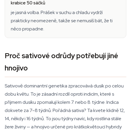
krabice 50 sáčků
je jasná volba. Prášek v suchu a chladu vydrží
prakticky neomezeně, takže se nemusíš bát, že ti
něco propadne.
Proč sativové odrůdy potřebují jiné
hnojivo
Sativově dominantní genetika zpracovává dusík po celou
dobu květu. To je zásadní rozdíl oproti indicím, které s
příjmem dusíku zpomalují kolem 7. nebo 8. týdne. Indica
dokvete za 7–8 týdnů. Pořádná sativa? Ta kvete klidně 12,
14, někdy i 16 týdnů. To jsou týdny navíc, kdy rostlina stále
žere živiny — a hnojivo určené pro krátkokvětoucí hybridy