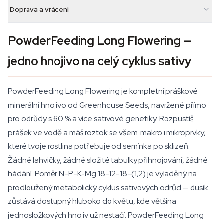
Doprava a vrácení
PowderFeeding Long Flowering —
jedno hnojivo na celý cyklus sativy
PowderFeeding Long Flowering je kompletní práškové
minerální hnojivo od Greenhouse Seeds, navržené přímo
pro odrůdy s 60 % a více sativové genetiky. Rozpustíš
prášek ve vodě a máš roztok se všemi makro i mikroprvky,
které tvoje rostlina potřebuje od semínka po sklizeň.
Žádné lahvičky, žádné složité tabulky přihnojování, žádné
hádání. Poměr N-P-K-Mg 18-12-18-(1,2) je vyladěný na
prodloužený metabolický cyklus sativových odrůd — dusík
zůstává dostupný hluboko do květu, kde většina
jednosložkových hnojiv už nestačí. PowderFeeding Long