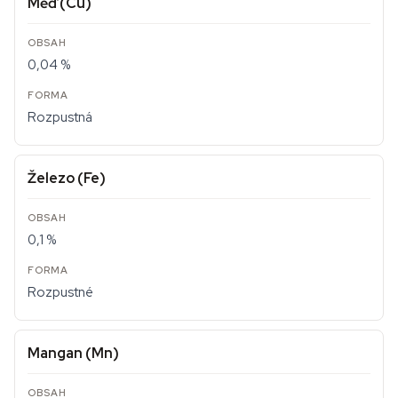
Měď (Cu)
0,04 %
Rozpustná
Železo (Fe)
0,1 %
Rozpustné
Mangan (Mn)