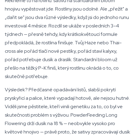
Řekněme to na rovinu: sativu na standardním bloom
hnojivu vypěstovat jde. Rostliny jsou odolné. Ale „přežít" a
„dařit se" jsou dva různé výsledky, když jsi do jednoho runu
investoval 4 měsíce. Rozdíl se ukáže v posledních 3–4
týdnech — přesně tehdy, kdy krátkokvětoucí formule
předpokládá, že rostlina finišuje. Tvůj Haze nebo Thai-
cross ale pořád tlačí nové pestíky, pořád staví kalyxy,
pořád potřebuje dusík a draslík. Standardní bloom už
přešlo na těžký P-K finiš, který rostlinu okrádá o to, co
skutečně potřebuje.
Výsledek? Předčasné opadávání listů, slabší pokrytí
pryskyřicí a palice, které vypadají hotově, ale nejsou hutné.
Viděli jsme pěstitele, kteří vinili genetiku za to, co byl ve
skutečnosti problém s výživou. PowderFeeding Long
Flowering drží dusík na 18 % — neobvykle vysoko pro
květové hnojivo — právě proto, že sativy zpracovávají dusík