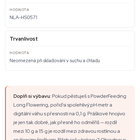
NLA-HS0571
Trvanlivost
Neomezená při skladování v suchu a chladu
Doplň si výbavu:
Pokud pěstuješ s PowderFeeding
Long Flowering, pořiď si spolehlivý pH metr a
digitální váhu s přesností na 0,1 g. Práškové hnojivo
je jen tak dobré, jak přesně ho odměříš — rozdíl
mezi 10 g a 15 g je rozdíl mezi zdravou rostlinou a
spálenými špičkami. Pěstuješ v kokosu? Objednej si