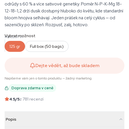
odrůdy s 60 % a více sativové genetiky. Poměr N-P-K-Mg 18-
12-18-1,2 drží dusík dostupný hluboko do květu, kde standardní
bloom hnojiva selhávají. Jeden prášek na celý cyklus — od
sazeničky po sklizeň. Rozpusť, zalij, hotovo.
Vybrat možnost
MNOŽSTVÍ
125 gr
Full box (50 bags)
Dejte vědět, až bude skladem
Napíšeme vám jen o tomto produktu — žádný marketing.
Doprava zdarma v ceně
4.5
/5
z 781 recenzí
Popis