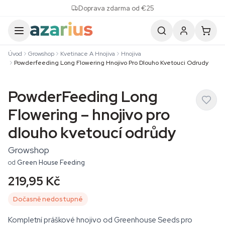
Skip to content
Doprava zdarma od €25
Úvod
Growshop
Kvetinace A Hnojiva
Hnojiva
Powderfeeding Long Flowering Hnojivo Pro Dlouho Kvetouci Odrudy
PowderFeeding Long
Flowering – hnojivo pro
dlouho kvetoucí odrůdy
Growshop
od
Green House Feeding
219,95 Kč
Dočasně nedostupné
Kompletní práškové hnojivo od Greenhouse Seeds pro