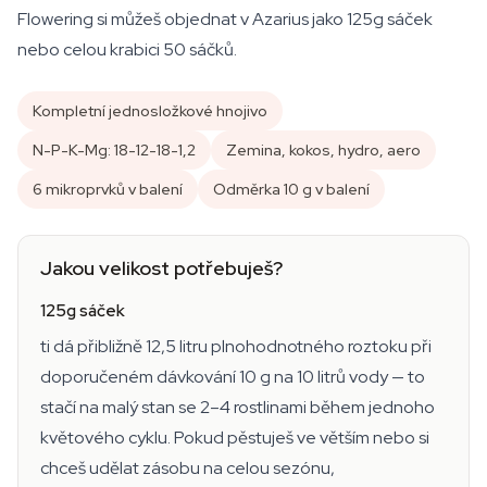
Flowering si můžeš objednat v Azarius jako 125g sáček
nebo celou krabici 50 sáčků.
Kompletní jednosložkové hnojivo
N-P-K-Mg: 18-12-18-1,2
Zemina, kokos, hydro, aero
6 mikroprvků v balení
Odměrka 10 g v balení
Jakou velikost potřebuješ?
125g sáček
ti dá přibližně 12,5 litru plnohodnotného roztoku při
doporučeném dávkování 10 g na 10 litrů vody — to
stačí na malý stan se 2–4 rostlinami během jednoho
květového cyklu. Pokud pěstuješ ve větším nebo si
chceš udělat zásobu na celou sezónu,