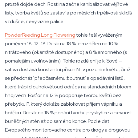
prostě dojde dech. Rostlina začne kanibalizovat vějířové
listy, tvorba květů se zastaví a po měsících trpělivosti sklidíš
vzdušné, nevýrazné palice.
PowderFeeding Long Flowering
tohle řeší vyváženým
poměrem 18-12-18. Dusík na 18 % je rozdělen na 10 %
nitrátového (okamžitě dostupného) a 8 % amonného (s
pomalejším uvolňováním). Tohle rozdělení je klíčové —
sativa dostává konstantní přísun N i v pozdním květu, čímž
se předchází předčasnému žloutnutí a opadávání listů,
které trápí dlouhokvětoucí odrůdy na standardních bloom
hnojivech. Fosfor na 12 % podporuje tvorbu květů bez
přebytku P, který dokáže zablokovat příjem vápníku a
hořčíku. Draslík na 18 % pohání tvorbu pryskyřice a pevnost
buněčných stěn až do samého konce. Podle dat
Evropského monitorovacího centra pro drogy a drogovou