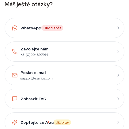
Máš ještě otázky?
WhatsApp
Hned zpět
Zavolejte nám
+31(0)204897914
Poslat e-mail
support@azarius.com
Zobrazit FAQ
Zeptejte se A
i
zu
Již brzy