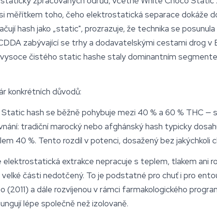
 staticky zpracovaných odrůd, včetně
White Choco
Static
msi měřítkem toho, čeho elektrostatická separace dokáže d
ují hash jako „static", prozrazuje, že technika se posunula 
DA zabývající se trhy a dodavatelskými cestami drog v Ev
 vysoce čistého static hashe staly dominantním segment
ár konkrétních důvodů:
Static hash se běžně pohybuje mezi 40 % a 60 % THC — s
ovnání: tradiční marocký nebo afghánský hash typicky dosa
lem 40 %. Tento rozdíl v potenci, dosažený bez jakýchkoli ch
elektrostatická extrakce nepracuje s teplem, tlakem ani r
 velké části nedotčený. To je podstatné pro chuť i pro
ento
2011) a dále rozvíjenou v rámci farmakologického progra
ungují lépe společně než izolovaně.