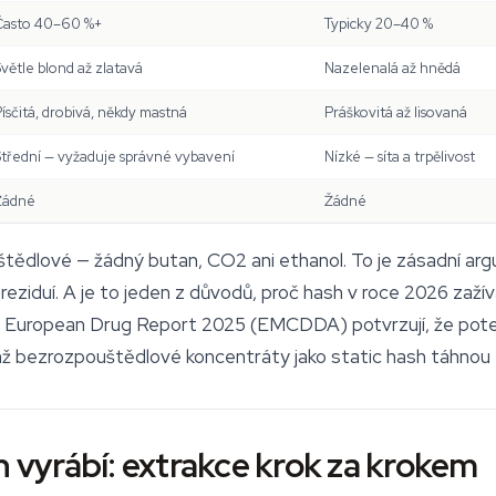
Často 40–60 %+
Typicky 20–40 %
větle blond až zlatavá
Nazelenalá až hnědá
ísčitá, drobivá, někdy mastná
Práškovitá až lisovaná
Střední — vyžaduje správné vybavení
Nízké — síta a trpělivost
Žádné
Žádné
dlové — žádný butan, CO2 ani ethanol. To je zásadní argume
ziduí. A je to jeden z důvodů, proč hash v roce 2026 zažívá
 z European Drug Report 2025 (EMCDDA) potvrzují, že pot
mž bezrozpouštědlové koncentráty jako static hash táhnou
h vyrábí: extrakce krok za krokem