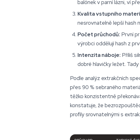
balónek v parní lázni, ví př
Kvalita vstupního materi
nesrovnatelně lepší hash 
Počet průchodů:
První pr
výrobci oddělují hash z pr
Intenzita náboje:
Příliš s
dobré hlavičky ležet. Tady
Podle analýz extrakčních spe
přes 90 % sebraného materiálu
těžko konzistentně překonáv
konstatuje, že bezrozpouště
profily srovnatelnými s extra