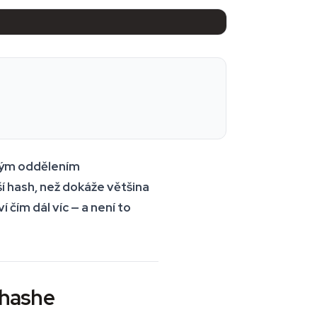
ckým oddělením
ší hash, než dokáže většina
čím dál víc — a není to
o hashe