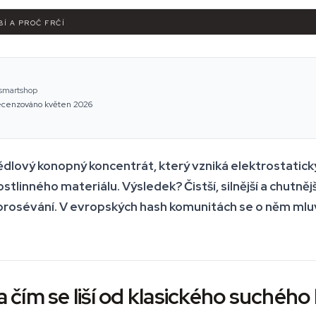
BÍ A PROČ FRČÍ
 smartshop
ecenzováno květen 2026
ědlový konopný koncentrát, který vzniká elektrostati
tlinného materiálu. Výsledek? Čistší, silnější a chutněj
rosévání. V evropských hash komunitách se o něm mluví 
 a čím se liší od klasického suchéh