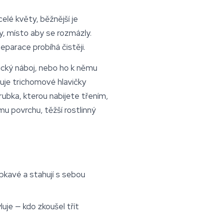
lé květy, běžnější je
y, místo aby se rozmázly.
parace probíhá čistěji.
ický náboj, nebo ho k němu
ahuje trichomové hlavičky
rubka, kterou nabijete třením,
mu povrchu, těžší rostlinný
epkavé a stahují s sebou
luje — kdo zkoušel třít