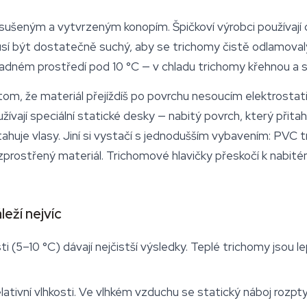
ušeným a vytvrzeným konopím. Špičkoví výrobci používají ce
usí být dostatečně suchý, aby se trichomy čistě odlamoval
adném prostředí pod 10 °C — v chladu trichomy křehnou a se
om, že materiál přejíždíš po povrchu nesoucím elektrostat
oužívají speciální statické desky — nabitý povrch, který přit
tahuje vlasy. Jiní si vystačí s jednodušším vybavením: PVC t
rozprostřený materiál. Trichomové hlavičky přeskočí k nabité
eží nejvíc
 (5–10 °C) dávají nejčistší výsledky. Teplé trichomy jsou l
lativní vlhkosti. Ve vlhkém vzduchu se statický náboj rozpty