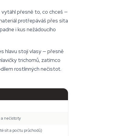
 vytáhl přesně to, co chceš —
materiál protřepáváš přes síta
opadne i kus nežádoucího
es hlavu stojí vlasy — přesně
 hlavičky trichomů, zatímco
dílem rostlinných nečistot.
 a nečistoty
itě sít a počtu průchodů)