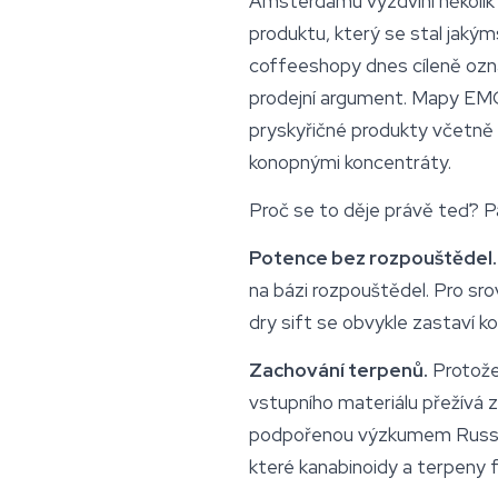
Amsterdamu vyzdvihl několik
produktu, který se stal jaký
coffeeshopy dnes cíleně označ
prodejní argument. Mapy EMCD
pryskyřičné produkty včetně
konopnými koncentráty.
Proč se to děje právě teď? P
Potence bez rozpouštědel.
na bázi rozpouštědel. Pro sr
dry sift se obvykle zastaví ko
Zachování terpenů.
Protože 
vstupního materiálu přežívá z
podpořenou výzkumem Russo (
které kanabinoidy a terpeny f