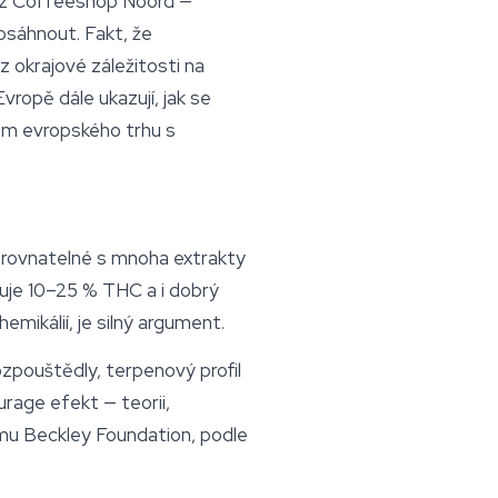
 z Coffeeshop Noord —
osáhnout. Fakt, že
z okrajové záležitosti na
ropě dále ukazují, jak se
em evropského trhu s
rovnatelné s mnoha extrakty
huje 10–25 % THC a i dobrý
emikálií, je silný argument.
ozpouštědly, terpenový profil
urage efekt
— teorii,
mu Beckley Foundation, podle