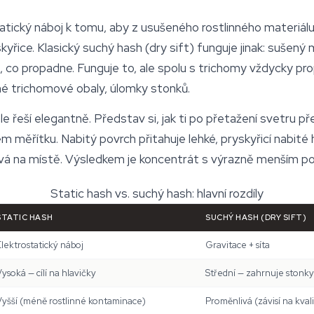
atický náboj k tomu, aby z usušeného rostlinného materiálu
yřice. Klasický suchý hash (dry sift) funguje jinak: sušený 
, co propadne. Funguje to, ale spolu s trichomy vždycky pr
dné trichomové obaly, úlomky stonků.
e řeší elegantně. Představ si, jak ti po přetažení svetru př
ém měřítku. Nabitý povrch přitahuje lehké, pryskyřicí nabité
tává na místě. Výsledkem je koncentrát s výrazně menším po
Static hash vs. suchý hash: hlavní rozdíly
STATIC HASH
SUCHÝ HASH (DRY SIFT)
lektrostatický náboj
Gravitace + síta
ysoká — cílí na hlavičky
Střední — zahrnuje stonky
Vyšší (méně rostlinné kontaminace)
Proměnlivá (závisí na kval