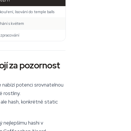
UŽITÍ
ouření, lisování do temple balls
chání s květem
í zpracování
ojí za pozornost
 nabízí potenci srovnatelnou
 rostliny.
 ale hash, konkrétně static
 nejlepšímu hashi v