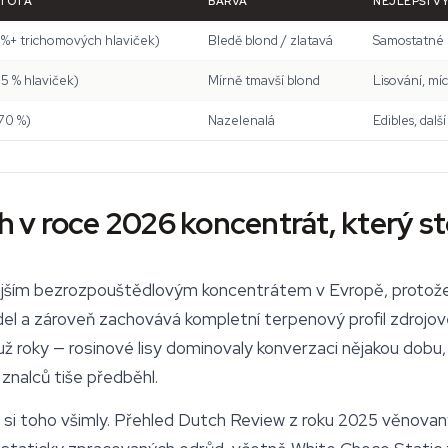
STOTA
BARVA
NEJLEPŠÍ VY
 %+ trichomových hlaviček)
Bledě blond / zlatavá
Samostatné k
5 % hlaviček)
Mírně tmavší blond
Lisování, mí
70 %)
Nazelenalá
Edibles, dalš
sh v roce 2026 koncentrát, který st
nějším bezrozpouštědlovým koncentrátem v Evropě, protože
el a zároveň zachovává kompletní terpenový profil zdrojové
už roky — rosinové lisy dominovaly konverzaci nějakou dobu,
 znalců tiše předběhl.
 toho všimly. Přehled Dutch Review z roku 2025 věnovaný