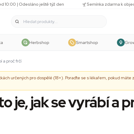
d 10:00 | Odesláno ještě týž den
Semínka zdarma k obj
ka
Herbshop
Smartshop
Gro
í a proč frčí
tkách určených pro dospělé (18+). Poraďte se s lékařem, pokud máte zd
to je, jak se vyrábí a p