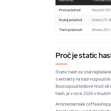
PRŮCHOD
TYPICKÁ ČI
První průchod
Nejvyšší (90
Druhý průchod
Dobrá (70–8
Třetí průchod+
Střední (50–
Proč je static ha
Static hash se stal nejžáda
s extrakty na bázi rozpouštěd
Bezrozpouštědlové hnutí sílí 
hash, je v roce 2026 v kruzích
Amsterdamské coffeeshopy si