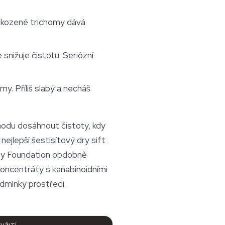
oškozené trichomy dává
 snižuje čistotu. Seriózní
my. Příliš slabý a necháš
hodu dosáhnout čistoty, kdy
ejlepší šestisítový dry sift
ey Foundation obdobně
oncentráty s kanabinoidními
odmínky prostředí.