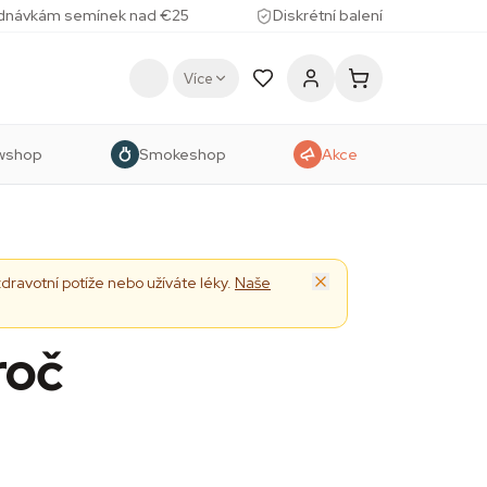
ednávkám semínek nad €25
Diskrétní balení
Více
wshop
Smokeshop
Akce
ravotní potíže nebo užíváte léky.
Naše
roč