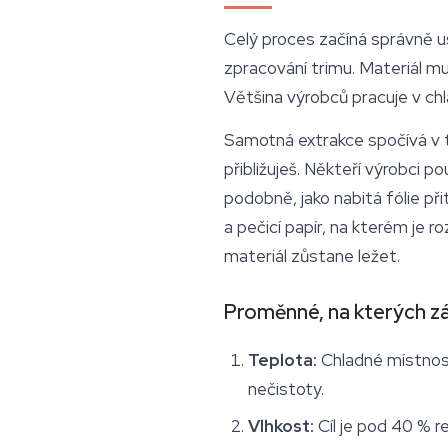
Celý proces začíná správně us
zpracování trimu. Materiál m
Většina výrobců pracuje v chl
Samotná extrakce spočívá v t
přibližuješ. Někteří výrobci p
podobně, jako nabitá fólie při
a pečicí papír, na kterém je 
materiál zůstane ležet.
Proměnné, na kterých zál
Teplota:
Chladné místnosti
nečistoty.
Vlhkost:
Cíl je pod 40 % re