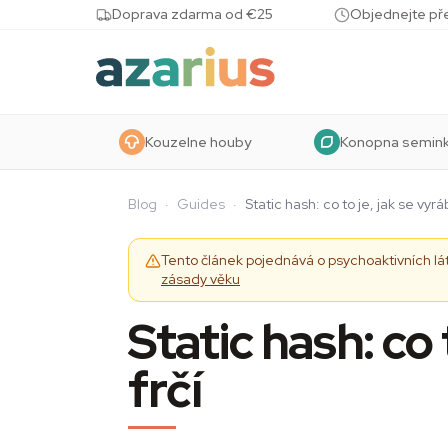
Skip to content
Doprava zdarma od €25
Objednejte pře
Kouzelne houby
Konopna semin
Blog
·
Guides
·
Static hash: co to je, jak se vyráb
Tento článek pojednává o psychoaktivních lá
zásady věku
Static hash: co 
frčí