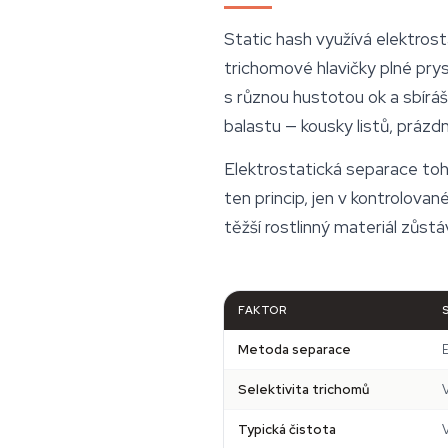
Static hash využívá elektrost
trichomové hlavičky plné prysk
s různou hustotou ok a sbíráš
balastu — kousky listů, práz
Elektrostatická separace tohl
ten princip, jen v kontrolovan
těžší rostlinný materiál zůs
FAKTOR
Metoda separace
E
Selektivita trichomů
V
Typická čistota