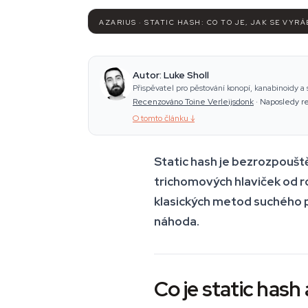
AZARIUS · STATIC HASH: CO TO JE, JAK SE VYRÁ
Autor: Luke Sholl
Přispěvatel pro pěstování konopí, kanabinoidy a
Recenzováno Toine Verleijsdonk
·
Naposledy r
O tomto článku
↓
Static hash je bezrozpoušt
trichomových hlaviček od ros
klasických metod suchého p
náhoda.
Co je static hash