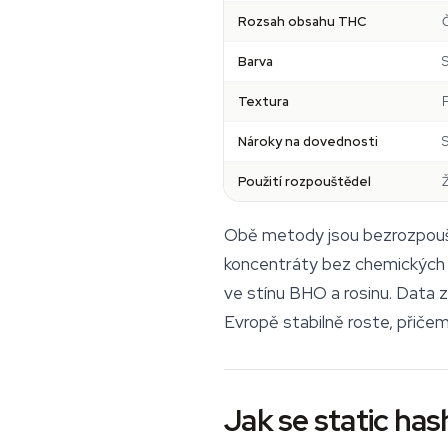
Rozsah obsahu THC
Barva
S
Textura
P
Nároky na dovednosti
Použití rozpouštědel
Obě metody jsou bezrozpouště
koncentráty bez chemických re
ve stínu BHO a rosinu. Data
Evropě stabilně roste, přiče
Jak se static has