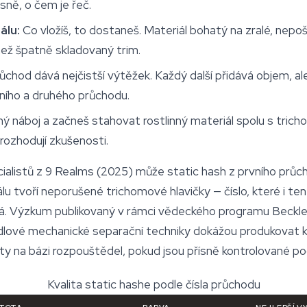
esně, o čem je řeč.
álu:
Co vložíš, to dostaneš. Materiál bohatý na zralé, nep
než špatně skladovaný trim.
ůchod dává nejčistší výtěžek. Každý další přidává objem, ale
vního a druhého průchodu.
ilný náboj a začneš stahovat rostlinný materiál spolu s tricho
 rozhodují zkušenosti.
cialistů z 9 Realms (2025) může static hash z prvního průc
 tvoří neporušené trichomové hlavičky — číslo, které i ten n
á. Výzkum publikovaný v rámci vědeckého programu Beckl
dlové mechanické separační techniky dokážou produkovat k
kty na bázi rozpouštědel, pokud jsou přísně kontrolované p
Kvalita static hashe podle čísla průchodu