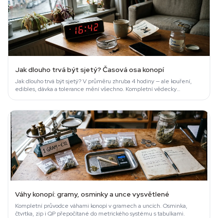
Jak dlouho trvá být sjetý? Časová osa konopí
Jak dlouho trvá být sjetý? V průměru zhruba 4 hodiny — ale kouření,
edibles, dávka a tolerance mění všechno. Kompletní vědecky
podložená časová osa.
Váhy konopí: gramy, osminky a unce vysvětlené
Kompletní průvodce váhami konopí v gramech a uncích. Osminka,
čtvrtka, zip i QP přepočítané do metrického systému s tabulkami.