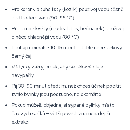
Pro kořeny a tuhé listy (kozlík) používej vodu těsně
pod bodem varu (90–95 °C)
Pro jemné květy (modrý lotos, heřmánek) používej
o něco chladnější vodu (80 °C)
Louhuj minimálně 10–15 minut – tohle není sáčkový
černý čaj
Vždycky zakryj hrnek, aby se těkavé oleje
nevypařily
Pij 30–90 minut předtím, než chceš účinek pocítit –
tyhle bylinky jsou postupné, ne okamžité
Pokud můžeš, objednej si sypané bylinky místo
čajových sáčků – větší povrch znamená lepší
extrakci