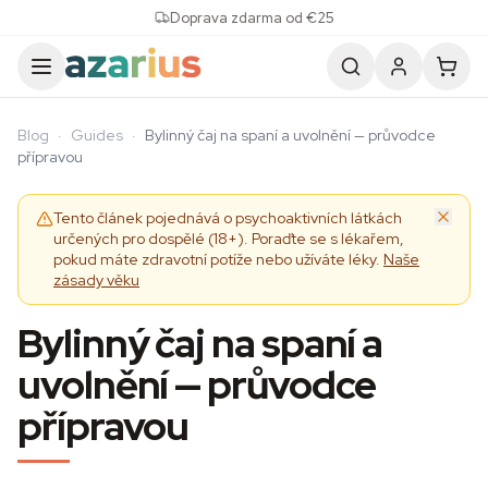
Skip to content
Doprava zdarma od €25
Blog
·
Guides
·
Bylinný čaj na spaní a uvolnění — průvodce
přípravou
Tento článek pojednává o psychoaktivních látkách
určených pro dospělé (18+). Poraďte se s lékařem,
pokud máte zdravotní potíže nebo užíváte léky.
Naše
zásady věku
Bylinný čaj na spaní a
uvolnění — průvodce
přípravou