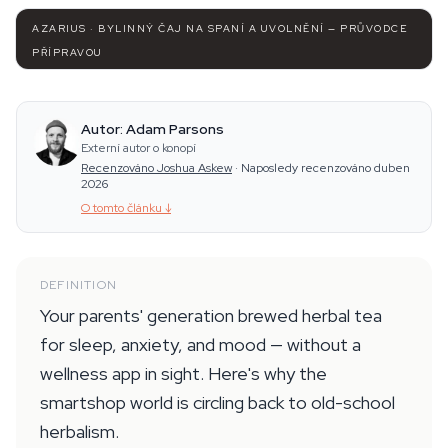
AZARIUS · BYLINNÝ ČAJ NA SPANÍ A UVOLNĚNÍ — PRŮVODCE
PŘÍPRAVOU
Autor: Adam Parsons
Externí autor o konopí
Recenzováno Joshua Askew
·
Naposledy recenzováno duben
2026
O tomto článku
↓
DEFINITION
Your parents' generation brewed herbal tea
for sleep, anxiety, and mood — without a
wellness app in sight. Here's why the
smartshop world is circling back to old-school
herbalism.