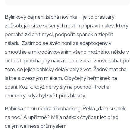
Bylinkový čaj není žádná novinka – je to prastarý
způsob, jak si ze sušených rostlin připravit nálev, který
pomáhá zklidnit mysl, podpořit spánek a zlepšit
náladu. Zatímco se svět honil za adaptogeny v
smoothie a mikrodávkováním všeho možného, někde v
tichosti probíhal jiný návrat. Lidé začali znovu sahat po
tom, co jejich babičky dělaly celý život. Žádný matcha
latte s ovesným mlékem. Obyčejný heřmánek na
spaní. Kozlík, když nervy šly na pochod. Trocha
mučenky, když byl svět příliš hlasitý.
Babička tomu neříkala biohacking. Řekla „dám si šálek
na noc." A upřímně? Měla náskok čtyřicet let před
celým wellness průmyslem.