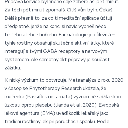
Příprava konvice bylinného čaje zabere asi pět minut.
Za těch pět minut zpomalíš. Cítíš vůni bylin. Čekáš.
Děláš přesně to, za co ti meditační aplikace účtují
předplatné, jenže na konci si navíc vypneš něco
teplého a lehce hořkého. Farmakologie je důležitá –
tyhle rostliny obsahují skutečné aktivní látky, které
interagují s tvými GABA receptory a nervovým
systémem. Ale samotný akt přípravy je součástí
zážitku.
Klinický výzkum to potvrzuje. Metaanalýza z roku 2020
v časopise
Phytotherapy Research
ukázala, že
mučenka (Passiflora incarnata) významně snížila skóre
úzkosti oproti placebu (Janda et al., 2020). Evropská
léková agentura (EMA) uvádí kozlík lékařský jako
tradiční rostlinný lék při poruchách spánku. Podle