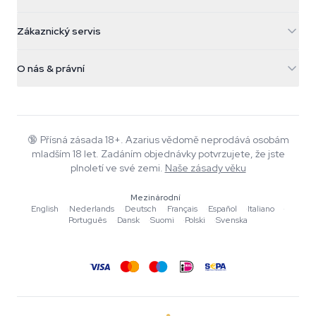
5482 TN Schijndel
Konopná semínka
Zákaznický servis
Nederland
Kouzelné houby
Informace o dopravě
support@azarius.com
Smokeshop
O nás & právní
+31(0)204897914
Pravidla vrácení
Smartshop
O Azarius
Záruka kvality
Herbshop
Wiki
Kontaktujte nás
Growshop
Blog
🔞
Přísná zásada 18+. Azarius vědomě neprodává osobám
Časté dotazy
mladším 18 let. Zadáním objednávky potvrzujete, že jste
Hudba
Zásady ochrany osobních údajů
plnoletí ve své zemi.
Naše zásady věku
Autoři
Mezinárodní
Redakční standardy
English
·
Nederlands
·
Deutsch
·
Français
·
Español
·
Italiano
·
Português
·
Dansk
·
Suomi
·
Polski
·
Svenska
Nástroje a kalkulačky
Akce
Mapa stránek