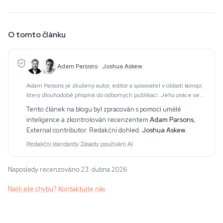
O tomto článku
Adam Parsons
·
Joshua Askew
Adam Parsons je zkušený autor, editor a spisovatel v oblasti konopí,
který dlouhodobě přispívá do odborných publikací. Jeho práce se
věnuje CBD, psychedelikům, etnobotanice a souvisejícím
Tento článek na blogu byl zpracován s pomocí umělé
tématům. Vytváří hloubkové článk
inteligence a zkontrolován recenzentem
Adam Parsons
,
External contributor
. Redakční dohled:
Joshua Askew
.
Redakční standardy
·
Zásady používání AI
Naposledy recenzováno 23. dubna 2026
Našli jste chybu? Kontaktujte nás