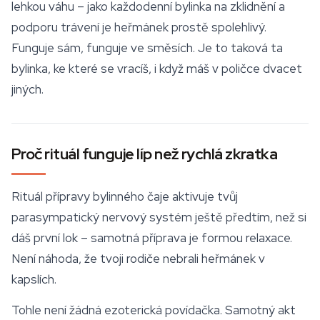
lehkou váhu – jako každodenní bylinka na zklidnění a
podporu trávení je heřmánek prostě spolehlivý.
Funguje sám, funguje ve směsích. Je to taková ta
bylinka, ke které se vracíš, i když máš v poličce dvacet
jiných.
Proč rituál funguje líp než rychlá zkratka
Rituál přípravy bylinného čaje aktivuje tvůj
parasympatický nervový systém ještě předtím, než si
dáš první lok – samotná příprava je formou
relaxace
.
Není náhoda, že tvoji rodiče nebrali heřmánek v
kapslích.
Tohle není žádná ezoterická povídačka. Samotný akt