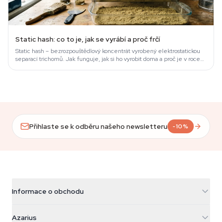
Static hash: co to je, jak se vyrábí a proč frčí
Static hash – bezrozpouštědlový koncentrát vyrobený elektrostatickou
separací trichomů. Jak funguje, jak si ho vyrobit doma a proč je v roce
2026 tak…
Přihlaste se k odběru našeho newsletteru
-10%
Informace o obchodu
Azarius
Azarius
Galvaniweg 11