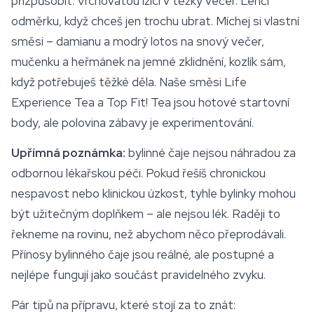
přizpůsobit. Vrchovatou lžíci v těžký večer. Lehčí
odměrku, když chceš jen trochu ubrat. Míchej si vlastní
směsi – damianu a modrý lotos na snový večer,
mučenku a heřmánek na jemné zklidnění, kozlík sám,
když potřebuješ těžké děla. Naše směsi
Life
Experience Tea
a Top Fit! Tea jsou hotové startovní
body, ale polovina zábavy je experimentování.
Upřímná poznámka:
bylinné čaje nejsou náhradou za
odbornou lékařskou péči. Pokud řešíš chronickou
nespavost nebo klinickou úzkost, tyhle bylinky mohou
být užitečným doplňkem – ale nejsou lék. Raději to
řekneme na rovinu, než abychom něco přeprodávali.
Přínosy bylinného čaje jsou reálné, ale postupné a
nejlépe fungují jako součást pravidelného zvyku.
Pár tipů na přípravu, které stojí za to znát: