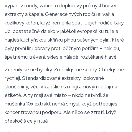
vypadl z módy, zatímco doplňkový průmysl honил
extrakty a kapsle. Generace tvých rodičů si vařila
kozlíkový kořen, když nemohla spát. Jejich rodiče taky.
Jdi dostatečně daleko v jakékoli evropské kultuře a
najdeš kuchyňskou skříňku plnou sušených bylin, které
byly první linií obrany proti běžným potížím – neklidu,
špatnému trávení, skleslé náladě, roztěkané hlavě.
Změnily se ne bylinky. Změnili jsme se my. Chtěli jsme
rychleji. Standardizované extrakty, izolované
sloučeniny, věci v kapslích s miligramovými údaji na
etiketě. A ty mají své místo – nikdo netvrdí, že
mučenka
10x extrakt nemá smysl, když potřebuješ
koncentrovanou podporu. Ale něco se ztratí, když
přeskočíš celý rituál.