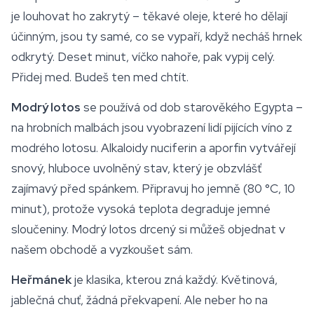
je louhovat ho zakrytý – těkavé oleje, které ho dělají
účinným, jsou ty samé, co se vypaří, když necháš hrnek
odkrytý. Deset minut, víčko nahoře, pak vypij celý.
Přidej med. Budeš ten med chtít.
Modrý lotos
se používá od dob starověkého Egypta –
na hrobních malbách jsou vyobrazení lidí pijících víno z
modrého lotosu. Alkaloidy nuciferin a aporfin vytvářejí
snový, hluboce uvolněný stav, který je obzvlášť
zajímavý před spánkem. Připravuj ho jemně (80 °C, 10
minut), protože vysoká teplota degraduje jemné
sloučeniny. Modrý lotos drcený si můžeš objednat v
našem obchodě a vyzkoušet sám.
Heřmánek
je klasika, kterou zná každý. Květinová,
jablečná chuť, žádná překvapení. Ale neber ho na