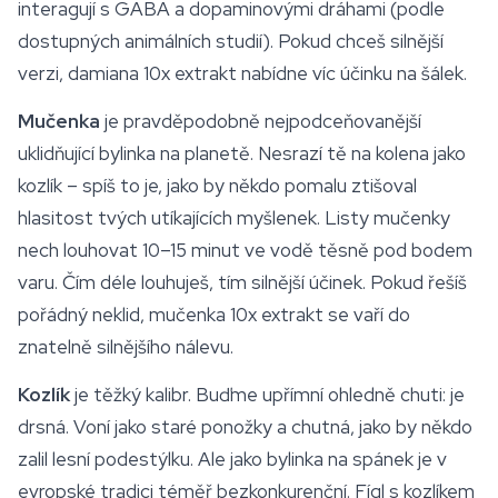
interagují s GABA a dopaminovými dráhami (podle
dostupných animálních studií). Pokud chceš silnější
verzi,
damiana
10x extrakt nabídne víc účinku na šálek.
Mučenka
je pravděpodobně nejpodceňovanější
uklidňující bylinka na planetě. Nesrazí tě na kolena jako
kozlík – spíš to je, jako by někdo pomalu ztišoval
hlasitost tvých utíkajících myšlenek. Listy mučenky
nech louhovat 10–15 minut ve vodě těsně pod bodem
varu. Čím déle louhuješ, tím silnější účinek. Pokud řešíš
pořádný neklid, mučenka 10x extrakt se vaří do
znatelně silnějšího nálevu.
Kozlík
je těžký kalibr. Buďme upřímní ohledně chuti: je
drsná. Voní jako staré ponožky a chutná, jako by někdo
zalil lesní podestýlku. Ale jako bylinka na
spánek
je v
evropské tradici téměř bezkonkurenční. Fígl s kozlíkem