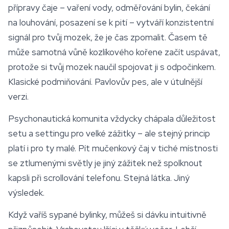
přípravy čaje – vaření vody, odměřování bylin, čekání
na louhování, posazení se k pití – vytváří konzistentní
signál pro tvůj mozek, že je čas zpomalit. Časem tě
může samotná vůně kozlíkového kořene začít uspávat,
protože si tvůj mozek naučil spojovat ji s odpočinkem.
Klasické podmiňování. Pavlovův pes, ale v útulnější
verzi.
Psychonautická komunita vždycky chápala důležitost
setu a settingu pro velké zážitky – ale stejný princip
platí i pro ty malé. Pít mučenkový čaj v tiché místnosti
se ztlumenými světly je jiný zážitek než spolknout
kapsli při scrollování telefonu. Stejná látka. Jiný
výsledek.
Když vaříš sypané bylinky, můžeš si dávku intuitivně