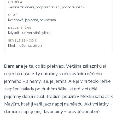
Jemné zklidnění, podpora trávení, podpora spánku
Květinová, jablečná, povědomá
Kdykoli – univerzální bylinka
Med, mučenka, citron
Damiana
je ta, co lidi překvapí. Většina zákazníků si
objedná naše listy damiány s očekáváním něčeho
jemného – a nemýlí se, je jemná. Ale je v ní teplo, lehké
zlepšení nálady po druhém šálku, které z ní dělá
příjemný denní rituál. Tradiční použití v Mexiku sahá až k
Mayům, kteří ji vařili jako nápoj na náladu. Aktivní látky –
damianin, apigenin, flavonoidy – pravděpodobně