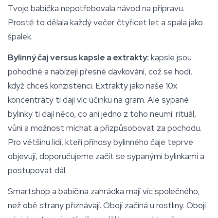
Tvoje babička nepotřebovala návod na přípravu.
Prostě to dělala každý večer čtyřicet let a spala jako
špalek.
Bylinný čaj versus kapsle a extrakty:
kapsle jsou
pohodlné a nabízejí přesné dávkování, což se hodí,
když chceš konzistenci. Extrakty jako naše 10x
koncentráty ti dají víc účinku na gram. Ale sypané
bylinky ti dají něco, co ani jedno z toho neumí: rituál,
vůni a možnost míchat a přizpůsobovat za pochodu.
Pro většinu lidí, kteří přínosy bylinného čaje teprve
objevují, doporučujeme začít se sypanými bylinkami a
postupovat dál.
Smartshop
a babičina zahrádka mají víc společného,
než obě strany přiznávají. Obojí začíná u rostliny. Obojí