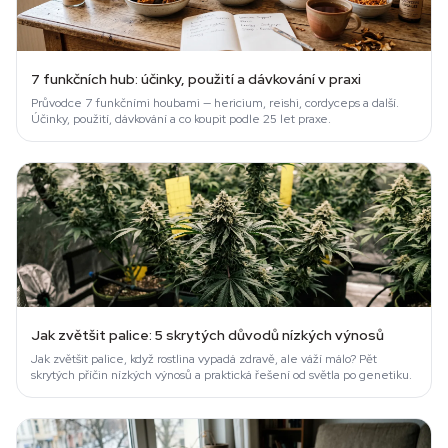
7 funkčních hub: účinky, použití a dávkování v praxi
Průvodce 7 funkčními houbami — hericium, reishi, cordyceps a další.
Účinky, použití, dávkování a co koupit podle 25 let praxe.
Jak zvětšit palice: 5 skrytých důvodů nízkých výnosů
Jak zvětšit palice, když rostlina vypadá zdravě, ale váží málo? Pět
skrytých příčin nízkých výnosů a praktická řešení od světla po genetiku.