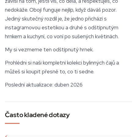
závisí na tom, jestli víš, co dělá, a respektuješ, co
nedokáže. Obojí funguje nejlíp, když dáváš pozor.
Jediný skutečný rozdíl je, že jedno přichází s
instagramovou estetikou a druhé s odštípnutým
hrnkem a kuchyní, co voní po sušených květinách.
My si vezmeme ten odštípnutý hrnek.
Prohlédni si naši kompletní kolekci bylinných čajů a
můžeš si koupit přesně to, co ti sedne.
Poslední aktualizace: duben 2026
Často kladené dotazy