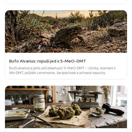
Bufo Alvarius: ropuší jed s 5-MeO-DMT
Bufo alvarius a jeho jed obsahující 5-MeO-DMT — účinky, srovnání s
NN-DMT, průběh ceremonie, bezpečnost a ochrana ropuchy.